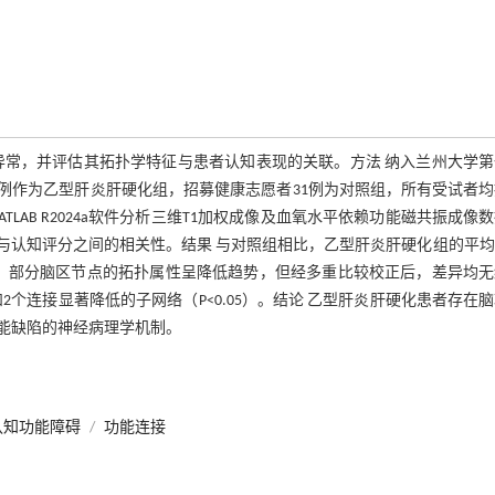
异常，并评估其拓扑学特征与患者认知表现的关联。方法 纳入兰州大学第
患者32例作为乙型肝炎肝硬化组，招募健康志愿者31例为对照组，所有受试者
AB R2024a软件分析三维T1加权成像及血氧水平依赖功能磁共振成像
与认知评分之间的相关性。结果 与对照组相比，乙型肝炎肝硬化组的平均
.026）显著降低，部分脑区节点的拓扑属性呈降低趋势，但经多重比较校正后，差异均
和2个连接显著降低的子网络（P<0.05）。结论 乙型肝炎肝硬化患者存在
能缺陷的神经病理学机制。
认知功能障碍
/
功能连接