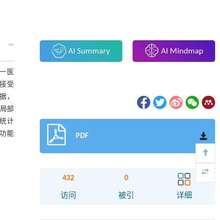
AI Summary
AI Mindmap
一医
均接受
数据，
局部
无统计
脑功能
PDF
432
0
访问
被引
详细