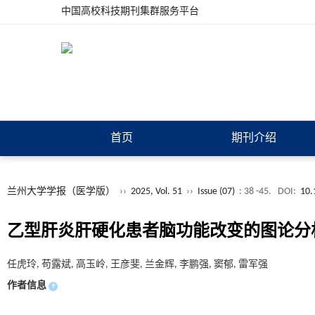
中国高校科技期刊集群服务平台
首页
期刊介绍
兰州大学学报（医学版）
››
2025, Vol. 51
››
Issue (07)
: 38 -45.
DOI:
10.
乙型肝炎肝硬化患者脑功能改变的图论分
任虎玲, 苟露斌, 高玉岭, 王彦斐, 兰金辉, 李鹏强, 窦郁, 雷军强
作者信息
+