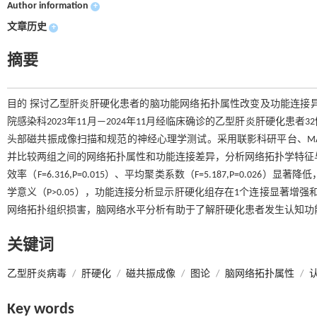
Author information
+
文章历史
+
摘要
目的 探讨乙型肝炎肝硬化患者的脑功能网络拓扑属性改变及功能连接
院感染科2023年11月—2024年11月经临床确诊的乙型肝炎肝硬化
头部磁共振成像扫描和规范的神经心理学测试。采用联影科研平台、MATL
并比较两组之间的网络拓扑属性和功能连接差异，分析网络拓扑学特征
效率（F=6.316,P=0.015）、平均聚类系数（F=5.187,P=0
学意义（P>0.05），功能连接分析显示肝硬化组存在1个连接显著增强
网络拓扑组织损害，脑网络水平分析有助于了解肝硬化患者发生认知功
关键词
乙型肝炎病毒
/
肝硬化
/
磁共振成像
/
图论
/
脑网络拓扑属性
/
Key words