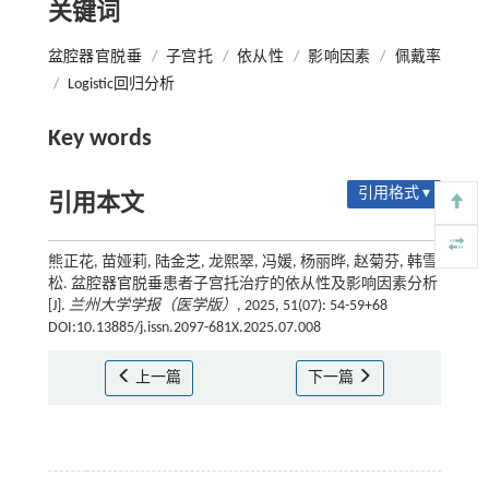
关键词
盆腔器官脱垂
/
子宫托
/
依从性
/
影响因素
/
佩戴率
/
Logistic回归分析
Key words
引用格式 ▾
引用本文
熊正花, 苗娅莉, 陆金芝, 龙熙翠, 冯媛, 杨丽晔, 赵菊芬, 韩雪
松. 盆腔器官脱垂患者子宫托治疗的依从性及影响因素分析
[J].
兰州大学学报（医学版）
, 2025, 51(07): 54-59+68
DOI:10.13885/j.issn.2097-681X.2025.07.008
上一篇
下一篇