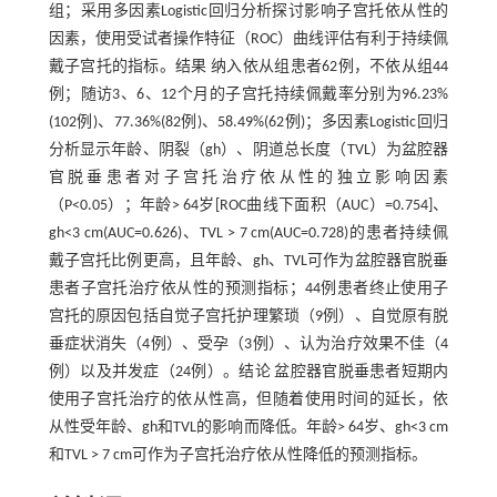
组；采用多因素Logistic回归分析探讨影响子宫托依从性的
因素，使用受试者操作特征（ROC）曲线评估有利于持续佩
戴子宫托的指标。结果 纳入依从组患者62例，不依从组44
例；随访3、6、12个月的子宫托持续佩戴率分别为96.23%
(102例)、77.36%(82例)、58.49%(62例)；多因素Logistic回归
分析显示年龄、阴裂（gh）、阴道总长度（TVL）为盆腔器
官脱垂患者对子宫托治疗依从性的独立影响因素
（P<0.05）；年龄> 64岁[ROC曲线下面积（AUC）=0.754]、
gh<3 cm(AUC=0.626)、TVL > 7 cm(AUC=0.728)的患者持续佩
戴子宫托比例更高，且年龄、gh、TVL可作为盆腔器官脱垂
患者子宫托治疗依从性的预测指标；44例患者终止使用子
宫托的原因包括自觉子宫托护理繁琐（9例）、自觉原有脱
垂症状消失（4例）、受孕（3例）、认为治疗效果不佳（4
例）以及并发症（24例）。结论 盆腔器官脱垂患者短期内
使用子宫托治疗的依从性高，但随着使用时间的延长，依
从性受年龄、gh和TVL的影响而降低。年龄> 64岁、gh<3 cm
和TVL > 7 cm可作为子宫托治疗依从性降低的预测指标。