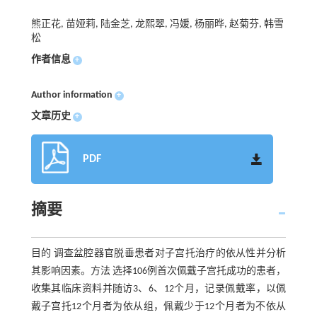
熊正花, 苗娅莉, 陆金芝, 龙熙翠, 冯媛, 杨丽晔, 赵菊芬, 韩雪
松
作者信息
+
Author information
+
文章历史
+
PDF
摘要
目的 调查盆腔器官脱垂患者对子宫托治疗的依从性并分析
其影响因素。方法 选择106例首次佩戴子宫托成功的患者，
收集其临床资料并随访3、6、12个月，记录佩戴率，以佩
戴子宫托12个月者为依从组，佩戴少于12个月者为不依从