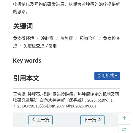
疗机制以及药物的研发进展，以期为冷肿瘤的治疗提供新
的思路。
关键词
免疫微环境
/
冷肿瘤
/
热肿瘤
/
药物治疗
/
免疫检查
点
/
免疫检查点抑制剂
Key words
引用格式 ▾
引用本文
王雪娇, 孙程亮, 杨鹏. 促进冷肿瘤向热肿瘤转变的机制及药
物研究进展[J].
兰州大学学报（医学版）
, 2025, 51(09): 1-
7+25 DOI:10.13885/j.issn.2097-681X.2025.09.001
上一篇
下一篇