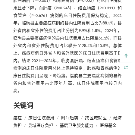
肺癌病例（P<0.001）和胃癌病例（P=0.002）的床日住院费
用显著下降，而肝癌（P=0.248）、结直肠癌（P=0.311）和
食管癌（P=0.676）病例的床日住院费用保持稳定。2021
年，临朐县主要癌症病例的县内住院费用占比为88.3%，县
外省内和省外住院费用占比分别为9.9%和1.8%。2024年，
临朐县主要癌症病例的县内住院费用占比降至61.1%，而县
外省内和省外住院费用占比攀升至28.4%和10.5%。总体
上，癌症病例县外省内和省外就医的床日住院费用高于县
内。结论 2021—2024年，临朐县肝癌、结直肠癌和食管癌
病例的床日住院费用总体上保持稳定，肺癌和胃癌病例的
床日住院费用呈现下降趋势。临朐县主要癌症病例的县外
省内和省外费用占比逐年升高，床日住院费用也较县内
高。
关键词
癌症
/
床日住院费用
/
时间趋势
/
跨区域就医
/
经济
负担
/
县域医疗负担
/
基层卫生服务能力
/
医保基金