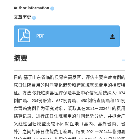
Author information
+
文章历史
+
PDF
摘要
目的 基于山东省临朐县胃癌高发区，评估主要癌症病例的
床日住院费用的时间变化趋势和跨区域就医费用的梯度特
征。方法 依托临朐县医疗保险事业中心信息系统纳入1 074
例肺癌、204例肝癌、657例胃癌、450例结直肠癌和131例
食管癌病例作为研究对象，调取其在2021—2024年的费用
结算记录，进行床日住院费用的时间趋势分析，并拟合广
义线性回归模型比较不同就医地（县内、县外省内、省
外）之间的床日住院费用差异。结果 2021—2024年临朐县