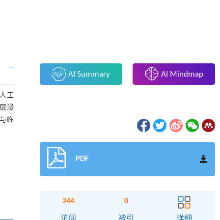
AI Summary
AI Mindmap
人工
层浸
与临
PDF
244
0
访问
被引
详细