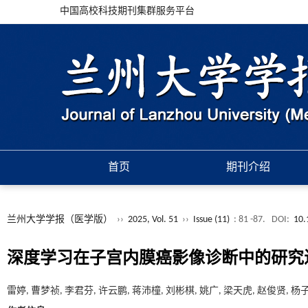
中国高校科技期刊集群服务平台
首页
期刊介绍
兰州大学学报（医学版）
››
2025, Vol. 51
››
Issue (11)
: 81 -87.
DOI:
10.
深度学习在子宫内膜癌影像诊断中的研究
雷婷, 曹梦祯, 李君芬, 许云鹏, 蒋沛橦, 刘彬棋, 姚广, 梁天虎, 赵俊贤, 杨子