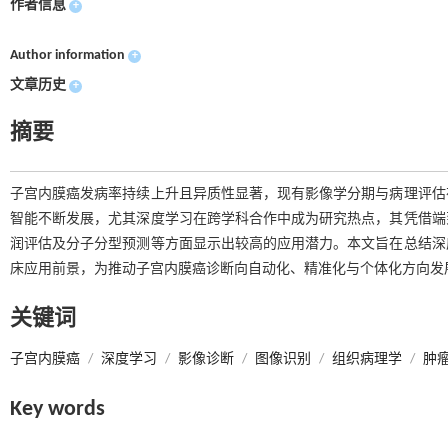
作者信息
+
Author information
+
文章历史
+
摘要
子宫内膜癌发病率持续上升且异质性显著，现有影像学分期与病理评估
智能不断发展，尤其深度学习在跨学科合作中成为研究热点，其凭借端
润评估及分子分型预测等方面显示出较高的应用潜力。本文旨在总结深
床应用前景，为推动子宫内膜癌诊断向自动化、精准化与个体化方向发
关键词
子宫内膜癌
/
深度学习
/
影像诊断
/
图像识别
/
组织病理学
/
肿
Key words