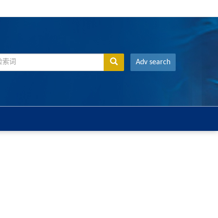
Adv search