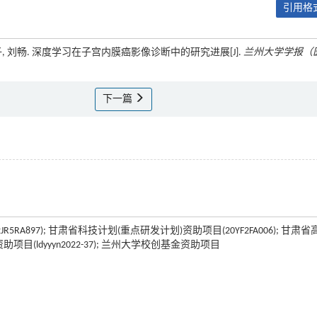
引用格式
 杨子, 刘畅. 深度学习在子宫内膜癌影像诊断中的研究进展[J].
兰州大学学报（
下一篇
RA897); 甘肃省科技计划(重点研发计划)资助项目(20YF2FA006); 甘肃省
项目(ldyyyn2022-37); 兰州大学校创基金资助项目