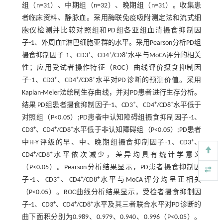
组（n=31）、中期组（n=32）、晚期组（n=31）。收集患
者临床资料、静脉血。采用酶联免疫吸附测定法和流式细
胞仪检测并比较对照组和PD组各亚组血清摄食抑制因
子-1、外周血T淋巴细胞亚群的水平。采用Pearson分析PD组
+
+
+
摄食抑制因子-1、CD3
、CD4
/CD8
水平与MoCA评分的相关
性；应用受试者操作特征（ROC）曲线评价摄食抑制因
+
+
+
子-1、CD3
、CD4
/CD8
水平对PD诊断的预测价值。采用
Kaplan-Meier法绘制生存曲线，并对PD患者进行生存分析。
+
+
+
结果 PD组患者摄食抑制因子-1、CD3
、CD4
/CD8
水平低于
对照组（P<0.05）;PD患者中认知障碍组摄食抑制因子-1、
+
+
+
CD3
、CD4
/CD8
水平低于非认知障碍组（P<0.05）;PD患者
+
中H-Y评级的早、中、晚期组摄食抑制因子-1、CD3
、
+
+
CD4
/CD8
水平依次减少，差异均具有统计学意义
（P<0.05）。Pearson分析结果显示，PD患者摄食抑制因
+
+
+
子-1、CD3
、CD4
/CD8
水平与MoCA评分均呈正相关
（P<0.05）。ROC曲线分析结果显示，受检者摄食抑制因
+
+
+
子-1、CD3
、CD4
/CD8
水平及其三者联合水平对PD诊断的
曲下面积分别为0.989、0.979、0.940、0.996（P<0.05）。