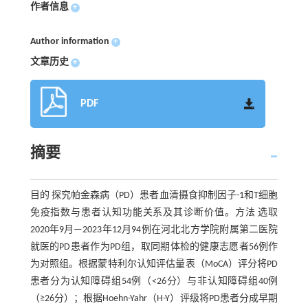
作者信息
+
Author information
+
文章历史
+
PDF
摘要
目的 探究帕金森病（PD）患者血清摄食抑制因子-1和T细胞
免疫指数与患者认知功能关系及其诊断价值。方法 选取
2020年9月—2023年12月94例在河北北方学院附属第二医院
就医的PD患者作为PD组，取同期体检的健康志愿者56例作
为对照组。根据蒙特利尔认知评估量表（MoCA）评分将PD
患者分为认知障碍组54例（<26分）与非认知障碍组40例
（≥26分）；根据Hoehn-Yahr（H-Y）评级将PD患者分成早期