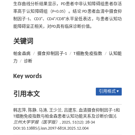
生存曲线分析结果显示，PD患者中非认知障碍组患者存活
率高于认知障碍组（P<0.05）。结论 PD患者血清中摄食抑
+
+
+
制因子-1、CD3
、CD4
/CD8
水平呈低表达，与患者认知功
能障碍呈正相关，对PD具有临床诊断价值。
关键词
帕金森病
/
摄食抑制因子-1
/
T细胞免疫指数
/
认知能
力
/
诊断
Key words
引用格式 ▾
引用本文
韩志萍, 陈静, 马涛, 王少兰, 吕建东. 血清摄食抑制因子-1和
T细胞免疫指数与帕金森患者认知功能关系及诊断价值[J].
兰州大学学报（医学版）
, 2025, 51(12): 28-34
DOI:10.13885/j.issn.2097-681X.2025.12.004