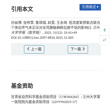
引用格式 ▾
引用本文
孙燚博, 张梓萱, 鲁琪瑞, 赵雯, 王永琦. 低浓度氧预氧合联合
个体化呼气末正压对全凭静脉麻醉后肺不张的影响[J].
兰州
大学学报（医学版）
, 2025, 51(12): 35-41+49
DOI:10.13885/j.issn.2097-681X.2025.12.005
上一篇
下一篇
基金资助
甘肃省自然科学基金资助项目（17JR5RA264）; 兰州大学第
一医院院内基金资助项目（LDYYYN2023-17）