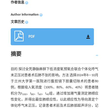
作者信息
+
Author information
+
文章历史
+
PDF
摘要
目的 探讨全凭静脉麻醉下低浓度氧预氧合联合个体化呼气
末正压对患者术后肺不张的影响。方法 选择2024年8—10月
于兰州大学第一医院进行腹腔镜下胆囊切除术的患者80
例，根据吸入氧浓度（100%、80%、60%、40%）将患者随
机分为I
、I
、I
、I
组，通过增加潮气量测定肺顺应
100
80
60
40
性变化，并得出最佳肺顺应性，以此顺应性为导向滴定个
体化呼气末正压。记录患者术前及术后肺部超声评分，记