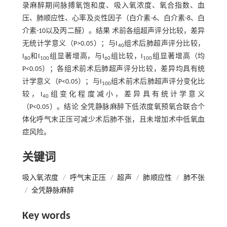
录麻醉期间脉搏氧饱和度、吸入氧浓度、氧合指数、血
压、肺顺应性、心率及炎性因子（白介素-6、白介素-8、白
介素-10以及丙二醛）。结果 术前各组超声评分比较，差异
无统计学意义（P>0.05）；与I
组术后肺超声评分比较，
40
I
和I
组显著增高，与I
组比较，I
组显著增高（均
80
100
60
100
P<0.05）；各组术前术后肺超声评分比较，差异均具有统
计学意义（P<0.05）；与I
组术前术后肺超声评分变化比
100
较，I
组变化程度减小，差异具有统计学意义
40
（P<0.05）。结论 全凭静脉麻醉下低浓度氧预氧合联合个
体化呼气末正压可减少术后肺不张，且未增加术中低氧血
症风险。
关键词
吸入氧浓度
/
呼气末正压
/
超声
/
肺顺应性
/
肺不张
/
全凭静脉麻醉
Key words