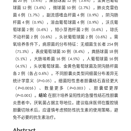
菌 20 例 （5.4%），屎肠球菌 12 例（3.6%），金黄色葡萄
球菌 12 例（3.6%），微球菌 10 例（2.7%），肺炎克雷伯
菌 6 例（1.7%），副流感嗜血杆菌 4 例（0.9%），阴沟肠
杆菌 4 例（0.9%），溶血葡萄球菌 4 例（0.9%），沃氏葡
萄球菌 2 例（0.6%），短小芽孢杆菌 2 例（0.6%），琼氏
不动杆菌 2 例（0.6%），头状葡萄球菌 2 例（0.6%）。需
氧培养条件下，病原菌的分布特征：无细菌生长者 254 例
（71.3%），表皮葡萄球菌 30 例（8.4%），粪肠球菌 18 例
（5.1%），大肠埃希菌 16 例（4.5%），人葡萄球菌 16 例
（4.5%），头状葡萄球菌、金黄色葡萄球菌及阴沟肠杆菌
各 2 例（各占 0.6%）。不同胆囊炎类型间细菌分布差异无
统计学意义（
P
>0.05）。细菌阳性患者胆囊结石直径更大
（
P
=0.0016）、数量更多（
P
=0.003）、胆囊壁更厚
（
P
<0.001）。
结论
在胆汁培养呈阳性的急慢性结石性胆囊
炎患者中，厌氧菌占据主导地位。建议临床医师在腹腔镜
胆囊切除术后，应谨慎考虑预防性抗生素的使用策略，避
免不必要的抗生素治疗。
Abstract