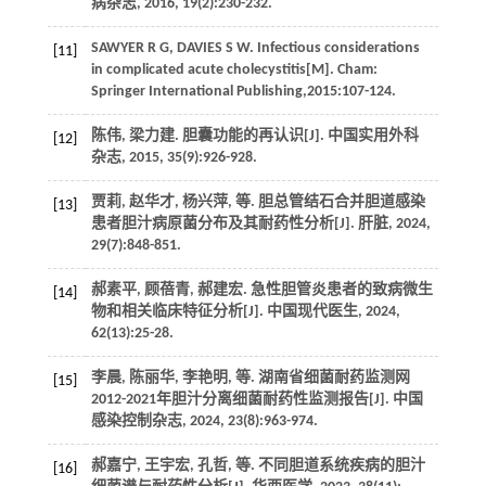
病杂志
,
2016
,
19
(2):230-232.
SAWYER
R G
,
DAVIES
S W
.
Infectious considerations
[11]
in complicated acute cholecystitis
[M]. Cham:
Springer International Publishing,2015:107-124.
陈伟, 梁力建. 胆囊功能的再认识[J].
中国实用外科
[12]
杂志
,
2015
,
35
(9):926-928.
贾莉, 赵华才, 杨兴萍,
等
. 胆总管结石合并胆道感染
[13]
患者胆汁病原菌分布及其耐药性分析[J].
肝脏
,
2024
,
29
(7):848-851.
郝素平, 顾蓓青, 郝建宏. 急性胆管炎患者的致病微生
[14]
物和相关临床特征分析[J].
中国现代医生
,
2024
,
62
(13):25-28.
李晨, 陈丽华, 李艳明,
等
. 湖南省细菌耐药监测网
[15]
2012-2021年胆汁分离细菌耐药性监测报告[J].
中国
感染控制杂志
,
2024
,
23
(8):963-974.
郝嘉宁, 王宇宏, 孔哲,
等
. 不同胆道系统疾病的胆汁
[16]