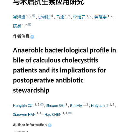
与术后抗生素应用研究
1
,
2
3
1
,
2
1
,
2
1
,
2
崔鸿斌
,
史树勋
,
马斌
,
李海元
,
韩晓雯
,
1
,
2
陈昊
作者信息
+
Anaerobic bacteriological profile in
bile of calculous cholecystitis
patients and its implications for
postoperative antibiotic
stewardship
1
,
2
3
1
,
2
1
,
2
Hongbin CUI
,
Shuxun SHI
,
Bin MA
,
Haiyuan LI
,
1
,
2
1
,
2
Xiaowen HAN
,
Hao CHEN
Author information
+