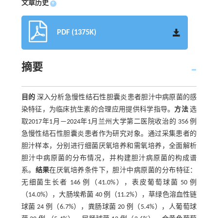
文章历史
+
PDF (1375K)
摘要
目的
深入分析急慢性结石性胆囊炎患者胆汁中病原菌的感
染特征，为临床抗生素的合理应用提供科学指导。
方法
选
取2017年1月—2024年1月兰州大学第二医院收治的 356 例
急慢性结石性胆囊炎患者作为研究对象。通过采集患者的
胆汁样本，分别进行细菌厌氧培养和需氧培养，全面解析
胆汁中病原菌的分布情况，并构建胆汁病原菌的构成谱
系。
结果
在厌氧培养条件下，胆汁中病原菌的分布特征：
无细菌生长者 146 例（41.0%），表皮葡萄球菌 50 例
（14.0%），大肠埃希菌 40 例（11.2%），草绿色溶血性链
球菌 24 例（6.7%），粪肠球菌 20 例（5.4%），人葡萄球