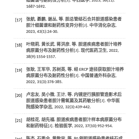
细菌谱与耐药性分析[J].
华西医学
,
2023
,
38
(11):
1687-1692.
张航, 綦鹏, 谢丛,
等
. 胆总管结石合并胆道感染患者
[17]
胆汁细菌谱和耐药性变异分析[J].
中华消化杂志
,
2023
,
43
(1):24-30.
叶晓莉, 黄长武, 蒋洪彦,
等
. 胆道疾病患者胆汁培养
[18]
病原菌分布及耐药性分析[J].
现代医药卫生
,
2022
,
38
(9):1554-1557.
张耿, 王军华, 苏树英,
等
. 经 ERCP 途径获取胆汁培养
[19]
病原菌分布及耐药性分析[J].
中国普通外科杂志
,
2022
,
31
(3):376-385.
卢忠友, 吴小微, 王计,
等
. 内镜逆行胰胆管造影术后
[20]
胆道感染患者胆汁需氧菌及其药敏分析[J].
中华医
院感染学杂志
,
2022
,
32
(3):439-442.
胡桂花, 胡先福. 胆道疾病患者胆汁样本病原菌分布
[21]
和耐药特征[J].
检验医学
,
2022
,
37
(10):952-954.
陈杰, 石秀全, 黄敬宇,
等
. 80 例胆道感染患者结石成