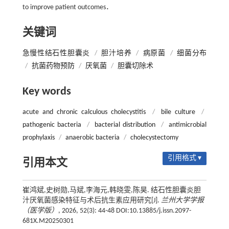
to improve patient outcomes．
关键词
急慢性结石性胆囊炎
/
胆汁培养
/
病原菌
/
细菌分布
/
抗菌药物预防
/
厌氧菌
/
胆囊切除术
Key words
acute and chronic calculous cholecystitis
/
bile culture
/
pathogenic bacteria
/
bacterial distribution
/
antimicrobial
prophylaxis
/
anaerobic bacteria
/
cholecystectomy
引用格式 ▾
引用本文
崔鸿斌,史树勋,马斌,李海元,韩晓雯,陈昊. 结石性胆囊炎胆
汁厌氧菌感染特征与术后抗生素应用研究[J].
兰州大学学报
（医学版）
, 2026, 52(3): 44-48 DOI:10.13885/j.issn.2097-
681X.M20250301