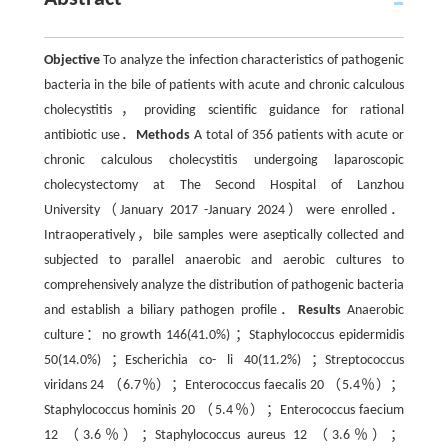
Objective
To analyze the infection characteristics of pathogenic
bacteria in the bile of patients with acute and chronic calculous
cholecystitis，providing scientific guidance for rational
antibiotic use．
Methods
A total of 356 patients with acute or
chronic calculous cholecystitis undergoing laparoscopic
cholecystectomy at The Second Hospital of Lanzhou
University（January 2017 -January 2024）were enrolled．
Intraoperatively，bile samples were aseptically collected and
subjected to parallel anaerobic and aerobic cultures to
comprehensively analyze the distribution of pathogenic bacteria
and establish a biliary pathogen profile．
Results
Anaerobic
culture：no growth 146(41.0%) ；Staphylococcus epidermidis
50(14.0%) ；Escherichia co- li 40(11.2%) ；Streptococcus
viridans 24 （6.7％）；Enterococcus faecalis 20 （5.4％）；
Staphylococcus hominis 20 （5.4％）；Enterococcus faecium
12 （3.6％）；Staphylococcus aureus 12 （3.6％）；