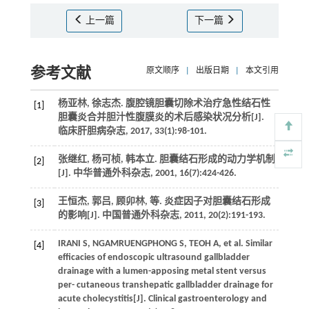
上一篇
下一篇
参考文献
原文顺序
|
出版日期
|
本文引用
杨亚林, 徐志杰. 腹腔镜胆囊切除术治疗急性结石性
[1]
胆囊炎合并胆汁性腹膜炎的术后感染状况分析[J].
临床肝胆病杂志
,
2017
,
33
(1):98-101.
张继红, 杨可桢, 韩本立. 胆囊结石形成的动力学机制
[2]
[J].
中华普通外科杂志
,
2001
,
16
(7):424-426.
王恒杰, 郭吕, 顾卯林,
等
. 炎症因子对胆囊结石形成
[3]
的影响[J].
中国普通外科杂志
,
2011
,
20
(2):191-193.
IRANI
S
,
NGAMRUENGPHONG
S
,
TEOH
A
,
et al
. Similar
[4]
efficacies of endoscopic ultrasound gallbladder
drainage with a lumen-apposing metal stent versus
per- cutaneous transhepatic gallbladder drainage for
acute cholecystitis[J].
Clinical gastroenterology and