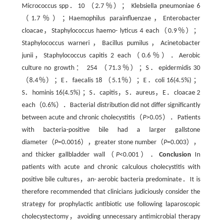
Micrococcus spp．10 （2.7％）； Klebsiella pneumoniae 6
（1.7％）；Haemophilus parainfluenzae，Enterobacter
cloacae，Staphylococcus haemo- lyticus 4 each（0.9％）；
Staphylococcus warneri，Bacillus pumilus，Acinetobacter
junii，Staphylococcus capitis 2 each（0.6％）．Aerobic
culture no growth： 254 （71.3％）；S．epidermidis 30
（8.4％）；E．faecalis 18 （5.1％）；E．coli 16(4.5%) ；
S．hominis 16(4.5%) ；S．capitis，S．aureus，E．cloacae 2
each（0.6%）．Bacterial distribution did not differ significantly
between acute and chronic cholecystitis（
P
>0.05）．Patients
with bacteria-positive bile had a larger gallstone
diameter（
P
=0.0016），greater stone number（
P
=0.003），
and thicker gallbladder wall（
P
<0.001）．
Conclusion
In
patients with acute and chronic calculous cholecystitis with
positive bile cultures，an- aerobic bacteria predominate．It is
therefore recommended that clinicians judiciously consider the
strategy for prophylactic antibiotic use following laparoscopic
cholecystectomy，avoiding unnecessary antimicrobial therapy