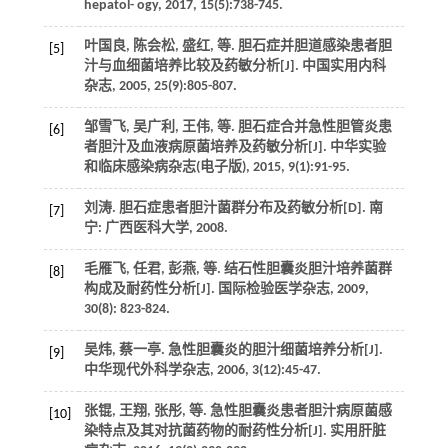
hepatol- ogy
,
2017
,
15
(5):738-745.
叶国良, 陈会松, 盛红,
等
. 胆石症并胆道感染患者胆
[5]
汁与血细菌培养比较及药敏分析[J].
中国实用内科
杂志
,
2005
,
25
(9):805-807.
邹雪飞, 吴广利, 王伟,
等
. 胆石症合并急性胆管炎患
[6]
者胆汁及血液病原菌培养及药敏分析[J].
中华实验
和临床感染病杂志(电子版)
,
2015
,
9
(1):91-95.
刘涛.
胆石症患者胆汁菌群分布及药敏分析
[D]. 南
[7]
宁: 广西医科大学,
2008
.
毛雁飞, 任君, 彭燕,
等
. 结石性胆囊炎胆汁培养菌群
[8]
构成及耐药性分析[J].
国际检验医学杂志
,
2009
,
30
(8): 823-824.
吴炜, 蔡一亭. 急性胆囊炎的胆汁细菌培养分析[J].
[9]
中华现代外科学杂志
,
2006
,
3
(12):45-47.
张锟, 王翔, 张彤,
等
. 急性胆囊炎患者胆汁病原菌感
[10]
染特点及其对抗菌药物的耐药性分析[J].
实用肝脏