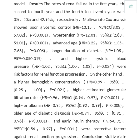
model．
Results
The rates of renal failure in the first year，the
second to fourth year and the fourth to eleventh year were
0%，20% and 42.95%，respectively．Multivariate Cox analysis
showed poor glycemic control (
HR
=13.15，95%
CI
:[3.03，
57.02]，
P
＜0.001)，hypertension (
HR
=12.01，95%
CI
:[2.83，
51.01]，
P
＜0.001)，advanced age (
HR
=3.22，95%
CI
:[1.35，
7.66]，
P
=0.008)，longer duration of diabetes (
HR
=1.08，
95%-0.050.019)，and higher systolic blood
pressure（
HR
=1.02，95%
CI
:[1.00，1.03]，
P
=0.024）were
risk factors for renal function progression．On the other hand，
a higher hemoglobin concentration（
HR
=0.99，95%CI：
[0.98， 1.00]，
P
=0.021)，higher estimated glomerular
filtration rate（
HR
=0.96，95%
CI
:[0.94，0.97]，
P
＜0.001），
high- er albumin (
HR
=0.95，95%
CI
:[0.92，0.99]，
P
=0.008)，
older age of diabetic diagnosis (
HR
=0.94，95%CI：[0.91，
0.96]，
P
＜0.001)，and early insulin therapy（
HR
=0.91，
95%
CI
:[0.86，0.97]，
P
=0.001）were protective factors
against renal function progression．
Conclusion
Multivariate