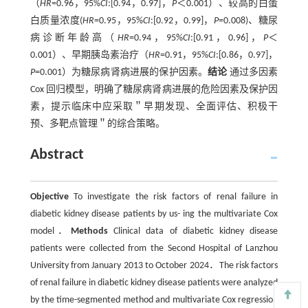
（
HR
=0.96，95%
CI
:[0.94，0.97]，
P
＜0.001）、较高的白蛋
白质量浓度(
HR
=0.95，95%
CI
:[0.92，0.99]，
P
=0.008)、糖尿
病诊断年龄高（
HR
=0.94，95%
CI
:[0.91，0.96]，
P
＜
0.001）、早期胰岛素治疗（
HR
=0.91，95%
CI
:[0.86，0.97]，
P
=0.001）为糖尿病肾病进展的保护因素。
结论
通过多因素
Cox 回归模型，明确了糖尿病肾病进展的危险因素及保护因
素，提示临床中应采取＂早期发现、全面评估、积极干
预、多靶点管理＂的综合策略。
Abstract
Objective
To investigate the risk factors of renal failure in
diabetic kidney disease patients by us- ing the multivariate Cox
model．
Methods
Clinical data of diabetic kidney disease
patients were collected from the Second Hospital of Lanzhou
University from January 2013 to October 2024．The risk factors
of renal failure in diabetic kidney disease patients were analyzed
by the time-segmented method and multivariate Cox regression