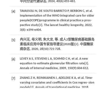
华内分泌代谢杂志
,
2024
,
40
(6):455-461.
TAVASSOLI
N
,
DE SOUTO BARRETO
P
,
BERBON
C
,
et al.
[4]
Implementation of the WHO integrated care for older
people(ICOPE)programme in clinical practice:a pros-
pective study[J].
The lancet healthy longevity
,
2022
,
3
(6): e394-e404.
冉兴无, 母义明, 朱大龙,
等
. 成人2型糖尿病基础胰岛
[5]
素临床应用中国专家指导建议(2020版)[J].
中国糖尿
病杂志
,
2020
,
28
(10):721-728.
LEVEY
A S
,
STEVENS
L A
,
SCHMID
C H
,
et al.
A new
[6]
equation to estimate glomerular filtration rate[J].
Annals of internal medicine
,
2009
,
150
(9):604-612.
ZHANG
Z H
,
REINIKAINEN
J
,
ADELEKE
K A
,
et al
. Time-
[7]
varying covariates and coefficients in Cox regres- sion
models[J].
Annals of translational medicine
,
2018
,
6
(7):121.
CHENG
H F
,
HARRIS
R
. Renal endothelial dysfunction
[8]