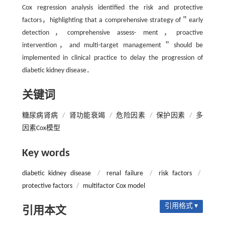
Cox regression analysis identified the risk and protective
factors，highlighting that a comprehensive strategy of＂early
detection，comprehensive assess- ment，proactive
intervention，and multi-target management＂should be
implemented in clinical practice to delay the progression of
diabetic kidney disease．
关键词
糖尿病肾病
/
肾功能衰竭
/
危险因素
/
保护因素
/
多
因素Cox模型
Key words
diabetic kidney disease
/
renal failure
/
risk factors
/
protective factors
/
multifactor Cox model
引用格式 ▾
引用本文