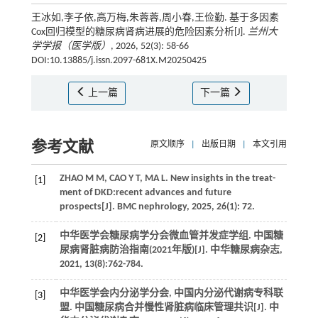
王冰如,李子依,高万梅,朱蓉蓉,周小春,王俭勤. 基于多因素
Cox回归模型的糖尿病肾病进展的危险因素分析[J].
兰州大
学学报（医学版）
, 2026, 52(3): 58-66
DOI:10.13885/j.issn.2097-681X.M20250425
上一篇
下一篇
参考文献
原文顺序
|
出版日期
|
本文引用
ZHAO
M M
,
CAO
Y T
,
MA
L
. New insights in the treat-
[1]
ment of DKD:recent advances and future
prospects[J].
BMC nephrology
,
2025
,
26
(1): 72.
中华医学会糖尿病学分会微血管并发症学组. 中国糖
[2]
尿病肾脏病防治指南(2021年版)[J].
中华糖尿病杂志
,
2021
,
13
(8):762-784.
中华医学会内分泌学分会, 中国内分泌代谢病专科联
[3]
盟. 中国糖尿病合并慢性肾脏病临床管理共识[J].
中