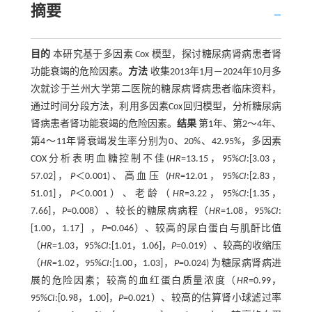
摘要
目的
本研究基于多因素 Cox 模型，探讨糖尿病肾病患者肾
功能衰竭的危险因素。
方法
收集2013年1月—2024年10月多
次就诊于兰州大学第二医院的糖尿病肾病患者临床资料，
通过时间分段方法，利用多因素Cox回归模型，分析糖尿病
肾病患者肾功能衰竭的危险因素。
结果
第1年、第2～4年、
第4～11年肾衰竭发生率分别为0、20%、42.95%，多因素
COX分析表明血糖控制不佳(
HR
=13.15，95%
CI
:[3.03，
57.02]，
P
＜0.001)、高血压 (
HR
=12.01，95%
CI
:[2.83，
51.01]，
P
＜0.001）、老龄（
HR
=3.22，95%
CI
:[1.35，
7.66]，
P
=0.008）、较长的糖尿病病程（
HR
=1.08，95%
CI
:
[1.00，1.17］，
P
=0.046）、较高的尿白蛋白与肌酐比值
（
HR
=1.03，95%
CI
:[1.01，1.06]，
P
=0.019）、较高的收缩压
（
HR
=1.02，95%
CI
:[1.00，1.03]，
P
=0.024) 为糖尿病肾病进
展的危险因素；较高的血红蛋白质量浓度（
HR
=0.99，
95%
CI
:[0.98，1.00]，
P
=0.021）、较高的估算肾小球滤过率