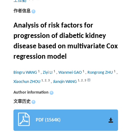
王俭勤
作者信息
+
Analysis of risk factors for
progression of diabetic kidney
disease based on multivariate Cox
regression model
1
1
1
1
Bingru WANG
,
Ziyi LI
,
Wanmei GAO
,
Rongrong ZHU
,
1
,
2
,
3
1
,
2
,
3
Xiaochun ZHOU
,
Jianqin WANG
Author information
+
文章历史
+
PDF (1564K)