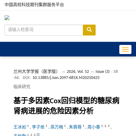
中国高校科技期刊集群服务平台
Toggle
兰州大学学报（医学版）
››
2026, Vol. 52
››
Issue (3)
: 58
-66.
DOI:
10.13885/j.issn.2097-681X.M20250425
临床研究
基于多因素Cox回归模型的糖尿病
肾病进展的危险因素分析
1
1
1
1
1
,
2
,
3
王冰如
,
李子依
,
高万梅
,
朱蓉蓉
,
周小春
,
1
,
2
,
3