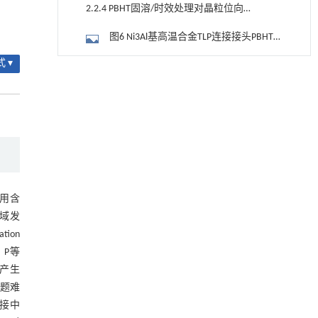
析
2.2.4 PBHT固溶/时效处理对晶粒位向差
的影响
图6 Ni3Al基高温合金TLP连接接头PBHT
前后的大、小角度晶界的晶界分数 ［39］
 ▾
3 结束语
用于宽浓度范围高效捕集CO₂及低能耗再生的新
[1]
型酮基IPDA相变吸收剂
参考文献
Engineering
. 2026, Vol.58(3): 1-303
基金资助
https://doi.org/10.1016/j.eng.2025.05.008
用于背面供电网络的纯钌n-TSV加工与极致全干
[2]
法SOI晶圆减薄技术
Engineering
. 2026, Vol.58(3): 1-303
https://doi.org/10.1016/j.eng.2025.10.026
使用含
区域发
利用纳米结构增强水产养殖安全性——危害物
[3]
tion
检测与去除
、P等
Engineering
. 2026, Vol.58(3): 1-303
性产生
https://doi.org/10.1016/j.eng.2025.07.044
题难
基于检流计的无对准误差全原位成像与激光加
[4]
连接中
工系统及其在泛半导体制造中的应用