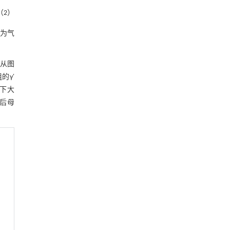
（2）
为气
从图
的γ′
剩下大
接后母