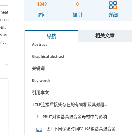
1349
0
 heat
访问
被引
详细
based
cess，
摘要
s are
相关文章
导航
ment，
Abstract
Graphical abstract
关键词
Key words
引用本文
1 TLP连接后接头存在的有害相及其对组织
性能的影响
1.1 PBHT对镍基高温合金母材中的影响
图1 不同保温时间FGH96镍基高温合金中