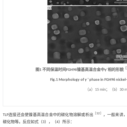
［
图1 不同保温时间FGH96镍基高温合金中γ′相的形貌
Fig.1 Morphology of γ ' phase in FGH96 nickel-
（a）15 min；（b）30 m
［
12
］
TLP连接还会使镍基高温合金中的碳化物溶解或析出
，一般来讲，在
碳化物等。反应如式（
3
），（
4
）所示：