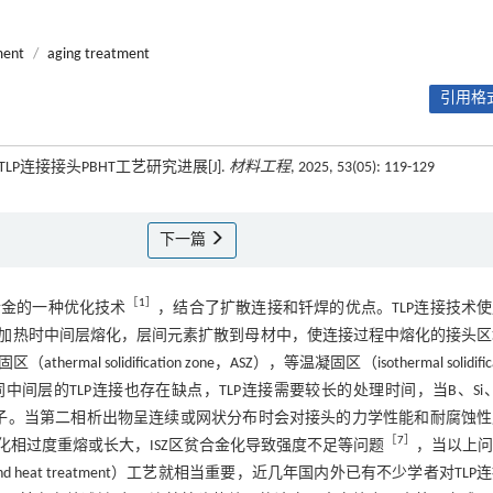
ment
/
aging treatment
引用格式
TLP连接接头PBHT工艺研究进展[J].
材料工程
, 2025, 53(05): 119-129
下一篇
［
1
］
焊高温合金的一种优化技术
，结合了扩散连接和钎焊的优点。TLP连接技术
层作为连接材料，加热时中间层熔化，层间元素扩散到母材中，使连接过程中熔化的接头
olidification zone，ASZ），等温凝固区（isothermal solidifica
中间层的TLP连接也存在缺点，TLP连接需要较长的处理时间，当B、Si
粒子。当第二相析出物呈连续或网状分布时会对接头的力学性能和耐腐蚀
［
7
］
M）区强化相过度重熔或长大，ISZ区贫合金化导致强度不足等问题
，当以上问
d heat treatment）工艺就相当重要，近几年国内外已有不少学者对TLP