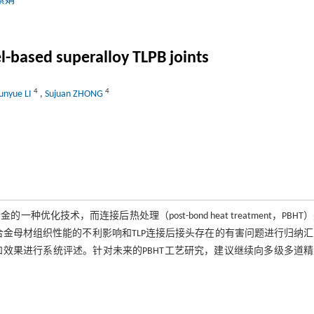
素娟
l-based superalloy TLPB joints
4
4
unyue LI
,
Sujuan ZHONG
合金的一种优化技术，而连接后热处理（post-bond heat treatment，PBHT
合金母材组织性能的不利影响和TLP连接后接头存在的有害问题进行归纳
和效果进行系统评述。针对未来的PBHT工艺研究，建议继续向多级多道