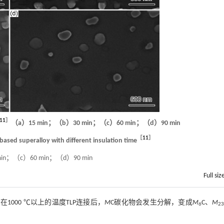
11
］
（a）15 min；（b）30 min；（c）60 min；（d）90 min
［
11
］
based superalloy with different insulation time
in；（c）60 min；（d）90 min
Full siz
1000 ℃以上的温度TLP连接后，
M
C碳化物会发生分解，变成
M
C、
M
6
2