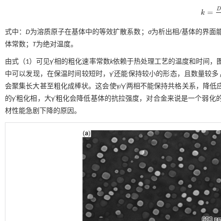
D
=
k
k
=
D
⋅
σ
⋅
式中：
D
为溶质原子在基体中的等效扩散系数；
σ
为析出相/基体的界面
体常数；
T
为绝对温度。
由
式（1）
可见γ′相的粗化速率常数
k
依赖于热处理工艺的温度和时间，
中可以发现，在保温时间较短时，γ′还能保持较小的形态，且数量较多，
会聚集长大甚至粗化成棒状。这会使γ/γ′两相不能保持共格关系，降低应
的γ′粗化相，大γ′粗化会降低基体的抗拉强度，对合金来说是一个弱化
材性能急剧下降的原因。