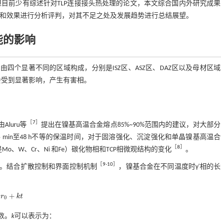
但目前少有综述针对TLP连接接头热处理的论文，本文综合国内外研究成
系和效果进行分析评判，对其不足之处及发展趋势进行总结展望。
能的影响
由四个显著不同的区域构成，分别是ISZ区、ASZ区、DAZ区以及母材区
会受到显著影响，产生有害相。
［
7
］
luru等
提出在镍基高温合金熔点85%~90%范围内的建议，对大部
min至48 h不等的保温时间，对于固溶强化、沉淀强化和单晶镍基高温
［
8
］
Mo、W、Cr、Ni 和Fe）碳化物相和TCP相微观结构的变化
。
［
9
-
10
］
回熔。结合扩散控制和界面控制机制
，镍基合金在不同温度时γ′相的
+
r
k
t
k
t
0
数。
k
可以表示为：