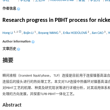
李红
,
李泊瑾
,
王伯洋
,
HODÚLOVÁ Erika
,
曹健
,
李云月
,
钟
作者信息
+
Research progress in PBHT process for nicke
1
,
2
1
1
2
3
Hong LI
,
Bojin LI
,
Boyang WANG
,
Erika HODÚLOVÁ
,
Jian CAO
,
Y
Author information
+
文章历史
+
摘要
瞬间液相（transient liquid phase， TLP）连接是目前用于连接镍基高温
连接后的接头进行的热处理工艺，本文对TLP连接中热循环对镍基高温
对PBHT工艺的机理、种类及研究现状等进行详细分析，对其适用体系
处理的方向发展，并探索TLPB-PBHT一体化工艺。
Abstract