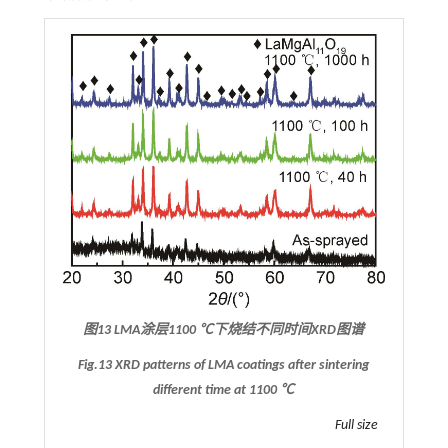
图13 LMA涂层1100 ℃下烧结不同时间XRD图谱
Fig.13 XRD patterns of LMA coatings after sintering
different time at 1100 ℃
Full size