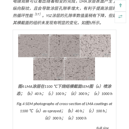
电镜观察可以看出随着相变的完成，LMA涂层表面产生了
纵向裂纹，且会导致涂层孔隙率增大，有利于提高涂层的
［
17
］
热循环性能
。YSZ涂层的孔隙率数值虽稍有下降，但是
其横截面的组织未发现有明显的变化，如
图5
所示。
图4 LMA涂层在1100 ℃下烧结横截面SEM图（a）喷涂
态；（b）40 h；（c）100 h；（d）300 h；（e）1000 h
Fig.4 SEM photographs of cross-section of LMA coatings at
1100 ℃（a）as-sprayed；（b）40 h；（c）100 h；
（d）300 h；（e）1000 h
Full size