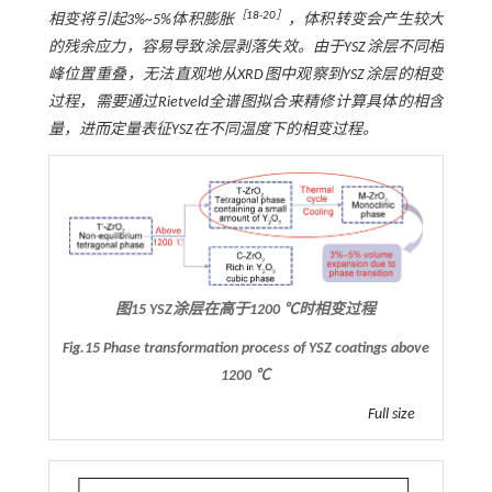
［
18
-
20
］
相变将引起3%~5%体积膨胀
，体积转变会产生较大
的残余应力，容易导致涂层剥落失效。由于YSZ涂层不同相
峰位置重叠，无法直观地从XRD图中观察到YSZ涂层的相变
过程，需要通过Rietveld全谱图拟合来精修计算具体的相含
量，进而定量表征YSZ在不同温度下的相变过程。
图15 YSZ涂层在高于1200 ℃时相变过程
Fig.15 Phase transformation process of YSZ coatings above
1200 ℃
Full size