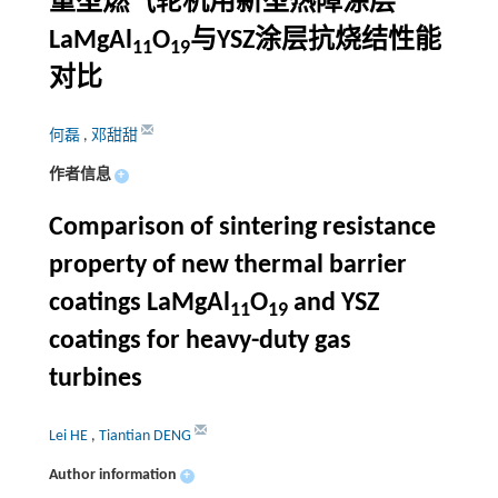
重型燃气轮机用新型热障涂层
LaMgAl
O
与YSZ涂层抗烧结性能
11
19
对比
何磊
,
邓甜甜
作者信息
+
Comparison of sintering resistance
property of new thermal barrier
coatings LaMgAl
O
and YSZ
11
19
coatings for heavy-duty gas
turbines
Lei HE
,
Tiantian DENG
Author information
+