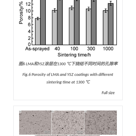
图6 LMA和YSZ涂层在1300 ℃下烧结不同时间的孔隙率
Fig.6 Porosity of LMA and YSZ coatings with different
sintering time at 1300 ℃
Full size