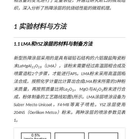
相含量的变化进行了定量表征，并通过研究断口的微观组
织，深入分析了热障涂层的抗烧结性能的微观机理。
1 实验材料与方法
1.1 LMA和YSZ涂层的材料与制备方法
新型热障涂层采用的是具有磁铅石结构的六铝酸盐陶瓷粉
末LaMgAl
O
（LMA），该粉末需要经过高温固相合成及
11
19
喷雾造粒2个步骤，才能进行APS。LMA粉末采用高温固相
法合成，按照化学计量比计算出合成LMA粉末所需的3种粉
末质量，再按照质量比将La
O
， MgO与Al
O
粉末进行合
2
3
2
3
成，粉体制备的工艺路线如
图1
所示。LMA涂层喷涂设备为
Sulzer Mecto Unicoat，F4-MB等离子喷枪。YSZ涂层使用
204NS（Oerlikon Metco）粉末。两种涂层的喷涂参数见
表
1
。