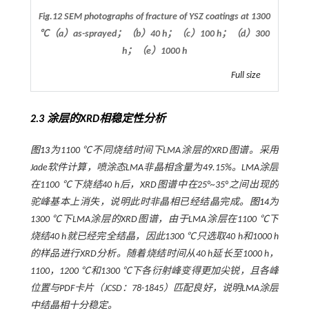
Fig.12 SEM photographs of fracture of YSZ coatings at 1300
℃（a）as-sprayed；（b）40 h；（c）100 h；（d）300
h；（e）1000 h
Full size
2.3 涂层的XRD相稳定性分析
图13
为1100 ℃不同烧结时间下LMA涂层的XRD图谱。采用
Jade软件计算，喷涂态LMA非晶相含量为49.15%。LMA涂层
在1100 ℃下烧结40 h后，XRD图谱中在25°~35°之间出现的
驼峰基本上消失，说明此时非晶相已经结晶完成。
图14
为
1300 ℃下LMA涂层的XRD图谱，由于LMA涂层在1100 ℃下
烧结40 h就已经完全结晶，因此1300 ℃只选取40 h和1000 h
的样品进行XRD分析。随着烧结时间从40 h延长至1000 h，
1100，1200 ℃和1300 ℃下各衍射峰变得更加尖锐，且各峰
位置与PDF卡片（JCSD：78-1845）匹配良好，说明LMA涂层
中结晶相十分稳定。