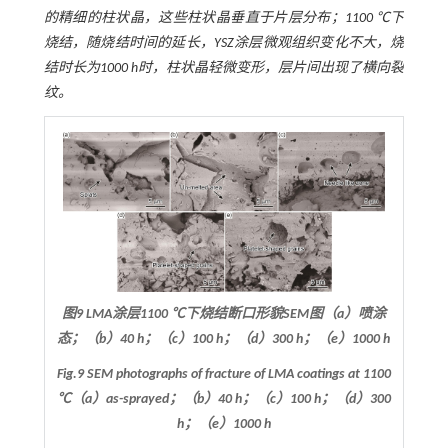
的精细的柱状晶，这些柱状晶垂直于片层分布；1100 ℃下
烧结，随烧结时间的延长，YSZ涂层微观组织变化不大，烧
结时长为1000 h时，柱状晶轻微变形，层片间出现了横向裂
纹。
图9 LMA涂层1100 ℃下烧结断口形貌SEM图（a）喷涂
态；（b）40 h；（c）100 h；（d）300 h；（e）1000 h
Fig.9 SEM photographs of fracture of LMA coatings at 1100
℃（a）as-sprayed；（b）40 h；（c）100 h；（d）300
h；（e）1000 h