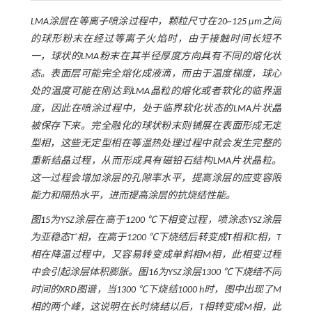
LMA涂层在等离子喷涂过程中，颗粒尺寸在20~125 μm之间
的球形粉末在经过等离子火焰时，由于接触时间长短不
一，球状的LMA粉末在其半径厚度方向具有不同的熔化状
态。表面层可能完全熔化成液滴，而由于温度梯度，球心
处的温度可能在刚达到LMA晶粒的熔化或者软化的临界温
度，因此在喷涂过程中，处于临界软化状态的LMA片状晶
被保存下来。完全融化的球状粉末则铺展在表面形成无定
型相，这些无定型相在等温热处理过程中就会发生完整的
重新结晶过程，从而形成具有磁铅石结构LMA片状晶粒。
这一过程会增加涂层的孔隙率水平，提高涂层的应变容限
能力和隔热水平，进而提高涂层的抗烧结性能。
图15
为YSZ涂层在高于1200 ℃下相变过程，喷涂态YSZ涂层
为亚稳态T′相，在高于1200 ℃下烧结后转变成T相和C相，T
相在降温过程中，又容易转变成单斜相M相，此相变过程
中会引起涂层体积膨胀。
图16
为YSZ涂层1300 ℃下烧结不同
时间的XRD图谱，当1300 ℃下烧结1000 h时，图中出现了M
相的两个峰，这说明在长时烧结以后，T相转变成M相，此