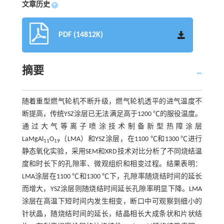
文章历史
+
PDF (14812K)
摘要
随着重型燃气轮机不断升级，燃气轮机透平的进气温度不
断提高，传统YSZ涂层已无法满足高于1200 ℃的服役温度。
通过大气等离子喷涂技术制备新型热障涂层
LaMgAl
O
（LMA）和YSZ涂层，在1100 ℃和1300 ℃进行
11
19
静态氧化实验，采用SEM和XRD技术对比分析了不同烧结温
度和时长下的孔隙率、微观组织和相变过程。结果表明：
LMA涂层在1100 ℃和1300 ℃下，孔隙率随烧结时间的延长
而增大，YSZ涂层则随烧结时间延长孔隙率明显下降。LMA
涂层在高温下短时间内发生相变，断口中可观察到细小的
针状晶，随烧结时间的延长，结晶相长大成条状和片状结