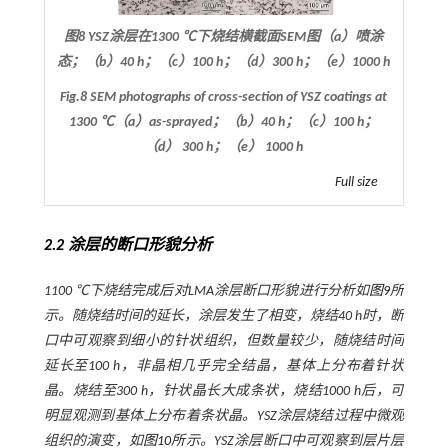
图8 YSZ涂层在1300 ℃下烧结横截面SEM图（a）喷涂
态；（b）40 h；（c）100 h；（d）300 h；（e）1000 h
Fig.8 SEM photographs of cross-section of YSZ coatings at
1300 ℃（a）as-sprayed；（b）40 h；（c）100 h；
（d） 300 h；（e） 1000 h
Full size
2.2 涂层的断口形貌分析
1100 ℃下烧结完成后对LMA涂层断口形貌进行分析如
图9
所
示。随烧结时间的延长，涂层发生了相变，烧结40 h时，断
口中可观察到细小的针状组织，但数量较少，随烧结时间
延长至100 h，非晶相几乎完全结晶，基体上分布着针状
晶。烧结至300 h，针状晶长大成条状，烧结1000 h后，可
明显观测到基体上分布着条状晶。YSZ涂层烧结过程中微观
组织的演变，如
图10
所示。YSZ涂层断口中可观察到层片层