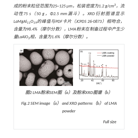
3
成的粉末粒径范围为25~125 μm，松装密度为1.2 g/cm
，流
动性75 s（50 g，Φ2.5 mm漏斗）。XRD衍射图谱显示
LaMgAl
O
的峰值与PDF卡片（JCPDS 26-0873）相吻合，
11
19
含量为98.4%（摩尔分数），LMA粉末在制备过程中产生少
量LaAlO
相，含量为1.6%（摩尔分数）。
3
图2 LMA粉末SEM图（a）及粉末XRD图谱（b）
Fig.2 SEM image（a） and XRD patterns（b） of LMA
powder
Full size