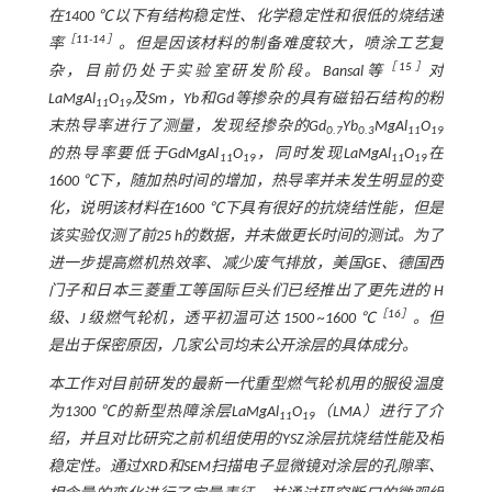
在1400 ℃以下有结构稳定性、化学稳定性和很低的烧结速
［
11
-
14
］
率
。但是因该材料的制备难度较大，喷涂工艺复
［
15
］
杂，目前仍处于实验室研发阶段。Bansal等
对
LaMgAl
O
及Sm，Yb和Gd等掺杂的具有磁铅石结构的粉
11
19
末热导率进行了测量，发现经掺杂的Gd
Yb
MgAl
O
0.7
0.3
11
19
的热导率要低于GdMgAl
O
，同时发现LaMgAl
O
在
11
19
11
19
1600 ℃下，随加热时间的增加，热导率并未发生明显的变
化，说明该材料在1600 ℃下具有很好的抗烧结性能，但是
该实验仅测了前25 h的数据，并未做更长时间的测试。为了
进一步提高燃机热效率、减少废气排放，美国GE、德国西
门子和日本三菱重工等国际巨头们已经推出了更先进的 H
［
16
］
级、J 级燃气轮机，透平初温可达 1500 ~1600 ℃
。但
是出于保密原因，几家公司均未公开涂层的具体成分。
本工作对目前研发的最新一代重型燃气轮机用的服役温度
为1300 ℃的新型热障涂层LaMgAl
O
（LMA）进行了介
11
19
绍，并且对比研究之前机组使用的YSZ涂层抗烧结性能及相
稳定性。通过XRD和SEM扫描电子显微镜对涂层的孔隙率、