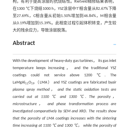
构，有利于提高涂层的抗烧结性。Rietveld精修结果表明，
在1300 ℃下烧结1000 h，YSZ涂层中T′相含量从82.67%下降
至27.69%，C相含量从初始1.50%增加到46.84%，M相含量
从0.19%增加到15.39%。此相变过程引起体积转变，产生较
大的残余应力，导致涂层脱落。
Abstract
With the development of heavy-duty gas turbines， its gas inlet
temperature keeps increasing， and the traditional YSZ
coatings could not service above 1200 ℃. The
LaMgAl
O
（LMA） and YSZ coatings are fabricated by
air
11
19
plasma spray method， and the static oxidation tests are
carried out at 1100 ℃ and 1300 ℃. The porosity，
microstructure， and phase transformation process are
investigated comparatively by SEM and XRD. The results show
that the porosity of LMA coatings increases with the sintering
time increasing at 1100 ℃ and 1300 ℃， while the porosity of