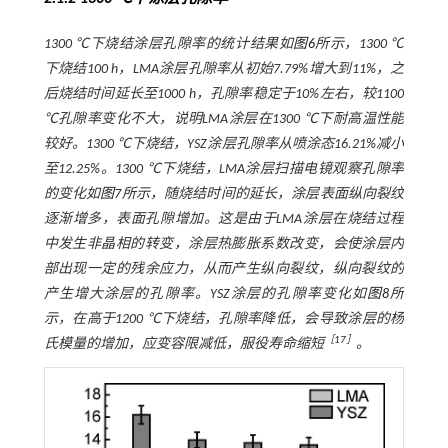
1300 ℃下烧结涂层孔隙率的统计结果如
图6
所示，1300 ℃
下烧结100 h，LMA涂层孔隙率从初始7.79%增大到11%，之
后烧结时间延长至1000 h，孔隙率稳定于10%左右，较1100
℃孔隙率变化不大，说明LMA涂层在1300 ℃下耐高温性能
较好。1300 ℃下烧结，YSZ涂层孔隙率从喷涂态16.21%减小
至12.25%。1300 ℃下烧结，LMA涂层扫描电镜观察孔隙率
的变化如
图7
所示，随烧结时间的延长，涂层表面纵向裂纹
逐渐增多，表面孔隙增加。这是由于LMA涂层在烧结过程
中发生非晶相的转变，涂层热膨胀系数改变，会使涂层内
部出现一定的残余应力，从而产生纵向裂纹，纵向裂纹的
产生增大涂层的孔隙率。YSZ涂层的孔隙率变化如
图8
所
示，在高于1200 ℃下烧结，孔隙率降低，会导致涂层的杨
［
17
］
氏模量的增加，应变容限减低，服役寿命缩短
。