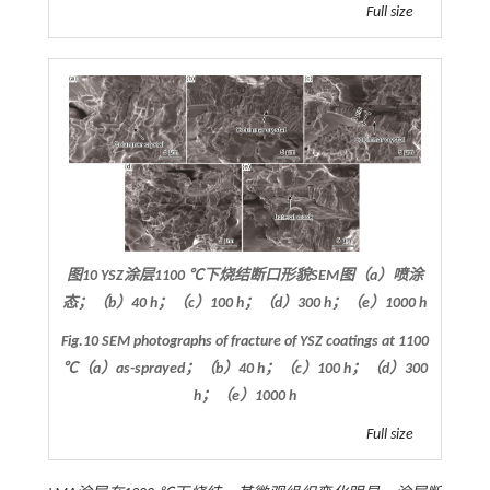
Full size
图10 YSZ涂层1100 ℃下烧结断口形貌SEM图（a）喷涂
态；（b）40 h；（c）100 h；（d）300 h；（e）1000 h
Fig.10 SEM photographs of fracture of YSZ coatings at 1100
℃（a）as-sprayed；（b）40 h；（c）100 h；（d）300
h；（e）1000 h
Full size