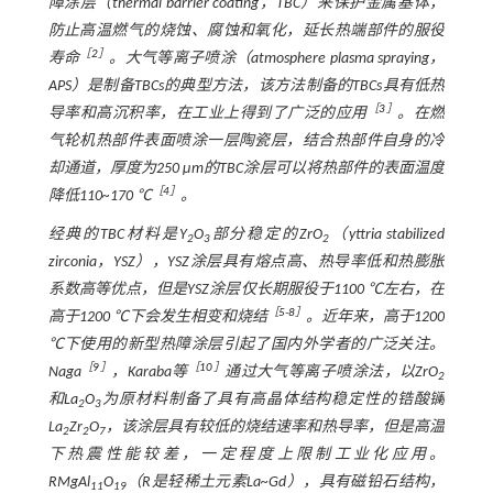
障涂层（thermal barrier coating，TBC）来保护金属基体，
防止高温燃气的烧蚀、腐蚀和氧化，延长热端部件的服役
［
2
］
寿命
。大气等离子喷涂（atmosphere plasma spraying，
APS）是制备TBCs的典型方法，该方法制备的TBCs具有低热
［
3
］
导率和高沉积率，在工业上得到了广泛的应用
。在燃
气轮机热部件表面喷涂一层陶瓷层，结合热部件自身的冷
却通道，厚度为250 μm的TBC涂层可以将热部件的表面温度
［
4
］
降低110~170 ℃
。
经典的TBC材料是Y
O
部分稳定的ZrO
（yttria stabilized
2
3
2
zirconia，YSZ），YSZ涂层具有熔点高、热导率低和热膨胀
系数高等优点，但是YSZ涂层仅长期服役于1100 ℃左右，在
［
5
-
8
］
高于1200 ℃下会发生相变和烧结
。近年来，高于1200
℃下使用的新型热障涂层引起了国内外学者的广泛关注。
［
9
］
［
10
］
Naga
，Karaba等
通过大气等离子喷涂法，以ZrO
2
和La
O
为原材料制备了具有高晶体结构稳定性的锆酸镧
2
3
La
Zr
O
，该涂层具有较低的烧结速率和热导率，但是高温
2
2
7
下热震性能较差，一定程度上限制工业化应用。
R
MgAl
O
（
R
是轻稀土元素La~Gd），具有磁铅石结构，
11
19