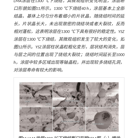
LMA涂层在1300 ℃下烧结，其微观组织变化明显，涂层断
口形貌如
图11
所示。1300 ℃下烧结40 h，涂层基本上全部
结晶，基体上均匀分布着细小的片状晶，随烧结时间的延
长，片状晶长大，未出现致密的烧结块或者大裂纹，反而
相对蓬松，这表明涂层在1300 ℃下具有很好的稳定性。YSZ
涂层在1300 ℃下烧结，其微观组织发生了较大的变化，如
图12
所示。YSZ涂层柱状晶粒粗化变形，层状结构消失，层
与层之间的位置出现了烧结大裂纹；烧结时间延长至1000
h，涂层中较多区域出现等轴晶粒，并出现较多烧结孔洞，
对涂层寿命有较大的影响。