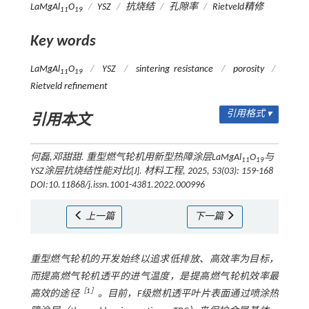
LaMgAl
O
/
YSZ
/
抗烧结
/
孔隙率
/
Rietveld精修
11
19
Key words
LaMgAl
O
/
YSZ
/
sintering resistance
/
porosity
/
11
19
Rietveld refinement
引用格式 ▾
引用本文
何磊,邓甜甜. 重型燃气轮机用新型热障涂层LaMgAl
O
与
11
19
YSZ涂层抗烧结性能对比[J].
材料工程
, 2025, 53(03): 159-168
DOI:10.11868/j.issn.1001-4381.2022.000996
上一篇
下一篇
重型燃气轮机的开发始终以追求低排放、高效率为目标，
而提高燃气轮机透平的进气温度，是提高燃气轮机效率最
［
1
］
高效的途径
。目前，F级燃机透平叶片表面通过喷涂热