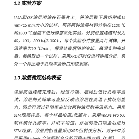
1.2 实验方案
LMA和YSZ涂层喷涂在石墨片上，将涂层取下后切割成15
mm×15 mm大小的试样，再将两种涂层材料分别在1100 ℃
和1300 ℃温度下进行静态氧化实验，分别设置烧结时长为
40，100，300 h和1000 h，每个实验条件放置两片试样，升
温速率为10 ℃/min，保温结束后随炉冷却。高温实验完成
后，每组取出一个试样，采用XRD衍射仪进行物相分析，另
外一个样品用于孔隙率及断口形貌观察。
1.3 涂层微观结构表征
涂层高温烧结完成后，经过冷镶、磨抛后进行孔隙率测
试，涂层的孔隙率可直接反映出涂层在高温下抗烧结能
力，因此可通过孔隙率来比较两种涂层耐高温能力。采用
SEM观察样品，每个样品拍摄5张照片，采用Image Pro 9.0
软件统计孔隙率，并取平均值。涂层的断口喷金后进行
SEM观察。涂层的相含量采用XRD衍射仪分析，对于YSZ涂
层采用Rietveld全谱图拟合分析亚稳态四方相（T′相）、四