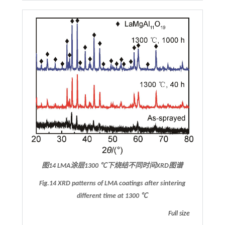
图14 LMA涂层1300 ℃下烧结不同时间XRD图谱
Fig.14 XRD patterns of LMA coatings after sintering
different time at 1300 ℃
Full size