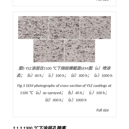
图5 YSZ涂层在1100 ℃下烧结横截面SEM图（a）喷涂
态；（b）40 h；（c）100 h；（d）300 h；（e）1000 h
Fig.5 SEM photographs of cross-section of YSZ coatings at
1100 ℃（a）as-sprayed；（b）40 h；（c）100 h；
（d）300 h；（e）1000 h
Full size
2.1.2 1300 ℃下涂层孔隙率