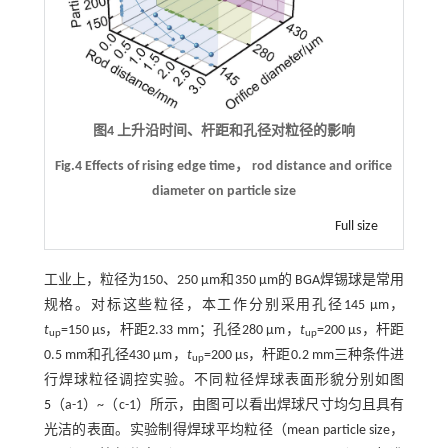
图4 上升沿时间、杆距和孔径对粒径的影响
Fig.4 Effects of rising edge time， rod distance and orifice
diameter on particle size
Full size
工业上，粒径为150、250 μm和350 μm的 BGA焊锡球是常用
规格。对标这些粒径，本工作分别采用孔径145 μm，
t
=150 μs，杆距2.33 mm；孔径280 μm，
t
=200 μs，杆距
up
up
0.5 mm和孔径430 μm，
t
=200 μs，杆距0.2 mm三种条件进
up
行焊球粒径调控实验。不同粒径焊球表面形貌分别如图
5
（a-1）~（c-1）所示，由图可以看出焊球尺寸均匀且具有
光洁的表面。实验制得焊球平均粒径（mean particle size，