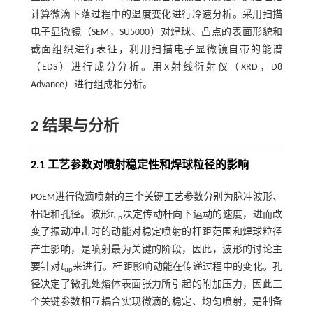
计算微滴下落过程中的温度变化进行冷速分析。采用扫描
电子显微镜（SEM，SU5000）对焊球、凸点的表面形貌和
截面组织进行表征，利用扫描电子显微镜自带的能谱
（EDS）进行成分分析。用X射线衍射仪（XRD，D8
Advance）进行组成相分析。
2 结果与分析
2.1 工艺参数对喷射稳定性和焊球粒径的影响
POEM进行微滴喷射的三个关键工艺参数分别为脉冲波形、
杆距和孔径。波形
t
决定传动杆向下运动的速度，进而改
up
变了振动冲击时的动能对稳定喷射的杆距范围和焊球粒径
产生影响，是喷射最为关键的阶段，因此，波形的讨论主
要针对
t
来进行。杆距影响动能在传递过程中的变化。孔
up
径决定了微孔处熔体表面张力所引起的附加压力，因此三
个关键参数相互耦合实现微滴的稳定、均匀喷射，是制备