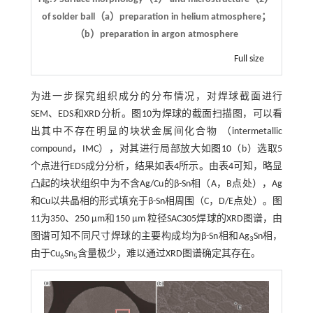
of solder ball（a）preparation in helium atmosphere；
（b）preparation in argon atmosphere
Full size
为进一步探究组织成分的分布情况，对焊球截面进行
SEM、EDS和XRD分析。
图10
为焊球的截面扫描图，可以看
出其中不存在明显的块状金属间化合物 （intermetallic
compound，IMC），对其进行局部放大如
图10
（b）选取5
个点进行EDS成分分析，结果如
表4
所示。由
表4
可知，略显
凸起的块状组织中为不含Ag/Cu的β-Sn相（A，B点处），Ag
和Cu以共晶相的形式填充于β-Sn相周围（C，D/E点处）。
图
11
为350、250 μm和150 μm 粒径SAC305焊球的XRD图谱，由
图谱可知不同尺寸焊球的主要构成均为β-Sn相和Ag
Sn相，
3
由于Cu
Sn
含量极少，难以通过XRD图谱确定其存在。
6
5