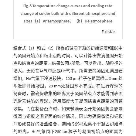
Fig.6 Temperature change curves and cooling rate
change of solder balls with different atmosphere and
sizes（a）Ar atmosphere；（b）He atmosphere
Full size
结合
式（1）
和
式（2）
所得的微滴下落的初始速度和
图6
中
的凝固开始点和结束点的时间，可以计算出微滴凝固开始
点和结束点的距离，结果如
图7
所示。可以看出，随粒径的
增大，无论在Ar气中还是He气中，所需要的凝固距离显著
增加，He气氛下冷速较快，150 μm粒子在距离喷口3 mm处
附近即开始凝固，23 mm处凝固基本完成。在进行焊球的
制备时，需确保收集的距离大于凝固结束点才能得到表面
光滑无缺陷的焊球，选用高度大于凝固结束点距离的落管
收集。而在制备凸点时，如果微滴表面开始凝固将会影响
微滴与铜板之间界面的结合情况，因此为确保微滴和铜板
间形成良好的冶金结合，选用的沉积距离小于凝固初始点
的距离。He气氛围下250 μm粒子的凝固初始点的距离为