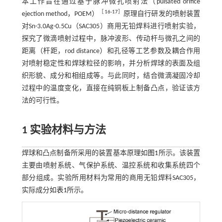
本工作旨在通过基于脉冲微孔喷射法（pulsated orifice
［
16
-
17
］
ejection method，POEM）
原理自行研发的喷射装置
对Sn-3.0Ag-0.5Cu（SAC305）商用无铅焊料进行喷射实验，
探究了微滴喷射过程中，脉冲波形、传动杆与微孔之间的
距离（杆距，rod distance）和孔径等工艺参数及耦合作用
对喷射稳定性和焊球粒径的影响，并分析焊球的表面及组
织形貌、成分和相组成等。与此同时，结合微滴凝固冷却
过程中的温度变化，直接在纯铜板上制备凸点，验证该方
法的可行性。
1 实验材料与方法
焊球和凸点制备所采用的装置基本原理如
图1
所示。该装置
主要由喷射系统、气保护系统、温控系统和收集系统四个
部分组成。实验所用材料为常用的商用无铅焊料SAC305，
实际成分如
表1
所示。