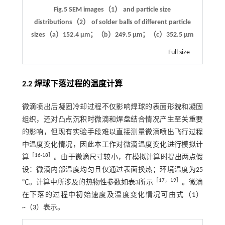
Fig.5 SEM images（1） and particle size
distributions（2） of solder balls of different particle
sizes（a）152.4 μm；（b）249.5 μm；（c）352.5 μm
Full size
2.2 焊球下落过程的温度计算
微滴喷出后凝固冷却过程不仅影响焊球的表面形貌和凝固
组织，还对凸点沉积时微滴和焊盘结合情况产生至关重要
的影响，但现有实验手段难以直接测量微滴喷出飞行过程
中温度变化情况，因此本工作对微滴温度变化进行模拟计
［
16
-
18
］
算
。由于微滴尺寸较小，在模拟计算时提出两点假
设：微滴内部温度均匀且仅通过表面换热；环境温度为25
［
17
，
19
］
℃。计算中所涉及的热物性参数如
表3
所示
。微滴
在下落的过程中初始速度及温度变化情况可由式（
1
）
~（
3
）表示。