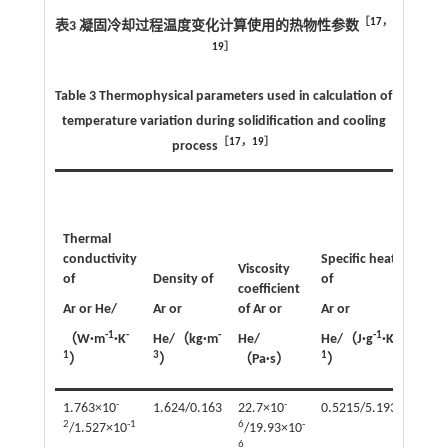
［
17
，
表3 凝固冷却过程温度变化计算使用的热物性参数
19
］
Table 3 Thermophysical parameters used in calculation of
temperature variation during solidification and cooling
［
17
，
19
］
process
Thermal
Densi
conductivity
Specific heat
of
Viscosity
of
Density of
of
coefficient
solde
Ar or He/
Ar or
of Ar or
Ar or
alloy/
-1
-
-
-1
-
（W·m
·K
He/（kg·m
He/
He/（J·g
·K
（kg·
1
3
1
3
）
）
（Pa·s）
）
）
-
-
1.763×10
1.624/0.163
22.7×10
0.5215/5.193
7.4×1
2
-1
6
-
/1.527×10
/19.93×10
6