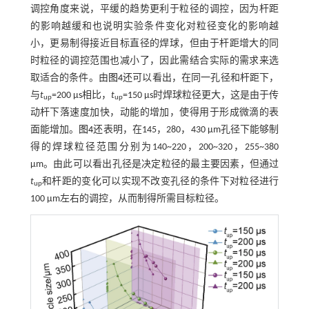
调控角度来说，平缓的趋势更利于粒径的调控，因为杆距
的影响越缓和也说明实验条件变化对粒径变化的影响越
小，更易制得接近目标直径的焊球，但由于杆距增大的同
时粒径的调控范围也减小了，因此需结合实际的需求来选
取适合的条件。由
图4
还可以看出，在同一孔径和杆距下，
与
t
=200 µs相比，
t
=150 µs时焊球粒径更大，这是由于传
up
up
动杆下落速度加快，动能的增加，使得用于形成微滴的表
面能增加。
图4
还表明，在145，280，430 μm孔径下能够制
得的焊球粒径范围分别为140~220，200~320，255~380
μm。由此可以看出孔径是决定粒径的最主要因素，但通过
t
和杆距的变化可以实现不改变孔径的条件下对粒径进行
up
100 μm左右的调控，从而制得所需目标粒径。