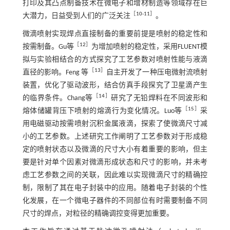
打印及其凸点制备技术在微电子和增材制造等领域存在巨
［
10
-
11
］
大潜力，日益受到人们的广泛关注
。
微滴喷射实现焊点直接制备的重要前提是喷射的稳定性和
［
12
］
按需制备。Gu等
为增加喷射的稳定性，采用FLUENT模
拟与实验相结合的方式探究了工艺参数对喷射性能与液滴
［
13
］
直径的影响。Feng 等
自主开发了一种压电微射流喷射
装置，优化了驱动波形，结合仿真手段探究了卫星滴产生
［
14
］
的临界条件。Chang等
研究了无铅焊料在不同波形和
［
15
］
熔体储罐背压下喷射的熔滴行为变化情况。Luo等
采
用电磁驱动按需喷射沉积金属液滴，探索了使微滴尺寸减
小的工艺参数。上述研究工作阐明了工艺参数对于形成稳
定的喷射状态以及微滴的尺寸大小有着重要的影响，但主
要是针对单个因素对微滴形成状态和尺寸的影响，并未考
虑工艺参数之间的关联，因此难以实现微滴尺寸的精确控
制，限制了其在电子封装中的应用。随着电子封装的个性
化发展，在一个微电子器件的不同部位有时需要制备不同
尺寸的焊点，对粒径的精确调控变得更加重要。