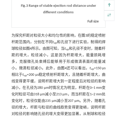
Fig.3 Range of stable ejection rod distance under
different conditions
Full size
为探究杆距对粒径大小和均匀性的影响，在
图3
的稳定喷射
杆距范围内，分别在不同
t
和孔径下进行实验，制得的焊
up
球粒径如
图4
所示。由图可知，当
t
和孔径不变时，随着杆
up
距的增大，粒径减小，这是因为杆距增大，能量损耗增
多，克服微孔处束缚后能够用于形成微滴表面的能量减
小，微滴粒径减小。此外，由
图4
还可以看出，
t
=150 µs
up
相比于
t
=200 µs稳定喷射杆距增大，且随着杆距增大，曲
up
线变得更平缓，说明杆距增大到一定程度后对粒径的影响
减小，在孔径为280 μm时情况尤为明显，杆距在0~1 mm变
化时粒径可由318 μm减小至213 μm，而当杆距在1~2 mm处
变化时，粒径仅能由235 μm减小至207 μm。另外，随着孔
径的增大，杆距与粒径的曲线趋势变得更陡峭，说明杆距
对粒径的影响随孔径的增大变得更加显著。从制球和粒径