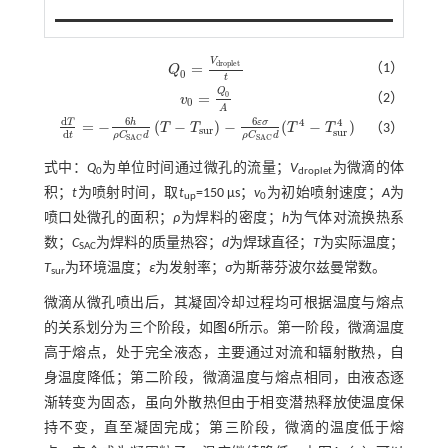
V
d
r
o
p
l
e
t
=
（1）
Q
Q
0
=
V
d
r
o
p
l
e
t
0
t
Q
=
0
（2）
v
v
0
=
Q
0
A
0
A
6
6
d
4
4
h
ε
σ
T
=
−
(
−
)
−
(
−
)
T
T
T
T
（3）
d
T
d
t
=
-
6
h
ρ
C
S
A
C
d
T
-
T
s
u
r
-
6
ε
σ
ρ
C
S
A
C
d
(
T
4
-
T
s
u
r
4
)
s
u
r
s
u
r
d
t
ρ
C
d
ρ
C
d
S
A
C
S
A
C
式中：
Q
为单位时间通过微孔的流量；
V
为微滴的体
0
droplet
积；
t
为喷射时间，取
t
=150 μs；
v
为初始喷射速度；
A
为
up
0
喷口处微孔的面积；
ρ
为焊料的密度；
h
为气体对流换热系
数；
C
为焊料的质量热容；
d
为焊球直径；
T
为实际温度；
SAC
T
为环境温度；
ε
为发射率；
σ
为斯蒂芬波尔兹曼常数。
sur
微滴从微孔喷出后，其凝固冷却过程均可根据温度与熔点
的关系划分为三个阶段，如
图6
所示。第一阶段，微滴温度
高于熔点，处于完全液态，主要通过对流和辐射散热，自
身温度降低；第二阶段，微滴温度与熔点相同，由液态逐
渐转变为固态，虽向外散热但由于相变潜热释放使温度保
持不变，直至凝固完成；第三阶段，微滴的温度低于熔