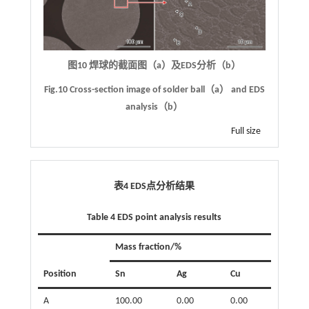
图10 焊球的截面图（a）及EDS分析（b）
Fig.10 Cross-section image of solder ball（a） and EDS
analysis（b）
Full size
表4 EDS点分析结果
Table 4 EDS point analysis results
Mass fraction/%
Position
Sn
Ag
Cu
A
100.00
0.00
0.00