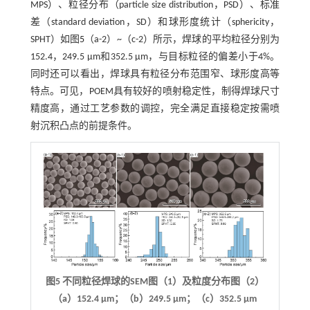
MPS）、粒径分布（particle size distribution，PSD）、标准
差（standard deviation，SD）和球形度统计（sphericity，
SPHT）如图
5
（a-2）~（c-2）所示，焊球的平均粒径分别为
152.4，249.5 μm和352.5 μm，与目标粒径的偏差小于4%。
同时还可以看出，焊球具有粒径分布范围窄、球形度高等
特点。可见，POEM具有较好的喷射稳定性，制得焊球尺寸
精度高，通过工艺参数的调控，完全满足直接稳定按需喷
射沉积凸点的前提条件。
图5 不同粒径焊球的SEM图（1）及粒度分布图（2）
（a）152.4 μm；（b）249.5 μm；（c）352.5 μm