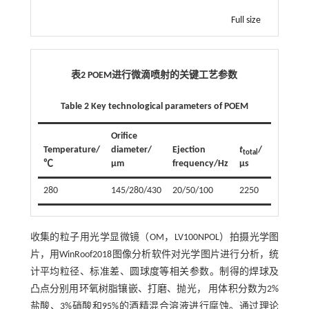
Full size
表2 POEM进行微滴喷射的关键工艺参数
Table 2 Key technological parameters of POEM
Orifice
Temperature/
diameter/
Ejection
t
/
total
℃
µm
frequency/Hz
µs
t
/µs
up
280
145/280/430
20/50/100
2250
150/200
收集的粒子用光学显微镜（OM，LV100NPOL）拍摄光学图
片，用WinRoof2018图像分析软件对光学图片进行分析，统
计平均粒径、标准差、圆球度等相关参数。制得的焊球及
凸点分别用环氧树脂镶嵌、打磨、抛光， 用体积分数为2%
盐酸、3%硝酸和95%的酒精混合溶液进行腐蚀。通过理论