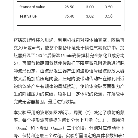
Standard value
96.50
3.00
0.50
Test value
96.40
3.02
0.58
将铸态焊料装入坩埚，利用机械泵对腔体抽真空，随后再
充入He或Ar气，使整个制备环境处于惰性气氛保护中。加
热器升温至280 ℃后保温15 min确保焊料完全熔化且成分均
匀，再调节微距调节器使传动杆下降至微孔附近后进行脉
冲波形设定，由波形发生器产生的波形信号经波形放大器
放大后施加给压电陶瓷，压电陶瓷带动传动杆在微孔附近
的熔体处产生有规律的局域扰动，使熔体突破表面张力产
生的附加压力的束缚，喷射出一定体积的微滴，在落管中
完成无容器凝固，最后进行收集。
本实验采用的波形如
图2
所示，周期（
T
）决定了喷射的频
率。每个梯形波可根据时间划分为上升沿（
t
）、保持沿
up
（
t
）和下降沿（
t
）三个阶段，分别对应传动杆下
hold
down
降、保持和还原三个过程。实验所需设定的具体参数如
表2