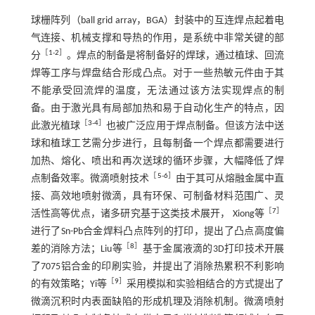
球栅阵列（ball grid array，BGA）封装中的互连焊点起着电
气连接、机械支撑和导热的作用，是系统中非常关键的部
［
1
-
2
］
分
。焊点的制备是将制备好的焊球，通过植球、回流
焊等工序与焊盘结合形成凸点。对于一些热敏元件由于其
不能承受回流焊的温度，无法通过该方法实现焊点的制
备。由于激光具有局部加热和易于自动化生产的特点，因
［
3
-
4
］
此激光植球
也被广泛应用于焊点制备。但该方法中送
球和植球工艺需分步进行，且每制备一个焊点都需要进行
加热、熔化、喷出和再次送球的循环步骤，大幅降低了焊
［
5
-
6
］
点制备效率。微滴喷射技术
由于其可从熔融金属中直
接、高效地喷射微滴，具有环保、可制备材料范围广、灵
［
7
］
活性高等优点，诸多研究基于这类技术展开， Xiong等
进行了Sn-Pb合金焊料凸点阵列的打印，提出了凸点高度偏
［
8
］
差的消除方法；Liu等
基于金属液滴的3D打印技术开展
了7075铝合金的印刷实验，并提出了消除热累积不利影响
［
9
］
的有效策略；Yi等
采用模拟和实验相结合的方式提出了
微滴沉积时内表面缺陷的形成机理及消除机制。微滴喷射