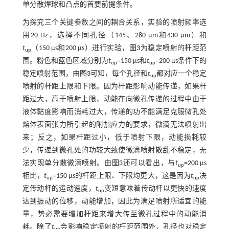
单分散焊球和凸点的首要前提条件。
为探究三个关键参数之间的耦合关系，实验的喷射频率选
用20 Hz，选择不同孔径（145、280 µm和430 µm）和
t
（150 µs和200 µs）进行实验，
图3
为稳定喷射的杆距范
up
围。粉色和蓝色区域分别为
t
=150 µs和
t
=200 µs条件下的
up
up
稳定喷射范围，由
图3
可知，每个孔径和
t
都对应一个稳定
up
喷射的杆距上限和下限。因为杆距影响动能传递，如果杆
距过大，高于喷射上限，动能在向微孔传递的过程中由于
液体黏度影响而消耗过大，传递的功不能满足克服微孔处
熔体表面张力所引起的附加应力的要求，微滴无法喷射出
来；反之，如果杆距过小，低于喷射下限，动能损耗较
少，传递到微孔处的功较大致使微滴喷射散乱不稳定，无
法实现单分散微滴喷射。由
图3
还可以看出，与
t
=200 μs
up
相比，
t
=150 μs的杆距上限、下限均更大，这是因为
t
决
up
up
定传动杆的运动速度，
t
变短意味着传动杆以更快的速度
up
达到振动的位移，动能增加，因此为满足喷射所适宜的能
量，势必需要增加杆距来增大传至微孔过程中的动能消
耗。除了
t
会影响稳定喷射的杆距范围外，孔径也对稳定