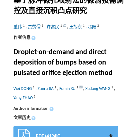
基于脉冲微孔喷射法的微滴按需调
控及直接沉积凸点研究
1
1
1
1
2
董伟
,
贾赞儒
,
许富民
,
王旭东
,
赵阳
作者信息
+
Droplet-on-demand and direct
deposition of bumps based on
pulsated orifice ejection method
1
1
1
1
Wei DONG
,
Zanru JIA
,
Fumin XU
,
Xudong WANG
,
2
Yang ZHAO
Author information
+
文章历史
+
PDF (4194K)