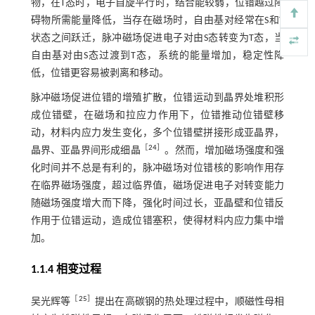
物，在T态时，电子自旋平行时，结合能较弱，位错越过障
碍物所需能量降低，当存在磁场时，自由基对经常在S和T
状态之间跃迁，脉冲磁场促进电子对由S态转变为T态，当
自由基对由S态过渡到T态，系统的能量增加，稳定性降
低，位错更容易被剥离和移动。
脉冲磁场促进位错的增殖扩散，位错运动到晶界处堆积形
成位错壁，在磁场和拉应力作用下，位错推动位错壁移
动，材料内应力发生变化，多个位错壁拼接形成亚晶界，
［
24
］
晶界、亚晶界间形成细晶
。然而，增加磁场强度和强
化时间并不总是有利的，脉冲磁场对位错核的影响作用存
在临界磁场强度，超过临界值，磁场促进电子对转变能力
随磁场强度增大而下降，强化时间过长，亚晶壁和位错反
作用于位错运动，造成位错塞积，使得材料内应力集中增
加。
1.1.4 相变过程
［
25
］
吴光辉等
提出在高碳钢的热处理过程中，顺磁性母相