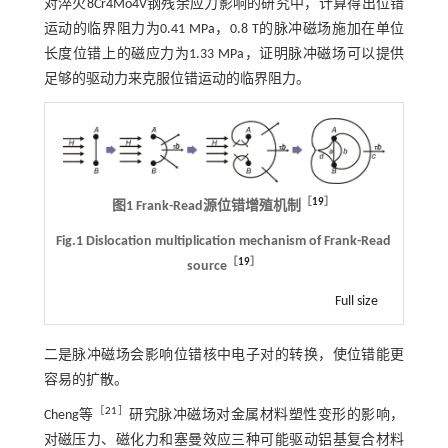
对淬火8Cr4Mo4V钢残余应力影响的研究中，计算得出位错
运动的临界阻力为0.41 MPa，0.8 T的脉冲磁场施加在单位
长度位错上的磁应力为1.33 MPa，证明脉冲磁场可以提供
足够的驱动力来克服位错运动的临界阻力。
［
19
］
图1 Frank-Read源位错增殖机制
Fig.1 Dislocation multiplication mechanism of Frank-Read
［
19
］
source
Full size
二是脉冲磁场会影响位错核中电子对的转换，使位错能更
容易的扩散。
［
21
］
Cheng等
研究脉冲磁场对金属材料塑性变形的影响，
对磁压力、磁化力和塞曼效应三种可能驱动铝基复合材料