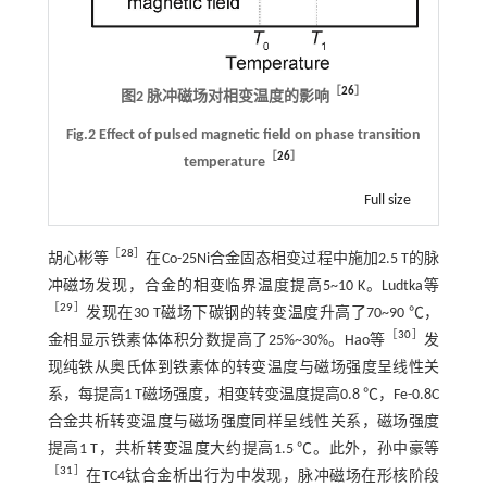
［
26
］
图2 脉冲磁场对相变温度的影响
Fig.2 Effect of pulsed magnetic field on phase transition
［
26
］
temperature
Full size
［
28
］
胡心彬等
在Co-25Ni合金固态相变过程中施加2.5 T的脉
冲磁场发现，合金的相变临界温度提高5~10 K。Ludtka等
［
29
］
发现在30 T磁场下碳钢的转变温度升高了70~90 ℃，
［
30
］
金相显示铁素体体积分数提高了25%~30%。Hao等
发
现纯铁从奥氏体到铁素体的转变温度与磁场强度呈线性关
系，每提高1 T磁场强度，相变转变温度提高0.8 ℃，Fe-0.8C
合金共析转变温度与磁场强度同样呈线性关系，磁场强度
提高1 T，共析转变温度大约提高1.5 ℃。此外，孙中豪等
［
31
］
在TC4钛合金析出行为中发现，脉冲磁场在形核阶段