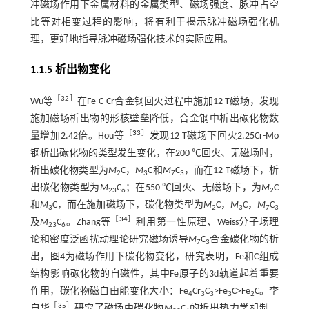
冲磁场作用下金属材料的金属类型、磁场强度、脉冲占空
比等对相变过程的影响，将有利于揭示脉冲磁场强化机
理，更好地指导脉冲磁场强化技术的实际应用。
1.1.5 析出物变化
［
32
］
Wu等
在Fe-C-Cr合金钢回火过程中施加12 T磁场，发现
施加磁场析出物的形核壁垒降低，合金钢中析出碳化物数
［
33
］
量增加2.42倍。Hou等
发现12 T磁场下回火2.25Cr-Mo
钢析出碳化物的类型发生变化，在200 ℃回火、无磁场时，
析出碳化物类型为
M
C，
M
C和
M
C
，而在12 T磁场下，析
2
3
7
3
出碳化物类型为
M
C
；在550 ℃回火、无磁场下，为
M
C
23
6
2
和
M
C，而在施加磁场下，碳化物类型为
M
C，
M
C，
M
C
3
2
3
7
3
［
34
］
及
M
C
。Zhang等
利用第一性原理、Weiss分子场理
23
6
论和密度泛函扰动理论研究磁场诱导
M
C
合金碳化物的析
7
3
出，
图4
为磁场作用下碳化物变化，研究表明，Fe和C组成
结构影响碳化物的自磁性，其中Fe原子的3d轨道起着重要
作用，碳化物磁自由能变化大小：Fe
Cr
C
>Fe
C>Fe
C。李
4
3
3
3
2
［
35
］
自华
研究了磁场中碳化物
M
C
的析出热力学机制，