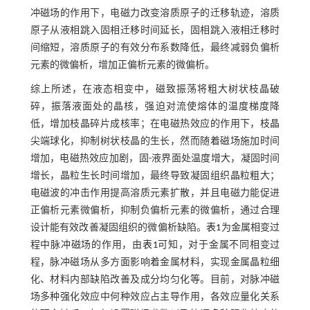
冲磁场的作用下，电磁力改变溶质原子的迁移轨迹，溶质
原子从液相跳入固相迁移时间延长，固相跳入液相迁移时
间缩短，溶质原子的有效分布系数降低，最终减弱负偏析
元素的微偏析，增加正偏析元素的微偏析。
综上所述，在液态相变中，磁致振荡将粗大树状枝晶破
碎，振落液面处的晶核，强迫对流使熔体的温度梯度降
低，增加枝晶碎片成核率；在电磁热效应的作用下，枝晶
尖端球化，抑制树状枝晶的生长，然而随着磁场施加时间
增加，电磁热效应加剧，固-液界面处温度增大，凝固时间
增长，晶粒生长时间增加，最终导致凝固组织晶粒粗大；
电磁波的冲击作用提高溶质元素扩散，并且电磁力能促进
正偏析元素微偏析，抑制负偏析元素的微偏析，通过合理
设计能有效改善凝固组织的微偏析缺陷。
表1
为金属相变过
程中脉冲磁场的作用，由
表1
可知，对于金属不同相变过
程，脉冲磁场从多方面影响着金属材料，实现金属晶粒细
化、材料内部缺陷改善及成分均匀化等。目前，对脉冲磁
场多种强化效应中何种效应占主导作用，各效应量化关系