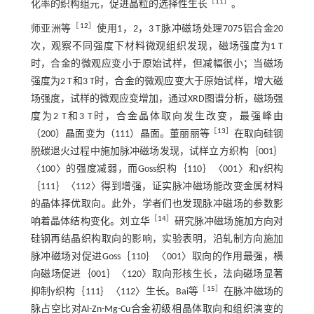
［
11
］
化率的织构组元，促进晶粒的选择性生长
。
［
12
］
师亚洲等
使用1，2，3 T脉冲磁场处理7075铝合金20
次，观察不同强度下材料微观组织发现，磁场强度为1 T
时，合金的微观应变小于原始试样，但减幅很小；当磁场
强度为2 T和3 T时，合金的微观应变大于原始试样，增大磁
场强度，试样的微观应变增加，通过XRD图谱分析，磁场强
度为2 T和3 T时，合金晶体取向发生改变，最强峰由
［
13
］
（200）晶面变为（111）晶面。董丽丽等
在取向硅钢
脱碳退火过程中施加脉冲磁场发现，试样立方织构｛001｝
〈100〉的强度减弱，而Goss织构｛110｝〈001〉和γ织构
｛111｝〈112〉得到增强，证实脉冲磁场能改变金属材料
的晶体择优取向。此外，学者们也发现脉冲磁场的参数影
［
14
］
响着晶体结构变化。刘立华
研究脉冲磁场施加方向对
硅钢再结晶织构取向的影响，实验表明，沿轧制方向施加
脉冲磁场对促进Goss｛110｝〈001〉取向的作用最强，横
向磁场促进｛001｝〈120〉取向形核生长，法向磁场显著
［
15
］
抑制γ织构｛111｝〈112〉生长。Bai等
在脉冲磁场的
脉占空比对Al-Zn-Mg-Cu合金初级相晶体取向和组织演变的