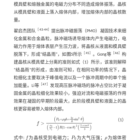
模具壁和熔融金属的电磁力分布不同造成熔体振荡，晶核
从模具壁和液面上落入熔体内部，增加熔体内部的晶核数
量。
［
43
-
44
］
翟启杰团队
提出脉冲磁振荡（PMO）凝固技术来细
化金属和合金晶粒，脉冲磁场诱导熔体内产生电磁力，电
磁力作用于熔体表层产生压力波，将晶核从液面和模具壁
［
45
］
［
46
］
脱落下，形成“结晶雨”，如
图5
所示
。Gong等
构
建晶核从模具壁上分离的准则如
式（1）
所示，该准则解释
“结晶雨”的形成，由准则可知，在相同功率的情况下，晶
粒细化主要取决于峰值电流以及一个脉冲周期中的单个施
［
47
］
加能量。Li等
发现高压脉冲磁场的脉冲占空比对于凝
固金属的晶粒细化效果较小，强迫对流和电磁振荡的作用
效果在凝固的早期阶段最大，此阶段模具壁和液面上的晶
核更容易被带入熔体内部。
(
)
2
a
2
+
+
s
i
n
（1）
P
ρ
g
h
θ
0
R
>
f
f
>
P
0
+
ρ
g
h
+
2
a
R
s
i
n
2
θ
σ
s
σ
l
-
1
R
1
-
c
o
s
θ
2
2
+
c
o
s
θ
3
(
)
(
)
2
+
c
o
s
σ
s
θ
2
−
1
(
1
−
c
o
s
)
R
θ
σ
3
l
:
式中
f
为晶核受到电磁力；
P
为大气压强；
ρ
为熔体密
:
f
P
0
ρ
0