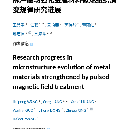
脉冲磁场强化金属材料微观组织演
变规律研究进展
1
1
,
2
2
2
2
王慧鹏
,
江聪
,
黄艳斐
,
郭伟玲
,
董丽虹
,
2
2
,
3
邢志国
,
王海斗
作者信息
+
Research progress in
microstructure evolution of metal
materials strengthened by pulsed
magnetic field treatment
1
1
,
2
2
Huipeng WANG
,
Cong JIANG
,
Yanfei HUANG
,
2
2
2
Weiling GUO
,
Lihong DONG
,
Zhiguo XING
,
2
,
3
Haidou WANG