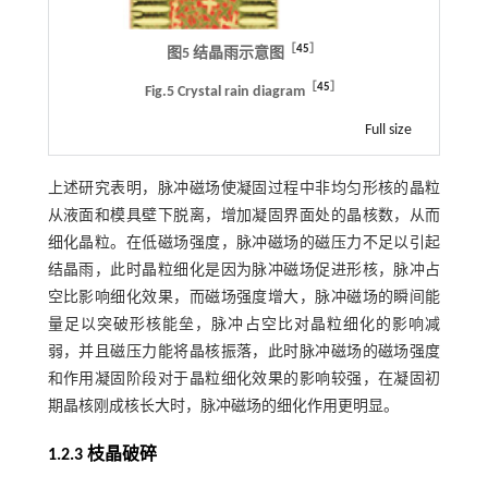
［
45
］
图5 结晶雨示意图
［
45
］
Fig.5 Crystal rain diagram
Full size
上述研究表明，脉冲磁场使凝固过程中非均匀形核的晶粒
从液面和模具壁下脱离，增加凝固界面处的晶核数，从而
细化晶粒。在低磁场强度，脉冲磁场的磁压力不足以引起
结晶雨，此时晶粒细化是因为脉冲磁场促进形核，脉冲占
空比影响细化效果，而磁场强度增大，脉冲磁场的瞬间能
量足以突破形核能垒，脉冲占空比对晶粒细化的影响减
弱，并且磁压力能将晶核振落，此时脉冲磁场的磁场强度
和作用凝固阶段对于晶粒细化效果的影响较强，在凝固初
期晶核刚成核长大时，脉冲磁场的细化作用更明显。
1.2.3 枝晶破碎