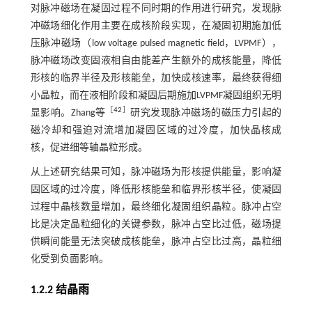
对脉冲磁场在凝固过程不同时期的作用进行研究，发现脉
冲磁场细化作用主要在成核阶段实现，在凝固初期施加低
压脉冲磁场（low voltage pulsed magnetic field，LVPMF），
脉冲磁场改变固液相自由能差产生额外的成核能量，降低
形核的临界半径及形核能垒，加快成核速率，最终获得细
小晶粒，而在液相阶段和凝固后期施加LVPMF凝固组织无明
［
42
］
显影响。Zhang等
研究发现脉冲磁场的磁压力引起的
磁冷却和强迫对流增加凝固区域的过冷度，加快晶核成
核，促进细等轴晶粒形成。
从上述研究结果可知，脉冲磁场为形核提供能量，影响凝
固区域的过冷度，降低形核能垒和临界形核半径，使凝固
过程中晶核数量增加，最终细化凝固组织晶粒。脉冲占空
比是决定晶粒细化的关键参数，脉冲占空比过低，磁场提
供瞬间能量无法突破成核能垒，脉冲占空比过高，晶粒细
化受到负面影响。
1.2.2 结晶雨