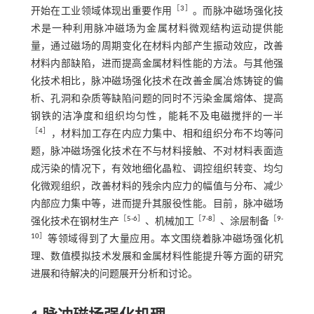
［
3
］
开始在工业领域体现出重要作用
。而脉冲磁场强化技
术是一种利用脉冲磁场为金属材料微观结构运动提供能
量，通过磁场的周期变化在材料内部产生振动效应，改善
材料内部缺陷，进而提高金属材料性能的方法。与其他强
化技术相比，脉冲磁场强化技术在改善金属冶炼铸锭的偏
析、孔洞和杂质等缺陷问题的同时不污染金属熔体、提高
钢铁的洁净度和组织均匀性，能耗不及电磁搅拌的一半
［
4
］
，材料加工存在内应力集中、相和组织分布不均等问
题，脉冲磁场强化技术在不与材料接触、不对材料表面造
成污染的情况下，有效地细化晶粒、调控组织转变、均匀
化微观组织，改善材料的残余内应力的幅值与分布、减少
内部应力集中等，进而提升其服役性能。目前，脉冲磁场
［
5
-
6
］
［
7
-
8
］
［
9
-
强化技术在钢材生产
、机械加工
、涂层制备
10
］
等领域得到了大量应用。本文围绕着脉冲磁场强化机
理、数值模拟技术发展和金属材料性能提升等方面的研究
进展和待解决的问题展开分析和讨论。