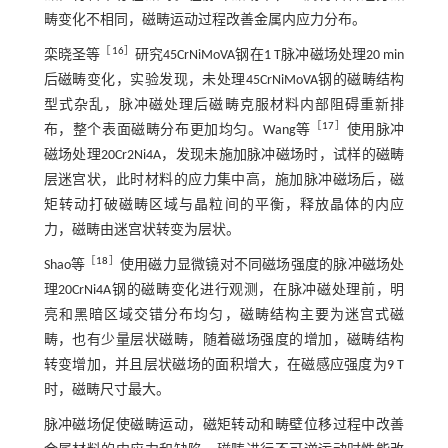
畴变化不相同，磁畴运动过程改善金属内应力分布。
［
16
］
栾晓圣等
研究45CrNiMoVA钢在1 T脉冲磁场处理20 min
后磁畴变化，实验发现，未处理45CrNiMoVA钢的磁畴结构
型式杂乱，脉冲磁处理后磁畴克服材料内部阻碍重新排
［
17
］
布，整个表面磁畴分布更加均匀。Wang等
使用脉冲
磁场处理20Cr2Ni4A，发现未施加脉冲磁场时，试样的磁畴
层迷宫状，此时材料的应力集中高，施加脉冲磁场后，磁
矩转动打破磁畴区域与晶粒间的平衡，释放晶体的内应
力，磁畴由迷宫状转变为层状。
［
18
］
Shao等
使用磁力显微镜对不同磁场强度的脉冲磁场处
理20CrNi4A钢的磁畴变化进行观测，在脉冲磁处理前，明
亮和黑暗区域交错分布均匀，磁畴结构主要为迷宫式磁
畴，也有少量层状磁畴，随着磁场强度的增加，磁畴结构
转变增加，并且层状磁场的面积增大，在磁感应强度为9 T
时，磁畴尺寸最大。
脉冲磁场促使磁畴运动，磁矩转动和畴壁位移过程中改善