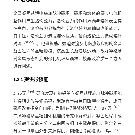
金属凝固过程中施加脉冲磁场，磁场和熔体的感应电流相
互作用产生洛伦兹力，洛伦兹力的作用方向与熔体表面存
在夹角，洛伦兹力分解为径向洛伦兹力和轴向洛伦兹力，
其中径向洛伦兹力造成熔体振荡，轴向洛伦兹力造成熔体
［
37
-
38
］
对流
。电磁振荡、强迫对流及电磁热效应影响金属
凝固过程的晶粒形核、枝晶生长及溶质运动，故脉冲磁场
对金属液态相变的强化机理从晶粒、枝晶及溶质三个方面
进行阐述。
1.2.1 提供形核能
［
39
］
Zhao等
研究发现在纯铝单向凝固过程施加脉冲磁场能
获得细小的等轴晶粒，根据吉布斯自由能理论得出，脉冲
［
40
］
磁场改变相变自由能，为形核提供额外驱动力。Bai等
在脉冲磁场晶粒细化机理的研究中解释到，凝固过程中成
核所需能量的三分之二由固液相自由能差提供，剩余的三
［
41
］
分之一能量由外部来源提供，例如过冷或磁能。Li等