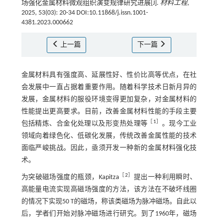
场强化金属材料微观组织演变规律研究进展[J].
材料工程
,
2025, 53(03): 20-34 DOI:10.11868/j.issn.1001-
4381.2023.000662
上一篇
下一篇
金属材料具有强度高、延展性好、性价比高等优点，在社
会发展中一直占据着重要作用。随着科学技术日新月异的
发展，金属材料的服役环境变得更加复杂，对金属材料的
性能提出更高要求。目前，改善金属材料性能的手段主要
［
1
］
包括精炼、合金化处理以及形变热处理等
。现今工业
领域向着绿色化、低碳化发展，传统改善金属性能的技术
面临严峻挑战。因此，亟须开发一种新的金属材料强化技
术。
［
2
］
为突破磁场强度的瓶颈，Kapitza
提出一种利用瞬时、
高能量电流实现高磁场强度的方法，该方法在不破坏线圈
的情况下实现50 T的磁场，称该类磁场为脉冲磁场。自此以
后，学者们开始对脉冲磁场进行研究。到了1960年，磁场