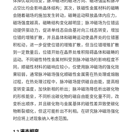
体择优取向改变，脉冲磁场的磁场方向、磁场强度和脉冲
占空比均会影响晶体结构；其次，铁磁性金属材料的磁畴
会随着磁场的施加发生转动，磁畴运动释放晶体内应力，
磁场强度越高，磁畴结构变化越明显；脉冲磁场为位错运
动提供驱动力，促进单线态自由基对向三线态转变，增加
位错的增殖扩散，并且晶体和磁畴运动使晶界处的位错塞
积松动，进一步促使位错的增殖扩散，但当位错增殖扩散
到一定数量后，位错开始在晶界处堆积阻碍晶体和磁畴的
运动。不同磁性特性金属材料受到脉冲磁场的影响程度不
同，顺磁性材料的磁响应较小，仅使用脉冲磁场的强化效
果较弱，通常脉冲磁场强化顺磁性金属需在热处理或熔融
过程，在热处理过程中，脉冲磁场提供磁自由能，提高相
变转变温度，加快新相的析出；脉冲磁场降低析出碳化物
的形核能垒，不同析出碳化物的磁自由能变化量不同，改
变析出顺序，并且碳化物与金属基体的磁性差异致使碳化
物断裂细化，但这可能析出不利相。在研究脉冲磁场强化
时应将上述现象纳入考虑范围。
1.2 液态相变