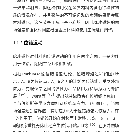
金属材料的内应力和缺陷，磁畴进行不可逆运动时性能改
善效果越明显，但这种作用仅在金属材料内含有铁磁性物
质的情况存在，并且磁畴的不可逆运动的宏观结果是金属
材料磁化，这在某些工况下是不利的，因此脉冲磁场的磁
场强度和强化时间应根据金属材料的使用工况进行调整。
1.1.3 位错运动
脉冲磁场对材料内位错运动的作用有两个方面，一是力作
用于位错，促使位错迁移和扩散。
根据Frank-Read源位错增殖理论，位错增殖过程如
图1
所
示，
A
，
B
为位错点，
A
，
B
之间的连线为位错线，受到外部
应力，克服位错之间的弹性力、晶格阻力和摩擦力向外扩
［
19
］
［
17
］
展
。Wang等
提出脉冲磁场会在位错线上施加一
个与伯格斯矢量
b
方向相同的剪切应力
τ
（如
图1
），当磁
τ
场强度达到临界值，剪切应力
τ
大于位错线张力恢复力，在
τ
τ
的作用下，位错线开始在滑移面上滑移，以
a，b，c，d，
τ
［
20
］
a
的顺序重复无休止地产生位错环路。Li等
在脉冲磁场