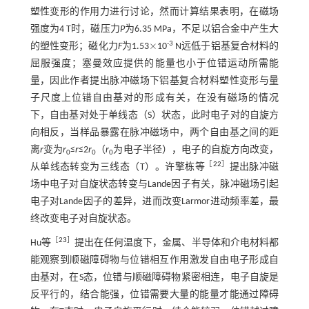
塑性变形的作用力进行讨论，然而计算结果表明，在磁场
强度为4 T时，磁压力
P
为6.35 MPa，不足以铝合金中产生大
×
-3
的塑性变形；磁化力
F
为1.53
10
N远低于铝基复合材料的
×
屈服强度；塞曼效应提供的能量也小于位错运动所需能
量，因此作者提出脉冲磁场下铝基复合材料塑性变形与量
子尺度上位错自由基对的形成有关，在没有磁场的情况
下，自由基对处于单线态（S）状态，此时电子对的自旋方
向相反，当样品暴露在脉冲磁场中，两个自由基之间的距
离
r
变为
r
≤
r
≤2
r
（
r
为电子半径），电子的自旋方向改变，
0
0
0
［
22
］
从单线态转变为三线态（T）。许擎栋等
提出脉冲磁
场中电子对自旋状态转变与Lande因子有关，脉冲磁场引起
电子对Lande因子的差异，进而改变Larmor进动频率差，最
终改变电子对自旋状态。
［
23
］
Hu等
提出在任何温度下，金属、半导体和介电材料都
能观察到顺磁障碍物与位错相互作用激发自由电子形成自
由基对，在S态，位错与顺磁障碍物紧密相连，电子自旋是
反平行的，结合能强，位错需要大量的能量才能通过障碍