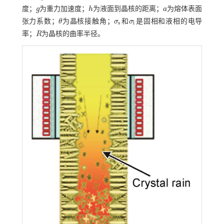
度；
g
为重力加速度；
h
为液面到晶核的距离；
a
为熔体表面
g
h
a
张力系数；
θ
为晶核接触角；
σ
和
σ
是固相和液相的电导
θ
σ
s
σ
l
s
l
率；
R
为晶核的曲率半径。
R