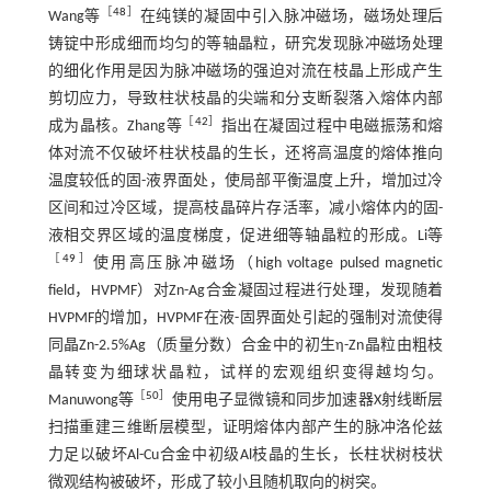
［
48
］
Wang等
在纯镁的凝固中引入脉冲磁场，磁场处理后
铸锭中形成细而均匀的等轴晶粒，研究发现脉冲磁场处理
的细化作用是因为脉冲磁场的强迫对流在枝晶上形成产生
剪切应力，导致柱状枝晶的尖端和分支断裂落入熔体内部
［
42
］
成为晶核。Zhang等
指出在凝固过程中电磁振荡和熔
体对流不仅破坏柱状枝晶的生长，还将高温度的熔体推向
温度较低的固-液界面处，使局部平衡温度上升，增加过冷
区间和过冷区域，提高枝晶碎片存活率，减小熔体内的固-
液相交界区域的温度梯度，促进细等轴晶粒的形成。Li等
［
49
］
使用高压脉冲磁场（high voltage pulsed magnetic
field，HVPMF）对Zn-Ag合金凝固过程进行处理，发现随着
HVPMF的增加，HVPMF在液-固界面处引起的强制对流使得
同晶Zn-2.5%Ag（质量分数）合金中的初生η-Zn晶粒由粗枝
晶转变为细球状晶粒，试样的宏观组织变得越均匀。
［
50
］
Manuwong等
使用电子显微镜和同步加速器X射线断层
扫描重建三维断层模型，证明熔体内部产生的脉冲洛伦兹
力足以破坏Al-Cu合金中初级Al枝晶的生长，长柱状树枝状
微观结构被破坏，形成了较小且随机取向的树突。