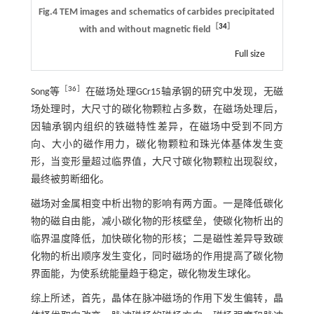
Fig.4 TEM images and schematics of carbides precipitated
［
34
］
with and without magnetic field
Full size
［
36
］
Song等
在磁场处理GCr15轴承钢的研究中发现，无磁
场处理时，大尺寸的碳化物颗粒占多数，在磁场处理后，
因轴承钢内组织的铁磁特性差异，在磁场中受到不同方
向、大小的磁作用力，碳化物颗粒和珠光体基体发生变
形，当变形量超过临界值，大尺寸碳化物颗粒出现裂纹，
最终被剪断细化。
磁场对金属相变中析出物的影响有两方面。一是降低碳化
物的磁自由能，减小碳化物的形核壁垒，使碳化物析出的
临界温度降低，加快碳化物的形核；二是磁性差异导致碳
化物的析出顺序发生变化，同时磁场的作用提高了碳化物
界面能，为使系统能量趋于稳定，碳化物发生球化。
综上所述，首先，晶体在脉冲磁场的作用下发生偏转，晶