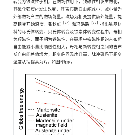
转变为铁磁性子相，在磁场作用下，铁磁性相发生磁化，
其磁化强度
M
发生改变，其吉布斯自由能减小，减小量为
外部磁场产生的磁场能量。磁场为相变提供额外能量，提
［
26
］
［
27
］
高相变开始温度，张秋红
和冯路路
指出铁基材
料的马氏体转变、贝氏体转变及铁素体转变过程中，母相
为顺磁性，而子相为铁磁性，在磁场中铁磁性相的吉布斯
自由能减小量比顺磁性相大，母相与新转变相之间的吉布
斯自由能差值增大，相变临界温度升高，脉冲磁场下相变
温度从
T
提高为
T
，如
图2
所示。
0
1