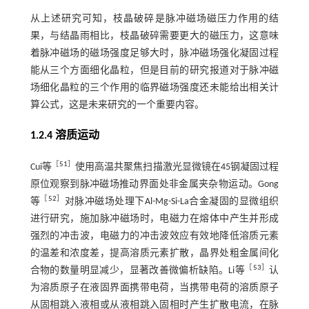
从上述研究可知，枝晶破碎是脉冲磁场磁压力作用的结
果，与结晶雨相比，枝晶破碎需要更大的磁压力，这意味
着脉冲磁场的磁场强度足够大时，脉冲磁场强化凝固过程
能从三个方面细化晶粒，但是目前的研究报道对于脉冲磁
场细化晶粒的三个作用的临界磁场强度还未能给出相关计
算公式，这是未来研究的一个重要内容。
1.2.4 溶质运动
［
51
］
Cui等
使用高温共聚焦扫描激光显微镜在45钢凝固过程
原位观察到脉冲磁场推动界面处非金属夹杂物运动。Gong
［
52
］
等
对脉冲磁场处理下Al-Mg-Si-La合金凝固的显微组织
进行研究，施加脉冲磁场时，电磁力在熔体中产生并形成
强烈的冲击波，电磁力的冲击波效应有效地降低溶质元素
的温差和浓度差，提高溶质元素扩散，晶界处粗金属间化
［
53
］
合物的数量明显减少，显著改善微偏析缺陷。Li等
认
为溶质原子在液固界面携带电荷，当携带电荷的溶质原子
从固相跳入液相或从液相跳入固相时产生扩散电流，在脉