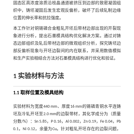
固态区高浓度溶质沿枝晶通道被挤压到边部的致密凝固组
织中，铸坯凝固后发生宏观反偏析，破坏了后续轧制边缘
位置的伸长率和抗拉强度。
本工作针对铜锡磷合金粗轧开坯后带材边部出现的开裂现
象进行分析，提出石墨模具结构优化解决方案。通过对铸
态边部组织及轧后带材边部的微观组织分析，探究铸坯边
部反偏析现象与开坯边裂间的内在联系，并采用数值模拟
和生产实验相结合方法对石墨模具结构进行优化和验证。
1 实验材料与方法
1.1 取样位置及模具结构
实验材料为宽度440 mm、厚度16 mm的锡磷青铜水平连铸
坯及冷轧开坯至2.0 mm的边裂带材，其化学成分为（质量
分数/%）：Sn 5.85，P 0.16，Al 0.002，Zn 0.19，Fe 0.04，Pb
0.1，Ni 0.12，余量为Cu。针对粗轧开坯存在的边裂问题，