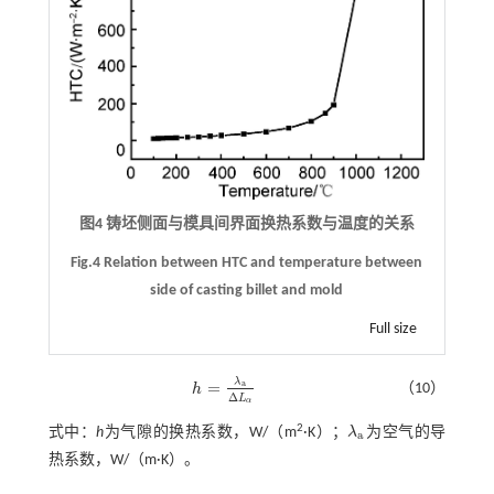
图4 铸坯侧面与模具间界面换热系数与温度的关系
Fig.4 Relation between HTC and temperature between
side of casting billet and mold
Full size
λ
=
a
（10）
h
h
=
λ
a
∆
L
α
Δ
L
α
2
式中：
h
为气隙的换热系数，W/（m
·K）；
λ
为空气的导
λ
a
a
热系数，W/（m·K）。