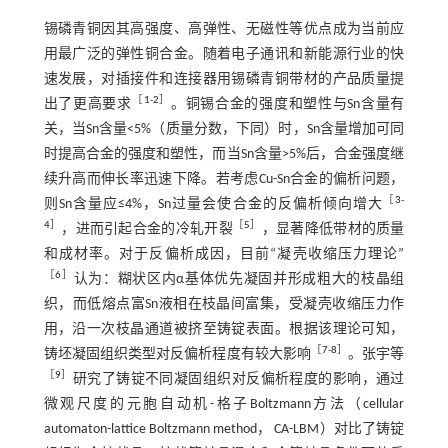
锡磷青铜因其高强度、高弹性、无磁性等优点成为当前应
用最广泛的弹性铜合金。随着电子通讯和新能源行业的快
速发展，对插接件和连接器用锡磷青铜带材的产品质量提
［
1
-
2
］
出了更高要求
。铜锡合金的强度和塑性与Sn含量有
关，当Sn含量<5%（质量分数，下同）时，Sn含量增加可同
时提高合金的强度和塑性，而当Sn含量>5%后，合金强度继
续升高而伸长率迅速下降。若考虑Cu-Sn合金的偏析问题，
［
3
-
则Sn含量应≤4%，Sn过量会使合金的反偏析倾向增大
4
］
［
5
］
，进而引起合金的冷轧开裂
，显著降低带材的质量
和成材率。对于反偏析成因，目前“凝壳收缩压力理论”
［
6
］
认为：糊状区内α基体优先凝固并形成粗大的枝晶组
织，而低熔点富Sn液相在枝晶间富集，受凝壳收缩压力作
用，沿一次枝晶通道被挤至铸锭表面。根据该理论可知，
［
7
-
8
］
铸坯凝固组织类型对反偏析程度有较大影响
。张宇等
［
9
］
研究了铸锭不同凝固组织对反偏析程度的影响，通过
微观尺度的元胞自动机-格子Boltzmann方法（cellular
automaton-lattice Boltzmann method， CA-LBM）对比了铸锭