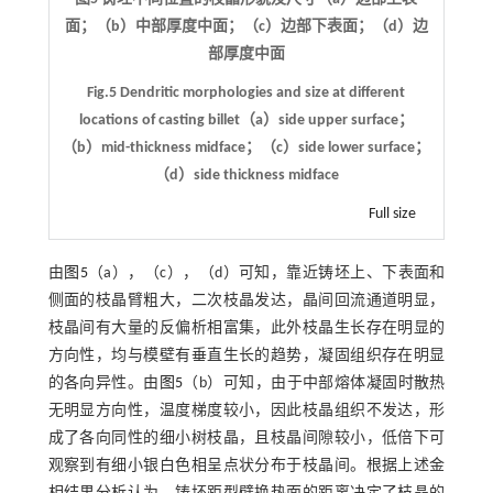
面；（b）中部厚度中面；（c）边部下表面；（d）边
部厚度中面
Fig.5 Dendritic morphologies and size at different
locations of casting billet（a）side upper surface；
（b）mid-thickness midface；（c）side lower surface；
（d）side thickness midface
Full size
由
图5
（a），（c），（d）可知，靠近铸坯上、下表面和
侧面的枝晶臂粗大，二次枝晶发达，晶间回流通道明显，
枝晶间有大量的反偏析相富集，此外枝晶生长存在明显的
方向性，均与模壁有垂直生长的趋势，凝固组织存在明显
的各向异性。由
图5
（b）可知，由于中部熔体凝固时散热
无明显方向性，温度梯度较小，因此枝晶组织不发达，形
成了各向同性的细小树枝晶，且枝晶间隙较小，低倍下可
观察到有细小银白色相呈点状分布于枝晶间。根据上述金