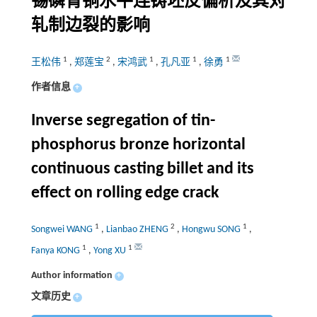
锡磷青铜水平连铸坯反偏析及其对
轧制边裂的影响
1
2
1
1
1
王松伟
,
郑莲宝
,
宋鸿武
,
孔凡亚
,
徐勇
作者信息
+
Inverse segregation of tin-
phosphorus bronze horizontal
continuous casting billet and its
effect on rolling edge crack
1
2
1
Songwei WANG
,
Lianbao ZHENG
,
Hongwu SONG
,
1
1
Fanya KONG
,
Yong XU
Author information
+
文章历史
+