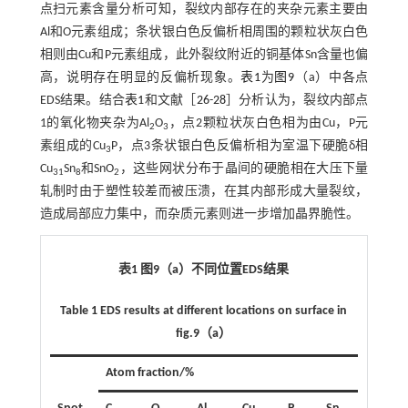
点扫元素含量分析可知，裂纹内部存在的夹杂元素主要由
Al和O元素组成；条状银白色反偏析相周围的颗粒状灰白色
相则由Cu和P元素组成，此外裂纹附近的铜基体Sn含量也偏
高，说明存在明显的反偏析现象。
表1
为
图9
（a）中各点
EDS结果。结合
表1
和文献［
26
-
28
］分析认为，裂纹内部点
1的氧化物夹杂为Al
O
，点2颗粒状灰白色相为由Cu，P元
2
3
素组成的Cu
P，点3条状银白色反偏析相为室温下硬脆δ相
3
Cu
Sn
和SnO
，这些网状分布于晶间的硬脆相在大压下量
31
8
2
轧制时由于塑性较差而被压溃，在其内部形成大量裂纹，
造成局部应力集中，而杂质元素则进一步增加晶界脆性。
表1 图9（a）不同位置EDS结果
Table 1 EDS results at different locations on surface in
fig.9（a）
Atom fraction/%