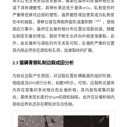
退火后无法完全固溶至基体，偏聚在晶界的反偏析相在室
温下具有硬脆性，其伸长率远低于基体α-Cu，轧制变形时
严重降低铸坯边部的塑性，晶界脆性增加使其成为轧制变
［
25
］
形中的弱面，滑移位错在两相界面形成塞积群
，使局
部应力集中，最终在反偏析相分布位置出现裂纹源，随着
轧制变形量的增加，裂纹不断生长并向中部逐渐撕裂。此
外，由反偏析与疏松的共生关系可知，反偏析严重的位置
其内部必然存在疏松和孔洞，加速裂纹的扩展。
2.3 锡磷青铜轧制边裂成因分析
为验证边裂产生原因，对边裂位置处横截面的组织形貌、
相组成及EDS进行分析，如
图9
所示。可知，边裂附近基体
内存在密集的条状银白色反偏析相，其内部有密集的裂
纹，基体发现长度约50 μm的疏松缺陷，此外在反偏析相内
部和边界处还存在颗粒状灰白色相。