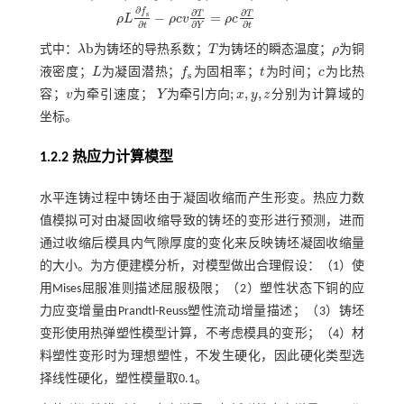
∂
∂
x
λ
b
∂
T
∂
x
+
∂
∂
y
λ
b
∂
T
∂
y
+
∂
∂
z
λ
b
∂
T
∂
z
+
ρ
L
∂
f
s
∂
t
-
ρ
c
v
∂
T
∂
Y
=
ρ
c
∂
T
∂
t
∂
f
∂
∂
T
T
−
=
s
ρ
L
ρ
c
v
ρ
c
∂
∂
∂
t
Y
t
b
式中：
λ
为铸坯的导热系数；
T
为铸坯的瞬态温度；
ρ
为铜
λ
b
T
ρ
液密度；
L
为凝固潜热；
f
为固相率；
t
为时间；
c
为比热
L
f
s
t
c
s
;
,
,
为
牵
引
方
向
容；
v
为牵引速度；
Y
x
y
z
分别为计算域的
v
Y
为牵
引方
向
;
x
,
y
,
z
坐标。
1.2.2 热应力计算模型
水平连铸过程中铸坯由于凝固收缩而产生形变。热应力数
值模拟可对由凝固收缩导致的铸坯的变形进行预测，进而
通过收缩后模具内气隙厚度的变化来反映铸坯凝固收缩量
的大小。为方便建模分析，对模型做出合理假设：（1）使
用Mises屈服准则描述屈服极限；（2）塑性状态下铜的应
力应变增量由Prandtl-Reuss塑性流动增量描述；（3）铸坯
变形使用热弹塑性模型计算，不考虑模具的变形；（4）材
料塑性变形时为理想塑性，不发生硬化，因此硬化类型选
择线性硬化，塑性模量取0.1。