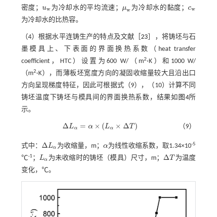
密度；
u
为冷却水的平均流速；
μ
为冷却水的黏度；
c
u
w
μ
w
c
w
w
w
w
为冷却水的比热容。
（4）根据水平连铸生产的特点及文献［
23
］，将铸坯与石
墨模具上、下表面的界面换热系数（heat transfer
2
coefficient，HTC）设置为600 W/（m
·K）和1000 W/
2
（m
·K），而薄板坯宽度方向的凝固收缩量较大且沿出口
方向呈现梯度特征，因此可根据式（
9
），（
10
）计算不同
铸坯温度下铸坯与模具间的界面换热系数，结果如
图4
所
示。
Δ
=
×
(
×
Δ
)
L
α
L
T
（9）
∆
L
α
=
α
×
L
α
×
∆
T
α
α
Δ
-5
式中：
L
为收缩量，m；
α
为线性收缩系数，取1.34×10
∆
L
α
α
α
Δ
-1
℃
；
L
为未收缩时的铸坯（模具）尺寸，m；
T
为温度
L
α
∆
T
α
变化，℃。