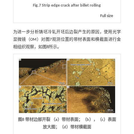
Fig.7 Strip edge crack after billet rolling
Full size
为进一步分析铸坯冷轧开坯后边裂产生的原因，使用光学
显微镜（OM）对
图7
观测位置的带材表面和横截面进行金
相组织观察，如
图8
所示。
图8 带材边部开裂 （a）带材表面；（b），（c）表面
放大图；（d）带材横截面