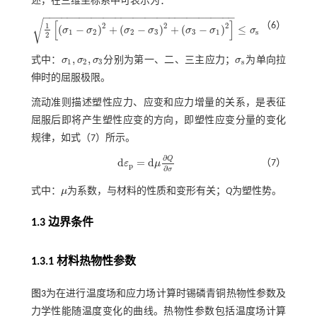
述，在三维坐标系中可表示为：
−
−
−
−
−
−
−
−
−
−
−
−
−
−
−
−
−
−
−
−
−
−
−
−
−
−
−
−
−
−
−
−
√
[
]
（6）
2
2
2
1
(
−
)
+
(
−
)
+
(
−
)
≤
σ
σ
σ
σ
σ
σ
σ
1
2
σ
1
-
σ
2
2
+
σ
2
-
σ
3
2
+
σ
3
-
σ
1
2
≤
σ
s
1
2
2
3
3
1
s
2
,
,
式中：
σ
σ
σ
分别为第一、二、三主应力；
σ
为单向拉
σ
1
,
σ
2
,
σ
3
σ
s
1
2
3
s
伸时的屈服极限。
流动准则描述塑性应力、应变和应力增量的关系，是表征
屈服后即将产生塑性应变的方向，即塑性应变分量的变化
规律，如
式（7）
所示。
∂
Q
d
=
d
（7）
ε
μ
d
ε
p
=
d
μ
∂
Q
∂
σ
p
∂
σ
式中：
μ
为系数，与材料的性质和变形有关；
Q
为塑性势。
μ
1.3 边界条件
1.3.1 材料热物性参数
图3
为在进行温度场和应力场计算时锡磷青铜热物性参数及
力学性能随温度变化的曲线。热物性参数包括温度场计算