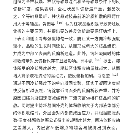
组织为全柱状晶、柱状等轴晶混合和全等轴晶条件下的反
偏析程度，结果表明，全柱状晶时偏析最严重，混晶次
之，全等轴晶最轻，柱状晶对枝晶前沿溶质扩散的阻碍作
［
10
］
用大于等轴晶。胥锴等
认为柱状晶组织是导致铸坯反
偏析的主要原因，并提出要改善反偏析需要保证铸坯上、
下表面和侧面冷却强度均匀一致，防止某一方向冷却强度
较小，晶粒的生长时间延长，从而形成粗大的枝晶组织，
并成为中部至表面的反偏析通道。此外，铸坯凝固时的体
［
11
］
积收缩量对反偏析也存在显著影响。郭中凯
提出，熔
体所受的冷却强度越大，糊状区体积收缩量就越大，从而
［
12
］
增大剩余液相流动的驱动力，使反偏析加剧。肖恩奎
通过不同冷却强度下的单向凝固实验，证实了凝固速度越
快反偏析越强烈，铸锭靠近冷面处的反偏析较严重，并将
原因归结为凝固速度减缓有利于液态富Sn相在枝晶间的扩
散。同时提出铸坯凝固外壳的体积收缩大于内部液体部分
的体积收缩时，外层会对内部造成压应力，并根据膨胀系
数-温度-体积收缩率公式得出冷却强度越大，固液体积收缩
之差越大，内层富Sn低熔点物越容易被挤出到表面。