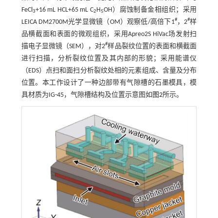
FeCl
+16 mL HCL+65 mL C
H
OH）腐蚀制备金相组织；采用
3
2
5
#
#
LEICA DM2700M光学显微镜（OM）观察低/高倍下1
，2
样
品横截面和表面的微观组织，采用Apreo2S HiVac场发射扫
#
描电子显微镜（SEM），对2
样品裂纹位置的表面和横截面
进行扫描，分析裂纹位置及其内部的形貌；采用能谱仪
（EDS）点扫和面扫分析裂纹处相的元素组成、含量及分布
位置。本工作设计了一种边部带有气隙槽的石墨模具，模
具材质为IG-45，气隙槽结构及位置示意图如
图2
所示。