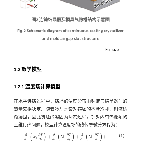
图2 连铸结晶器及模具气隙槽结构示意图
Fig.2 Schematic diagram of continuous casting crystallizer
and mold air gap slot structure
Full size
1.2 数学模型
1.2.1 温度场计算模型
在水平连铸过程中，铸坯的温度分布由铜液与结晶器间的
热量交换决定。随着冷却水套对铸坯的不断冷却，铜液逐
渐凝固，因此铸坯的凝固为瞬态过程。针对内有热源项的
三维传热问题，模型计算温度场的热传导微分方程为：
(
)
(
)
(
)
∂
∂
∂
∂
∂
∂
T
T
T
+
b
+
b
+
（1）
λ
λ
λ
b
∂
∂
∂
∂
∂
∂
x
x
y
y
z
z