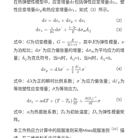
d
d
在热弹塑性模型中，应变增量
ε
包括弹性应变增量
ε
、塑
d
ε
d
ε
e
e
d
d
性应变增量
ε
和热应变增量
ε
，如
式（2）
所示。
d
ε
p
d
ε
t
p
t
d
=
d
+
d
+
d
ε
ε
ε
ε
（2）
d
ε
=
d
ε
e
+
d
ε
p
+
d
ε
t
e
p
t
1
−
2
1
ν
d
=
d
+
d
'
ε
σ
σ
δ
（3）
d
ε
e
=
1
2
G
d
σ
'
+
1
-
2
ν
E
d
σ
m
δ
i
j
e
m
i
j
2
E
G
E
=
式中：
G
为切变模量，
G
，其中
E
为弹性模量，
ν
G
G
=
E
2
(
1
+
ν
)
E
ν
2
(
1
+
)
ν
d
d
'
为泊松比；
σ
为应力偏张量的增量；
σ
为平均应力的增
d
σ
'
d
σ
m
m
量；
δ
为克氏符号，当
i
=
j
时，
δ
=1，当
i
≠
j
时，
δ
=0。
δ
i
j
δ
i
j
δ
i
j
i
j
i
j
i
j
¯
d
ε
3
p
d
=
d
=
（4）
'
'
ε
λ
σ
σ
d
ε
p
=
d
λ
σ
'
=
3
2
d
ε
¯
p
σ
¯
σ
'
p
¯
2
σ
¯
d
d
'
式中：
λ
为正的瞬时比例系数；
σ
为应力偏张量；
ε
为
d
λ
σ
'
d
ε
¯
p
p
¯
等效塑性应变增量；
σ
为等效应力。
σ
¯
−
1
∂
(
)
D
∂
（5）
α
e
d
=
d
+
(
−
)
+
ε
α
T
T
T
σ
d
ε
t
=
α
d
T
+
T
-
T
0
∂
α
∂
T
+
∂
(
D
e
)
-
1
∂
T
σ
t
0
∂
∂
T
T
式中：
α
为热膨胀系数；
T
为初始温度；
D
为弹性模量矩
α
T
0
D
e
0
e
阵。
［
21
］
本工作热应力计算中的屈服准则采用Mises屈服准则
描