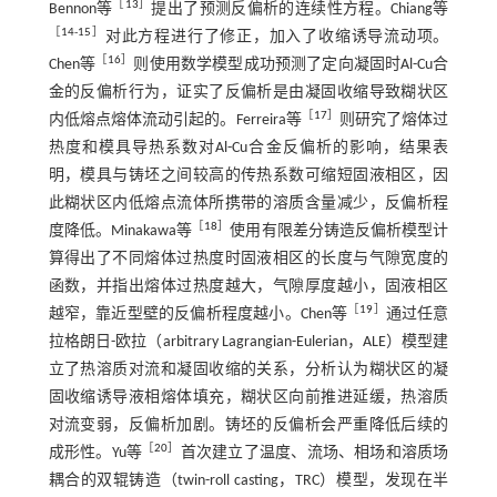
［
13
］
Bennon等
提出了预测反偏析的连续性方程。Chiang等
［
14
-
15
］
对此方程进行了修正，加入了收缩诱导流动项。
［
16
］
Chen等
则使用数学模型成功预测了定向凝固时Al-Cu合
金的反偏析行为，证实了反偏析是由凝固收缩导致糊状区
［
17
］
内低熔点熔体流动引起的。Ferreira等
则研究了熔体过
热度和模具导热系数对Al-Cu合金反偏析的影响，结果表
明，模具与铸坯之间较高的传热系数可缩短固液相区，因
此糊状区内低熔点流体所携带的溶质含量减少，反偏析程
［
18
］
度降低。Minakawa等
使用有限差分铸造反偏析模型计
算得出了不同熔体过热度时固液相区的长度与气隙宽度的
函数，并指出熔体过热度越大，气隙厚度越小，固液相区
［
19
］
越窄，靠近型壁的反偏析程度越小。Chen等
通过任意
拉格朗日-欧拉（arbitrary Lagrangian-Eulerian，ALE）模型建
立了热溶质对流和凝固收缩的关系，分析认为糊状区的凝
固收缩诱导液相熔体填充，糊状区向前推进延缓，热溶质
对流变弱，反偏析加剧。铸坯的反偏析会严重降低后续的
［
20
］
成形性。Yu等
首次建立了温度、流场、相场和溶质场
耦合的双辊铸造（twin-roll casting，TRC）模型，发现在半