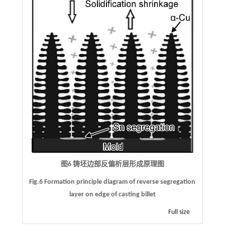
图6 铸坯边部反偏析层形成原理图
Fig.6 Formation principle diagram of reverse segregation
layer on edge of casting billet
Full size