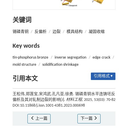
关键词
锡磷青铜
/
反偏析
/
边裂
/
模具结构
/
凝固收缩
Key words
tin-phosphorus bronze
/
inverse segregation
/
edge crack
/
mold structure
/
solidification shrinkage
引用格式 ▾
引用本文
王松伟,郑莲宝,宋鸿武,孔凡亚,徐勇. 锡磷青铜水平连铸坯反
偏析及其对轧制边裂的影响[J].
材料工程
, 2025, 53(03): 70-82
DOI:10.11868/j.issn.1001-4381.2023.000698
上一篇
下一篇