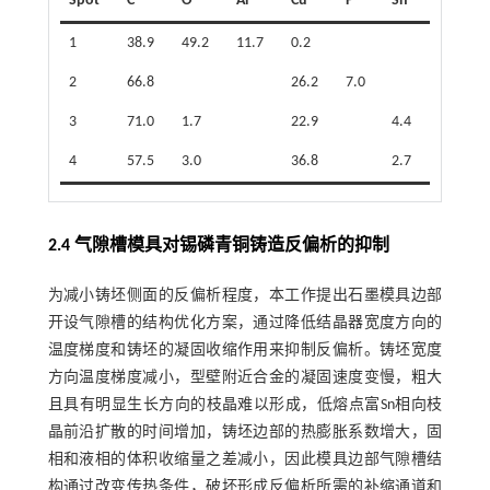
Spot
C
O
Al
Cu
P
Sn
1
38.9
49.2
11.7
0.2
2
66.8
26.2
7.0
3
71.0
1.7
22.9
4.4
4
57.5
3.0
36.8
2.7
2.4 气隙槽模具对锡磷青铜铸造反偏析的抑制
为减小铸坯侧面的反偏析程度，本工作提出石墨模具边部
开设气隙槽的结构优化方案，通过降低结晶器宽度方向的
温度梯度和铸坯的凝固收缩作用来抑制反偏析。铸坯宽度
方向温度梯度减小，型壁附近合金的凝固速度变慢，粗大
且具有明显生长方向的枝晶难以形成，低熔点富Sn相向枝
晶前沿扩散的时间增加，铸坯边部的热膨胀系数增大，固
相和液相的体积收缩量之差减小，因此模具边部气隙槽结
构通过改变传热条件，破坏形成反偏析所需的补缩通道和