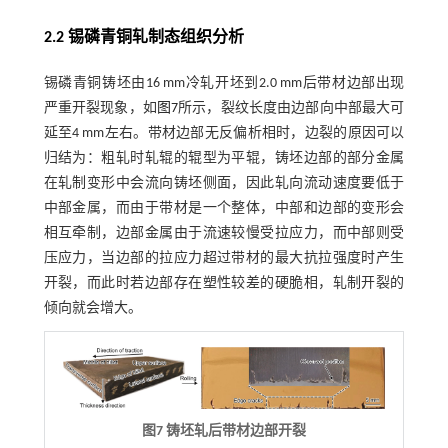
2.2 锡磷青铜轧制态组织分析
锡磷青铜铸坯由16 mm冷轧开坯到2.0 mm后带材边部出现
严重开裂现象，如
图7
所示，裂纹长度由边部向中部最大可
延至4 mm左右。带材边部无反偏析相时，边裂的原因可以
归结为：粗轧时轧辊的辊型为平辊，铸坯边部的部分金属
在轧制变形中会流向铸坯侧面，因此轧向流动速度要低于
中部金属，而由于带材是一个整体，中部和边部的变形会
相互牵制，边部金属由于流速较慢受拉应力，而中部则受
压应力，当边部的拉应力超过带材的最大抗拉强度时产生
开裂，而此时若边部存在塑性较差的硬脆相，轧制开裂的
倾向就会增大。
图7 铸坯轧后带材边部开裂