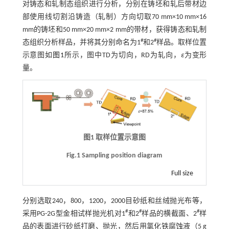
对铸态和轧制态组织进行分析，分别在铸坯和轧后带材边
部使用线切割沿铸造（轧制）方向切取70 mm×10 mm×16
mm的铸坯和50 mm×20 mm×2 mm的带材，获得铸态和轧制
#
#
态组织分析样品，并将其分别命名为1
和2
样品。取样位置
示意图如
图1
所示，图中TD为切向，RD为轧向，
ε
为变形
量。
图1 取样位置示意图
Fig.1 Sampling position diagram
Full size
分别选取240，800，1200，2000目砂纸和丝绒抛光布等，
#
#
#
采用PG-2G型金相试样抛光机对1
和2
样品的横截面、2
样
品的表面进行砂纸打磨、抛光，然后用氯化铁腐蚀液（5 g