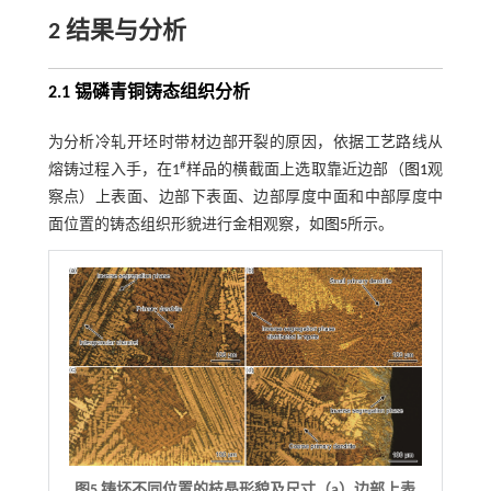
2 结果与分析
2.1 锡磷青铜铸态组织分析
为分析冷轧开坯时带材边部开裂的原因，依据工艺路线从
#
熔铸过程入手，在1
样品的横截面上选取靠近边部（
图1
观
察点）上表面、边部下表面、边部厚度中面和中部厚度中
面位置的铸态组织形貌进行金相观察，如
图5
所示。
图5 铸坯不同位置的枝晶形貌及尺寸（a）边部上表