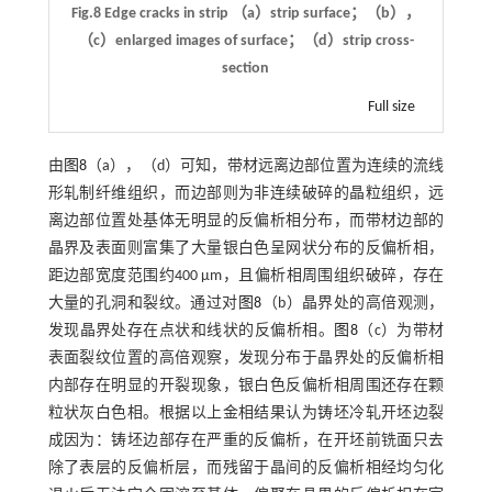
Fig.8 Edge cracks in strip （a）strip surface；（b），
（c）enlarged images of surface；（d）strip cross-
section
Full size
由
图8
（a），（d）可知，带材远离边部位置为连续的流线
形轧制纤维组织，而边部则为非连续破碎的晶粒组织，远
离边部位置处基体无明显的反偏析相分布，而带材边部的
晶界及表面则富集了大量银白色呈网状分布的反偏析相，
距边部宽度范围约400 μm，且偏析相周围组织破碎，存在
大量的孔洞和裂纹。通过对
图8
（b）晶界处的高倍观测，
发现晶界处存在点状和线状的反偏析相。
图8
（c）为带材
表面裂纹位置的高倍观察，发现分布于晶界处的反偏析相
内部存在明显的开裂现象，银白色反偏析相周围还存在颗
粒状灰白色相。根据以上金相结果认为铸坯冷轧开坯边裂
成因为：铸坯边部存在严重的反偏析，在开坯前铣面只去
除了表层的反偏析层，而残留于晶间的反偏析相经均匀化