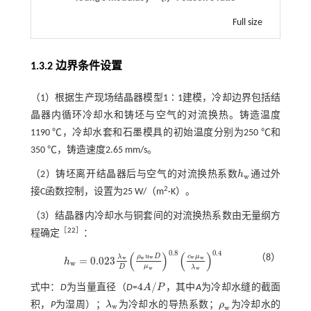
Full size
1.3.2 边界条件设置
（1）根据生产现场结晶器模型1∶1建模，冷却边界包括结
晶器内循环冷却水和铸坯与空气的对流换热。铸造温度
1190 ℃，冷却水套和石墨模具的初始温度分别为250 ℃和
350 ℃，铸造速度2.65 mm/s。
（2）铸坯离开结晶器后与空气的对流换热系数
h
通过外
h
w
w
2
接C函数控制，设置为25 W/（m
·K）。
（3）结晶器内冷却水与铜套间的对流换热系数由无量纲方
［
22
］
程确定
：
0.8
0.4
(
)
(
)
ρ
u
D
c
μ
（8）
λ
w
w
=
0.023
w
w
w
h
h
w
=
0.023
λ
w
D
ρ
w
u
w
D
μ
w
0.8
c
w
μ
w
λ
w
0.4
w
μ
D
λ
w
w
4
/
式中：
D
为当量直径（
D
=
A
P
，其中
A
为冷却水缝的截面
4
A
/
P
积，
P
为湿周）；
λ
为冷却水的导热系数；
ρ
为冷却水的
λ
w
ρ
w
w
w