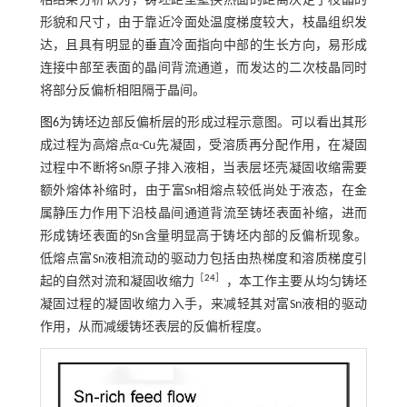
相结果分析认为，铸坯距型壁换热面的距离决定了枝晶的
形貌和尺寸，由于靠近冷面处温度梯度较大，枝晶组织发
达，且具有明显的垂直冷面指向中部的生长方向，易形成
连接中部至表面的晶间背流通道，而发达的二次枝晶同时
将部分反偏析相阻隔于晶间。
图6
为铸坯边部反偏析层的形成过程示意图。可以看出其形
成过程为高熔点α-Cu先凝固，受溶质再分配作用，在凝固
过程中不断将Sn原子排入液相，当表层坯壳凝固收缩需要
额外熔体补缩时，由于富Sn相熔点较低尚处于液态，在金
属静压力作用下沿枝晶间通道背流至铸坯表面补缩，进而
形成铸坯表面的Sn含量明显高于铸坯内部的反偏析现象。
低熔点富Sn液相流动的驱动力包括由热梯度和溶质梯度引
［
24
］
起的自然对流和凝固收缩力
，本工作主要从均匀铸坯
凝固过程的凝固收缩力入手，来减轻其对富Sn液相的驱动
作用，从而减缓铸坯表层的反偏析程度。