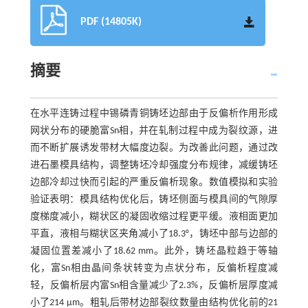
PDF (14805K)
摘要
在水平连铸过程中锡磷青铜铸坯边部由于反偏析作用形成
网状分布的硬脆富Sn相，并在轧制过程中成为裂纹源，进
而不断扩展诱发带材大幅度边裂。为改善此问题，通过改
进石墨模具结构，调整铸坯冷却强度分布规律，减缓铸坯
边部冷却过快而引起的严重反偏析现象。数值模拟和实验
验证表明：模具结构优化后，铸坯侧面与模具间的气隙厚
度梯度减小，糊状区的凝固收缩过程更平缓。液相面更加
平直，液相与糊状区夹角减小了18.3°，铸坯中部与边部的
凝固位置差减小了18.62 mm。此外，铸坯晶粒趋于等轴
化，富Sn相由晶间条状转变为点状分布，反偏析程度减
轻，反偏析层内富Sn相含量减少了2.3%，反偏析层厚度减
小了214 μm。粗轧后带材边部裂纹数量由结构优化前的21