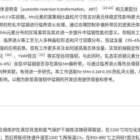
［
22
-
24
］
stenite reversion transformation， ART）
和元素配分
Si-0.3Mo-0.5 V实验钢，Mn元素的富集相比晶粒尺寸而言对奥氏体稳定性影响更
带的热轧中锰钢进行临界退火处理，通过合理控制非偏析带区的逆奥氏体
渐认识到Mn元素分布的区域差异及其对进一步提升中锰钢性能的意义，但相关
轧、临界退火等工艺引入多种晶粒形态和尺寸双模分布，低锰含量（3%~6
强的应用前景。现有工作更多关注如何提高奥氏体含量、实现机械稳定性
［
30
］
［
31
］
化
、TWIP效应
等实现协同强韧，与此同时，轧态实验钢元素分
~6%）含铝中锰钢是否存在类似Mn偏析带，与通过临界退火等热处理
种关联，有待进一步研究。本工作选取Fe-5Mn-3.2Al-0.35C热轧淬火钢，
影响，以期为新型高强韧中锰钢的开发应用提供借鉴和参考。
真空中频感应熔炼炉在真空背底和氩气保护下熔炼浇铸获得钢锭，在1250 ℃均匀化
而后将板坯快速升温至1200 ℃再保温2 h，在850~880 ℃之间经7道次