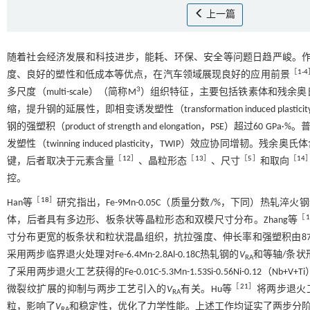
上一篇
随着社会经济发展和科技进步，能耗、环保、安全等问题日趋严峻。作为第三代先
［
1
-
4
度、良好的塑性和低成本等优点，在汽车领域展现良好的应用前景
3
多尺度（multi-scale）（简称M
）组织特征，主要包括铁素体和残余奥氏
缩，提升钢的延展性，即相变诱发塑性（transformation induced pl
钢的强塑积（product of strength and elongation，PSE
发塑性（twinning induced plasticity，TWIP）效应协同增韧。残余奥氏体含量（volu
［
12
］
［
13
］
［
5
］
［
14
键，后者取决于元素含量
、晶粒形态
、尺寸
和取向
控。
［
18
］
Han等
研究指出，Fe-9Mn-0.05C（质量分数/%，下同）热轧淬火钢经过
［
1
体，后者具有多边形、板条状等晶粒形态和双模尺寸分布。Zhang等
寸分布更宽的板条状和粒状混晶组织，抗拉强度、伸长率和强塑积由872 MPa、31.4
采用两步临界退火处理对Fe-6.4Mn-2.8Al-0.18C热轧钢的
V
和等轴/条状形
RA
了采用两步退火工艺获得的Fe-0.01C-5.3Mn-1.53Si-0.56Ni-
［
21
］
微裂纹扩展的抑制与两步工艺引入的
V
有关。Hu等
将两步退火
RA
粒，影响了
V
和稳定性，优化了力学性能。上述工作均证实了两步分
RA