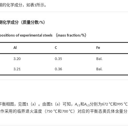
验钢的化学成分，如
表1
所示。
测化学成分（质量分数/%）
ositions of experimental steels （mass fraction/%）
Al
C
Fe
3.20
0.35
Bal.
3.21
0.36
Bal.
学平衡相图，见
图1
（a）。由
图1
（a）可知，
A
和
A
分别为672 ℃和995 
c1
c3
℃。本工作采用的临界退火温度（750 ℃和700 ℃）对应的平衡态奥氏体含量