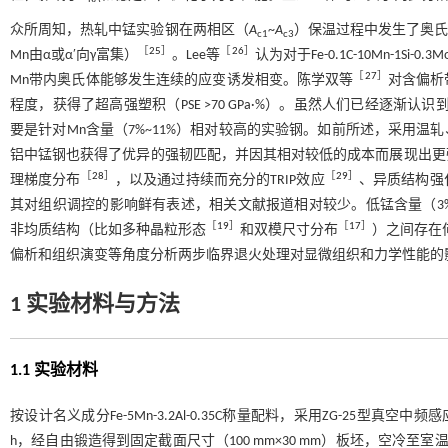
众所周知，热轧中锰实验钢在两相区（
A
~
A
）保温过程中发生了奥氏体逆转变（au
c1
c3
［
25
］
［
26
］
Mn由α或α′向γ富集）
。Lee等
认为对于Fe-0.1C-10Mn-1
［
27
］
Mn带内奥氏体能够发生连续的应变诱发相变。陈学双等
对含偏析
程度，获得了超高强塑积（PSE >70 GPa·%）。虽然人们已经逐
要是针对Mn含量（7%~11%）相对较高的实验钢。如前所述，采用温
铝中锰钢也获得了优异的强韧匹配，并因其相对较低的成本而展现出更
［
28
］
［
29
］
理梯度分布
，以及通过持续而充分的TRIP效应
、异质结构强
其对组织调控的影响鲜有表述，相关文献报道相对较少。低锰含量（3%
［
19
］
［
17
］
非均质结构（比如多种晶粒形态
和双模尺寸分布
）之间存在何
偏析和组织演变等角度分析两步临界退火处理对显微组织和力学性能的
1 实验材料与方法
1.1 实验材料
按设计名义成分Fe-5Mn-3.2Al-0.35C称量配料，采用ZG-25型
h，经自由锻造得到固定截面尺寸（100 mm×30 mm）板坯，空冷至室温；