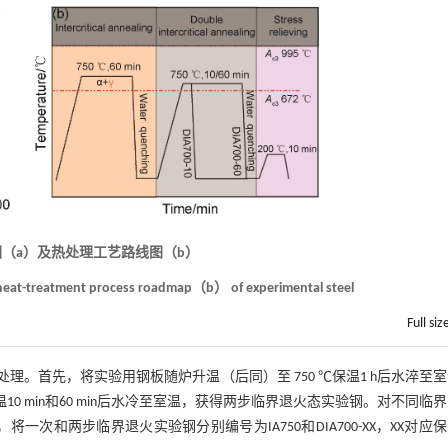
图（a）及热处理工艺路线图（b）
eat-treatment process roadmap（b） of experimental steel
Full siz
火处理。首先，将实验用钢板随炉升温（后同）至 750 ℃保温1 h后水淬至
0 min和60 min后水冷至室温，获得两步临界退火态实验钢。对不同临
将一次和两步临界退火实验钢分别编号为IA750和DIA700-XX，XX对应