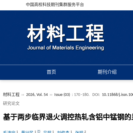
中国高校科技期刊集群服务平台
首页
期刊介绍
材料工程
››
2026, Vol. 54
››
Issue (03)
: 170 -180.
DOI:
10.11868/j.issn.1
研究论文
基于两步临界退火调控热轧含铝中锰钢的
1
1
1
1
2