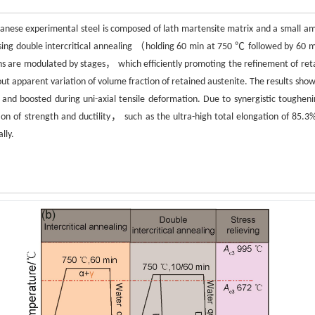
anese experimental steel is composed of lath martensite matrix and a small a
sing double intercritical annealing （holding 60 min at 750 ℃ followed by 60 m
 are modulated by stages， which efficiently promoting the refinement of ret
out apparent variation of volume fraction of retained austenite. The results show
and boosted during uni-axial tensile deformation. Due to synergistic tougheni
on of strength and ductility， such as the ultra-high total elongation of 85.3
lly.