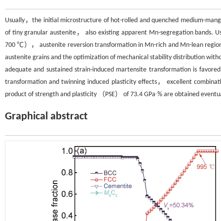
Usually，the initial microstructure of hot-rolled and quenched medium-mang
of tiny granular austenite， also existing apparent Mn-segregation bands. U
700 ℃）， austenite reversion transformation in Mn-rich and Mn-lean regions
austenite grains and the optimization of mechanical stability distribution with
adequate and sustained strain-induced martensite transformation is favored 
transformation and twinning induced plasticity effects， excellent combinati
product of strength and plasticity （PSE） of 73.4 GPa∙% are obtained eventua
Graphical abstract