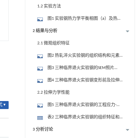
分数/%）
1.2 实验方法
图1 实验钢热力学平衡相图（a）及热处
理工艺路线图（b）
2 结果与分析
2.1 微观组织特征
图2 热轧淬火实验钢的组织结构和元素
分布（a）SEM显微照片；（b）EBSD相
图3 三种临界退火实验钢的SEM照片
图；（c）晶粒取向分布图；（d）XRD图
（1）、EBSD相图（2）和相应的晶粒取向
图4 三种临界退火实验钢变形前及拉伸
谱；（e）Mn元素分布图；（f）Al元素分
分布图（3）
断口处XRD结果（a）XRD图谱；（b）残余
布图
2.2 拉伸力学性能
奥氏体含量及转变率
图5 三种临界退火实验钢的工程应力-应
 ▾
变曲线（a）和加工硬化曲线（b）~（d）
表2 三种临界退火实验钢的组织特征和
拉伸力学性能参数
3 分析讨论