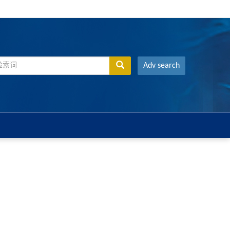
Adv search