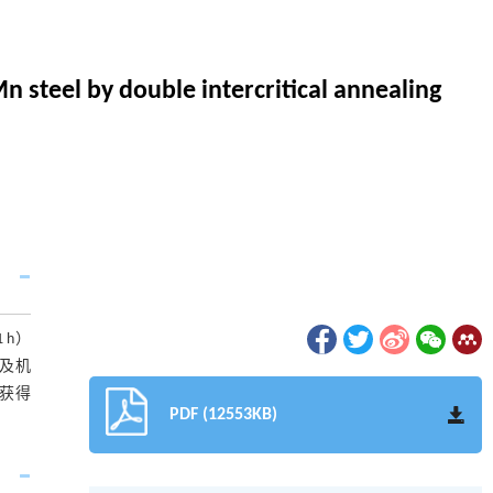
 steel by double intercritical annealing
 h）
及机
获得
PDF (12553KB)