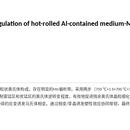
ulation of hot-rolled Al-contained medium-Mn
体构成，存在明显的Mn偏析带。采用两步（750 ℃×1 h+700 ℃×1
制富锰区和贫锰区的奥氏体逆转变程度，有效地促进残余奥氏体晶粒细化
续的应变诱发马氏体相变。通过相变/孪晶诱发塑性效应协同增韧，最终