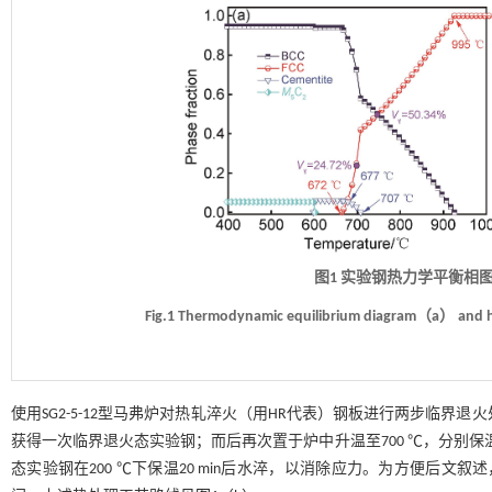
图1 实验钢热力学平衡相
Fig.1 Thermodynamic equilibrium diagram（a） and h
使用SG2-5-12型马弗炉对热轧淬火（用HR代表）钢板进行两步临界退
获得一次临界退火态实验钢；而后再次置于炉中升温至700 ℃，分别保温1
态实验钢在200 ℃下保温20 min后水淬，以消除应力。为方便后文叙述，