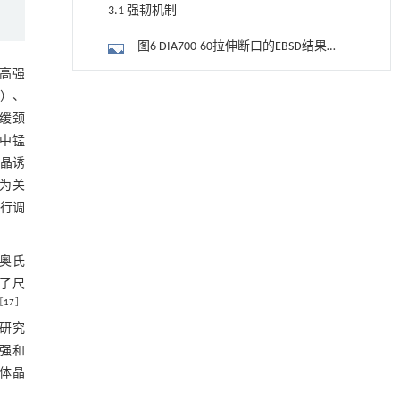
3.1 强韧机制
图6 DIA700-60拉伸断口的EBSD结果
（a）相图；（b）KAM图；（c）FCC相晶
有高强
图7 DIA700-60拉伸试样断口TEM和选区
用于宽浓度范围高效捕集CO₂及低能耗再生的新
粒取向分布图；（d）BCC相晶粒取向分布
e）、
[1]
电子衍射照片（a）形变马氏体和孪晶；
型酮基IPDA相变吸收剂
3.2 组织演变
延缓颈
图
（b）堆垛层错
Engineering
. 2026, Vol.58(3): 1-303
l系中锰
https://doi.org/10.1016/j.eng.2025.05.008
图8 DIA700-60实验钢的元素分布图
孪晶诱
（a）Mn元素分布图；（b）Al元素分布图
为关
动力学引导的聚对苯二甲酸乙二酯可控低聚解
图9 含Mn偏析带实验钢两步临界退火过
[2]
聚及其定制化高性能聚合物升级回收
行调
程中组织演变示意图（a）初始热轧态；
4 结论
Engineering
. 2026, Vol.58(3): 1-303
（b）一次临界退火（750 ℃保温）；
https://doi.org/10.1016/j.eng.2026.02.010
参考文献
余奥氏
（c）二次临界退火前期（升温至700
用于背面供电网络的纯钌n-TSV加工与极致全干
得了尺
[3]
℃）；（d）二次临界退火后期（700 ℃保
基金资助
法SOI晶圆减薄技术
［
17
］
温）
Engineering
. 2026, Vol.58(3): 1-303
研究
https://doi.org/10.1016/j.eng.2025.10.026
增强和
体晶
升级回收风力涡轮机叶片用环氧树脂制备高强
[4]
度黏合剂