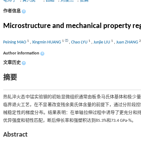
毛沛宁
,
黄兴民
,
吕超
,
刘俊杰
,
张娟
作者信息
+
Microstructure and mechanical property reg
1
1
1
1
2
Peining MAO
,
Xingmin HUANG
,
Chao LYU
,
Junjie LIU
,
Juan ZHANG
Author information
+
文章历史
+
摘要
热轧淬火态中锰实验钢的初始显微组织通常由板条马氏体基体和极少量粒状奥氏
临界退火工艺，在不显著改变残余奥氏体含量的前提下，通过分阶段控
械稳定性的梯度分布。结果表明：在单轴拉伸过程中诱导了更充分和持
优异强度和韧性匹配，断后伸长率和强塑积达到85.3%和73.4 GPa·%。
Abstract