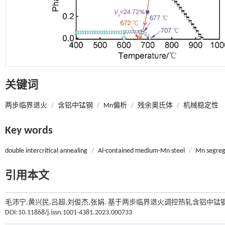
关键词
两步临界退火
/
含铝中锰钢
/
Mn偏析
/
残余奥氏体
/
机械稳定性
Key words
double intercritical annealing
/
Al-contained medium-Mn steel
/
Mn segreg
引用本文
毛沛宁,黄兴民,吕超,刘俊杰,张娟. 基于两步临界退火调控热轧含铝中锰钢
DOI:10.11868/j.issn.1001-4381.2023.000733