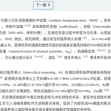
下一篇
进高强钢的中锰钢（medium manganese steel，MMS），具
］
［
5
-
8
］
。传统中锰钢
具有典型的多相（multi-phase）、亚稳（meta-stabl
体（20%~40%，体积分数），后者在形变过程中转变为马氏体，从而
［
9
］
asticity，TRIP）效应。研究表明，通过适当的临界退火处理
，Fe-C-Mn-A
）超过60 GPa·%。普遍认为，获得优异的强度和塑性匹配的前提是足量而持续的TRIP效应和
［
10
-
11
］
me fraction of retained austenite，
V
）、机械稳定性
尤
RA
］
［
14
-
15
］
［
16
］
［
17
］
，可以通过成分设计
、温轧
或多步退火
等多种手段进
临界退火（intercritical annealing，IA）处理后得到临界铁素体和残
9
］
采用两步临界退火工艺处理Fe-0.18C-7.8Mn-1.65Al-0.04Ce冷轧钢，获
8%和27.45 GPa·%提升至923 MPa、45%和41.53 GPa·%。Xu等
［
20
］
貌比进行合理调控，将抗拉强度从752 MPa提升至954 MPa。Zou等
0.12（Nb+V+Ti）实验钢双相组织中奥氏体稳定性与冲击韧性的关系，发现冲击韧性的
工艺引入渗碳体颗粒作为逆相奥氏体核，促进了内部形成Mn梯度的奥氏
阶段临界退火调控残余奥氏体含量和机械稳定性梯度的有效性。