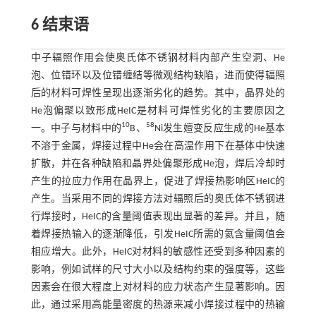
6 结束语
中子辐照作用会使奥氏体不锈钢材料内部产生空洞、He
泡、位错环以及位错缠结等微观结构缺陷，进而使得辐照
后的材料可焊性呈现出逐渐劣化的趋势。其中，晶界处的
He泡偏聚以致形成HeIC是材料可焊性劣化的主要原因之
10
58
一。中子与材料中的
B、
Ni发生嬗变反应生成的He基本
不溶于金属，焊接过程中He会在高温作用下在基体中快速
扩散，并在各种缺陷和晶界处偏聚形成He泡，焊后冷却时
产生的拉应力作用在晶界上，促进了焊接热影响区HeIC的
产生。当采用不同的焊接方法对辐照后的奥氏体不锈钢进
行焊接时，HeIC的含量阈值表现出显著的差异。并且，随
着焊接热输入的逐渐降低，引发HeIC所需的氦含量阈值会
相应增大。此外，HeIC对材料的敏感性还受到多种因素的
影响，例如试样的尺寸大小以及结构约束的强度等，这些
因素会在很大程度上对材料的应力状态产生显著影响。因
此，通过采用高能量密度的热源来减小焊接过程中的热输