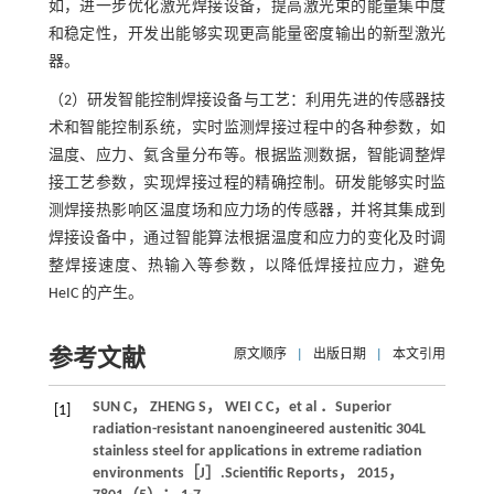
如，进一步优化激光焊接设备，提高激光束的能量集中度
和稳定性，开发出能够实现更高能量密度输出的新型激光
器。
（2）研发智能控制焊接设备与工艺：利用先进的传感器技
术和智能控制系统，实时监测焊接过程中的各种参数，如
温度、应力、氦含量分布等。根据监测数据，智能调整焊
接工艺参数，实现焊接过程的精确控制。研发能够实时监
测焊接热影响区温度场和应力场的传感器，并将其集成到
焊接设备中，通过智能算法根据温度和应力的变化及时调
整焊接速度、热输入等参数，以降低焊接拉应力，避免
HeIC 的产生。
参考文献
原文顺序
|
出版日期
|
本文引用
SUN
C
，
ZHENG
S
，
WEI
C C
，
et al
．Superior
[1]
radiation-resistant nanoengineered austenitic 304L
stainless steel for applications in extreme radiation
environments［J］.
Scientific Reports
，
2015
，