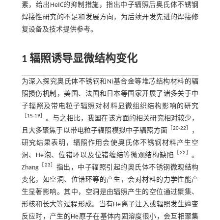
素，给出HeIC的抑制措施，指出中子辐照后奥氏体不锈钢
焊接性研究的不足和发展方向，为后续开发先进的焊接修
复设备及技术提供参考。
1 辐照诱导显微结构变化
为深入探究奥氏体不锈钢和Ni基合金等堆芯结构材料的辐
照损伤机制，美国、法国和日本等国家开展了诸多关于中
子辐照及带电粒子辐照对材料显微组织结构影响的研究
［
15
-
19
］
。与之相比，我国在该方面的相关研究相对较少，
［
20
-
22
］
且大多聚焦于以带电粒子辐照模拟中子辐照方面
，
研究结果表明，辐照作用会使奥氏体不锈钢材料产生空
［
22
］
洞、He泡、位错环以及位错缠结等微观结构缺陷
。
［
23
］
Zhang
指出，中子辐照引起的奥氏体不锈钢微观结构
变化，如空洞、位错环等的产生，会对材料的力学性能产
生显著影响。其中，空洞是由辐照产生的空位通过聚集、
形核和长大等过程形成。当有He离子注入或辐照发生嬗变
反应时，产生的He原子在基体内固溶度很小，会互相聚集