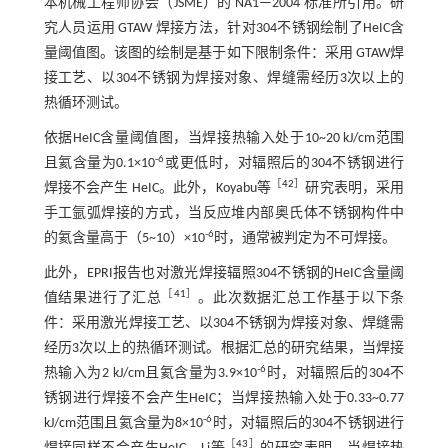
本机械工程师协会（JSME）的 NA1—2004 标准所引用。研
究人员运用 GTAW 焊接方法，针对304不锈钢绘制了HeIC含
量阈值图。该图的绘制是基于如下限制条件：采用 GTAW焊
接工艺、以304不锈钢为焊接对象、焊缝需经历3次以上的
热循环测试。
依据HeIC含量阈值图，当焊接热输入处于10~20 kJ/cm范围
-6
且氦含量为0.1×10
或更低时，对辐照后的304不锈钢进行
［
42
］
焊接不会产生 HeIC。此外，Koyabu等
研究表明，采用
手工氩弧焊接的方式，当反应堆内部奥氏体不锈钢构件中
-6
的氦含量高于（5~10）×10
时，通常被判定为不可焊接。
此外，EPRI报告也对激光焊接辐照304不锈钢的HeIC含量阈
［
41
］
值结果进行了汇总
。此次数据汇总工作基于以下条
件：采用激光焊接工艺、以304不锈钢为焊接对象、焊缝需
经历3次以上的热循环测试。根据汇总的研究结果，当焊接
-6
热输入为2 kJ/cm且氦含量为3.9×10
时，对辐照后的304不
锈钢进行焊接不会产生HeIC；当焊接热输入处于0.33~0.77
-6
kJ/cm范围且氦含量为8×10
时，对辐照后的304不锈钢进行
［
43
］