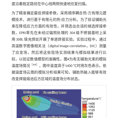
度沿着既定路径在中心线两侧快速地往复扫描。
为了精准确定最佳焊接参数，采用顺序耦合热-力有限元建
模技术，进行基于有限元的热-应力分析。为了验证辅助光
束在降低应力方面的有效性，并筛选出合适的候选焊接参
数，EPRI率先在未经过辐照处理的 304 级不锈钢基材上采
用 308L 填充焊丝开展了单道焊接实验。实验过程中，通过
高温数字图像相关法（digital image correlation，DIC）测量
了应变场，然后将这些现场实测结果与模拟结果进行比
较，以验证数值模型的准确性。
图4
为有无辅助光束的模拟
［
44
］
温度场情况
，图中温度高于1400 ℃时用灰色表示。依
据温度场云图的模拟分析结果可知，辅助热输入能够有效
改变焊接熔池后方区域的温度场分布状态。