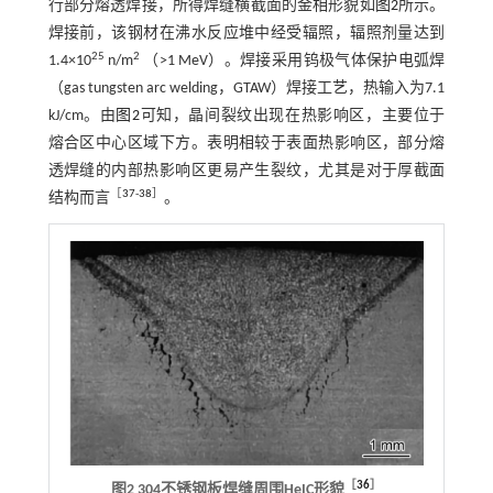
行部分熔透焊接，所得焊缝横截面的金相形貌如
图2
所示。
焊接前，该钢材在沸水反应堆中经受辐照，辐照剂量达到
25
2
1.4×10
n/m
（>1 MeV）。焊接采用钨极气体保护电弧焊
（gas tungsten arc welding，GTAW）焊接工艺，热输入为7.1
kJ/cm。由
图2
可知，晶间裂纹出现在热影响区，主要位于
熔合区中心区域下方。表明相较于表面热影响区，部分熔
透焊缝的内部热影响区更易产生裂纹，尤其是对于厚截面
［
37
-
38
］
结构而言
。
［
36
］
图2 304不锈钢板焊缝周围HeIC形貌