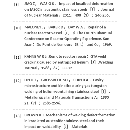
JIAO
Z
，
WAS
G S
．Impact of localized deformation
[9]
on IASCC in austenitic stainless steels［J］．
Journal
of Nuclear Materials
，
2011
，
408
（3）：246-256．
MALONEY
J
，
BAKER
D
，
DAY
W A
．Repair of a
[10]
nuclear reactor vessel［C］∥ The Fourth Biannual
Conference on Reactor Operating Experience. San
Juan：Du Pont de Nemours（E.I.） and Co，
1969
.
KANNE
W R
Jr
.Remote reactor repair：GTA weld
[11]
cracking caused by entrapped helium［J］.
Welding
Journal
，
1988
，
67
： 33-39.
LIN
H T
，
GROSSBECK
M L
，
CHIN
B A
．Cavity
[12]
microstructure and kinetics during gas tungsten
welding of helium-containing stainless steel［J］．
Metallurgical and Materials Transactions A
，
1990
，
21
（9）：2585-2596.
BROWN
R T
. Mechanisms of welding defect formation
[13]
in irradiated austenitic stainless steel and their
impact on weldability［J］.
Materials