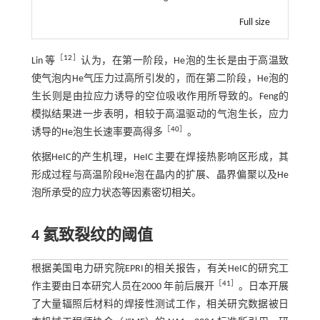
Full size
［
12
］
Lin 等
认为，在第一阶段，He泡的生长是由于高温致
使气泡内He气压力过高所引发的，而在第二阶段，He泡的
生长则是由拉应力诱导的空位吸收作用所导致的。Feng的
模拟结果进一步表明，相较于高温驱动的气泡生长，应力
［
40
］
诱导的He泡生长速率要高得多
。
依据HeIC的产生机理，HeIC 主要在焊接热影响区形成，其
形成过程与高温阶段He泡在晶内的扩展、晶界偏聚以及He
泡所承受的应力状态等因素密切相关。
4 氦致裂纹的阈值
根据美国电力研究院EPRI的相关报告，有关HeIC的研究工
［
41
］
作主要由日本研究人员在2000 年前后展开
。日本开展
了大量辐照后材料的焊接性测试工作，相关研究数据被日