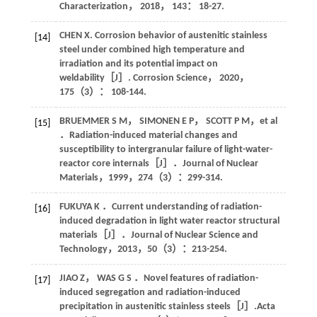
Characterization
，
2018
，
143
： 18-27.
CHEN
X
. Corrosion behavior of austenitic stainless
[14]
steel under combined high temperature and
irradiation and its potential impact on
weldability［J］.
Corrosion Science
，
2020
，
175
（3）： 108-144.
BRUEMMER
S M
，
SIMONEN
E P
，
SCOTT
P M
，
et al
[15]
．Radiation-induced material changes and
susceptibility to intergranular failure of light-water-
reactor core internals［J］．
Journal of Nuclear
Materials
，
1999
，
274
（3）：299-314.
FUKUYA
K
．Current understanding of radiation-
[16]
induced degradation in light water reactor structural
materials［J］．
Journal of Nuclear Science and
Technology
，
2013
，
50
（3）：213-254.
JIAO
Z
，
WAS
G S
．Novel features of radiation-
[17]
induced segregation and radiation-induced
precipitation in austenitic stainless steels［J］.
Acta