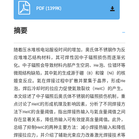
PDF (1399K)
摘要
随着压水堆核电站服役时间的增加，奥氏体不锈钢作为反
应堆堆芯结构材料，其可焊性因中子辐照损伤而逐渐劣
化。中子辐照会导致材料内部产生空洞、He泡、位错环等
微观结构缺陷，其中氦的生成源于硼（B）和镍（Ni）的核
嬗变反应。氦在焊接过程中扩散并聚集于晶界，形成He
泡，焊后冷却时的拉应力促使氦致裂纹（HeIC）的产生。
本文综述了中子辐照后奥氏体不锈钢的辐照损伤机制，重
点讨论了HeIC的形成机理及影响因素，分析了不同焊接方
法下HeIC的含量阈值，指出焊接热输入与氦含量阈值之间
存在显著关系，降低热输入可有效提高含量阈值。此外，
总结了抑制HeIC的两种主要方法：减小焊接热输入和降低
焊接拉应力，并介绍了辅助光束应力改善激光焊接技术等