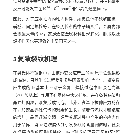
低合金钢中典型的Ni含量为0.6%（质量分数），并且Ni嬗变
24
25
2
反应可能发生在10
~10
n/cm
非常高的通量值下。
因此，对于压水堆内的堆内构件，如奥氏体不锈钢围板、
辅板、固定螺栓等，在经历长期的中子辐照后，金属内部
会积聚大量的He，这是致使金属材料出现脆化、肿胀以及
焊接性劣化等现象的主要因素之一。
3 氦致裂纹机理
在奥氏体不锈钢中，由核嬗变反应产生的He原子会聚集形
［
32
-
35
］
成He泡，且其生长过程受到多种因素影响
。嬗变反
应生成的He基本上不溶于金属，焊接过程中He会在高温
（800 ℃以上）作用下在基体中快速扩散，并在各种缺陷和
晶界处偏聚，聚集形成气泡。此外，高温下拉伸应力的存
在，加速晶界处气泡的聚集和生长，随着气泡尺寸和浓度
的增加，晶界逐渐变弱。焊后冷却过程中产生的拉应力作
用于晶界，当He泡浓度达到引发裂纹的含量阈值时，便会
在焊接热影响区形成裂纹，HeIC形成机理示意图如
图1
所