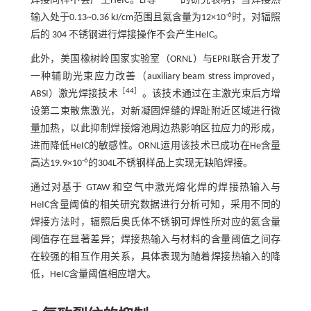
焊接同样不会产生HeIC。Li等
的研究表明，当焊接热
-6
输入处于0.13~0.36 kJ/cm范围且氦含量为12×10
时，对辐照
后的 304 不锈钢进行焊接操作不会产生HeIC。
此外，美国橡树岭国家实验室（ORNL）与EPRI联合开发了
一种辅助光束应力改善（auxiliary beam stress improved，
［
44
］
ABSI）激光焊接技术
。该技术通过在主激光束后方增
设第二束散焦激光，对新凝固焊缝的焊趾附近区域进行微
量加热，以此抑制焊接熔池周边热影响区拉应力的形成，
进而降低HeIC的敏感性。ORNL运用该技术已成功在He含量
-6
高达19.9×10
的304L不锈钢样品上实现无缺陷焊接。
通过对基于 GTAW 和空气中激光熔化焊的焊接热输入与
HeIC含量阈值的相关研究数据进行分析可知，采用不同的
焊接方法时，辐照后奥氏体不锈钢可焊性所对应的氦含量
阈值存在显著差异；焊接热输入与材料的含量阈值之间存
在较强的相互作用关系，具体表现为随着焊接热输入的降
低，HeIC含量阈值相应增大。