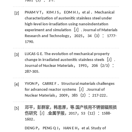
7801
（5）： 1-7.
PHAM
V T
，
KIM
J S
，
EOM
H J
，
et al
．Mechanical
[2]
characterization of austenitic stainless steel under
high-level ion-irradiation using nanoindentation
experiment and simulation［J］.
Journal of Materials
Research and Technology
，
2025
，
34
（3）： 1777-
1790.
LUCAS
G E
. The evolution of mechanical property
[3]
change in irradiated austenitic stainless steels［J］.
Journal of Nuclear Materials
，
1993
，
206
（2/3）：
287-305.
YVON
P
，
CARRE
F
．Structural materials challenges
[4]
for advanced reactor systems［J］.
Journal of
Nuclear Materials
，
2009
，
385
（2）：217-222．
邓平，彭群家，韩恩厚，
等
.国产核用不锈钢辐照损
[5]
伤研究［J］.
金属学报
，
2017
，
53
（12）：1588-
1602．
DENG
P
，
PENG
Q J
，
HAN
E H
，
et al
. Study of