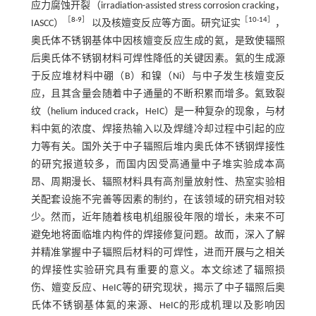
应力腐蚀开裂（irradiation-assisted stress corrosion cracking，
［
8
-
9
］
［
10
-
14
］
IASCC）
以及核嬗变反应等方面。研究证实
，
奥氏体不锈钢基体中因核嬗变反应生成的氦，是致使辐照
后奥氏体不锈钢材料可焊性降低的关键因素。氦的生成源
于反应堆材料中硼（B）和镍（Ni）与中子发生核嬗变反
应，且其含量会随着中子通量的不断积累而增多。氦致裂
纹（helium induced crack，HeIC）是一种复杂的现象，与材
料中氦的浓度、焊接热输入以及焊缝冷却过程中引起的应
力等有关。国外关于中子辐照后堆内奥氏体不锈钢焊接性
的研究报道较多，而国内因受高通量中子堆实验成本高
昂、周期漫长、辐照材料具有高剂量放射性、热室实验相
关配套设施不完善等因素的制约，在该领域的研究相对较
少。然而，近年随着核电机组服役年限的增长，未来不可
避免地将面临堆内构件的焊接修复问题。故而，深入了解
并精准掌握中子辐照后材料的可焊性，进而开展与之相关
的焊接性实验研究具有重要的意义。本文综述了辐照损
伤、嬗变反应、HeIC等的研究现状，揭示了中子辐照后奥
氏体不锈钢基体氦的来源、HeIC的形成机理以及影响因