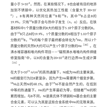
-6
量小于 5×10
。然而，在某些情况下，B也会被有目的地添
-
加到不锈钢中，以优化其热加工性能（含量大于 30×10
6
11
10
10
）。B有两种天然同位素
B和
B，其中
B占总B的
10
19.9%，只有
B原子会与热中子发生（n，α）反应。在铁
基材料中1个质量分数的B大约相当于5.18个原子分数的B。
10
由于
B只占B的19.9%，1个质量分数的B相当于1.03个原子
10
10
4
分数的
B。
B的每个原子最终都会转化为
He，所以1个
［
30
］
质量分数的天然B大约可以产生1个原子分数的He
。在
沸水堆容器和堆内构件项目——“辐照沸水堆堆内构件焊缝
-6
修复指南”中，以B的含量为20×10
进行边界He生成计算
［
31
］
。
21
2
在大于1×10
n/cm
的高热通量下，Ni成为He的主要来源。
Ni的嬗变行为比B更复杂，因为产生He需要两个嬗变步骤。
58
59
Ni占天然Ni的68.1%。由于
Ni不是自然产生的，在低到
59
中等的热通量下，He的产生率最初为零，但随着
Ni的积
累而增加。与B不同，Ni是奥氏体不锈钢和Ni基合金的主要
合金元素，可以认为其是这些合金系统中He的无限来源。