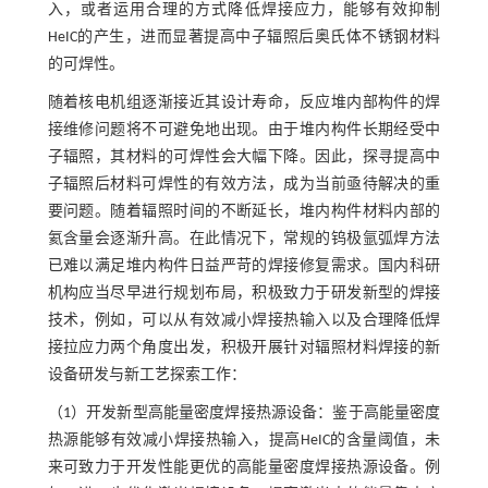
入，或者运用合理的方式降低焊接应力，能够有效抑制
HeIC的产生，进而显著提高中子辐照后奥氏体不锈钢材料
的可焊性。
随着核电机组逐渐接近其设计寿命，反应堆内部构件的焊
接维修问题将不可避免地出现。由于堆内构件长期经受中
子辐照，其材料的可焊性会大幅下降。因此，探寻提高中
子辐照后材料可焊性的有效方法，成为当前亟待解决的重
要问题。随着辐照时间的不断延长，堆内构件材料内部的
氦含量会逐渐升高。在此情况下，常规的钨极氩弧焊方法
已难以满足堆内构件日益严苛的焊接修复需求。国内科研
机构应当尽早进行规划布局，积极致力于研发新型的焊接
技术，例如，可以从有效减小焊接热输入以及合理降低焊
接拉应力两个角度出发，积极开展针对辐照材料焊接的新
设备研发与新工艺探索工作：
（1）开发新型高能量密度焊接热源设备：鉴于高能量密度
热源能够有效减小焊接热输入，提高HeIC的含量阈值，未
来可致力于开发性能更优的高能量密度焊接热源设备。例