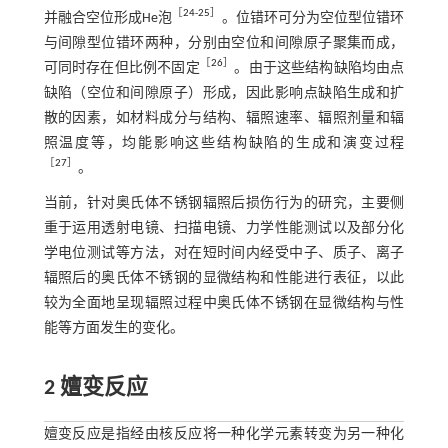
［
24
-
25
］
并融合空位形成He泡
。位错环可分为空位型位错环
与间隙型位错环两种，分别由空位和间隙原子聚集而成，
［
26
］
可同时存在但比例不固定
。由于这些结构缺陷均由点
缺陷（空位和间隙原子）形成，因此影响点缺陷生成和扩
散的因素，如材料成分与结构、辐照速率、辐照剂量和辐
照温度等，均能影响这些结构缺陷的生成和演变过程
［
27
］
。
当前，针对奥氏体不锈钢辐照后损伤行为的研究，主要侧
重于运用透射电镜、扫描电镜、力学性能测试以及部分化
学电位测试等方法，对在短时间内经受中子、质子、离子
辐照后的奥氏体不锈钢的显微结构和性能进行表征，以此
较为全面地呈现辐照过程中奥氏体不锈钢在显微结构与性
能等方面发生的变化。
2 嬗变反应
嬗变反应是指经由核反应将一种化学元素转变为另一种化