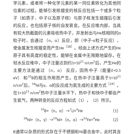
学元素，或者将一种化学元素的某一同位素转化为其他同
位素的过程。能够引发核嬗变的核反应包括一个或多个粒
子（如质子、中子以及原子核）与原子核发生碰撞后引发
的反应，也包括原子核的自发衰变。在反应堆内部，当具
有较大热截面的元素吸收热中子，并发射出与He核相同的α
粒子时，会通过 （n，α）反应，即（中子-α粒子反应），
［
28
］
使金属发生核嬗变而产生He
。经由上述方式产生的He
原子具有高度的稳定性，能够在金属中无限期地留存。在
21
2
轻水反应堆中，中子注量达到约1×10
n/cm
后，产生He的
主要方法是通过 （n，α） 反应，因热中子（能量
E
<0.5
10
21
eV） 和
B的相互作用而产生。在热中子注量高于1×10
2
58
［
29
］
n/cm
后，
Ni与γ、α的反应成为氦生成的主要方式
，
21
2
在1×10
n/cm
热中子注量水平下，热中子和快中子都会产
生氦气，两种转变的反应方程如式（
1
），（
2
）所示。
10
7
4
B+（n，α）→
Li+
He
（1）
58
59
56
4
Ni+（n，γ）→
Ni+（n，α）→
Fe+
He
（2）
B通常以杂质的形式存在于不锈钢和Ni基合金中，此时其含