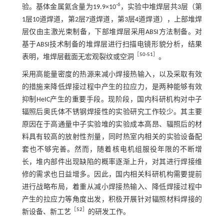
-6
验。基体金属氦含量为19.9×10
，实验中堆焊层共3层（第
1层10道焊道，第2层7道焊道，第3层4道焊道），上部堆焊
层仅由主激光束制备，下部堆焊层采用ABSI方法制备。对
基于ABSI技术制备的堆焊层进行扫描电镜形貌分析，结果
［
50
-
51
］
表明，堆焊层截面无宏观裂纹或空洞
。
采用高能量密度的热源来减小焊接热输入，以及采取有效
的措施来降低焊接过程中产生的拉应力，是两种能够有效
抑制HeIC产生的重要手段。现阶段，国内科研机构对中子
辐照后奥氏体不锈钢焊接性的实验研究工作较少。其主要
原因在于高通量中子实验堆的实验成本高昂、辐照后的材
料具有较高的放射性剂量，同时热室内相关的实验设备配
套也不够完善。然而，随着核电机组服役年限的不断增
长，堆内部件出现缺陷的概率逐渐上升，对其进行焊接维
修的需求也日益增多。因此，国内相关科研机构需要提前
进行战略布局，着重从减小焊接热输入、降低焊接过程中
产生的拉应力等角度出发，积极开展针对辐照材料焊接的
［
52
］
新设备、新工艺
的研发工作。