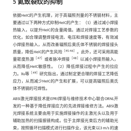
5 氦致裂纹的抑制
依据HeIC的产生机理，对于高辐照剂量的不锈钢材料，主
要通过以下两种方式抑制HeIC的产生：（1）通过减小焊接
热输入，以提升HeIC的含量阈值。通过对焊接工艺参数的
优化，如合理调整焊接电流、电压和焊接速度等，有效减
小焊接热输入，从而改善辐照后奥氏体不锈钢的焊接接头
［
45
-
46
］
质量，降低HeIC的产生风险
。此外，还可采用高能
［
47
］
［
48
］
量密度热源
或者脉冲焊接
以减小焊接热输入，
从而降低HeIC敏感性。（2）降低焊接过程中产生的拉应
［
49
］
力。Xu等
研究指出，通过制定更合理的焊接工艺降低
应力，从而减少HeIC的产生和扩展，可以提高辐照后奥氏
体不锈钢的可焊性。
ABSI激光焊接技术是EPRI焊接与维修技术中心联合ORNL开
发的一种基于降低焊接应力的先进焊接维修方法。ABSI激
光焊接系统主要由用于实施焊接操作的主激光头以及用于
辅助加热的扫描振镜构成。位于主焊接光束后方的辅助光
束，按照循环扫描模式进行扫描作业，该光束以3 m/s 的速