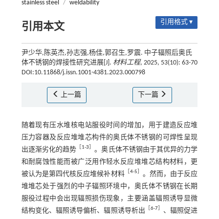
stainless steel
/
weldability
引用格式 ▾
引用本文
尹少华,陈英杰,孙志强,杨佳,郭召生,罗震. 中子辐照后奥氏
体不锈钢的焊接性研究进展[J].
材料工程
, 2025, 53(10): 63-70
DOI:10.11868/j.issn.1001-4381.2023.000798
上一篇
下一篇
随着现有压水堆核电站服役时间的增加，用于建造反应堆
压力容器及反应堆堆芯构件的奥氏体不锈钢的可焊性呈现
［
1
-
3
］
出逐渐劣化的趋势
。奥氏体不锈钢由于其优异的力学
和耐腐蚀性能而被广泛用作轻水反应堆堆芯结构材料，更
［
4
-
5
］
被认为是第四代核反应堆候补材料
。然而，由于反应
堆堆芯处于强烈的中子辐照环境中，奥氏体不锈钢在长期
服役过程中会出现辐照损伤现象，主要涵盖辐照诱导显微
［
6
-
7
］
结构变化、辐照诱导偏析、辐照诱导析出
、辐照促进