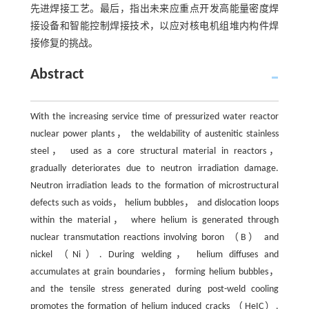
先进焊接工艺。最后，指出未来应重点开发高能量密度焊
接设备和智能控制焊接技术，以应对核电机组堆内构件焊
接修复的挑战。
Abstract
With the increasing service time of pressurized water reactor
nuclear power plants， the weldability of austenitic stainless
steel， used as a core structural material in reactors，
gradually deteriorates due to neutron irradiation damage.
Neutron irradiation leads to the formation of microstructural
defects such as voids， helium bubbles， and dislocation loops
within the material， where helium is generated through
nuclear transmutation reactions involving boron （B） and
nickel （Ni）. During welding， helium diffuses and
accumulates at grain boundaries， forming helium bubbles，
and the tensile stress generated during post-weld cooling
promotes the formation of helium induced cracks （HeIC）.