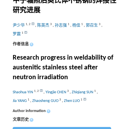
中子辐照后奥氏体不锈钢的焊接性
研究进展
1
,
2
3
1
1
3
尹少华
,
陈英杰
,
孙志强
,
杨佳
,
郭召生
,
1
罗震
作者信息
+
Research progress in weldability of
austenitic stainless steel after
neutron irradiation
1
,
2
3
1
Shaohua YIN
,
Yingjie CHEN
,
Zhiqiang SUN
,
1
3
1
Jia YANG
,
Zhaosheng GUO
,
Zhen LUO
Author information
+
文章历史
+