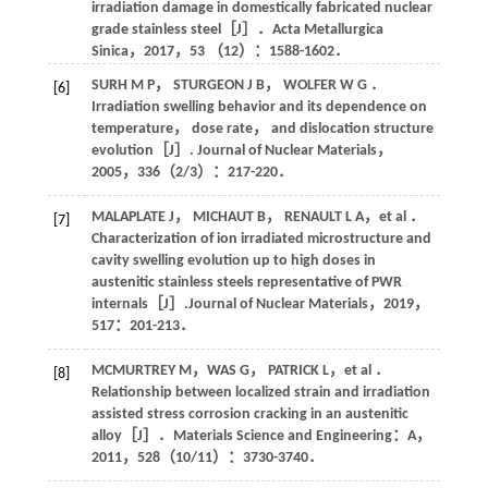
irradiation damage in domestically fabricated nuclear
grade stainless steel［J］．
Acta Metallurgica
Sinica
，
2017
，
53
（12）：1588-1602．
SURH
M P
，
STURGEON
J B
，
WOLFER
W G
．
[6]
Irradiation swelling behavior and its dependence on
temperature， dose rate， and dislocation structure
evolution［J］.
Journal of Nuclear Materials
，
2005
，
336
（2/3）：217-220．
MALAPLATE
J
，
MICHAUT
B
，
RENAULT
L A
，
et al
．
[7]
Characterization of ion irradiated microstructure and
cavity swelling evolution up to high doses in
austenitic stainless steels representative of PWR
internals［J］.
Journal of Nuclear Materials
，
2019
，
517
：201-213．
MCMURTREY
M
，WAS G，
PATRICK
L
，
et al
．
[8]
Relationship between localized strain and irradiation
assisted stress corrosion cracking in an austenitic
alloy［J］．
Materials Science and Engineering：A
，
2011
，
528
（10/11）：3730-3740．