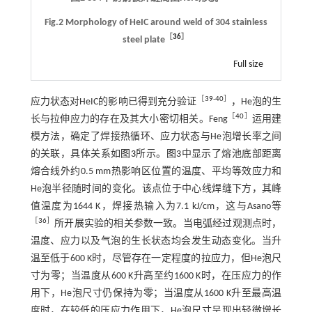
Fig.2 Morphology of HeIC around weld of 304 stainless
［
36
］
steel plate
Full size
［
39
-
40
］
应力状态对HeIC的影响已得到充分验证
，He泡的生
［
40
］
长与拉伸应力的存在及其大小密切相关。Feng
运用建
模方法，确定了焊接热循环、应力状态与He泡增长率之间
的关联，具体关系如
图3
所示。
图3
中显示了熔池底部距离
熔合线外约0.5 mm热影响区位置的温度、平均等效应力和
He泡半径随时间的变化。该点位于中心线焊缝下方，其峰
值温度为1644 K，焊接热输入为7.1 kJ/cm，这与Asano等
［
36
］
所开展实验的相关参数一致。当电弧经过观测点时，
温度、应力以及气泡的生长状态均会发生动态变化。当升
温至低于600 K时，尽管存在一定程度的拉应力，但He泡尺
寸为零；当温度从600 K升高至约1600 K时，在压应力的作
用下，He泡尺寸仍保持为零；当温度从1600 K升至最高温
度时，在较低的压应力作用下，He泡尺寸呈现出轻微增长