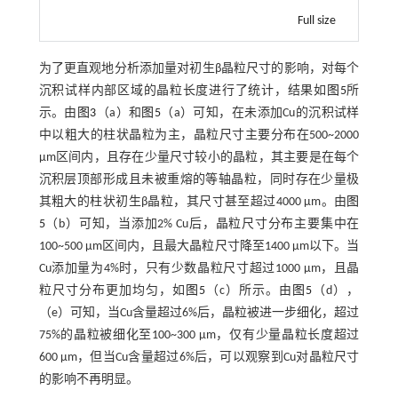
Full size
为了更直观地分析添加量对初生β晶粒尺寸的影响，对每个
沉积试样内部区域的晶粒长度进行了统计，结果如
图5
所
示。由
图3
（a）和
图5
（a）可知，在未添加Cu的沉积试样
中以粗大的柱状晶粒为主，晶粒尺寸主要分布在500~2000
μm区间内，且存在少量尺寸较小的晶粒，其主要是在每个
沉积层顶部形成且未被重熔的等轴晶粒，同时存在少量极
其粗大的柱状初生β晶粒，其尺寸甚至超过4000 μm。由
图
5
（b）可知，当添加2% Cu后，晶粒尺寸分布主要集中在
100~500 μm区间内，且最大晶粒尺寸降至1400 μm以下。当
Cu添加量为4%时，只有少数晶粒尺寸超过1000 μm，且晶
粒尺寸分布更加均匀，如
图5
（c）所示。由
图5
（d），
（e）可知，当Cu含量超过6%后，晶粒被进一步细化，超过
75%的晶粒被细化至100~300 μm，仅有少量晶粒长度超过
600 μm，但当Cu含量超过6%后，可以观察到Cu对晶粒尺寸
的影响不再明显。