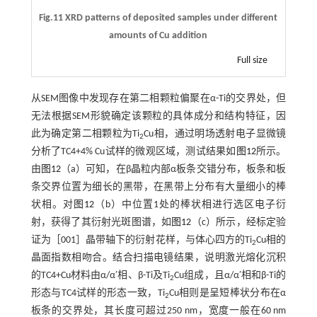
Fig.11 XRD patterns of deposited samples under different
amounts of Cu addition
Full size
从SEM图像中发现存在第二相颗粒偏聚在α-Ti的交界处，但
无法根据SEM形貌确定该颗粒的具体成分和结构特征，因
此为确定第二相颗粒为Ti
Cu相，通过明场透射电子显微镜
2
分析了TC4+4% Cu试样的微观区域，测试结果如
图12
所示。
由
图12
（a）可知，在β晶粒内部α板条交错分布，板条和板
条交界位置为细长的黑带，在黑带上分布有大量细小的棒
状相。对
图12
（b）中位置1处的棒状相进行选区电子衍
射，获得了其衍射光斑图谱，如
图12
（c）所示，经标定验
证为［001］晶带轴下的衍射花样，与体心四方的Ti
Cu相的
2
晶面指数相吻合。结合扫描电镜结果，说明激光熔化沉积
的TC4+Cu材料由α/α′相、β-Ti及Ti
Cu组成，且α/α′相和β-Ti的
2
形态与TC4试样的形态一致，Ti
Cu相则是呈短棒状分布在α
2
板条的交界处，其长度可超过250 nm，宽度一般在60 nm