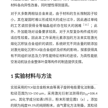
材料各向异性改善，同时塑性得到提高。
对于大多数两相钛合金来说，由于材料的生长限制因子较
小，其在凝固时难以形成较大的成分过冷，因此通过单纯
［
11
］
的工艺调控获得全等轴晶组织存在较大的困难
；此
外，外加能场对设备要求较高，对于大型复杂构件成形的
适应性较差。因此本工作采用元素添加的方法来实现激光
熔化沉积钛合金组织的调控，系统研究不同含量的铜添加
对激光熔化沉积TC4钛合金组织及织构的影响，探索获得具
有不同组织状态及力学性能特征材料的途径，为高性能航
空发动机钛合金整体叶盘等构件的制造提供支撑。
1 实验材料与方法
实验采用的TC4钛合金粉末由等离子旋转电极雾化法制备，
粒径范围为53~150 μm，采用激光衍射法测得的
D
=106.4
50
μm，其化学成分如
表1
所示，粉末形貌见
图1
（a）。添加
的铜为纯度99.5%的纯铜粉末，由气雾化方法制备，其粒径