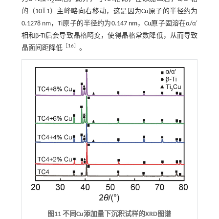
2
¯
1
的（10
1）主峰略向右移动，这是因为Cu原子的半径约为
1
¯
0.1278 nm，Ti原子的半径约为0.147 nm，Cu原子固溶在α/α′
相和β-Ti后会导致晶格畸变，使得晶格常数降低，从而导致
［
16
］
晶面间距降低
。
图11 不同Cu添加量下沉积试样的XRD图谱