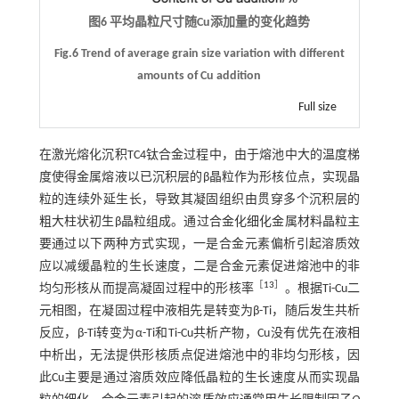
图6 平均晶粒尺寸随Cu添加量的变化趋势
Fig.6 Trend of average grain size variation with different
amounts of Cu addition
Full size
在激光熔化沉积TC4钛合金过程中，由于熔池中大的温度梯
度使得金属熔液以已沉积层的β晶粒作为形核位点，实现晶
粒的连续外延生长，导致其凝固组织由贯穿多个沉积层的
粗大柱状初生β晶粒组成。通过合金化细化金属材料晶粒主
要通过以下两种方式实现，一是合金元素偏析引起溶质效
应以减缓晶粒的生长速度，二是合金元素促进熔池中的非
［
13
］
均匀形核从而提高凝固过程中的形核率
。根据Ti-Cu二
元相图，在凝固过程中液相先是转变为β-Ti，随后发生共析
反应，β-Ti转变为α-Ti和Ti-Cu共析产物，Cu没有优先在液相
中析出，无法提供形核质点促进熔池中的非均匀形核，因
此Cu主要是通过溶质效应降低晶粒的生长速度从而实现晶