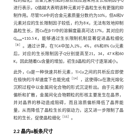
粒的细化。合金元素引起的溶质效应通常用生长限制因子
Q
进行表示，
Q
值越大表明该种元素对于晶粒生长有更强的抑
制作用。尽管TC4中的合金元素质量分数约为10%，但Al和V
元素对应的生长限制因子较低，约为8 K，无法有效地抑制
晶粒生长，而Cu在β-Ti中的溶解度最高可达17%，其对应的
Q
=110.5 K，能够通过生长限制机制显著促进晶粒细化
max
［
8
］
。通过计算，在TC4中加入2%，4%，6%和8% Cu元素
后，对应的生长限制因子
Q
分别提高至21，34，47 K和60
K，因此随着Cu含量的增加，初生β晶粒的尺寸逐渐减小。
此外，Cu是一种快速共析元素，Ti-Cu之间的共析反应即使
［
14
］
在极快的冷却速度下也能完成
，这使得Cu在激光熔化
沉积过程中以金属间化合物的形式沉淀析出。由于元素的
偏析和扩散，金属间化合物颗粒的形核主要发生在晶界，
并对晶界的移动造成阻碍，而且溶质偏析降低了晶界能
量，从而降低了晶粒生长的驱动力，这又进一步限制了晶
［
15
］
粒的生长，促使晶粒细化
。
2.2 晶内α板条尺寸