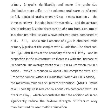
primary β grains significantly and make the grain size
distribution more uniform. The columnar grains are transformed
to fully equiaxed grains when 4% Cu （mass fraction， the
same as below） is added into the material， and the average
size of primary β grains decreases to 385 μm from 1490 μm of
TC4 titanium alloy. Basket-weave microstructure composed of
α-Ti， β-Ti， and a small amount of Ti
Cu is obtained inside
2
primary β grains of the samples with Cu addition. The short rod-
like Ti
Cu distributes at the boundary of the α-Ti lath， and its
2
proportion in the microstructure increases with the increase of
Cu addition. The average width of α-Ti is 0.44 μm when 8% Cu is
added， which is reduced by about 63% compared with 1.18
μm of the sample without Cu addition. When 4% Cu is added，
the maximum multiples of uniform distribution（MUD） value
of α-Ti pole figure is reduced by about 71% compared with TC4
titanium alloy，which demonstrates that the addition of Cu can
significantly reduce the texture strength of titanium alloy
manufactured by laser melting deposition.