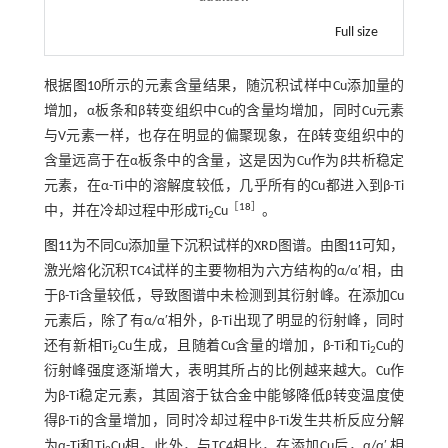
Full size
根据
图10
所示的元素含量结果，随沉积试样中Cu添加量的
增加，α板条和β转变组织中Cu的含量均增加，同时Cu元素
与V元素一样，也存在明显的偏聚现象，在β转变组织中的
含量远高于在α板条中的含量，这是因为Cu作为β共析稳定
元素，在α-Ti中的溶解度较低，几乎所有的Cu都进入到β-Ti
［
18
］
中，并在冷却过程中形成Ti
Cu
。
2
图11
为不同Cu添加量下沉积试样的XRD图谱。由
图11
可知，
激光熔化沉积TC4试样的主要物相为六方结构的α/α′相，由
于β-Ti含量较低，导致图谱中未检测到其衍射峰。在添加Cu
元素后，除了有α/α′相外，β-Ti出现了明显的衍射峰，同时
还有新相Ti
Cu生成，且随着Cu含量的增加，β-Ti和Ti
Cu的
2
2
衍射峰强度逐渐增大，表明其所占的比例越来越大。Cu作
为β-Ti稳定元素，其固溶于钛合金中能够降低β转变温度使
得β-Ti的含量增加，同时冷却过程中β-Ti发生共析反应分解
为α-Ti和Ti
Cu相。此外，与TC4相比，在添加Cu后，α/α′ 相