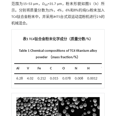
范围为15~53 μm，
D
=31.7 μm，粉末形貌如
图1
（b）所
50
示。分别将质量分数为2%，4%，6%和8%的纯Cu粉末加入
TC4钛合金粉末中，并采用JHT5台式双运动混粉机进行2 h的
机械混合。
表1 TC4钛合金粉末化学成分（质量分数/%）
Table 1 Chemical compositions of TC4 titanium alloy
powder （mass fraction/%）
Al
V
Fe
C
O
N
H
Ti
6.28
4.02
0.212
0.015
0.078
0.008
0.0012
Bal.