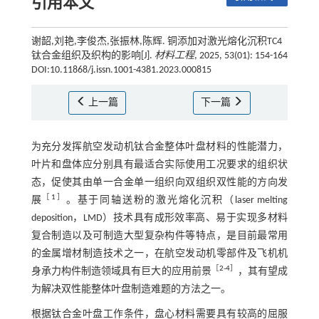
引用本文
谢韶,刘艳,李俊杰,张振林,陈辉. 铜添加对激光熔化沉积TC4
钛合金组织及织构的影响[J].
材料工程
, 2025, 53(01): 154-164
DOI:10.11868/j.issn.1001-4381.2023.000815
上一篇
下一篇
为充分发挥航空发动机钛合金整体叶盘材料的性能潜力，
叶片和盘体应分别具有最适合实际使用工况要求的组织状
态，促使其由单一合金单一组织向双组织双性能的方向发
［
1
］
展
。基于同轴送粉的激光熔化沉积（laser melting
deposition，LMD）技术具有成形效率高、易于实现多材料
复合制造以及可制造大型复杂构件等特点，是目前最常用
的金属增材制造技术之一，在航空发动机零部件及飞机机
［
2
-
4
］
身承力构件制造领域具有巨大的应用前景
，其有望成
为解决双性能整体叶盘制造难题的方法之一。
根据钛合金叶盘工作条件，盘心材料需要具有较高的屈服