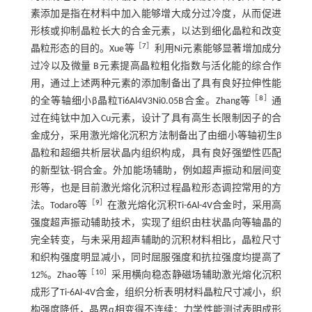
素添加是指在材料中加入能够增大成分过冷度，从而促进
形核或抑制晶粒长大的合金元素，以达到细化晶粒和改变
［
7
］
晶粒形态的目的。Xue等
利用Ni元素能够显著增加成分
过冷以及微量 B元素提高晶粒粗化指数与活化能的综合作
用，通过上述两种元素的添加制备出了具有良好拉伸性能
［
8
］
的全等轴细小β晶粒Ti6Al4V3Ni0.05B合金。Zhang等
通
过在纯钛中加入Cu元素，设计了具有高生长限制因子的合
金成分，采用激光熔化沉积方法制备出了由细小等轴初生β
晶粒和超细共析层状晶内组织构成，具有良好强塑性匹配
的新型钛-铜合金。外加能场辅助，例如超声振动和层间变
形等，也是目前激光熔化沉积过程晶粒形态调控常用的方
［
9
］
法。Todaro等
在激光熔化沉积Ti-6Al-4V合金时，采用高
强度超声振动辅助技术，实现了组织由柱状晶向等轴晶的
完全转变，与未采用超声辅助的沉积材料相比，晶粒尺寸
和织构强度明显减小，同时屈服强度和抗拉强度均提高了
［
10
］
12%。Zhao等
采用横向稳态静磁场辅助激光熔化沉积
成形了Ti-6Al-4V合金，组织分析表明材料晶粒尺寸减小，织
构强度降低，晶界α相变得不连续；力学性能测试表明成形