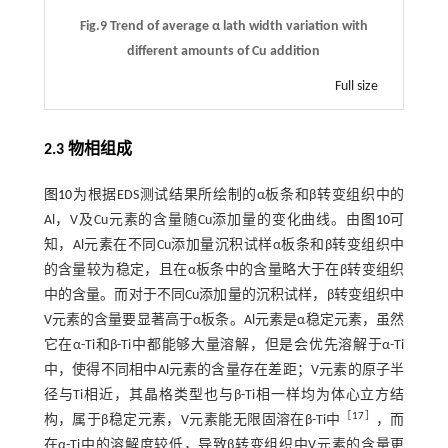
Fig.9 Trend of average α lath width variation with
different amounts of Cu addition
Full size
2.3 物相组成
图10
为根据EDS测试结果所绘制的α板条和β转变组织中的
Al，V及Cu元素的含量随Cu添加量的变化曲线。由
图10
可
知，Al元素在不同Cu添加量沉积试样α板条和β转变组织中
的含量较为稳定，且在α板条中的含量略大于在β转变组织
中的含量。而对于不同Cu添加量的沉积试样，β转变组织中
V元素的含量要显著高于α板条。Al元素是α稳定元素，虽然
它在α-Ti和β-Ti中都能够大量溶解，但是会优先溶解于α-Ti
中，使得不同相中Al元素的含量存在差距；V元素的原子半
径与Ti相近，其晶格类型也与β-Ti相一样均为体心立方结
［
17
］
构，属于β稳定元素，V元素能无限固溶在β-Ti中
，而
在α-Ti中的溶解度较低，导致β转变组织中V元素的含量更