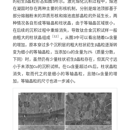
的初生β晶粒形态如
图3
所示。激光熔化沉积过程中，熔池
在凝固时存在两种主要的形核机制，分别是熔池顶部基于
部分熔融粉末的异质形核和熔池底部晶粒的外延生长，两
种情况各自形成等轴晶和柱状晶，由于等轴晶区域很小，
在后续的沉积过程中重熔消失，导致钛合金沉积试样一般
［
12
］
由粗大的柱状晶组成
。从
图3
中可以看出随着Cu含量
的增加，原本穿过多个沉积层的粗大柱状初生β晶粒逐渐转
变为细小的等轴晶粒，当添加Cu的含量为2%（质量分数，
下同）时，虽然仍有少量柱状初生β晶粒存在，但其尺寸远
小于未添加Cu的沉积试样。在Cu含量超过4%后，柱状晶粒
消失，取而代之的是细小的等轴晶粒，且随Cu含量的增
加，等轴晶粒的尺寸也进一步减小。