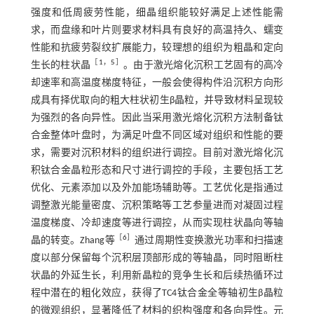
强度和低周疲劳性能，细晶组织能较好满足上述性能需
求，而盘缘和叶片则要求材料具有良好的高温持久、蠕变
性能和抗疲劳裂纹扩展能力，较理想的组织为粗晶和定向
［
1
，
5
］
生长的柱状晶
。由于激光熔化沉积工艺固有的高冷
却速率和高温度梯度特征，一般会使得构件沿沉积方向形
成具有择优取向的粗大柱状初生β晶粒，并导致材料呈现较
为强烈的各向异性。因此当采用激光熔化沉积方法制备钛
合金整体叶盘时，为满足叶盘不同区域对组织和性能的要
求，需要对沉积材料的组织进行调控。目前对激光熔化沉
积钛合金晶粒形态和尺寸进行调控的手段，主要包括工艺
优化、元素添加以及外加能场辅助等。工艺优化是指通过
调整激光能量密度、沉积策略等工艺参量进而对凝固过程
温度梯度、冷却速度等进行调控，从而实现柱状晶向等轴
［
6
］
晶的转变。Zhang等
通过周期性变换激光功率和扫描速
度以部分保留每个沉积层顶部形成的等轴晶，同时阻断柱
状晶的外延生长，利用新晶粒的竞争生长和后续热循环过
程中潜在的粗化效应，获得了TC4钛合金全等轴初生β晶粒
的微观组织，显著降低了材料的织构强度和各向异性。元