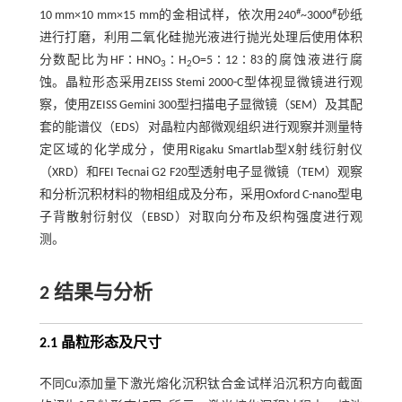
#
#
10 mm×10 mm×15 mm的金相试样，依次用240
~3000
砂纸
进行打磨，利用二氧化硅抛光液进行抛光处理后使用体积
分数配比为HF∶HNO
∶H
O=5∶12∶83的腐蚀液进行腐
3
2
蚀。晶粒形态采用ZEISS Stemi 2000-C型体视显微镜进行观
察，使用ZEISS Gemini 300型扫描电子显微镜（SEM）及其配
套的能谱仪（EDS）对晶粒内部微观组织进行观察并测量特
定区域的化学成分，使用Rigaku Smartlab型X射线衍射仪
（XRD）和FEI Tecnai G2 F20型透射电子显微镜（TEM）观察
和分析沉积材料的物相组成及分布，采用Oxford C-nano型电
子背散射衍射仪（EBSD）对取向分布及织构强度进行观
测。
2 结果与分析
2.1 晶粒形态及尺寸
不同Cu添加量下激光熔化沉积钛合金试样沿沉积方向截面