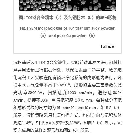
图1 TC4钛合金粉末（a）及纯铜粉末（b）的SEM形貌
Fig.1 SEM morphologies of TC4 titanium alloy powder
（a） and pure Cu powder （b）
Full size
沉积基板选用TC4钛合金锻件，实验前对其表面进行机械打
磨并用酒精进行擦拭清洗，以保证表面干净平整。激光熔
化沉积工艺实验在配有循环净化系统的成形舱内进行，环
-6
境中水、氧含量不高于50×10
。成形的主要工艺参数为激
光功率3800 W，扫描速度1000 mm/min，送粉速率24
g/min，搭接率50%，单层沉积厚度为1 mm。每种成分下沉
积成形试块的尺寸均为45 mm×90 mm×10 mm，如
图2
（a）
所示，沉积策略采用往复扫描方式，扫描方向与沉积块体
周边呈45°，相邻层沉积路径旋转90°，如
图2
（b）所示。沉
积完成后的试样宏观形貌如
图2
（c）所示。