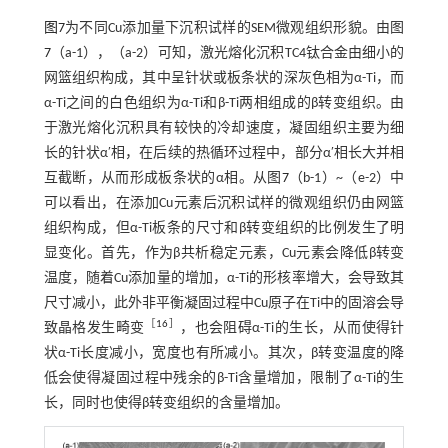
图7
为不同Cu添加量下沉积试样的SEM微观组织形貌。由图
7
（a-1），（a-2）可知，激光熔化沉积TC4钛合金由细小的
网篮组织构成，其中呈针状或板条状的深灰色相为α-Ti，而
α-Ti之间的白色组织为α-Ti和β-Ti两相组成的β转变组织。由
于激光熔化沉积具有较快的冷却速度，凝固组织主要为细
长的针状α′相，在后续的热循环过程中，部分α′相长大并相
互截断，从而形成板条状的α相。从图
7
（b-1）~（e-2）中
可以看出，在添加Cu元素后沉积试样的微观组织仍由网篮
组织构成，但α-Ti板条的尺寸和β转变组织的比例发生了明
显变化。首先，作为β共析稳定元素，Cu元素会降低β转变
温度，随着Cu添加量的增加，α-Ti的形核率增大，会导致其
尺寸减小，此外非平衡凝固过程中Cu原子在Ti中的固溶会导
［
16
］
致晶格发生畸变
，也会阻碍α-Ti的生长，从而使得针
状α-Ti长度减小，宽度也有所减小。其次，β转变温度的降
低会使得凝固过程中残余的β-Ti含量增加，限制了α-Ti的生
长，同时也使得β转变组织的含量增加。