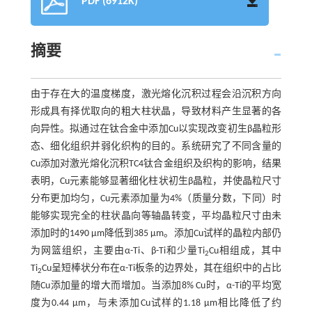
PDF (6912K)
摘要
由于存在大的温度梯度，激光熔化沉积过程会沿沉积方向
形成具有择优取向的粗大柱状晶，导致材料产生显著的各
向异性。拟通过在钛合金中添加Cu以实现改变初生β晶粒形
态、细化组织并弱化织构的目的。系统研究了不同含量的
Cu添加对激光熔化沉积TC4钛合金组织及织构的影响，结果
表明，Cu元素能够显著细化柱状初生β晶粒，并使晶粒尺寸
分布更加均匀，Cu元素添加量为4%（质量分数，下同）时
能够实现完全的柱状晶向等轴晶转变，平均晶粒尺寸由未
添加时的1490 μm降低到385 μm。添加Cu试样的晶粒内部仍
为网篮组织，主要由α-Ti、β-Ti和少量Ti
Cu相组成，其中
2
Ti
Cu呈短棒状分布在α-Ti板条的边界处，其在组织中的占比
2
随Cu添加量的增大而增加。当添加8% Cu时，α-Ti的平均宽
度为0.44 μm，与未添加Cu试样的1.18 μm相比降低了约