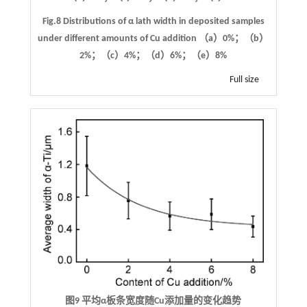
Fig.8 Distributions of α lath width in deposited samples
under different amounts of Cu addition （a）0%；（b）
2%；（c）4%；（d）6%；（e）8%
Full size
图9 平均α板条宽度随Cu添加量的变化趋势