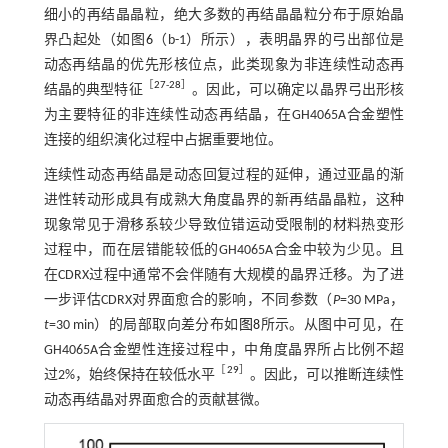
细小的再结晶晶粒，绝大多数的再结晶晶粒分布于原始晶
界凸起处（如图
6
（b-1）所示），表明晶界的弓出部位是
动态再结晶的优先形核位点，此类现象为非连续性动态再
［
27
-
28
］
结晶的典型特征
。因此，可以确定以晶界弓出形核
为主要特征的非连续性动态再结晶，在GH4065A合金塑性
连接的组织演化过程中占据重要地位。
连续性动态再结晶是动态回复过程的延伸，通过亚晶的渐
进性转动形成具有成熟大角度晶界的新再结晶晶粒，这种
现象常见于滑移系较少导致位错运动受限制的材料热变形
过程中，而在层错能较低的GH4065A合金中较为少见。且
在CDRX过程中通常不会伴随有大规模的晶界迁移。为了进
一步评估CDRX对界面愈合的影响，不同参数（
P
=30 MPa，
t
=30 min）的局部取向差分布如
图8
所示。从图中可见，在
GH4065A合金塑性连接过程中，中角度晶界所占比例不超
［
29
］
过2%，始终保持在较低水平
。因此，可以推断连续性
动态再结晶对界面愈合的贡献甚微。