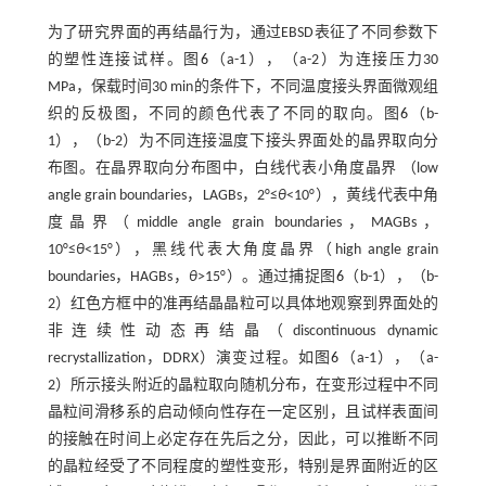
为了研究界面的再结晶行为，通过EBSD表征了不同参数下
的塑性连接试样。图
6
（a-1），（a-2）为连接压力30
MPa，保载时间30 min的条件下，不同温度接头界面微观组
织的反极图，不同的颜色代表了不同的取向。图
6
（b-
1），（b-2）为不同连接温度下接头界面处的晶界取向分
布图。在晶界取向分布图中，白线代表小角度晶界 （low
angle grain boundaries，LAGBs，2°≤
θ
<10°），黄线代表中角
度晶界（middle angle grain boundaries，MAGBs，
10°≤
θ
<15°），黑线代表大角度晶界（high angle grain
boundaries，HAGBs，
θ
>15°）。通过捕捉图
6
（b-1），（b-
2）红色方框中的准再结晶晶粒可以具体地观察到界面处的
非连续性动态再结晶（discontinuous dynamic
recrystallization，DDRX）演变过程。如图
6
（a-1），（a-
2）所示接头附近的晶粒取向随机分布，在变形过程中不同
晶粒间滑移系的启动倾向性存在一定区别，且试样表面间
的接触在时间上必定存在先后之分，因此，可以推断不同
的晶粒经受了不同程度的塑性变形，特别是界面附近的区