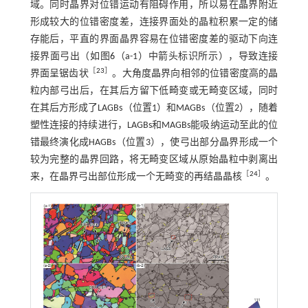
域。同时晶界对位错运动有阻碍作用，所以易在晶界附近
形成较大的位错密度差，连接界面处的晶粒积累一定的储
存能后，平直的界面晶界容易在位错密度差的驱动下向连
接界面弓出（如图
6
（a-1）中箭头标识所示），导致连接
［
23
］
界面呈锯齿状
。大角度晶界向相邻的位错密度高的晶
粒内部弓出后，在其后方留下低畸变或无畸变区域，同时
在其后方形成了LAGBs（位置1）和MAGBs（位置2），随着
塑性连接的持续进行，LAGBs和MAGBs能吸纳运动至此的位
错最终演化成HAGBs（位置3），使弓出部分晶界形成一个
较为完整的晶界回路，将无畸变区域从原始晶粒中剥离出
［
24
］
来，在晶界弓出部位形成一个无畸变的再结晶晶核
。