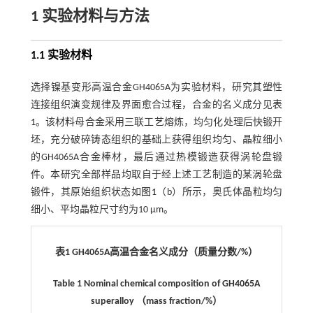
1 实验材料与方法
1.1 实验材料
选择镍基变形高温合金GH4065A为实验材料，研究其塑性
连接组织演变规律及界面愈合过程，合金的名义成分见
表
1
。该材料母合金采用三联工艺熔炼，均匀化处理后快锻开
坯，充分破碎铸态组织的基础上获得组织均匀、晶粒细小
的GH4065A合金棒材，最后通过热模锻造获得涡轮盘锻
件。本研究全部样品均取自于经上述工艺制造的某涡轮盘
锻件，其原始组织状态如
图1
（b）所示，奥氏体晶粒均匀
细小、平均晶粒尺寸约为10 μm。
表1 GH4065A高温合金名义成分（质量分数/%）
Table 1 Nominal chemical composition of GH4065A
superalloy （mass fraction/%）