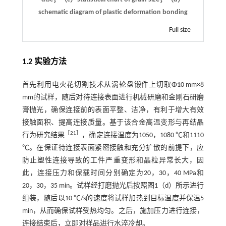
schematic diagram of plastic deformation bonding
Full size
1.2 实验方法
首先利用电火花切割技术从涡轮盘锻件上切取Φ10 mm×8
mm的试样，随后对待连接表面进行机械研磨和金刚石研磨
膏抛光，确保连接前的表面平整、洁净，有利于增大有效
接触面积、提高连接质量。基于该合金高温变形与再结晶
［
21
］
行为研究结果
，确定连接温度为1050，1080 ℃和1110
℃。在保证待连接表面紧密接触和充分扩散的前提下，应
防止塑性连接导致的工件严重变形和晶粒异常长大，因
此，连接压力和保载时间分别确定为20，30，40 MPa和
20，30，35 min。试样经打磨抛光后按照
图1
（d）所示进行
组装，随后以10 ℃/s的速度将试样加热到目标温度并保温5
min，从而确保试样受热均匀。之后，施加压力进行连接，
连接结束后，立即对样品进行水淬冷却。