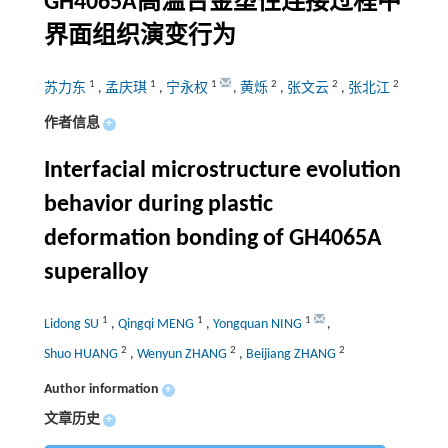
GH4065A高温合金塑性连接过程中
界面组织演变行为
1
1
1
2
2
2
苏力东
,
孟庆琪
,
宁永权
,
黄烁
,
张文云
,
张北江
作者信息
+
Interfacial microstructure evolution
behavior during plastic
deformation bonding of GH4065A
superalloy
1
1
1
Lidong SU
,
Qingqi MENG
,
Yongquan NING
,
2
2
2
Shuo HUANG
,
Wenyun ZHANG
,
Beijiang ZHANG
Author information
+
文章历史
+