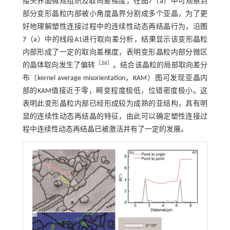
接头界面微观组织及取向差梯度，在
图7
（a）中可观察到
部分变形晶粒内部被小角度晶界分割成多个亚晶，为了更
好地理解塑性连接过程中的连续性动态再结晶行为，沿
图
7
（a）中的线段A1进行取向差分析，结果显示该变形晶粒
内部形成了一定的取向差梯度，表明变形晶粒内部分微区
［
26
］
的晶体取向发生了偏转
。结合该晶粒的局部取向差分
布（kernel average misorientation，KAM）图可发现亚晶内
部的KAM值接近于零，畸变程度极低，位错密度极小。这
表明此变形晶粒内部已经形成较为成熟的亚结构，具有明
显的连续性动态再结晶的特征，由此可以确定塑性连接过
程中连续性动态再结晶已被激活并有了一定的发展。