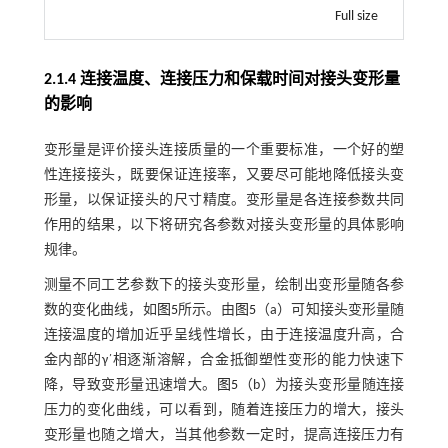
Full size
2.1.4 连接温度、连接压力和保载时间对接头变形量
的影响
变形量是评价接头连接质量的一个重要标准，一个好的塑
性连接接头，既要保证连接率，又要尽可能地降低接头变
形量，以保证接头的尺寸精度。变形量是各连接参数共同
作用的结果，以下将研究各参数对接头变形量的具体影响
规律。
测量不同工艺参数下的接头变形量，绘制出变形量随各参
数的变化曲线，如
图5
所示。由
图5
（a）可知接头变形量随
连接温度的增加近乎呈线性增长，由于连接温度升高，合
金内部的γ´相逐渐溶解，合金抵御塑性变形的能力快速下
降，导致变形量迅速增大。
图5
（b）为接头变形量随连接
压力的变化曲线，可以看到，随着连接压力的增大，接头
变形量也随之增大，当其他参数一定时，提高连接压力有