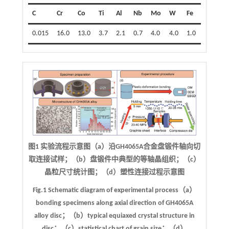
C
Cr
Co
Ti
Al
Nb
Mo
W
Fe
Ni
0.015
16.0
13.0
3.7
2.1
0.7
4.0
4.0
1.0
Bal.
图1 实验流程示意图（a）沿GH4065A合金盘锻件轴向切
取连接试样；（b）盘锻件中典型的等轴晶组织；（c）
晶粒尺寸统计图；（d）塑性连接过程示意图
Fig.1 Schematic diagram of experimental process（a）
bonding specimens along axial direction of GH4065A
alloy disc；（b）typical equiaxed crystal structure in
disc；（c）statistical chart of grain size；（d）