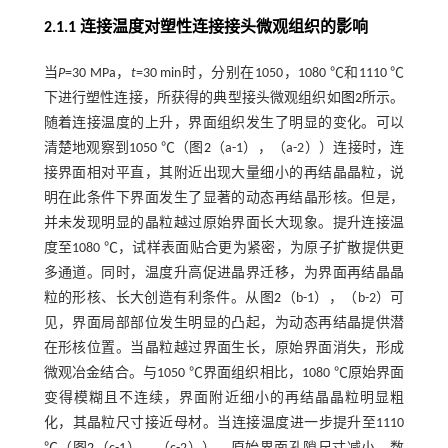
2.1.1 连接温度对塑性连接接头微观组织的影响
当
P
=30 MPa，
t
=30 min时，分别在1050，1080 ℃和1110 ℃
下进行塑性连接，所获得的典型接头微观组织如
图2
所示。
随着连接温度的上升，界面组织发生了明显的变化。可以
清楚地观察到1050 ℃（图
2
（a-1），（a-2））连接时，连
接界面相对平直，其附近出现大量细小的再结晶晶粒，说
明在此条件下界面发生了显著的动态再结晶形核。但是，
并未发现明显的晶粒越过原始界面长大现象。提升连接温
度至1080 ℃，试样表面贴合更为紧密，为原子扩散提供更
多通道。同时，温度升高促进晶界迁移，为界面再结晶晶
粒的形核、长大创造有利条件。从图
2
（b-1），（b-2）可
见，界面局部部位发生明显的凸起，为动态再结晶提供潜
在形核位置。当晶粒越过界面生长，原始界面消失，形成
微观冶金结合。与1050 ℃界面组织相比，1080 ℃原始界面
变得模糊且不连续，界面附近细小的再结晶晶粒明显粗
化，其晶粒尺寸接近母材。当连接温度进一步提升至1110