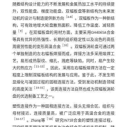
随着结构设计能力的不断发展和金属热加工水平的持续提
升，双性能盘、梯度功能盘、双幅板盘等新结构为未来发
［
6
-
8
］
动机的设计与制造提供新方向
。双幅板作为一种新结
构，可有效地增大轮盘散热面积、降低工作温度、减轻质
［
9
］
量
。在双幅板盘的用材方面，主要采用GH4065A合金
等具有优异的热强性、长期的组织稳定性以及出色的高低
［
10
］
周疲劳性能的变形高温合金
。双幅板涡轮盘可通过两
个单独制造的左右幅板焊接而成，焊接方法多采用熔焊工
艺，易形成热裂纹、缩孔、溅疤等缺陷，同时，易产生较
［
11
-
13
］
大的热应力
。因此，采用左右幅板熔焊方法在一定
程度上限制双幅板结构的发展与应用。鉴于此，不发生明
显熔化与凝固过程的固相连接方法，受到发动机制造领域
［
14
-
15
］
的高度关注
，该类连接方法自然也成为双幅板涡轮
盘的优选制备工艺之一。
塑性连接作为一种固相连接方法，接头无熔合区、组织与
母材接近、连接质量高，被广泛应用于高温合金的连接
［
16
-
17
］
［
18
］
。Zhang等
研究IN718合金的塑性连接过程，