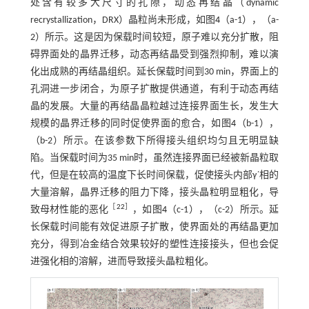
处含有较多大尺寸的孔隙，动态再结晶（dynamic
recrystallization，DRX）晶粒尚未形成，如图
4
（a-1），（a-
2）所示。这是因为保载时间较短，原子难以充分扩散，阻
碍界面处的晶界迁移，动态再结晶受到强烈抑制，难以演
化出成熟的再结晶组织。延长保载时间到30 min，界面上的
孔洞进一步闭合，为原子扩散提供通道，有利于动态再结
晶的发展。大量的再结晶晶粒越过连接界面生长，发生大
规模的晶界迁移的同时促使界面的愈合，如图
4
（b-1），
（b-2）所示。在该参数下所得接头组织均匀且无明显缺
陷。当保载时间为35 min时，虽然连接界面已经被新晶粒取
代，但是在较高的温度下长时间保载，促使接头内部γ´相的
大量溶解，晶界迁移的阻力下降，接头晶粒明显粗化，导
［
22
］
致母材性能的恶化
，如图
4
（c-1），（c-2）所示。延
长保载时间能有效促进原子扩散，使界面处的再结晶更加
充分，得到冶金结合效果较好的塑性连接接头，但也会促
进强化相的溶解，进而导致接头晶粒粗化。