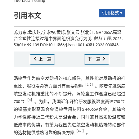
interfacial healing
引用格式 ▾
引用本文
苏力东,孟庆琪,宁永权,黄烁,张文云,张北江. GH4065A高温
合金塑性连接过程中界面组织演变行为[J].
材料工程
, 2025,
53(01): 99-109 DOI:10.11868/j.issn.1001-4381.2023.000846
上一篇
下一篇
涡轮盘作为航空发动机的核心部件，其性能对发动机的推
［
1
-
2
］
重比、服役寿命等方面具有重要影响
。随着先进涡扇
航空发动机推重比的不断提升，涡轮盘工作温度已经超过
［
3
］
700 ℃
。为此，我国近年开始研发服役温度高达750 ℃
的镍基变形高温合金涡轮盘用材料GH4065A合金，其综合
力学性能接近二代粉末高温合金，同时兼具高服役温度和
低成本的优势，有望为我国先进航空发动机热端转动部件
［
4
-
5
］
的选材提供成熟可靠的解决方案
。