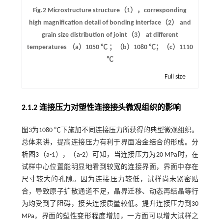
Fig.2 Microstructure structure（1），corresponding
high magnification detail of bonding interface（2） and
grain size distribution of joint（3） at different
temperatures （a）1050 ℃ ；（b）1080 ℃；（c）1110
℃
Full size
2.1.2 连接压力对塑性连接接头微观组织的影响
图3
为1080 ℃下施加不同连接压力所获得的典型微观组织。
总体来讲，提高连接压力有利于界面冶金结合的形成。分
析图
3
（a-1），（a-2）可知，当连接压力为20 MPa时，在
试样中心位置能明显地看到较宽的连接界面，界面中存在
尺寸较大的孔隙。因为连接压力较低，试样尚未紧密贴
合，导致原子扩散通道不足，晶界迁移、动态再结晶等行
为均受到了阻碍，接头连接质量较低。提升连接压力到30
MPa，界面的塑性变形程度增加，一方面可以增大试样之