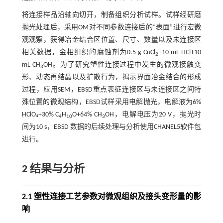
将连接样品沿轴向切开，制备组织分析试样。试样经研磨
抛光处理后，采用OM对不同参数连接后的“表面”进行宏微
观观察，获得冶金结合区位置、尺寸、数量以及未连接区
相关数据，金相组织的腐蚀剂为0.5 g CuCl
+10 mL HCl+10
2
mL CH
OH。为了研究塑性连接过程中发生的微观接触变
3
形、动态再结晶以及扩散行为，揭示界面冶金结合的形成
过程，应用SEM，EBSD重点表征连接区与未连接区之间特
殊位置的微观结构，EBSD试样采用电解抛光，电解液为6%
HClO₄+30% C
H
O+64% CH
OH，电解电压为20 V，抛光时
4
10
3
间为10 s，EBSD 数据的后续处理与分析使用CHANEL5软件包
进行。
2 结果与分析
2.1 塑性连接工艺参数对微观组织及接头变形量的影
响