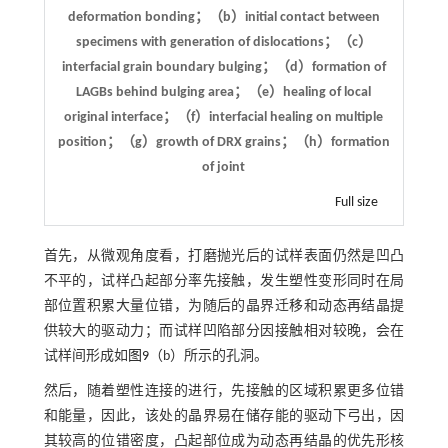
deformation bonding；（b）initial contact between
specimens with generation of dislocations；（c）
interfacial grain boundary bulging；（d）formation of
LAGBs behind bulging area；（e）healing of local
original interface；（f）interfacial healing on multiple
position；（g）growth of DRX grains；（h）formation
of joint
Full size
首先，从微观角度看，打磨抛光后的试样表面仍然是凹凸
不平的，试样凸起部分率先接触，发生塑性变形同时在局
部位置积累大量位错，为随后的晶界迁移和动态再结晶提
供较大的驱动力；而试样凹陷部分因接触相对较晚，会在
试样间形成如
图9
（b）所示的孔洞。
然后，随着塑性连接的进行，先接触的区域积累更多位错
和能量，因此，该处的晶界易在储存能的驱动下弓出，因
其较高的位错密度，凸起部位成为动态再结晶的优先形核