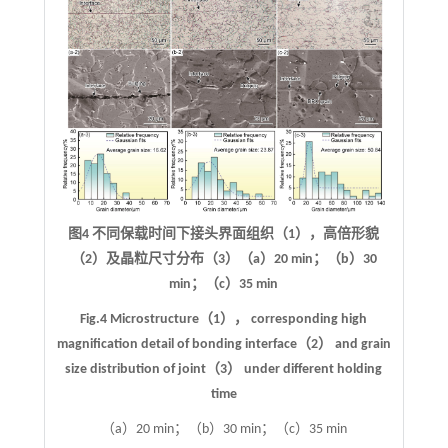
图4 不同保载时间下接头界面组织（1），高倍形貌
（2）及晶粒尺寸分布（3）（a）20 min；（b）30
min；（c）35 min
Fig.4 Microstructure（1）， corresponding high
magnification detail of bonding interface（2） and grain
size distribution of joint（3） under different holding
time
（a）20 min；（b）30 min；（c）35 min