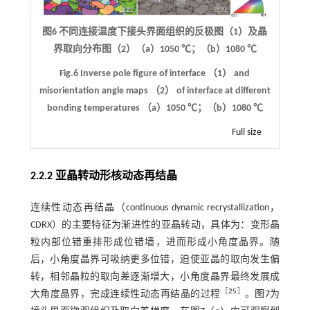
图6 不同连接温度下接头界面组织的反极图（1）及晶
界取向分布图（2）（a）1050 ℃；（b）1080 ℃
Fig.6 Inverse pole figure of interface （1） and
misorientation angle maps （2） of interface at different
bonding temperatures （a）1050 ℃；（b）1080 ℃
Full size
2.2.2 亚晶转动形核动态再结晶
连续性动态再结晶（continuous dynamic recrystallization，
CDRX）的主要特征为渐进性的亚晶转动，具体为：变形晶
粒内部位错重排形成位错墙，进而形成小角度晶界。随
后，小角度晶界可吸纳更多位错，迫使亚晶的取向发生偏
转，相邻晶粒的取向差逐渐增大，小角度晶界最终发展成
［
25
］
大角度晶界，完成连续性动态再结晶的过程
。
图7
为