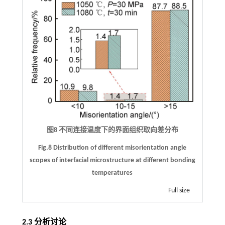
图8 不同连接温度下的界面组织取向差分布
Fig.8 Distribution of different misorientation angle
scopes of interfacial microstructure at different bonding
temperatures
Full size
2.3 分析讨论