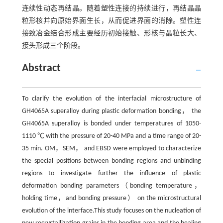
连续性动态再结晶。随着塑性连接的持续进行，再结晶晶
粒形核并向原始界面生长，从而促进界面的消除。塑性连
接致冶金结合形成主要经历初始接触、形核与晶粒长大、
接头形成三个阶段。
Abstract
To clarify the evolution of the interfacial microstructure of
GH4065A superalloy during plastic deformation bonding， the
GH4065A superalloy is bonded under temperatures of 1050-
1110 ℃ with the pressure of 20-40 MPa and a time range of 20-
35 min. OM，SEM， and EBSD were employed to characterize
the special positions between bonding regions and unbinding
regions to investigate further the influence of plastic
deformation bonding parameters（bonding temperature，
holding time，and bonding pressure） on the microstructural
evolution of the interface.This study focuses on the nucleation of