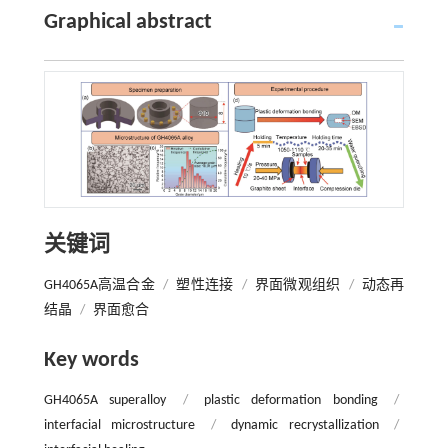
Graphical abstract
关键词
GH4065A高温合金
/
塑性连接
/
界面微观组织
/
动态再
结晶
/
界面愈合
Key words
GH4065A superalloy
/
plastic deformation bonding
/
interfacial microstructure
/
dynamic recrystallization
/