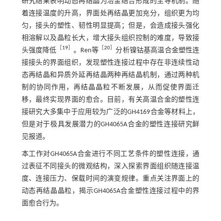
研究结果表明动态再结晶为冶金结合形成的主导机制。随
着连接温度的升高，界面处再结晶更加充分，组织更为均
匀，接头的塑性、韧性明显提高；但是，会造成接头强化
相溶解以及晶粒长大，增大接头组织控制的难度，导致接
［
19
］
［
20
］
头强度降低
。Ren等
分析镍钴基高温合金塑性连
接接头的界面组织，发现塑性连接过程中存在非连续性动
态再结晶和异质外延再结晶两种再结晶机制，通过两种机
制的协同作用，再结晶晶粒不断发展，从而促使界面迁
移，最终实现界面的愈合。目前，有关高温合金的塑性连
接研究大多集中于应用较为广泛的GH4169合金等材料上，
但是对于极具发展潜力的GH4065A合金的塑性连接研究鲜
见报道。
本工作对GH4065A合金进行不同工艺条件的塑性连接，通
过表征不同接头的微观结构，深入探索界面组织随连接温
度、连接压力、保载时间的演变规律。重点关注界面上的
动态再结晶晶粒，揭示GH4065A合金塑性连接过程中的界
面愈合行为。