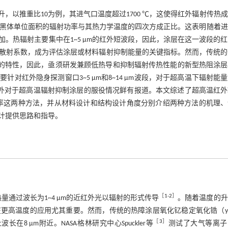
以推重比10为例，其进气口温度超过1700 ℃，这使得红外辐射传热
nn定律，黑体单位面积的辐射功率与其热力学温度的四次方成正比。这表明随着
。热辐射主要集中在1~5 μm的红外短波段，因此，涂层在这一波段的
散射系数，成为评估涂层或材料辐射抑制能量的关键指标。然而，传统的
波段对辐射呈现半透明的特性，因此，亟须研发兼顾低热导和抑制辐射传热性能的新型热阻涂
红外隐身探测窗口3~5 μm和8~14 μm波段，对于超高温下辐射能
，国内外对于超高温辐射抑制涂层的服役情况鲜有报道。本文综述了超高温红
率这两种方法，并从材料设计和结构设计角度分别介绍两种方法的机理、
计提供思路和指导。
［
1
-
2
］
热量通过波长为1~4 μm的近红外光以辐射的形式传导
。随着温度的升
温度的应用尤其重要。然而，传统的热障涂层氧化钇稳定氧化锆（yttr
［
3
］
止波长在8 μm附近。NASA格林研究中心Spuckler等
测试了大气等离子