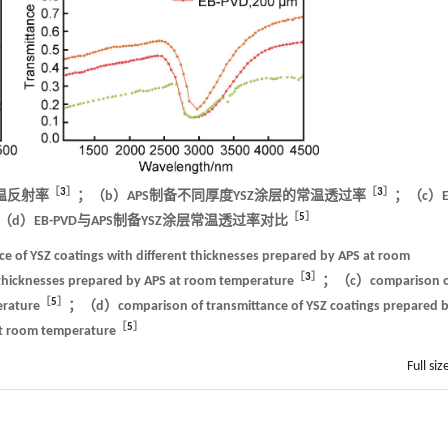
［
3
］
［
3
］
常温反射率
；（b）APS制备不同厚度YSZ涂层的常温透过率
；（c）E
［
5
］
（d）EB-PVD与APS制备YSZ涂层常温透过率对比
e of YSZ coatings with different thicknesses prepared by APS at room
［
3
］
thicknesses prepared by APS at room temperature
；（c）comparison o
［
5
］
erature
；（d）comparison of transmittance of YSZ coatings prepared 
［
5
］
t room temperature
Full siz