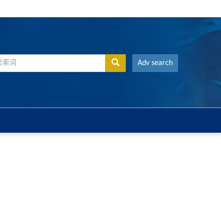
Adv search