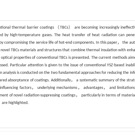
ntional thermal barrier coatings （TBCs） are becoming increasingly ineffecti
ed by high-temperature gases. The heat transfer of heat radiation can pene
by compromising the service life of hot-end components. In this paper， the aut
f novel TBCs materials and structures that combine thermal insulation with enh
ed optical properties of conventional TBCs is presented. The current methods aim
ssed. Particular attention is given to the issue of conventional YSZ-based inabil
 An analysis is conducted on the two fundamental approaches for reducing the inf
red absorptance of coatings. Additionally， a systematic summary of the strat
ing influencing factors， underlying mechanisms， advantages， and limitation
ment of novel radiation-suppressing coatings， particularly in terms of materia
 are highlighted.