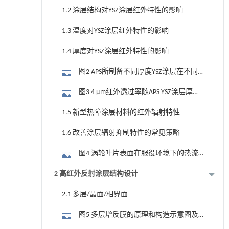
APS制备不同厚度YSZ涂层的常温反射率
1.2 涂层结构对YSZ涂层红外特性的影响
［3］；（b）APS制备不同厚度YSZ涂层的
1.3 温度对YSZ涂层红外特性的影响
常温透过率［3］；（c）EB-PVD与APS制备
YSZ涂层常温反射率对比［5］；（d）EB-
1.4 厚度对YSZ涂层红外特性的影响
PVD与APS制备YSZ涂层常温透过率对比
图2 APS所制备不同厚度YSZ涂层在不同
［5］
温度下的3~14 μm红外发射率（a）300
图3 4 μm红外透过率随APS YSZ涂层厚度
℃；（b）1000 ℃
变化及其拟合曲线（a），（b）本工作求
1.5 新型热障涂层材料的红外辐射特性
解出的中高温红外透过率及其拟合结果；
1.6 改善涂层辐射抑制特性的常见策略
（c）上海交通大学测试的室温红外透过率
及其拟合结果［11］；（d）~（h）NASA
图4 涡轮叶片表面在服役环境下的热流
测试的不同温度下红外透过率及其拟合结
传输示意图（a）及高红外反射涂层（b）
2 高红外反射涂层结构设计
果［3，6］
和高红外吸收涂层（c）入射辐射热流示意
2.1 多层/晶面/相界面
图
图5 多层增反膜的原理和构造示意图及