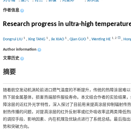
刘冬瑞
,
唐兴
,
肖杰
,
郭谦
,
何雯婷
,
郭洪波
作者信息
+
Research progress in ultra-high temperature
1
1
1
1
1
,
2
Dongrui LIU
,
Xing TANG
,
Jie XIAO
,
Qian GUO
,
Wenting HE
,
Hon
Author information
+
文章历史
+
摘要
随着航空发动机涡轮前进口燃气温度的不断提升，传统的热障涂层难以
热下层金属基体，损害热端部件服役寿命。本文结合作者的实验结果，
障涂层的近红外光学特性，深入探讨了目前用来提高涂层抑制辐射传热
射热传播的问题，对提高涂层的红外反射率或红外吸收率这两类降低热
的调控手段、影响因素、内在机理及优缺点进行了系统总结。最后指出
势和突破方向。