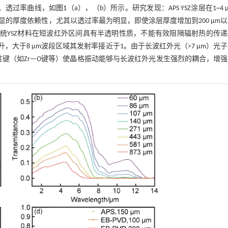
反射率、透过率曲线，如
图1
（a），（b）所示。研究发现：APS YSZ涂层在1~4 
的厚度依赖性，尤其以透过率最为明显，即使涂层厚度增加到200 μm
明传统YSZ材料在短波红外区间具有半透明性质，不能有效阻隔辐射热的传
升，大于8 μm波段区域其发射率接近于1。由于长波红外光（>7 μm）光
性键（如Zr—O键等）使晶格振动能够与长波红外光发生强烈的耦合，增