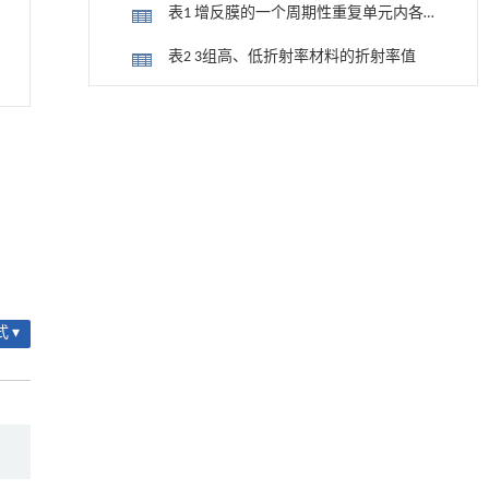
不同折射率设定下对7~14 μm波段反射率
表1 增反膜的一个周期性重复单元内各
的有限元模拟结果（a）增反膜体系削弱入
层厚度设计
表2 3组高、低折射率材料的折射率值
射光和增强反射光的原理示意图；（b）红
外增反涂层示意图；（c）不同折射率差时
2.2 调控孔隙率/微裂纹
降温路面涂层混合反射行为及其对道路光环境
[1]
7~14 μm波段积分反射率随重复单元数的
安全的影响研究
表3 一些常用热障涂层及添加相的短波
变化；（d），（e），（f）高、低折射率
Engineering
. 2026, Vol.58(3): 1-303
红外折射率
层的折射率差为0.3，0.65，0.9时7~14 μm
https://doi.org/10.1016/j.eng.2025.06.014
表4 不同YSZ涂层的红外辐射性能
反射率随重复单元数的变化
用于宽浓度范围高效捕集CO₂及低能耗再生的新
图6 涂层/材料的红外反射率随孔隙率的
[2]
型酮基IPDA相变吸收剂
变化分布［3，25，27-31］
3 高红外吸收材料开发
Engineering
. 2026, Vol.58(3): 1-303
https://doi.org/10.1016/j.eng.2025.05.008
3.1 离子掺杂
 ▾
用于背面供电网络的纯钌n-TSV加工与极致全干
[3]
3.2 引入高吸收第二相
法SOI晶圆减薄技术
Engineering
. 2026, Vol.58(3): 1-303
4 结束语
https://doi.org/10.1016/j.eng.2025.10.026
参考文献
迈向聚合物循环发展的未来
[4]
Engineering
. 2026, Vol.58(3): 1-303