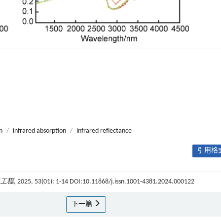
n
/
infrared absorption
/
infrared reflectance
引用格式
工程
, 2025, 53(01): 1-14 DOI:10.11868/j.issn.1001-4381.2024.000122
下一篇