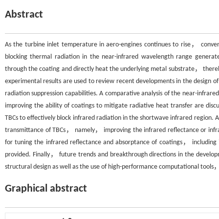
Abstract
As the turbine inlet temperature in aero-engines continues to rise， conve
blocking thermal radiation in the near-infrared wavelength range generat
through the coating and directly heat the underlying metal substrate， there
experimental results are used to review recent developments in the design o
radiation suppression capabilities. A comparative analysis of the near-infrar
improving the ability of coatings to mitigate radiative heat transfer are discu
TBCs to effectively block infrared radiation in the shortwave infrared region.
transmittance of TBCs， namely， improving the infrared reflectance or infra
for tuning the infrared reflectance and absorptance of coatings， includ
provided. Finally， future trends and breakthrough directions in the develop
structural design as well as the use of high-performance computational tools，
Graphical abstract