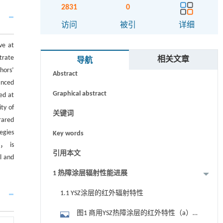
2831
0
访问
被引
详细
ve at
摘要
trate
相关文章
导航
hors’
Abstract
anced
Graphical abstract
ed at
ity of
关键词
rared
egies
Key words
s， is
引用本文
l and
1 热障涂层辐射性能进展
1.1 YSZ涂层的红外辐射特性
图1 商用YSZ热障涂层的红外特性（a）