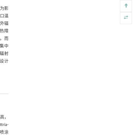
基金资助
https://doi.org/10.1016/j.eng.2026.01.007
成为影
进口温
Erratum to "Procyanidin C1 Modulates the
[5]
红外辐
Microbiome to Increase FOXO1 Signaling and
Valeric Acid Levels to Protect the Mucosal Barrier
热障
in Inflammatory Bowel Disease" [Engineering 42
层。而
(2024) 108-120]
量集中
https://doi.org/10.1016/j.eng.2026.01.007
外辐射
设计
高，
ia-
喷涂