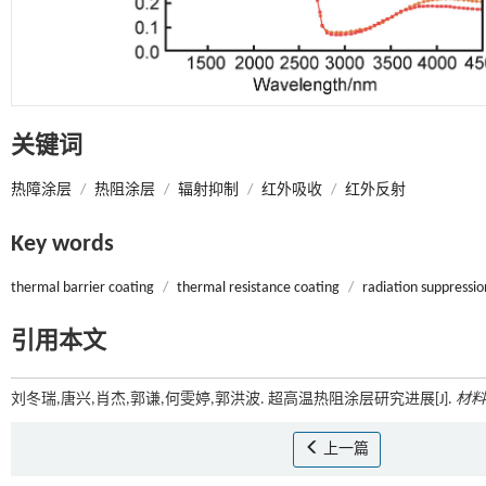
关键词
热障涂层
/
热阻涂层
/
辐射抑制
/
红外吸收
/
红外反射
Key words
thermal barrier coating
/
thermal resistance coating
/
radiation suppressio
引用本文
刘冬瑞,唐兴,肖杰,郭谦,何雯婷,郭洪波. 超高温热阻涂层研究进展[J].
材料
上一篇