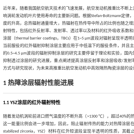
近年来，随着我国航空航天技术的飞速发展，航空发动机推重比不断上升，
响涡轮发动机叶片使用寿命的主要新问题。根据Stefan-Boltzma
度的升高，总热辐射通量增大，热辐射在热传导中所占的比例也随之增加
射特性，包括红外反射率、发射率、透过率以及材料的红外吸收系数和
涂层（thermal barrier coatings，TBCs）在1~5 μm
当前服役的红外辐射抑制涂层主要应用于中低温下的服役条件，并且主要针对
的0.5~4.5 μm波段的辐射抑制涂层的研究主要停留于理论和实验
抑制透过涂层的研究进展，重点阐述提高涂层反射率和涂层吸收/发射
方式与研究现状，为未来高推重比航空发动机中高效隔热陶瓷涂层的设
1 热障涂层辐射性能进展
1.1 YSZ涂层的红外辐射特性
随着发动机涡轮前进口燃气温度的不断升高（>1300 ℃），超过40%的
这一能量比例会进一步增加，因此，阻止辐射传热的能力对热障涂层在更高
stabilized zirconia，YSZ）材料在红外短波段呈现半透明的性质，其截