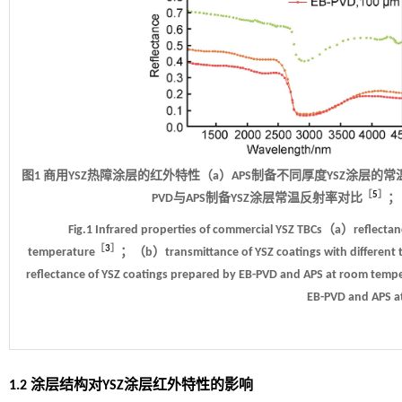
图1 商用YSZ热障涂层的红外特性（a）APS制备不同厚度YSZ涂层的
［
5
］
PVD与APS制备YSZ涂层常温反射率对比
；
Fig.1 Infrared properties of commercial YSZ TBCs（a）reflectanc
［
3
］
temperature
；（b）transmittance of YSZ coatings with different 
reflectance of YSZ coatings prepared by EB-PVD and APS at room temp
EB-PVD and APS a
1.2 涂层结构对YSZ涂层红外特性的影响