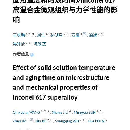
固溶温度和时效时间对Inconel 617
高温合金微观组织与力学性能的影
响
1
,
2
,
3
4
2
,
3
1
2
,
3
王庆鹏
,
刘生
,
孙明月
,
贾震
,
徐斌
,
2
,
3
5
吴升清
,
陈轶杰
作者信息
+
Effect of solid solution temperature
and aging time on microstructure
and mechanical properties of
Inconel 617 superalloy
1
,
2
,
3
4
2
,
3
Qingpeng WANG
,
Sheng LIU
,
Mingyue SUN
,
1
2
,
3
2
,
3
5
Zhen JIA
,
Bin XU
,
Shengqing WU
,
Yijie CHEN