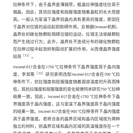
拉伸条件下，由于晶界是薄弱项，粗晶拉伸强度往往高于
细晶，因此，其抗拉强度和屈服强度随着晶粒的长大而提
高。一般认为室温下晶界较晶内具有更高的强度，原因在
于晶界对位错的运动起到阻碍作用，且根据Orowan机制，
晶界处的碳化物颗粒阻碍位错的运动，位错无法穿越颗粒
而产生绕过行为；此外，晶界处不连续分布的碳化物颗粒
在拉伸过程中起到抑制裂纹扩展的作用，从而使晶界强度
［
11
］
较高
。
Inconel 617合金在≤750 ℃拉伸条件下晶界强度高于晶内强
［
12
］
度，李其等
研究表明改型Inconel 617合金在700 ℃拉
伸条件下，抗拉强度和屈服强度随着固溶温度的升高而降
低，其抗拉强度和屈服强度的变化规律同本研究750 ℃拉伸
结果一致，因此，Inconel 617合金在≤750 ℃拉伸条件下晶
界强度高于晶内强度，这与室温下晶界强度高于晶内强度
的结果一致。Inconel 617合金在900 ℃拉伸条件下晶内强度
高于晶界强度。若将合金的晶界区域和晶内区域视为两种
独立的材料，则晶界区域和晶内区域的高温强度存在一个