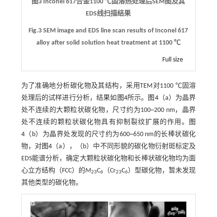
图3 Inconel 617合金1100 ℃固溶热处理后SEM图及其
EDS线扫描结果
Fig.3 SEM image and EDS line scan results of Inconel 617
alloy after solid solution heat treatment at 1100 ℃
Full size
为了准确地分析碳化物及其结构，采用TEM对1100 ℃固溶
处理后的试样进行分析，结果如
图4
所示。
图4
（a）为晶界
处不连续的大颗粒状碳化物，尺寸约为100~200 nm，晶界
处不连续的颗粒状碳化物具有抑制裂纹扩展的作用。
图
4
（b）为晶界处发现的尺寸约为600~650 nm的长棒状碳化
物，对
图4
（a），（b）中不同形貌的碳化物衍射斑标定及
EDS能谱分析，确定大颗粒状碳化物和长棒状碳化物均为面
心立方结构（FCC）的
M
C
（Cr
C
）型碳化物，暂未发现
23
6
23
6
其他类型的碳化物。