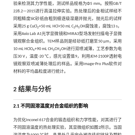
验来检测其力学性能，测试样品规格为Φ5 mm。按照GB/T
228.2—2015进行高温拉伸实验。热处理后的金相试样经不
同粗糙度SiC砂纸由粗到细逐级湿磨并抛光，抛光后的试样
采用25 g CuCl
+50 mL HCl+50 mL C
H
OH腐蚀液，腐蚀13 s，
2
2
5
采用Axio Lab A1光学显微镜和MIRA3型场发射扫描电子显微
镜观察合金组织。TEM样品则是经砂纸打磨至50 μm，采用
10 mL HClO
+90 mL CH
CH
OH进行双喷减薄，工艺参数为电
4
3
2
压30 V，温度-20 ℃，感光设置值9，利用JEM-2100P透射电
镜观察双喷减薄处理后的样品。采用Image-Pro Plus软件对
材料的平均晶粒度进行统计。
2 结果与分析
2.1 不同固溶温度对合金组织的影响
为优化Inconel 617合金的锻态组织和力学性能，对其进行了
不同固溶温度的热处理实验，其显微组织如
图2
所示。当固