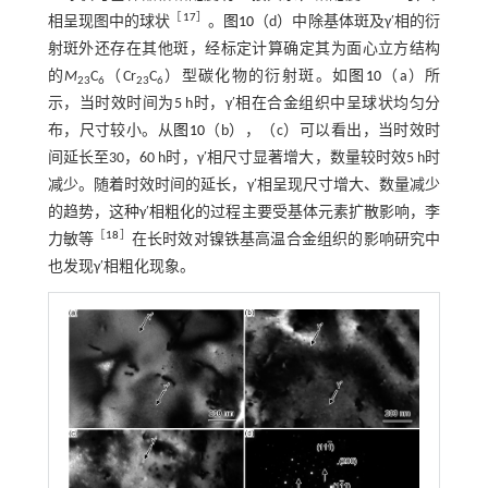
［
17
］
相呈现图中的球状
。
图10
（d）中除基体斑及γ′相的衍
射斑外还存在其他斑，经标定计算确定其为面心立方结构
的
M
C
（Cr
C
）型碳化物的衍射斑。如
图10
（a）所
23
6
23
6
示，当时效时间为5 h时，γ′相在合金组织中呈球状均匀分
布，尺寸较小。从
图10
（b），（c）可以看出，当时效时
间延长至30，60 h时，γ′相尺寸显著增大，数量较时效5 h时
减少。随着时效时间的延长，γ′相呈现尺寸增大、数量减少
的趋势，这种γ′相粗化的过程主要受基体元素扩散影响，李
［
18
］
力敏等
在长时效对镍铁基高温合金组织的影响研究中
也发现γ′相粗化现象。