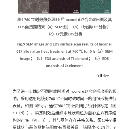
图9 760 ℃时效热处理5 h后Inconel 617合金SEM图及其
EDS面扫描结果（a）SEM图；（b）Ti元素EDS分析；
（c）Cr元素EDS分析
Fig.9 SEM image and EDS surface scan results of Inconel
617 alloy after heat treatment at 760 ℃ for 5 h（a）SEM
image；（b）EDS analysis of Ti element；（c）EDS
analysis of Cr element
Full size
为了进一步确定不同时效时间对Inconel 617合金析出相的影
响，采用透射电镜对760 ℃不同时效时间下的组织形貌进行
表征，如
图10
所示。通过760 ℃析出相电子衍射斑标定（
图
10
（d）），确定时效后组织中球状颗粒为面心立方有序结
构的γ′-Ni
（Al，Ti），其与基体存在共格关系。
图10
中γ′相
3
呈球状与基体晶格错配度有直接关系，错配度<0.2%时，γ′