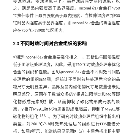
等强温度，等强温度以下，晶界强度高于晶内强度，反
之，则是晶内强度高于晶界强度。Inconel 617合金在≤750
℃拉伸条件下晶界强度高于晶内强度，当拉伸温度达到900
℃时晶内强度高于晶界强度，则Inconel 617合金的等强温度
应在750 ℃<
T
≤900 ℃区间内。
2.3 不同时效时间对合金组织的影响
γ′相是Inconel 617合金重要强化相之一，其析出与回溶温度
低于固溶热处理温度，因此，采用760 ℃时效热处理来优化
合金的组织和性能。
图8
为Inconel 617合金不同时效时间热
处理后的组织SEM图，经统计不同时效热处理后合金的晶
粒尺寸无明显差异，晶界及晶内碳化物尺寸与数量也未见
明显差异，原因在于数量众多的γ′相通过限制Cr和Mo等碳
化物形成元素的扩散，从而抑制了碳化物形成元素的聚
集，γ′相在
M
C
碳化物周围形成阻隔层，抑制了
M
C
等
23
6
23
6
［
11
］
碳化物的粗化
。为了研究时效热处理后组织中析出相
类型，对760 ℃/5 h时效热处理后的组织进行EDS能谱分
析，如
图9
所示，能谱结果显示
图9
（a）中黑色析出相主要