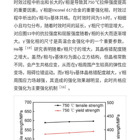
时效过程中析出和长大的γ′相是导致其750 ℃拉伸强度提高
的重要因素。γ′相是Inconel 617合金的重要强化相，时效过
程中析出的γ′相与γ基体共格。在时效时间为5 h时，γ′相细
小且均匀分布，随着时效时间的延长，γ′相尺寸明显增大，
对应
图11
中的抗拉强度和屈服强度随着γ′相的长大而逐渐增
大。γ′强化相的尺寸是高温合金强化中的一个重要参数，
［
19
］
He等
研究表明随着γ′相尺寸的增大，其晶格错配度随
之增大。虽然γ′相与γ基体均为面心立方结构，但晶格常数
不同，会产生共格应变，从而在γ′相周围产生较高的弹性应
变场，阻碍位错运动。而γ′相与γ基体晶格错配度越大，γ′相
周围应力场越强，其造成的强化效果越明显，此时共格应
［
16
］
变强化为主要强化机制
。