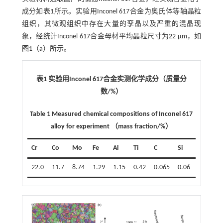
成分如
表1
所示。实验用Inconel 617合金为奥氏体等轴晶粒
组织，其微观组织中存在大量的孪晶以及严重的混晶现
象，经统计Inconel 617合金母材平均晶粒尺寸为22 μm，如
图1
（a）所示。
表1 实验用Inconel 617合金实测化学成分（质量分
数/%）
Table 1 Measured chemical compositions of Inconel 617
alloy for experiment （mass fraction/%）
Cr
Co
Mo
Fe
Al
Ti
C
Si
Mn
N
22.0
11.7
8.74
1.29
1.15
0.42
0.065
0.06
0.05
0