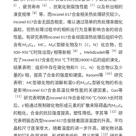
5
］
［
6
］
［
7
］
、疲劳寿命
、抗氧化耐腐蚀性能
以及析出相的
［
8
］
演变规律
等，而Inconel 617合金相关热处理研究较少。
Inconel 617合金无固态相变，难以通过简单的热处理来细化
晶粒，但热处理过程中的相析出行为显著影响合金的综合
性能。有研究表明Inconel 617合金经固溶热处理后组织中仍
含有
M
C
，
M
C，
M
C型碳化物及Ti（C，N）化合物，在
23
6
6
［
8
］
［
9
］
500~950 ℃时效出现γ′相等新相
。Mehdizadeh等
研
究了Inconel 617合金在850 ℃下时效24000 h后的组织演化，
结果表明：组织中存在碳化物和Ti（C，N）化合物以及少
［
10
］
量的γ′相，提高了合金的强度和硬度。Kaoumi等
研究
表明：
M
C型碳化物的溶解和富Cr的
M
C
型碳化物的析出
23
6
是影响Inconel 617合金高温拉伸性能的关键因素。Gao等
［
11
］
研究表明铸态Inconel 617B合金经700 ℃/5000 h长时效
后，γ′相通过限制碳化物形成元素的扩散来阻碍晶内
M
C
23
6
［
12
］
的粗化，合金的抗拉强度提高，塑性降低。李其等
研
究表明锻态改型Inconel 617合金随着固溶温度的升高，平均
晶粒尺寸逐渐增大，随着温度的进一步升高，碳化物对晶
［
13
］