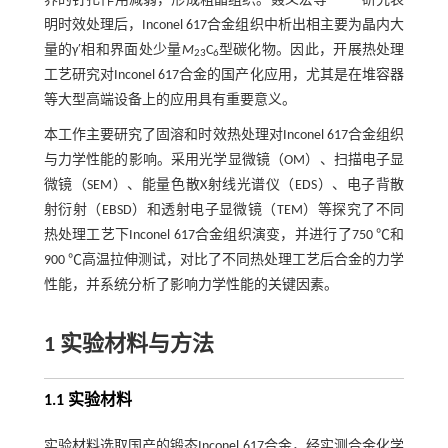
界的钉扎作用减弱，形成粗晶组织。聂义宏等
研究表
明时效处理后，Inconel 617合金组织中析出相主要为晶内大
量的γ′相和界面处少量
M
C
型碳化物。因此，开展热处理
23
6
工艺研究对Inconel 617合金的国产化应用，尤其是在堆容器
等大型高端设备上的应用具有重要意义。
本工作主要研究了固溶和时效热处理对Inconel 617合金组织
与力学性能的影响。采用光学显微镜（OM）、扫描电子显
微镜（SEM）、能量色散X射线光谱仪（EDS）、电子背散
射衍射（EBSD）和透射电子显微镜（TEM）等探究了不同
热处理工艺下Inconel 617合金组织演变，并进行了750 ℃和
900 ℃高温拉伸测试，对比了不同热处理工艺后合金的力学
性能，并系统分析了影响力学性能的关键因素。
1 实验材料与方法
1.1 实验材料
实验材料选取国产的锻态Inconel 617合金，经实测合金化学