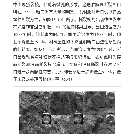
中出现撕裂棱，伴随着微孔的形成，这是准解理断裂断口
［
20
］
特征
，断口仍有大量的韧窝，表明此时断口仍以穿晶
塑性断裂为主，如
图12
（b）所示。撕裂棱的出现往往发生
在脆性转变温度附近，750 ℃拉伸结果显示：当固溶温度为
1000 ℃时，伸长率为84.5%，而固溶温度为1100 ℃时，伸
长率降低至79.5%，材料塑性的下降证明断口由塑性断裂向
脆性转变。如
图12
（c）所示，当固溶温度为1200 ℃时，断
口呈现韧窝与冰糖状花样共存的形貌特征，表明此时为穿
晶断裂和沿晶断裂复合模式，穿晶和沿晶断裂共存表明断
口进一步向脆性转变，此时伸长率进一步降低至52.5%，低
于未经热处理母材伸长率（60%）。