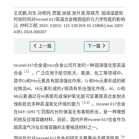
王庆鹏,刘生,孙明月,贾震,徐斌,吴升清,陈轶杰. 固溶温度和
时效时间对Inconel 617高温合金微观组织与力学性能的影响
[J].
材料工程
, 2025, 53(01): 121-130 DOI:10.11868/j.issn.1001-
4381.2024.000207
上一篇
下一篇
Inconel 617合金是Inco合金公司开发的一种固溶强化型高温
［
1
］
合金
，广泛应用于航空航天、能源、化工等领域中。
其中Co和Mo元素具有固溶强化作用，Cr和Mo元素形成的碳
化物及Al，Ni元素形成的γ′相具有析出强化作用，Al，Cr和
Nb元素通过在Ni表面形成保护氧化层可显著提高合金耐点
［
2
-
3
］
蚀和抵抗多种高温氧化环境的能力
。Inconel 617合金
在649~1093 ℃范围内长时保温无有害相析出，是一种理想
的核反应堆容器材料，目前，国内外将Inconel 617合金作为
超高温气冷反应堆容器的主要候选材料之一。
［
4
-
国内外针对Inconel 617合金的研究主要集中于蠕变性能