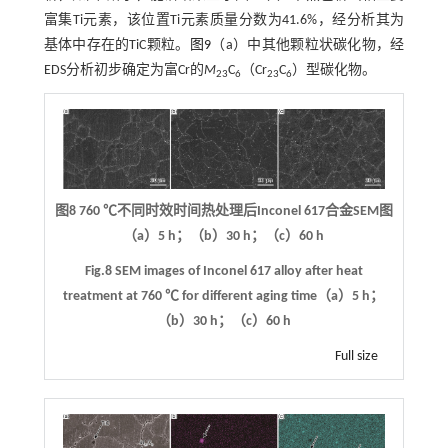
富集Ti元素，该位置Ti元素质量分数为41.6%，经分析其为
基体中存在的TiC颗粒。
图9
（a）中其他颗粒状碳化物，经
EDS分析初步确定为富Cr的
M
C
（Cr
C
）型碳化物。
23
6
23
6
图8 760 ℃不同时效时间热处理后Inconel 617合金SEM图
（a）5 h；（b）30 h；（c）60 h
Fig.8 SEM images of Inconel 617 alloy after heat
treatment at 760 ℃ for different aging time（a）5 h；
（b）30 h；（c）60 h
Full size