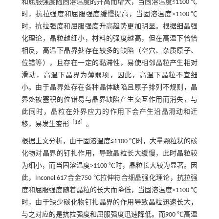
和屈服强度随固溶温度的升高而增大，当固溶温度≤1100 ℃
时，抗拉强度和屈服强度缓慢提高，当固溶温度>1100 ℃
时，抗拉强度和屈服强度升高趋势更加明显。根据细晶强
化理论，晶粒越细小，材料的强度越高，但在高温下恰恰
相反，高温下晶界处存在较多的缺陷（空穴、杂质原子、
位错等），且存在一定的黏滞性，易使相邻晶粒产生相对
滑动，高温下晶界为薄弱项，因此，高温下晶粒不宜细
小。由于晶界处存在各种晶体缺陷且原子排列不规则，晶
界处被塞积的位错易与晶界缺陷产生交互作用而消失，与
此同时，晶粒在外界应力的作用下会产生沿晶滑动和迁
［
16
］
移，易发生变形
。
根据上文分析，由于固溶温度≤1100 ℃时，大量颗粒状的碳
化物对晶界的钉扎作用，导致晶粒长大缓慢，此时晶粒较
为细小，而当固溶温度>1100 ℃时，晶粒长大较为显著。因
此，Inconel 617合金750 ℃拉伸符合细晶强化理论，抗拉强
度和屈服强度随着晶粒的长大而降低，当固溶温度>1100 ℃
时，由于缺少碳化物钉扎晶界的作用导致晶粒迅速长大，
与之对应的是抗拉强度和屈服强度迅速降低。而900 ℃高温