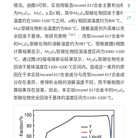
情况。由
图5
可知，实验用锻态Inconel 617合金主要析出相
为
M
C
，
M
C，μ及γ′相，其中
M
C
型碳化物回溶于基体
23
6
6
23
6
温度约在1000~1100 ℃之间，μ和γ′相回溶温度约为800 ℃，
M
C型碳化物析出温度约为800 ℃，随着温度的升高难以完
6
［
15
］
全回溶于基体。有研究表明
：改型Inconel 617合金中
的
M
C
型碳化物的溶解温度约为987 ℃，而根据
图5
相图
23
6
计算结果显示，
M
C
型碳化物回溶温度区间为1000~1100
23
6
℃，通过
图2
扫描电镜表征结果显示，
M
C
型碳化物完全
23
6
回溶于基体温度在1100~1200 ℃区间内。造成这一差异的原
因在于本实验Inconel 617合金成分与改型Inconel 617合金成
分存在差异，使得析出相的溶解温度不同，而平衡相图计
算结果存在误差，因此，本实验Inconel 617合金中的
M
C
23
6
型碳化物完全回溶于基体的温度区间为1100~1200 ℃。