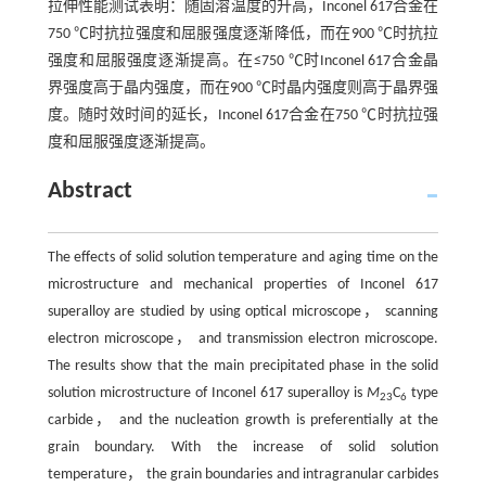
拉伸性能测试表明：随固溶温度的升高，Inconel 617合金在
750 ℃时抗拉强度和屈服强度逐渐降低，而在900 ℃时抗拉
强度和屈服强度逐渐提高。在≤750 ℃时Inconel 617合金晶
界强度高于晶内强度，而在900 ℃时晶内强度则高于晶界强
度。随时效时间的延长，Inconel 617合金在750 ℃时抗拉强
度和屈服强度逐渐提高。
Abstract
The effects of solid solution temperature and aging time on the
microstructure and mechanical properties of Inconel 617
superalloy are studied by using optical microscope， scanning
electron microscope， and transmission electron microscope.
The results show that the main precipitated phase in the solid
solution microstructure of Inconel 617 superalloy is
M
C
type
23
6
carbide， and the nucleation growth is preferentially at the
grain boundary. With the increase of solid solution
temperature， the grain boundaries and intragranular carbides