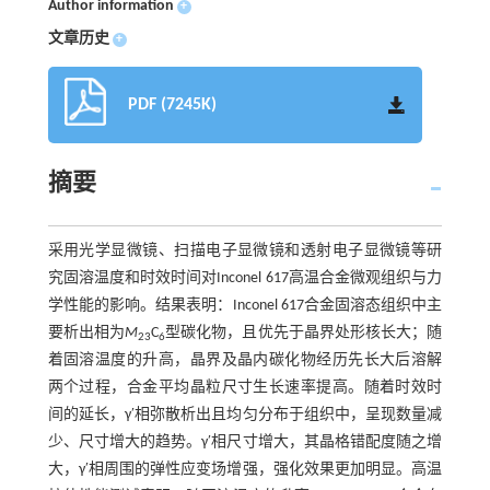
Author information
+
文章历史
+
PDF (7245K)
摘要
采用光学显微镜、扫描电子显微镜和透射电子显微镜等研
究固溶温度和时效时间对Inconel 617高温合金微观组织与力
学性能的影响。结果表明：Inconel 617合金固溶态组织中主
要析出相为
M
C
型碳化物，且优先于晶界处形核长大；随
23
6
着固溶温度的升高，晶界及晶内碳化物经历先长大后溶解
两个过程，合金平均晶粒尺寸生长速率提高。随着时效时
间的延长，γ′相弥散析出且均匀分布于组织中，呈现数量减
少、尺寸增大的趋势。γ′相尺寸增大，其晶格错配度随之增
大，γ′相周围的弹性应变场增强，强化效果更加明显。高温