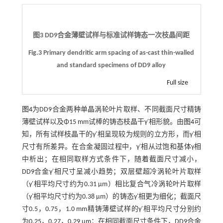
图3 DD9合金薄壁试样与标准试样铸态一次枝晶间距
Fig.3 Primary dendritic arm spacing of as-cast thin-walled
and standard specimens of DD9 alloy
Full size
图4
为DD9合金两种单晶涡轮叶片取样、不同截面尺寸精铸
薄壁试样以及Φ15 mm试棒的铸态枝晶干γ′相形貌。由
图4
可
知，所有试样枝晶干的γ′相呈现较为规则的立方形，而γ′相
尺寸有所差异。在合金凝固过程中，γ′相从过饱和基体γ相
中析出；在相同取样方式条件下，随着截面尺寸减小，
DD9合金γ′相尺寸呈减小趋势；双层壁超冷涡轮叶片取样
（γ′相平均尺寸约为0.31 μm）相比复合气冷涡轮叶片取样
（γ′相平均尺寸约为0.38 μm）的铸态γ′相更为细化；截面尺
寸0.5，0.75，1.0 mm精铸薄壁试样的γ′相平均尺寸分别约
为0.25，0.27，0.29 μm；在相同截面尺寸条件下，DD9合金