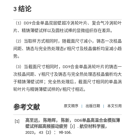
3 结论
（1）DD9合金单晶双层壁超冷涡轮叶片、复合气冷涡轮叶
片、精铸薄壁试样以及圆柱试棒的显微组织存在差异。
（2）当取样方式相同时，随截面尺寸减小，铸态一次枝晶
间距、铸态与完全热处理态γ′相尺寸及枝晶偏析均呈减小趋
势。
（3）当截面尺寸相同时，DD9合金单晶涡轮叶片的铸态一
次枝晶间距、γ′相尺寸及铸态与完全热处理态枝晶偏析均大
于精铸薄壁试样；完全热处理后，截面尺寸相同的单晶涡
轮叶片与精铸薄壁试样的γ′相尺寸相近。
参考文献
原文顺序
|
出版日期
|
本文引用
高至远， 陈皓晖， 陈新， DD6单晶高温合金模拟薄
[1]
壁试样超高频振动疲劳［J］.
航空材料学报
，
2023
，
43
（2）： 98-106.