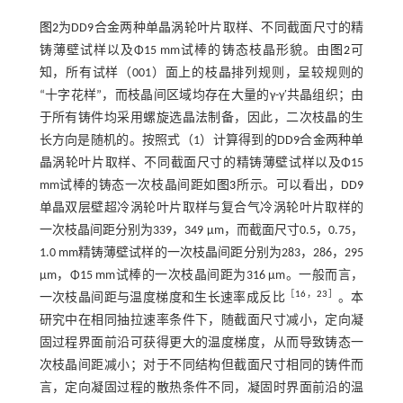
图2
为DD9合金两种单晶涡轮叶片取样、不同截面尺寸的精
铸薄壁试样以及Φ15 mm试棒的铸态枝晶形貌。由
图2
可
知，所有试样（001）面上的枝晶排列规则，呈较规则的
“十字花样”，而枝晶间区域均存在大量的γ-γ′共晶组织；由
于所有铸件均采用螺旋选晶法制备，因此，二次枝晶的生
长方向是随机的。按照
式（1）
计算得到的DD9合金两种单
晶涡轮叶片取样、不同截面尺寸的精铸薄壁试样以及Φ15
mm试棒的铸态一次枝晶间距如
图3
所示。可以看出，DD9
单晶双层壁超冷涡轮叶片取样与复合气冷涡轮叶片取样的
一次枝晶间距分别为339，349 μm，而截面尺寸0.5，0.75，
1.0 mm精铸薄壁试样的一次枝晶间距分别为283，286，295
μm，Φ15 mm试棒的一次枝晶间距为316 μm。一般而言，
［
16
，
23
］
一次枝晶间距与温度梯度和生长速率成反比
。本
研究中在相同抽拉速率条件下，随截面尺寸减小，定向凝
固过程界面前沿可获得更大的温度梯度，从而导致铸态一
次枝晶间距减小；对于不同结构但截面尺寸相同的铸件而
言，定向凝固过程的散热条件不同，凝固时界面前沿的温