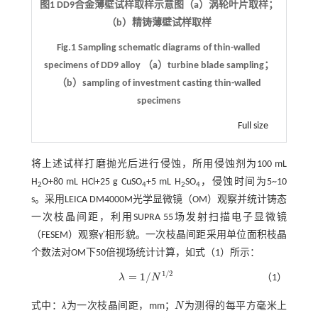
图1 DD9合金薄壁试样取样示意图（a）涡轮叶片取样；
（b）精铸薄壁试样取样
Fig.1 Sampling schematic diagrams of thin-walled
specimens of DD9 alloy （a）turbine blade sampling；
（b）sampling of investment casting thin-walled
specimens
Full size
将上述试样打磨抛光后进行侵蚀，所用侵蚀剂为100 mL
H
O+80 mL HCl+25 g CuSO
+5 mL H
SO
，侵蚀时间为5~10
2
4
2
4
s。采用LEICA DM4000M光学显微镜（OM）观察并统计铸态
一次枝晶间距，利用SUPRA 55场发射扫描电子显微镜
（FESEM）观察γ′相形貌。一次枝晶间距采用单位面积枝晶
个数法对OM下50倍视场统计计算，如
式（1）
所示：
1
/
2
=
1
/
λ
N
（1）
λ
=
1
/
N
1
/
2
式中：
λ
为一次枝晶间距，mm；
N
为测得的每平方毫米上
N