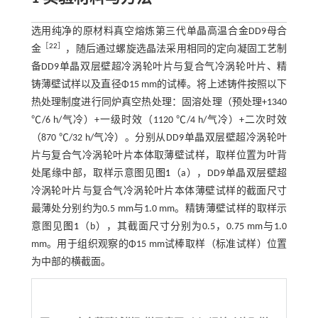
选用纯净的原材料真空熔炼第三代单晶高温合金DD9母合
［
22
］
金
，随后通过螺旋选晶法采用相同的定向凝固工艺制
备DD9单晶双层壁超冷涡轮叶片与复合气冷涡轮叶片、精
铸薄壁试样以及直径Φ15 mm的试棒。将上述铸件按照以下
热处理制度进行同炉真空热处理：固溶处理（预处理+1340
℃/6 h/气冷）+一级时效（1120 ℃/4 h/气冷）+二次时效
（870 ℃/32 h/气冷）。分别从DD9单晶双层壁超冷涡轮叶
片与复合气冷涡轮叶片本体取薄壁试样，取样位置为叶背
处尾缘中部，取样示意图见
图1
（a），DD9单晶双层壁超
冷涡轮叶片与复合气冷涡轮叶片本体薄壁试样的截面尺寸
最薄处分别约为0.5 mm与1.0 mm。精铸薄壁试样的取样示
意图见
图1
（b），其截面尺寸分别为0.5，0.75 mm与1.0
mm。用于组织观察的Φ15 mm试棒取样（标准试样）位置
为中部的横截面。