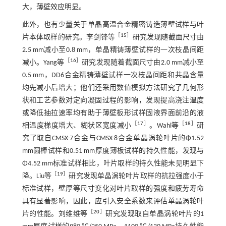
大，薄壁效应明显。
此外，也有少量关于单晶高温合金精密铸造薄壁试样与叶
［
15
］
片本体取样的研究。李剑锋等
研究发现随截面尺寸由
2.5 mm减小至0.8 mm，单晶精铸薄壁试样的一次枝晶间距
［
16
］
减小。Yang等
研究发现随着截面尺寸由2.0 mm减小至
0.5 mm，DD6合金精铸薄壁试样一次枝晶间距和共晶含量
均先减小后增大；他们还采用数值模拟方法研究了几何形
状和工艺参数对定向凝固过程的影响，发现提高浇注温度
或降低抽拉速率均有助于薄壁板形试样固液界面前沿的液
［
17
］
［
18
］
相温度梯度增大、糊状区宽度减小
。Wahl等
研
究了取自CMSX-7合金与CMSX-8合金单晶涡轮叶片的Φ1.52
mm圆棒试样和0.51 mm厚度薄板试样的持久性能，发现与
Φ4.52 mm标准试样相比，叶片取样的持久性能未见明显下
［
19
］
降。Liu等
研究发现单晶涡轮叶片取样的抗拉强度小于
标准试样，壁厚等尺寸变化对叶片取样的强度和疲劳寿命
具有显著影响，因此，应引入安全系数来评估单晶涡轮叶
［
20
］
片的性能。刘维维等
研究发现取自单晶涡轮叶片的1