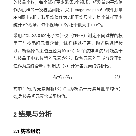
的枝晶个数，每个试样至少采集3个视场，将测量的平均值
作为试样的一次枝晶间距。采用Image-Pro plus 6.0软件测量
SEM图中γ′相，取平均值作为γ′相平均尺寸，每个试样至少
统计3个视场，每个视场中的γ′相个数大于100个。
采用JEOL JXA-8100电子探针仪（EPMA）测定不同试样的枝
晶干与枝晶间元素含量，试样经过打磨、抛光后进行检
测，所选择的束斑直径为10 μm；每个试样测试5对枝晶干
与枝晶间中心位置的元素含量，取各元素的质量分数平均
值作为最终含量，利用
式（2）
计算各元素的偏析比：
S
=
C
/
C
（2）
R
DC
ID
式中：
S
为元素偏析比；
C
为枝晶干元素含量平均值；
S
R
R
DC
C
为枝晶间元素含量平均值。
ID
2 结果与分析
2.1 铸态组织