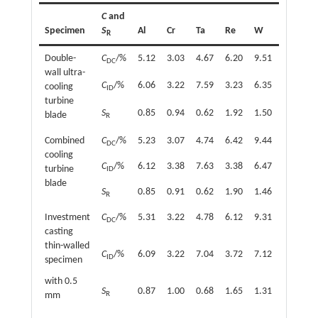
C
and
Specimen
S
Al
Cr
Ta
Re
W
Mo
C
R
Double-
C
/%
5.12
3.03
4.67
6.20
9.51
1.34
6
DC
wall ultra-
C
/%
6.06
3.22
7.59
3.23
6.35
1.49
6
cooling
ID
turbine
S
0.85
0.94
0.62
1.92
1.50
0.90
1
blade
R
Combined
C
/%
5.23
3.07
4.74
6.42
9.44
1.31
6
DC
cooling
C
/%
6.12
3.38
7.63
3.38
6.47
1.59
6
turbine
ID
blade
S
0.85
0.91
0.62
1.90
1.46
0.82
1
R
Investment
C
/%
5.31
3.22
4.78
6.12
9.31
1.30
6
DC
casting
thin-walled
C
/%
6.09
3.22
7.04
3.72
7.12
1.38
6
ID
specimen
with 0.5
S
0.87
1.00
0.68
1.65
1.31
0.94
1
R
mm