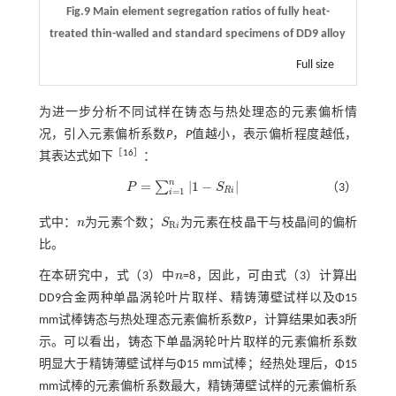
Fig.9 Main element segregation ratios of fully heat-
treated thin-walled and standard specimens of DD9 alloy
Full size
为进一步分析不同试样在铸态与热处理态的元素偏析情
况，引入元素偏析系数
P
，
P
值越小，表示偏析程度越低，
［
16
］
其表达式如下
：
n
=
|
1
−
|
∑
P
S
（3）
P
=
∑
i
=
1
n
|
1
-
S
R
i
|
R
i
=
1
i
式中：
n
为元素个数；
S
为元素在枝晶干与枝晶间的偏析
n
S
R
i
R
i
比。
在本研究中，
式（3）
中
n
=8，因此，可由
式（3）
计算出
n
DD9合金两种单晶涡轮叶片取样、精铸薄壁试样以及Φ15
mm试棒铸态与热处理态元素偏析系数
P
，计算结果如
表3
所
示。可以看出，铸态下单晶涡轮叶片取样的元素偏析系数
明显大于精铸薄壁试样与Φ15 mm试棒；经热处理后，Φ15
mm试棒的元素偏析系数最大，精铸薄壁试样的元素偏析系