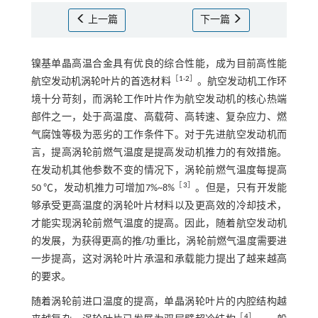
上一篇
下一篇
镍基单晶高温合金具有优良的综合性能，成为目前高性能
［
1
-
2
］
航空发动机涡轮叶片的首选材料
。航空发动机工作环
境十分苛刻，而涡轮工作叶片作为航空发动机的核心热端
部件之一，处于高温度、高载荷、高转速、复杂应力、燃
气腐蚀等极为恶劣的工作条件下。对于先进航空发动机而
言，提高涡轮前燃气温度是提高发动机推力的有效措施。
在发动机其他参数不变的情况下，涡轮前燃气温度每提高
［
3
］
50 ℃，发动机推力可增加7%~8%
。但是，只有开发能
够承受更高温度的涡轮叶片材料以及更高效的冷却技术，
才能实现涡轮前燃气温度的提高。因此，随着航空发动机
的发展，为获得更高的推/功重比，涡轮前燃气温度需要进
一步提高，这对涡轮叶片承温和承载能力提出了越来越高
的要求。
随着涡轮前进口温度的提高，单晶涡轮叶片的内腔结构越
［
4
］