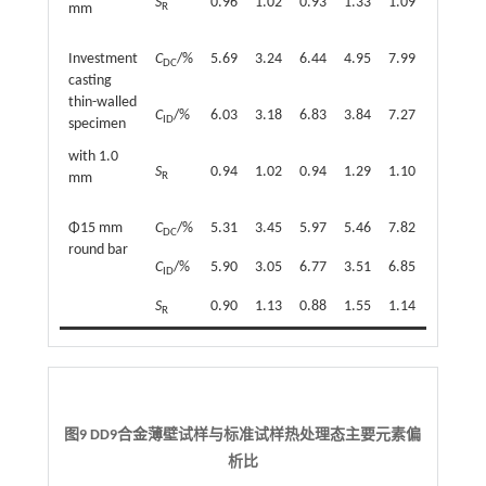
S
0.96
1.02
0.93
1.33
1.09
1.04
1
R
mm
Investment
C
/%
5.69
3.24
6.44
4.95
7.99
1.49
6
DC
casting
thin-walled
C
/%
6.03
3.18
6.83
3.84
7.27
1.39
6
ID
specimen
with 1.0
S
0.94
1.02
0.94
1.29
1.10
1.08
1
R
mm
Φ15 mm
C
/%
5.31
3.45
5.97
5.46
7.82
1.59
6
DC
round bar
C
/%
5.90
3.05
6.77
3.51
6.85
1.39
6
ID
S
0.90
1.13
0.88
1.55
1.14
1.14
1
R
图9 DD9合金薄壁试样与标准试样热处理态主要元素偏
析比