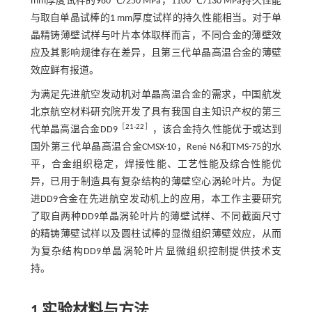
mm厚度试样的980 ℃/250 MPa，1100 ℃/130 MPa持久性能
与取自单晶试棒的1 mm厚度试样的持久性能相当。对于单
晶精铸薄壁试样与叶片本体取样而言，不同合金的薄壁效
应及其影响规律存在差异，且第三代单晶高温合金的薄壁
效应鲜有报道。
为满足先进航空发动机对单晶高温合金的需求，中国航发
北京航空材料研究院开发了具有我国自主知识产权的第三
［
21
-
22
］
代单晶高温合金DD9
，该合金持久性能优于或达到
国外第三代单晶高温合金CMSX-10，René N6和TMS-75的水
平，合金组织稳定，焊接性能、工艺性能及综合性能优
异，已用于制造具有复杂结构的薄壁空心涡轮叶片。为促
进DD9合金在先进航空发动机上的应用，本工作主要研究
了取自两种DD9单晶涡轮叶片的薄壁试样、不同截面尺寸
的精铸薄壁试样以及圆柱试棒的显微组织薄壁效应，从而
为复杂结构DD9单晶涡轮叶片显微组织控制提供技术支
持。
1 实验材料与方法