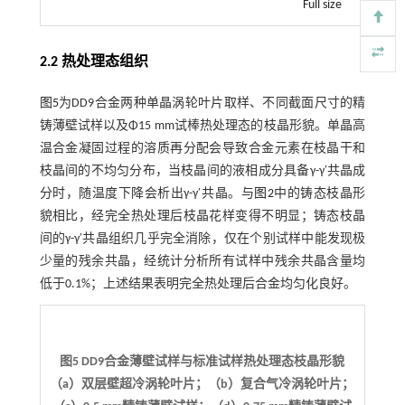
Full size
2.2 热处理态组织
图5
为DD9合金两种单晶涡轮叶片取样、不同截面尺寸的精
铸薄壁试样以及Φ15 mm试棒热处理态的枝晶形貌。单晶高
温合金凝固过程的溶质再分配会导致合金元素在枝晶干和
枝晶间的不均匀分布，当枝晶间的液相成分具备γ-γ′共晶成
分时，随温度下降会析出γ-γ′共晶。与
图2
中的铸态枝晶形
貌相比，经完全热处理后枝晶花样变得不明显；铸态枝晶
间的γ-γ′共晶组织几乎完全消除，仅在个别试样中能发现极
少量的残余共晶，经统计分析所有试样中残余共晶含量均
低于0.1%；上述结果表明完全热处理后合金均匀化良好。
图5 DD9合金薄壁试样与标准试样热处理态枝晶形貌
（a）双层壁超冷涡轮叶片；（b）复合气冷涡轮叶片；