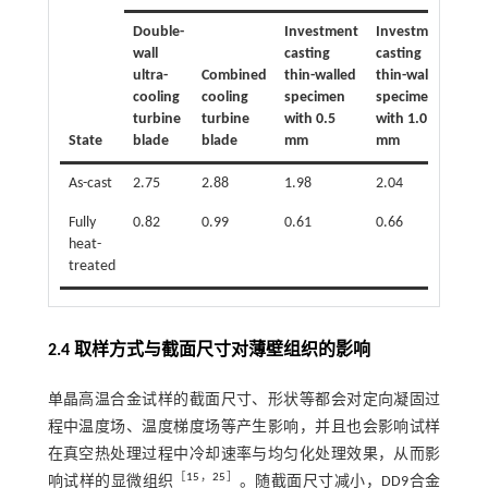
Double-
Investment
Investment
wall
casting
casting
ultra-
Combined
thin-walled
thin-walled
Φ1
cooling
cooling
specimen
specimen
m
turbine
turbine
with 0.5
with 1.0
ro
State
blade
blade
mm
mm
ba
As-cast
2.75
2.88
1.98
2.04
2.2
Fully
0.82
0.99
0.61
0.66
1.2
heat-
treated
2.4 取样方式与截面尺寸对薄壁组织的影响
单晶高温合金试样的截面尺寸、形状等都会对定向凝固过
程中温度场、温度梯度场等产生影响，并且也会影响试样
在真空热处理过程中冷却速率与均匀化处理效果，从而影
［
15
，
25
］
响试样的显微组织
。随截面尺寸减小，DD9合金