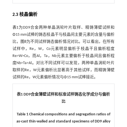
2.3 枝晶偏析
表1
为DD9合金两种单晶涡轮叶片取样、精铸薄壁试样和
Φ15 mm试棒的铸态枝晶干与枝晶间主要元素的含量与偏析
比，
图8
为不同试样铸态偏析情况对比。可以看出，在所有
试样中，Re，W，Co元素明显偏析于枝晶干且偏析程度
Re>W>Co，而Al，Ta，Nb元素主要偏析于枝晶间且偏析程
度Nb>Ta>Al。对比不同试样可以发现，两种单晶涡轮叶片
取样的Re，W元素偏析比显著高于其他试样，而精铸薄壁
试样的Re，W元素偏析情况与Φ15 mm试棒接近。
表1 DD9合金薄壁试样和标准试样铸态化学成分与偏析
比
Table 1 Chemical compositions and segregation ratios of
as-cast thin-walled and standard specimens of DD9 alloy