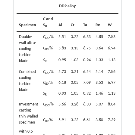
DD9 alloy
C
and
Specimen
S
Al
Cr
Ta
Re
W
Mo
C
R
Double-
C
/%
5.51
3.22
6.33
4.85
7.83
1.45
6
DC
wall ultra-
C
/%
5.83
3.13
6.75
3.64
6.94
1.40
6
cooling
ID
turbine
S
0.95
1.03
0.94
1.33
1.13
1.03
1
blade
R
Combined
C
/%
5.73
3.21
6.54
5.14
7.86
1.45
6
DC
cooling
C
/%
6.18
3.05
7.09
3.53
6.97
1.35
6
turbine
ID
blade
S
0.93
1.05
0.92
1.46
1.13
1.07
1
R
Investment
C
/%
5.66
3.28
6.30
5.07
8.04
1.46
6
DC
casting
thin-walled
C
/%
5.91
3.23
6.81
3.80
7.39
1.41
6
ID
specimen
with 0.5