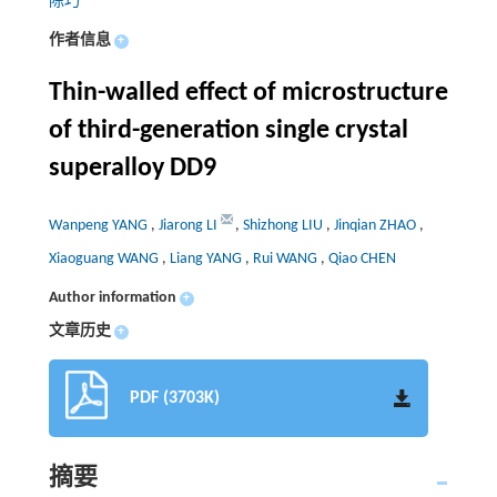
陈巧
作者信息
+
Thin-walled effect of microstructure
of third-generation single crystal
superalloy DD9
Wanpeng YANG
,
Jiarong LI
,
Shizhong LIU
,
Jinqian ZHAO
,
Xiaoguang WANG
,
Liang YANG
,
Rui WANG
,
Qiao CHEN
Author information
+
文章历史
+
PDF (3703K)
摘要