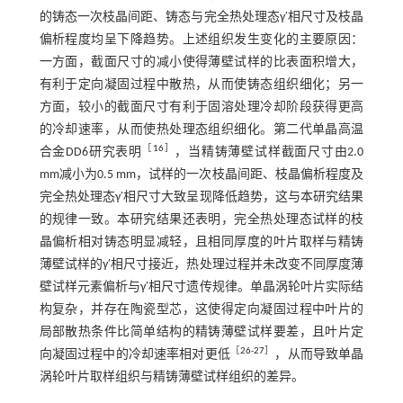
的铸态一次枝晶间距、铸态与完全热处理态γ′相尺寸及枝晶
偏析程度均呈下降趋势。上述组织发生变化的主要原因：
一方面，截面尺寸的减小使得薄壁试样的比表面积增大，
有利于定向凝固过程中散热，从而使铸态组织细化；另一
方面，较小的截面尺寸有利于固溶处理冷却阶段获得更高
的冷却速率，从而使热处理态组织细化。第二代单晶高温
［
16
］
合金DD6研究表明
，当精铸薄壁试样截面尺寸由2.0
mm减小为0.5 mm，试样的一次枝晶间距、枝晶偏析程度及
完全热处理态γ′相尺寸大致呈现降低趋势，这与本研究结果
的规律一致。本研究结果还表明，完全热处理态试样的枝
晶偏析相对铸态明显减轻，且相同厚度的叶片取样与精铸
薄壁试样的γ′相尺寸接近，热处理过程并未改变不同厚度薄
壁试样元素偏析与γ′相尺寸遗传规律。单晶涡轮叶片实际结
构复杂，并存在陶瓷型芯，这使得定向凝固过程中叶片的
局部散热条件比简单结构的精铸薄壁试样要差，且叶片定
［
26
-
27
］
向凝固过程中的冷却速率相对更低
，从而导致单晶
涡轮叶片取样组织与精铸薄壁试样组织的差异。