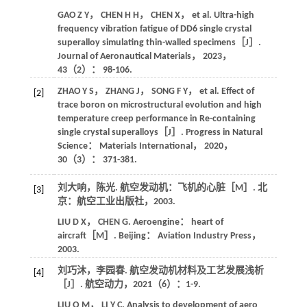
GAO
Z Y
，
CHEN
H H
，
CHEN
X
， et al. Ultra-high
frequency vibration fatigue of DD6 single crystal
superalloy simulating thin-walled specimens［J］.
Journal of Aeronautical Materials
，
2023
，
43
（2）： 98-106.
ZHAO
Y S
，
ZHANG
J
，
SONG
F Y
， et al. Effect of
[2]
trace boron on microstructural evolution and high
temperature creep performance in Re-containing
single crystal superalloys［J］.
Progress in Natural
Science： Materials International
，
2020
，
30
（3）： 371-381.
刘大响，陈光.
航空发动机：飞机的心脏
［M］. 北
[3]
京：航空工业出版社，
2003
.
LIU
D X
，
CHEN
G
.
Aeroengine： heart of
aircraft
［M］. Beijing： Aviation Industry Press，
2003
.
刘巧沐，李园春. 航空发动机材料及工艺发展浅析
[4]
［J］.
航空动力
，
2021
（6）：1-9.
LIU
Q M
，
LI
Y C
. Analysis to development of aero