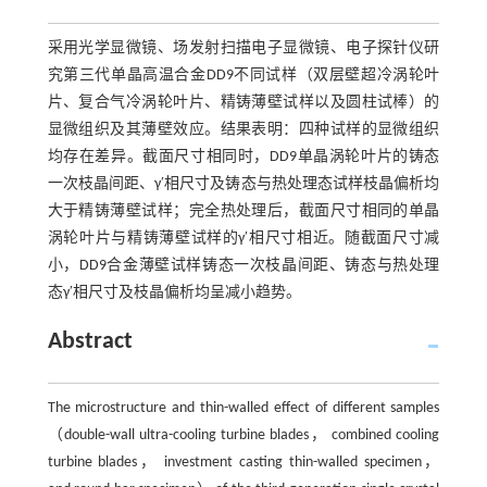
采用光学显微镜、场发射扫描电子显微镜、电子探针仪研
究第三代单晶高温合金DD9不同试样（双层壁超冷涡轮叶
片、复合气冷涡轮叶片、精铸薄壁试样以及圆柱试棒）的
显微组织及其薄壁效应。结果表明：四种试样的显微组织
均存在差异。截面尺寸相同时，DD9单晶涡轮叶片的铸态
一次枝晶间距、γ′相尺寸及铸态与热处理态试样枝晶偏析均
大于精铸薄壁试样；完全热处理后，截面尺寸相同的单晶
涡轮叶片与精铸薄壁试样的γ′相尺寸相近。随截面尺寸减
小，DD9合金薄壁试样铸态一次枝晶间距、铸态与热处理
态γ′相尺寸及枝晶偏析均呈减小趋势。
Abstract
The microstructure and thin-walled effect of different samples
（double-wall ultra-cooling turbine blades， combined cooling
turbine blades， investment casting thin-walled specimen，