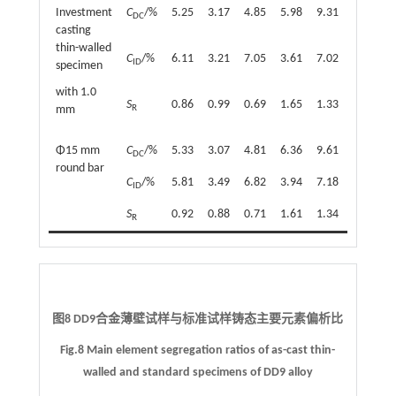
Investment
C
/%
5.25
3.17
4.85
5.98
9.31
1.29
6
DC
casting
thin-walled
C
/%
6.11
3.21
7.05
3.61
7.02
1.41
6
ID
specimen
with 1.0
S
0.86
0.99
0.69
1.65
1.33
0.92
1
R
mm
Φ15 mm
C
/%
5.33
3.07
4.81
6.36
9.61
1.25
6
DC
round bar
C
/%
5.81
3.49
6.82
3.94
7.18
1.45
6
ID
S
0.92
0.88
0.71
1.61
1.34
0.86
1
R
图8 DD9合金薄壁试样与标准试样铸态主要元素偏析比
Fig.8 Main element segregation ratios of as-cast thin-
walled and standard specimens of DD9 alloy