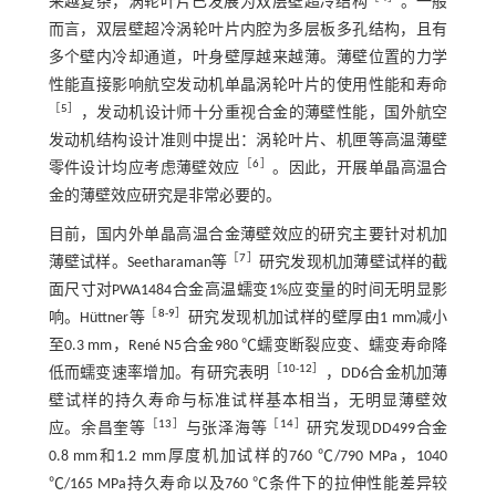
来越复杂，涡轮叶片已发展为双层壁超冷结构
。一般
而言，双层壁超冷涡轮叶片内腔为多层板多孔结构，且有
多个壁内冷却通道，叶身壁厚越来越薄。薄壁位置的力学
性能直接影响航空发动机单晶涡轮叶片的使用性能和寿命
［
5
］
，发动机设计师十分重视合金的薄壁性能，国外航空
发动机结构设计准则中提出：涡轮叶片、机匣等高温薄壁
［
6
］
零件设计均应考虑薄壁效应
。因此，开展单晶高温合
金的薄壁效应研究是非常必要的。
目前，国内外单晶高温合金薄壁效应的研究主要针对机加
［
7
］
薄壁试样。Seetharaman等
研究发现机加薄壁试样的截
面尺寸对PWA1484合金高温蠕变1%应变量的时间无明显影
［
8
-
9
］
响。Hüttner等
研究发现机加试样的壁厚由1 mm减小
至0.3 mm，René N5合金980 ℃蠕变断裂应变、蠕变寿命降
［
10
-
12
］
低而蠕变速率增加。有研究表明
，DD6合金机加薄
壁试样的持久寿命与标准试样基本相当，无明显薄壁效
［
13
］
［
14
］
应。余昌奎等
与张泽海等
研究发现DD499合金
0.8 mm和1.2 mm厚度机加试样的760 ℃/790 MPa，1040
℃/165 MPa持久寿命以及760 ℃条件下的拉伸性能差异较