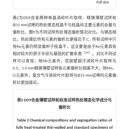
Full size
表2
为DD9合金两种单晶涡轮叶片取样、精铸薄壁试样和
Φ15 mm试棒的热处理态枝晶干与枝晶间主要元素的含量与
偏析比，
图9
为不同试样热处理态偏析情况对比。与铸态相
比，热处理后所有元素的偏析比更接近于1；所有试样中只
有Re元素仍明显偏析于枝晶干，这主要是由于Re元素具有
［
24
］
相对较大的原子半径与最低的扩散系数
。对比不同试
样可以发现，除Nb元素外，双层壁超冷涡轮叶片取样与
0.5，1.0 mm精铸薄壁试样各元素偏析比相差不大；除Mo，
Cr元素外，复合气冷涡轮叶片取样与Φ15 mm试棒的元素偏
析比更加接近。
表2 DD9合金薄壁试样和标准试样热处理态化学成分与
偏析比
Table 2 Chemical compositions and segregation ratios of
fully heat-treated thin-walled and standard specimens of