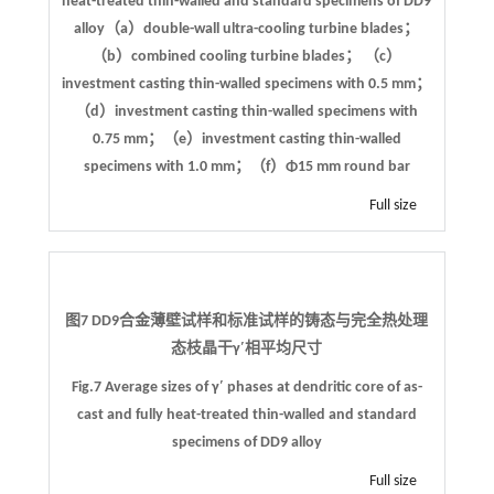
heat-treated thin-walled and standard specimens of DD9
alloy（a）double-wall ultra-cooling turbine blades；
（b）combined cooling turbine blades； （c）
investment casting thin-walled specimens with 0.5 mm；
（d）investment casting thin-walled specimens with
0.75 mm；（e）investment casting thin-walled
specimens with 1.0 mm；（f）Φ15 mm round bar
Full size
图7 DD9合金薄壁试样和标准试样的铸态与完全热处理
态枝晶干γ′相平均尺寸
Fig.7 Average sizes of γ′ phases at dendritic core of as-
cast and fully heat-treated thin-walled and standard
specimens of DD9 alloy
Full size