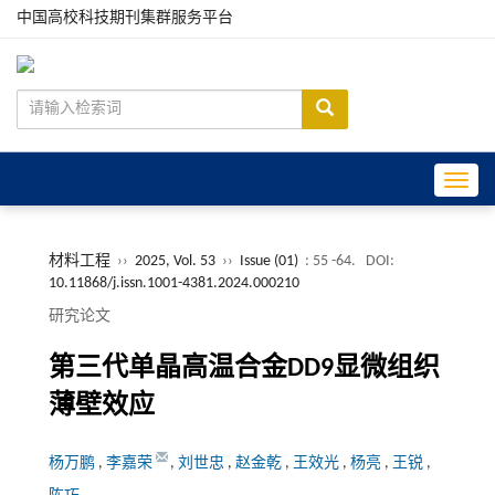
中国高校科技期刊集群服务平台
Toggle
材料工程
››
2025, Vol. 53
››
Issue (01)
: 55 -64.
DOI:
10.11868/j.issn.1001-4381.2024.000210
研究论文
第三代单晶高温合金DD9显微组织
薄壁效应
杨万鹏
,
李嘉荣
,
刘世忠
,
赵金乾
,
王效光
,
杨亮
,
王锐
,