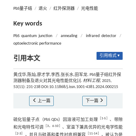
PbS量子结
/
退火
/
红外探测器
/
光电性能
Key words
PbS quantum junction
/
annealing
/
infrared detector
/
optoelectronic performance
引用格式 ▾
引用本文
黄戊华,陈灿,廖才学,李西,张长水,田军龙. PbS量子结红外探
测器制备及退火对其光电性能优化[J].
材料工程
, 2025,
53(11): 231-238 DOI:10.11868/j.issn.1001-4381.2024.000215
上一篇
下一篇
［
1
-
5
］
硫化铅量子点（PbS QDs）因溶液可加工处理
、带隙
［
3
，
6
-
10
］
和光电特性可调
、室温下兼具优异的光电学性能
［
2
-
3
］
［
11
-
14
］
，并且与硅基和柔性衬底相兼容
，被认为是