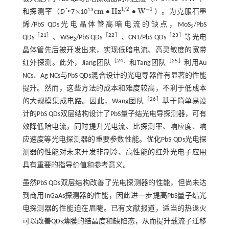
×
−
1
1
/
2
×
c
m
∙
H
z
∙
W
*
13
和探测率（
D
≈7
10
）。为克服石墨
×
c
m
∙
H
z
1
/
2
∙
W
-
1
烯/PbS QDs光电晶体管高暗电流的缺点，MoS
/PbS
2
［
21
］
［
22
］
［
23
］
QDs
、WSe
/PbS QDs
、CNT/PbS QDs
等光电
2
晶体管先后被开发出来，实现低暗电流、高灵敏度的宽带
［
24
］
［
25
］
红外探测。此外，Jiang团队
和Tang团队
利用Au
NCs、Ag NCs与PbS QDs混合设计的光电导器件有显著的性能
提升。然而，这些方法的成本和难度较高，不利于低成本
［
26
］
的大规模集成电路。因此，Wang团队
基于简单易设
计的PbS QDs双层结构设计了PbS量子结光电导探测器，可有
效降低暗电流，同时提升光电流、比探测率、响应度、响
应速度等光电探测器的重要参数性能。优化PbS QDs光电探
测器的性能对未来开发非制冷、高性能的红外光电子应用
具有重要的指导价值和参考意义。
虽然PbS QDs双层结构改善了光电探测器的性能，但尚未达
到商用InGaAs探测器的性能，因此进一步提高PbS量子结光
电探测器的性能迫在眉睫。已有文献报道，适当的热退火
可以改善QDs薄膜的结晶度和缺陷态，从而提升载流子迁移