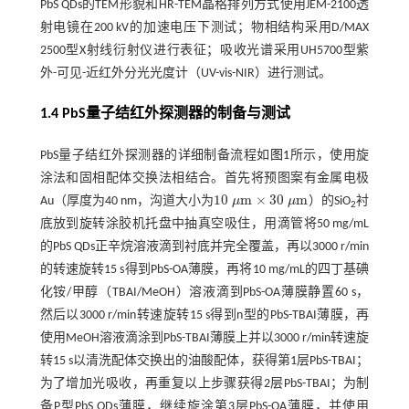
PbS QDs的TEM形貌和HR-TEM晶格排列方式使用JEM-2100透
射电镜在200 kV的加速电压下测试；物相结构采用D/MAX
2500型X射线衍射仪进行表征；吸收光谱采用UH5700型紫
外-可见-近红外分光光度计（UV-vis-NIR）进行测试。
1.4 PbS量子结红外探测器的制备与测试
PbS量子结红外探测器的详细制备流程如
图1
所示，使用旋
涂法和固相配体交换法相结合。首先将预图案有金属电极
10
m
×
30
m
Au（厚度为40 nm，沟道大小为
μ
μ
）的SiO
衬
10
μ
m
×
30
μ
m
2
底放到旋转涂胶机托盘中抽真空吸住，用滴管将50 mg/mL
的PbS QDs正辛烷溶液滴到衬底并完全覆盖，再以3000 r/min
的转速旋转15 s得到PbS-OA薄膜，再将10 mg/mL的四丁基碘
化铵/甲醇（TBAI/MeOH）溶液滴到PbS-OA薄膜静置60 s，
然后以3000 r/min转速旋转15 s得到n型的PbS-TBAI薄膜，再
使用MeOH溶液滴涂到PbS-TBAI薄膜上并以3000 r/min转速旋
转15 s以清洗配体交换出的油酸配体，获得第1层PbS-TBAI；
为了增加光吸收，再重复以上步骤获得2层PbS-TBAI；为制
备P型PbS QDs薄膜，继续旋涂第3层PbS-OA薄膜，并使用