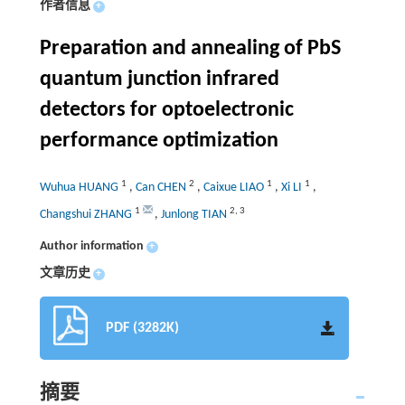
作者信息
+
Preparation and annealing of PbS
quantum junction infrared
detectors for optoelectronic
performance optimization
1
2
1
1
Wuhua HUANG
,
Can CHEN
,
Caixue LIAO
,
Xi LI
,
1
2
,
3
Changshui ZHANG
,
Junlong TIAN
Author information
+
文章历史
+
PDF (3282K)
摘要