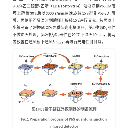
0.02%乙二硫醇/乙腈（EDT/acetonitrile）溶液滴到PbS-OA薄
膜上静置30 s后以3000 r/min转速旋转15 s得到PbS-EDT薄
膜，再使用乙腈滴涂到薄膜上旋转15 s进行清洗。按照以上
步骤制备了2种PbS QDs异质结光电探测器，第1种为D
器件
1
不做退火处理，第2种为D
器件在90 ℃下退火10 min，将两
2
者放置在通风橱下通风8 h后，再进行光电性能测试。
图1 PbS量子结红外探测器的制备流程
Fig.1 Preparation process of PbS quantum junction
infrared detector