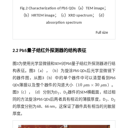
Fig.2 Characterization of PbS QDs（a）TEM image；
（b）HRTEM image；（c）XRD spectrum；（d）
absorption spectrum
Full size
2.2 PbS量子结红外探测器的结构表征
图3
为使用光学显微镜和SEM对PbS量子结红外探测器进行结
构表征。
图3
（a），（b）为旋涂PbS QDs后光学显微镜下
的器件图，从
图3
（b）中的单个器件中可以清楚看到PbS
10
m
×
30
m
QDs薄膜以及整个器件的沟道大小（
μ
μ
）。
10
μ
m
×
30
μ
m
图3
（c），（d）分别为D
、D
器件的SEM横截面，经过相
1
2
同的方法旋涂PbS QDs后两者具有相近的薄膜厚度，D
、D
1
2
的厚度分别为68、66 nm，这保证了器件具有相当的光敏层
厚度。