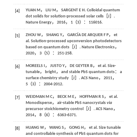
YUAN
M
，
LIU
M
，
SARGENT
E H
. Colloidal quantum
[4]
dot solids for solution-processed solar cells［J］.
Nature Energy
，
2016
，
1
（3）： 116016.
ZHOU
W
，
SHANG
Y
，
GARCÍA DE ARQUER
F P
，
et
[5]
al
. Solution-processed upconversion photodetectors
based on quantum dots［J］.
Nature Electronics
，
2020
，
3
（5）： 251-258.
MOREELS
I
，
JUSTO
Y
，
DE GEYTER
B
，
et al
. Size-
[6]
tunable， bright， and stable PbS quantum dots： a
surface chemistry study［J］.
ACS Nano
，
2011
，
5
（3）： 2004-2012.
WEIDMAN
M C
，
BECK
M E
，
HOFFMAN
R S
，
et al
.
[7]
Monodisperse， air-stable PbS nanocrystals
via
precursor stoichiometry control［J］.
ACS Nano
，
2014
，
8
（6）： 6363-6371.
HUANG
W
，
WANG
S
，
GONG
H
，
et al
. Size tunable
[8]
and controllable synthesis of PbS quantum dots for