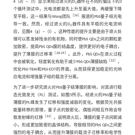
4
（d）~（f）显示未经过退火的D
器件在不同的偏压下的3
1
个循环测试中，光电流都是先上升至最大值，再缓慢下降
［
26
］
至平稳，这一结果与Wang团队
报道的PbS量子结光电
导一致。然而，经过退火的D
器件具有平稳的光电流响
2
应，见
图4
（g）~（i）。这种性能的提升主要是由于退火处
理可以蒸发掉残余的有机物，同时使PbS QDs之间的颗粒更
加致密，提高PbS QDs膜的结晶度，提供更好的电子耦合，
［
28
-
29
］
提升了薄膜的迁移率
。此外，PbS QDs在退火过程
［
32
］
中会被氧化，轻度氧化有助于减少PbS QDs薄膜缺陷
，
优化PbS-TBAI和PbS-EDT的界面，从而获得更加稳定的光响
应电流和增强量子结的载流子分离。
为了进一步研究退火对PbS量子结薄膜的影响，对其进行稳
态光致发光（PL）测试，如
图5
所示。经退火的PbS量子结
薄膜的PL峰发生了红移和强度减弱的变化。根据荧光共振
能量转移的原理，量子点的致密化、偶极间相互作用会导
［
33
］
致发射峰的红移
。说明退火后，薄膜的量子点间距减
小，形成更加致密的晶体结构，导致相邻的PbS QDs之间更
强烈的电子耦合，从而提升薄膜的载流子迁移率和电学性