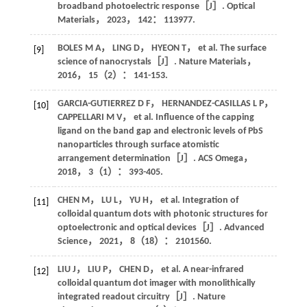
broadband photoelectric response［J］.
Optical
Materials
，
2023
，
142
： 113977.
BOLES
M A
，
LING
D
，
HYEON
T
，
et al
. The surface
[9]
science of nanocrystals［J］.
Nature Materials
，
2016
，
15
（2）： 141-153.
GARCIA-GUTIERREZ
D F
，
HERNANDEZ-CASILLAS
L P
，
[10]
CAPPELLARI
M V
，
et al
. Influence of the capping
ligand on the band gap and electronic levels of PbS
nanoparticles through surface atomistic
arrangement determination［J］.
ACS Omega
，
2018
，
3
（1）： 393-405.
CHEN
M
，
LU
L
，
YU
H
，
et al
. Integration of
[11]
colloidal quantum dots with photonic structures for
optoelectronic and optical devices［J］.
Advanced
Science
，
2021
，
8
（18）： 2101560.
LIU
J
，
LIU
P
，
CHEN
D
，
et al
. A near-infrared
[12]
colloidal quantum dot imager with monolithically
integrated readout circuitry［J］.
Nature