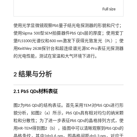
Full size
使用光学显微镜观察PbS量子结光电探测器的形貌和尺寸；
使用Sigma 500型SEM拍摄器件PbS QDs层的厚度；使用爱丁
堡FLS1000光谱仪和600 nm激发下获得光致发光（PL）；使
用Keithley 263B探针台和超连续谱光源SC-Pro表征光探测器
的光电性能，测试在室温和大气环境下进行。
2 结果与分析
2.1 PbS QDs材料表征
图2
为PbS QDs的结构表征。首先采用TEM对PbS QDs进行形
貌分析，如
图2
（a）所示，PbS QDs具有相对均匀的纳米颗
粒和分散性；为了进一步表征PbS QDs的晶格排列方式，使
用HR-TEM得到
图2
（b），插图中可以清晰观察到PbS QDs的
晶格条纹，其中2
d
=0.6 nm，即晶格间距
d
=0.3 nm，对应于