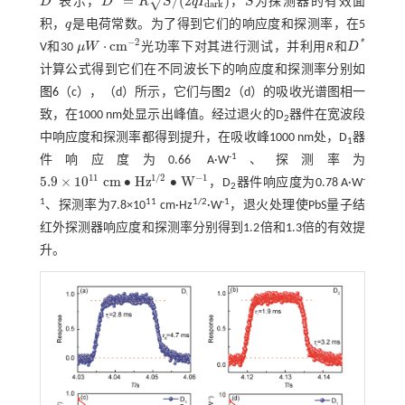
=
/
(
2
)
√
D
表示，
D
R
S
q
I
，
S
为探测器的有效面
D
*
D
*
=
R
S
/
(
2
q
I
d
a
r
k
)
S
d
a
r
k
积，
q
是电荷常数。为了得到它们的响应度和探测率，在5
q
−
2
*
⋅
c
m
V和30
μ
W
光功率下对其进行测试，并利用
R
和
D
μ
W
·
c
m
-
2
D
*
计算公式得到它们在不同波长下的响应度和探测率分别如
图6
（c），（d）所示，它们与
图2
（d）的吸收光谱图相一
致，在1000 nm处显示出峰值。经过退火的D
器件在宽波段
2
中响应度和探测率都得到提升，在吸收峰1000 nm处，D
器
1
-1
件响应度为0.66 A·W
、探测率为
−
1
11
1
/
2
5.9
×
10
c
m
∙
H
z
∙
W
-
，D
器件响应度为0.78 A·W
5.9
×
10
11
c
m
∙
H
z
1
/
2
∙
W
-
1
2
1
11
1/2
-1
、探测率为7.8×10
cm·Hz
·W
，退火处理使PbS量子结
红外探测器响应度和探测率分别得到1.2倍和1.3倍的有效提
升。