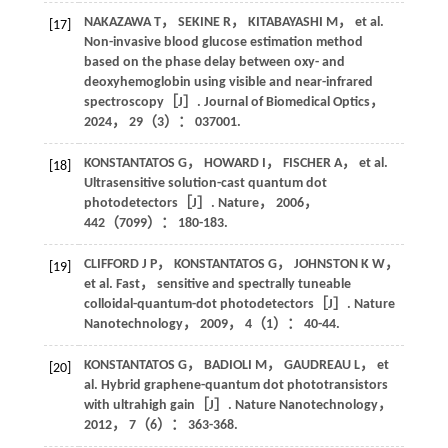
NAKAZAWA
T
，
SEKINE
R
，
KITABAYASHI
M
，
et al
.
[17]
Non-invasive blood glucose estimation method
based on the phase delay between oxy- and
deoxyhemoglobin using visible and near-infrared
spectroscopy［J］.
Journal of Biomedical Optics
，
2024
，
29
（3）： 037001.
KONSTANTATOS
G
，
HOWARD
I
，
FISCHER
A
，
et al
.
[18]
Ultrasensitive solution-cast quantum dot
photodetectors［J］.
Nature
，
2006
，
442
（7099）： 180-183.
CLIFFORD
J P
，
KONSTANTATOS
G
，
JOHNSTON
K W
，
[19]
et al
. Fast， sensitive and spectrally tuneable
colloidal-quantum-dot photodetectors［J］.
Nature
Nanotechnology
，
2009
，
4
（1）： 40-44.
KONSTANTATOS
G
，
BADIOLI
M
，
GAUDREAU
L
，
et
[20]
al
. Hybrid graphene-quantum dot phototransistors
with ultrahigh gain［J］.
Nature Nanotechnology
，
2012
，
7
（6）： 363-368.