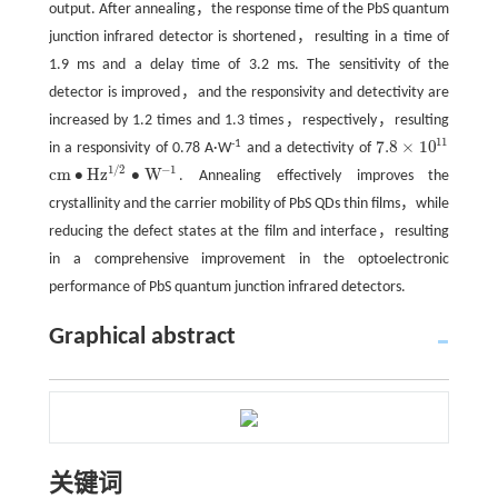
output. After annealing，the response time of the PbS quantum
junction infrared detector is shortened，resulting in a time of
1.9 ms and a delay time of 3.2 ms. The sensitivity of the
detector is improved，and the responsivity and detectivity are
increased by 1.2 times and 1.3 times，respectively，resulting
11
7.8
×
10
-1
in a responsivity of 0.78 A·W
and a detectivity of
7.8
×
10
11
−
1
1
/
2
c
m
∙
H
z
∙
W
. Annealing effectively improves the
c
m
∙
H
z
1
/
2
∙
W
-
1
crystallinity and the carrier mobility of PbS QDs thin films，while
reducing the defect states at the film and interface，resulting
in a comprehensive improvement in the optoelectronic
performance of PbS quantum junction infrared detectors.
Graphical abstract
关键词