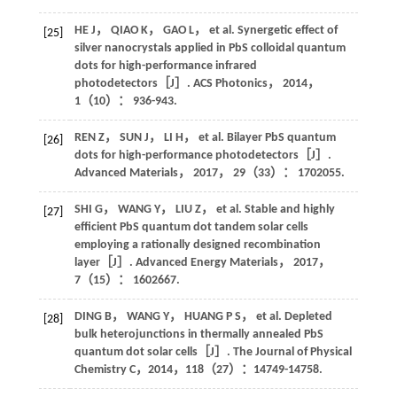
HE
J
，
QIAO
K
，
GAO
L
，
et al
. Synergetic effect of
[25]
silver nanocrystals applied in PbS colloidal quantum
dots for high-performance infrared
photodetectors［J］.
ACS Photonics
，
2014
，
1
（10）： 936-943.
REN
Z
，
SUN
J
，
LI
H
，
et al
. Bilayer PbS quantum
[26]
dots for high-performance photodetectors［J］.
Advanced Materials
，
2017
，
29
（33）： 1702055.
SHI
G
，
WANG
Y
，
LIU
Z
，
et al
. Stable and highly
[27]
efficient PbS quantum dot tandem solar cells
employing a rationally designed recombination
layer［J］.
Advanced Energy Materials
，
2017
，
7
（15）： 1602667.
DING
B
，
WANG
Y
，
HUANG
P S
，
et al
. Depleted
[28]
bulk heterojunctions in thermally annealed PbS
quantum dot solar cells［J］.
The Journal of Physical
Chemistry C
，
2014
，
118
（27）：14749-14758.