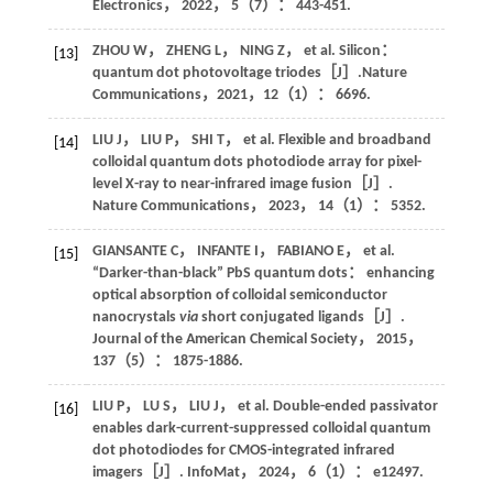
Electronics
，
2022
，
5
（7）： 443-451.
ZHOU
W
，
ZHENG
L
，
NING
Z
，
et al
. Silicon：
[13]
quantum dot photovoltage triodes［J］.
Nature
Communications
，
2021
，
12
（1）： 6696.
LIU
J
，
LIU
P
，
SHI
T
，
et al
. Flexible and broadband
[14]
colloidal quantum dots photodiode array for pixel-
level X-ray to near-infrared image fusion［J］.
Nature Communications
，
2023
，
14
（1）： 5352.
GIANSANTE
C
，
INFANTE
I
，
FABIANO
E
，
et al
.
[15]
“Darker-than-black” PbS quantum dots： enhancing
optical absorption of colloidal semiconductor
nanocrystals
via
short conjugated ligands［J］.
Journal of the American Chemical Society
，
2015
，
137
（5）： 1875-1886.
LIU
P
，
LU
S
，
LIU
J
，
et al
. Double-ended passivator
[16]
enables dark-current-suppressed colloidal quantum
dot photodiodes for CMOS-integrated infrared
imagers［J］.
InfoMat
，
2024
，
6
（1）： e12497.