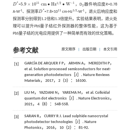
−
1
11
1
/
2
*
5.9
×
10
c
m
∙
H
z
∙
W
D
=
，D
器件响应度
R
=0.78
D
*
5.9
×
10
11
c
m
∙
H
z
1
/
2
∙
W
-
1
2
*
-1
11
1/2
-1
A·W
、探测率
D
=7.8×10
cm·Hz
·W
，退火后响应度和
D
*
探测率分别得到1.2倍和1.3倍提升。实验结果表明，退火处
理可以提升PbS量子结红外探测器的整体性能，这为基于
PbS量子结的光电应用提供了一种简单而有效的优化策略。
参考文献
原文顺序
|
出版日期
|
本文引用
GARCÍA DE ARQUER
F P
，
ARMIN
A
，
MEREDITH
P
，
[1]
et al
. Solution-processed semiconductors for next-
generation photodetectors［J］.
Nature Reviews
Materials
，
2017
，
2
（3）： 16100.
LIU
M
，
YAZDANI
N
，
YAREMA
M
，
et al
. Colloidal
[2]
quantum dot electronics［J］.
Nature Electronics
，
2021
，
4
（8）： 548-558.
SARAN
R
，
CURRY
R J
. Lead sulphide nanocrystal
[3]
photodetector technologies［J］.
Nature
Photonics
，
2016
，
10
（2）： 81-92.