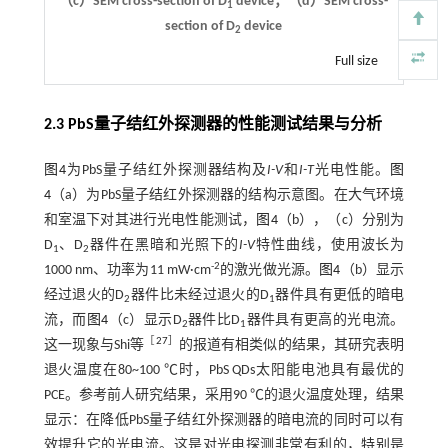
（c）SEM cross-section of D
device；（d）SEM cross-
1
section of D
device
2
Full size
2.3 PbS量子结红外探测器的性能测试结果与分析
图4
为PbS量子结红外探测器结构及
I-V
和
I-T
光电性能。
图
4
（a）为PbS量子结红外探测器的结构示意图。在大气环境
和室温下对其进行光电性能测试，
图4
（b），（c）分别为
D
、D
器件在黑暗和光照下的
I-V
特性曲线，使用波长为
1
2
-2
1000 nm、功率为11 mW·cm
的激光做光源。
图4
（b）显示
经过退火的D
器件比未经过退火的D
器件具有更低的暗电
2
1
流，而
图4
（c）显示D
器件比D
器件具有更高的光电流。
2
1
［
27
］
这一现象与Shi等
的报道有相类似的结果，其研究表明
退火温度在80~100 ℃时，PbS QDs太阳能电池具有最优的
PCE。参考前人研究结果，采用90 ℃的退火温度处理，结果
显示：在降低PbS量子结红外探测器的暗电流的同时可以有
效提升它的光电流。这是对光电探测非常有利的，特别是