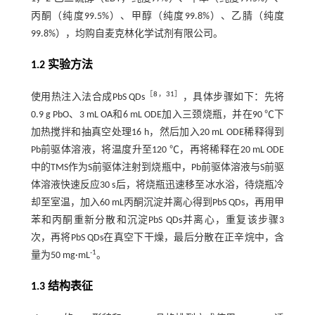
丙酮（纯度99.5%）、甲醇（纯度99.8%）、乙腈（纯度
99.8%），均购自麦克林化学试剂有限公司。
1.2 实验方法
［
8
，
31
］
使用热注入法合成PbS QDs
，具体步骤如下：先将
0.9 g PbO、3 mL OA和6 mL ODE加入三颈烧瓶，并在90 ℃下
加热搅拌和抽真空处理16 h，然后加入20 mL ODE稀释得到
Pb前驱体溶液，将温度升至120 ℃，再将稀释在20 mL ODE
中的TMS作为S前驱体注射到烧瓶中，Pb前驱体溶液与S前驱
体溶液快速反应30 s后，将烧瓶迅速移至冰水浴，待烧瓶冷
却至室温，加入60 mL丙酮沉淀并离心得到PbS QDs，再用甲
苯和丙酮重新分散和沉淀PbS QDs并离心，重复该步骤3
次，再将PbS QDs在真空下干燥，最后分散在正辛烷中，含
-1
量为50 mg·mL
。
1.3 结构表征