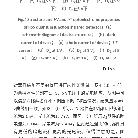
下；（f）D
在5 V下；（g）D
在1 V下；（h）D
在3 V
1
2
2
下；（i）D
在5 V下
2
Fig.4 Structure and
I-V
and
I-T
optoelectronic properties
of PbS quantum junction infrared detectors（a）
schematic diagram of device structure；（b）dark
current of device；（c）photocurrent of device；
I-T
curves：（d）D
at 1 V；（e）D
at 3 V；（f）D
at 5
1
1
1
V；（g）D
at 1 V；（h）D
at 3 V；（i）D
at 5 V
2
2
2
Full size
对器件施加不同的偏压进行
I-T
性能测试，
图4
（d）~（i）
为两种器件分别在1、3、5 V电压下的光电响应，从图中可
以清楚对比两者在不同偏压下的
I-T
响应情况，结果显示与
I-
V
曲线相一致。如
图4
（f）所示，D
器件在5 V偏压下的暗电
1
流为2.1 nA、光电流为19.7 nA，而
图4
（i）所示D
器件的暗
2
电流为1.3 nA、光电流为22.4 nA，显然经过退火的D
器件具
2
有更低的暗电流和更高的光电流。值得注意的是，
图