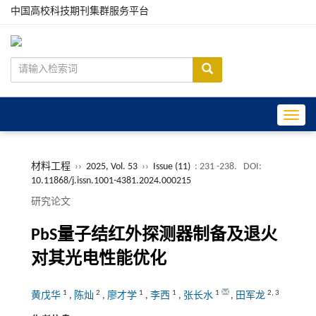
中国高校科技期刊集群服务平台
Toggle
材料工程
››
2025, Vol. 53
››
Issue (11)
: 231 -238.
DOI:
10.11868/j.issn.1001-4381.2024.000215
研究论文
PbS量子结红外探测器制备及退火
对其光电性能优化
1
2
1
1
1
2
,
3
黄戊华
,
陈灿
,
廖才学
,
李西
,
张长水
,
田军龙