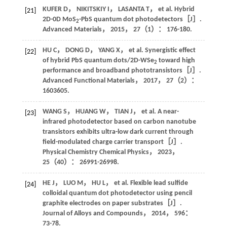
KUFER
D
，
NIKITSKIY
I
，
LASANTA
T
，
et al
. Hybrid
[21]
2D-0D MoS
-PbS quantum dot photodetectors［J］.
2
Advanced Materials
，
2015
，
27
（1）： 176-180.
HU
C
，
DONG
D
，
YANG
X
，
et al
. Synergistic effect
[22]
of hybrid PbS quantum dots/2D-WSe
toward high
2
performance and broadband phototransistors［J］.
Advanced Functional Materials
，
2017
，
27
（2）：
1603605.
WANG
S
，
HUANG
W
，
TIAN
J
，
et al
. A near-
[23]
infrared photodetector based on carbon nanotube
transistors exhibits ultra-low dark current through
field-modulated charge carrier transport［J］.
Physical Chemistry Chemical Physics
，
2023
，
25
（40）： 26991-26998.
HE
J
，
LUO
M
，
HU
L
，
et al
. Flexible lead sulfide
[24]
colloidal quantum dot photodetector using pencil
graphite electrodes on paper substrates［J］.
Journal of Alloys and Compounds
，
2014
，
596
：
73-78.