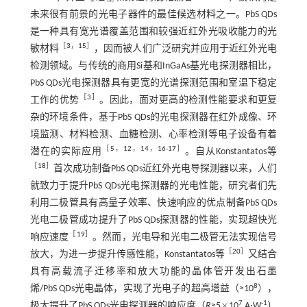
未来很有前景的光电子器件的最佳候选材料之一。PbS QDs
是一种具有宽光谱覆盖范围和较强近红外光吸收能力的光
［
3
，
15
］
敏材料
，因而被人们广泛研究并应用于近红外光电
检测领域。与传统的商用Si基和InGaAs基光电探测器相比，
PbS QDs光电探测器具有更宽的光谱探测范围和室温下稳定
［
3
］
工作的优势
。因此，面对更高的检测性能要求和更复
杂的环境条件，基于PbS QDs的光电探测器在红外成像、环
境监测、材料检测、血糖检测、心率检测等电子设备有着
［
5
，
12
，
14
，
16
-
17
］
潜在的实际应用
。自从Konstantatos等
［
18
］
首次成功制备PbS QDs近红外光电导探测器以来，人们
就致力于提升PbS QDs光电探测器的光电性能，研究者们先
利用二极管具有高量子效率、快速响应的优点制备PbS QDs
光电二极管成功提升了PbS QDs探测器的性能，实现超快光
［
19
］
响应速度
。然而，光电导和光电二极管无法实现信号
［
20
］
放大，为进一步提升传感性能，Konstantatos等
又结合
具有高载流子迁移率和放大功能的晶体管开发出石墨
8
烯/PbS QDs光电晶体，实现了光电子的超高增益（≈10
），
×
7
-1
极大提升了PbS QDs光电探测器的响应度（
R
≈5
10
A·W
）