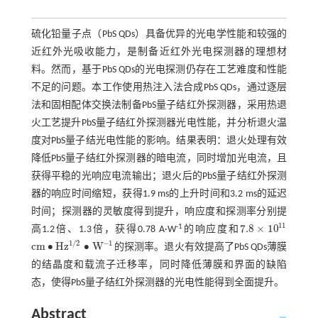
硫化铅量子点（PbS QDs）具备优异的光电学性能和较强的
近红外光吸收能力，是制备近红外光电探测器的理想材
料。然而，基于PbS QDs的光电探测仍存在工艺难度和性能
不足的问题。本工作使用热注入法合成PbS QDs，通过逐层
法和固相配体交换法制备PbS量子结红外探测器，采用热退
火工艺提升PbS量子结红外探测器光电性能，并分析退火温
度对PbS量子结光电性能的影响。结果表明：退火处理有效
降低PbS量子结红外探测器的暗电流，同时增加光电流，且
获得平稳的光响应电流输出；退火后的PbS量子结红外探测
器的响应时间缩短，获得1.9 ms的上升时间和3.2 ms的延迟
时间；探测器的灵敏度得到提升，响应度和探测率分别提
11
7.8
×
10
-1
高1.2倍、1.3倍，获得0.78 A·W
的响应度和
7.8
×
10
11
−
1
1
/
2
c
m
∙
H
z
∙
W
的探测率。退火有效提高了PbS QDs薄膜
c
m
∙
H
z
1
/
2
∙
W
-
1
的结晶度和载流子迁移率，同时降低薄膜和界面的缺陷
态，使得PbS量子结红外探测器的光电性能得到全面提升。
Abstract