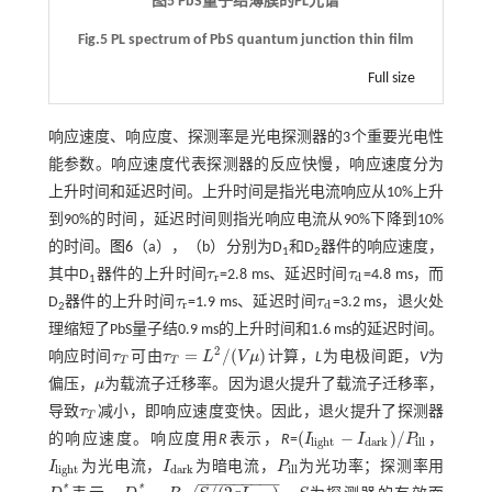
图5 PbS量子结薄膜的PL光谱
Fig.5 PL spectrum of PbS quantum junction thin film
Full size
响应速度、响应度、探测率是光电探测器的3个重要光电性
能参数。响应速度代表探测器的反应快慢，响应速度分为
上升时间和延迟时间。上升时间是指光电流响应从10%上升
到90%的时间，延迟时间则指光响应电流从90%下降到10%
的时间。
图6
（a），（b）分别为D
和D
器件的响应速度，
1
2
其中D
器件的上升时间
τ
=2.8 ms、延迟时间
τ
=4.8 ms，而
τ
r
τ
d
r
d
1
D
器件的上升时间
τ
=1.9 ms、延迟时间
τ
=3.2 ms，退火处
τ
r
τ
d
r
d
2
理缩短了PbS量子结0.9 ms的上升时间和1.6 ms的延迟时间。
2
=
/
(
)
响应时间
τ
可由
τ
L
V
μ
计算，
L
为电极间距，
V
为
τ
T
τ
T
=
L
2
/
(
V
μ
)
T
T
偏压，
μ
为载流子迁移率。因为退火提升了载流子迁移率，
μ
导致
τ
减小，即响应速度变快。因此，退火提升了探测器
τ
T
T
(
−
)
/
的响应速度。响应度用
R
表示，
R
=
I
I
P
，
(
I
l
i
g
h
t
-
I
d
a
r
k
)
/
P
i
l
l
l
i
g
h
t
d
a
r
k
i
l
l
I
为光电流，
I
为暗电流，
P
为光功率；探测率用
I
l
i
g
h
t
I
d
a
r
k
P
i
l
l
l
i
g
h
t
d
a
r
k
i
l
l
−
−
−
−
−
−
−
−
−
*
*