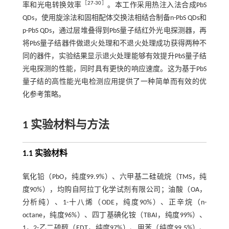
［
27
-
30
］
率和光电转换效率
。本工作采用热注入法合成PbS
QDs，使用旋涂法和固相配体交换法相结合制备n-PbS QDs和
p-PbS QDs，通过层堆叠得到PbS量子结红外光电探测器，再
将PbS量子结器件做退火处理和不退火处理成功获得两种不
同的器件，实验结果显示退火处理能够有效提升PbS量子结
光电探测的性能，同时具有更快的响应速度。这为基于PbS
量子结的高性能光电检测应用提供了一种简单而有效的优
化参考策略。
1 实验材料与方法
1.1 实验材料
氧化铅（PbO，纯度99.9%）、六甲基二硅硫烷（TMS，纯
度90%），均购自阿拉丁化学试剂有限公司；油酸（OA，
分析纯）、1-十八烯（ODE，纯度90%）、正辛烷（n-
octane，纯度96%）、四丁基碘化铵（TBAI，纯度99%）、
1，2-乙二硫醇（EDT，纯度97%）、甲苯（纯度99.5%）、