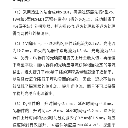
（1）采用热注入法合成PbS QDs，再通过逐层法将n型PbS-
TBAI和p型PbS-EDT沉积在带有电极的SiO
上，成功制备了
2
PbS量子结红外探测器，并选择90 ℃退火处理和不退火处理
得到两种红外探测器。
（2）5 V偏压下，不退火的D
器件暗电流为2.1 nA、光电流
1
为19.7 nA，退火的D
器件暗电流为1.3 nA、光电流为22.4
2
nA；另外，D
器件的光响应电流先上升至最大值，再缓慢
1
下降至平稳，而D
器件的光响应电流获得相当稳定的电流
2
输出。退火提升了PbS量子结的薄膜质量和载流子迁移率，
以及轻度氧化降低了膜和界面的缺陷。因此，退火不仅有
效降低了探测器的暗电流，提升光电流，而且还可以获得
平稳的光响应电流输出。
（3）D
器件的上升时间
τ
=2.8 ms、延迟时间
τ
=4.8 ms，
τ
r
τ
d
r
d
1
D
器件的上升时间
τ
=1.9 ms、延迟时间
τ
=3.2 ms，退火使
τ
r
τ
d
r
d
2
器件上升时间和延迟时间分别减少了0.9 ms和1.6 ms，响应
-1
速度得到有效提升；D
器件响应度
R
=0.66 A·W
、探测率
1