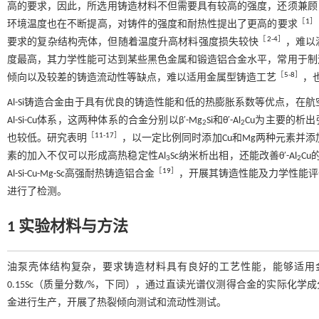
高的要求，因此，所选用铸造材料不但需要具有较高的强度，还须兼顾
［
1
］
环境温度也在不断提高，对铸件的强度和耐热性提出了更高的要求
［
2
-
4
］
要求的复杂结构壳体，但随着温度升高材料强度损失较快
，难以
度最高，其力学性能可达到某些黑色金属和锻造铝合金水平，常用于制
［
5
-
8
］
倾向以及较差的铸造流动性等缺点，难以适用金属型铸造工艺
，
Al-Si铸造合金由于具有优良的铸造性能和低的热膨胀系数等优点，在
Al-Si-Cu体系，这两种体系的合金分别以β′-Mg
Si和θ′-Al
Cu为主要的析出
2
2
［
11
-
17
］
也较低。研究表明
，以一定比例同时添加Cu和Mg两种元素并添加
素的加入不仅可以形成高热稳定性Al
Sc纳米析出相，还能改善θ′-Al
C
3
2
［
19
］
Al-Si-Cu-Mg-Sc高强耐热铸造铝合金
，开展其铸造性能及力学性能评
进行了检测。
1 实验材料与方法
油泵壳体结构复杂，要求铸造材料具有良好的工艺性能，能够适用金属型铸造
0.15Sc（质量分数/%，下同），通过直读光谱仪测得合金的实际化学
金进行生产，开展了热裂倾向测试和流动性测试。