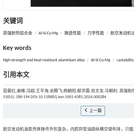
关键词
高强耐热铝合金
/
Al-Si-Cu-Mg
/
铸造性能
/
力学性能
/
航空发动机
Key words
high-strength and heat-resistant aluminium alloy
/
Al-Si-Cu-Mg
/
castability
引用本文
茄菊红,谢峰,冯超,王平海,余腾飞,杨朝阳,郗洪雷,肖文龙,马朝利. 高
53(01): 186-194 DOI:10.11868/j.issn.1001-4381.2024.000284
上一篇
航空发动机油泵壳体铸件外形复杂，内腔异型油路纵横交错布排，只能