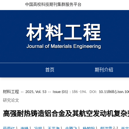
中国高校科技期刊集群服务平台
首页
期刊介绍
材料工程
››
2025, Vol. 53
››
Issue (01)
: 186 -194.
DOI:
10.11868/j.issn.1
研究论文
高强耐热铸造铝合金及其航空发动机复杂
1
1
1
1
1
1
2
,
3