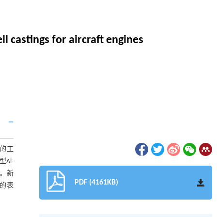
 castings for aircraft engines
金的工
Al-
当。新
PDF (4161KB)
件的表