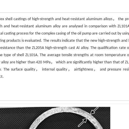
ex shell castings of high-strength and heat-resistant aluminum alloys， the pr
gth and heat-resistant aluminum alloy are analysed in comparison with ZL101
l casting process for the complex casing of the oil pump are carried out by usin
ing products is evaluated. The results indicate that the new high-strength and 
resistance than the ZL205A high-strength cast Al alloy. The qualification rate o
ame type of shell ZL101A. The average tensile strengths at room temperature o
ew alloy are higher than 420 MPa， which are significantly higher than that of Z
y. The surface quality， internal quality， airtightness， and pressure resi
ct.