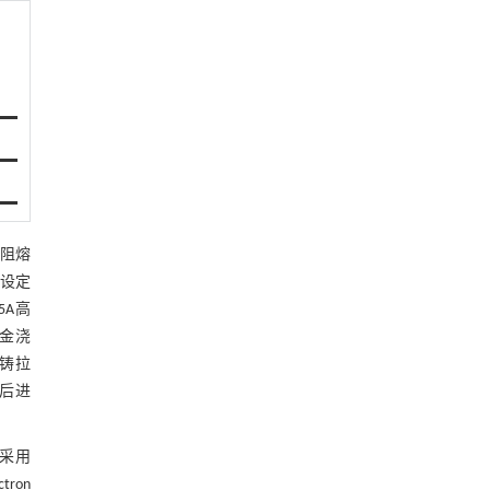
电阻熔
速设定
5A高
合金浇
单铸拉
砂后进
。采用
tron