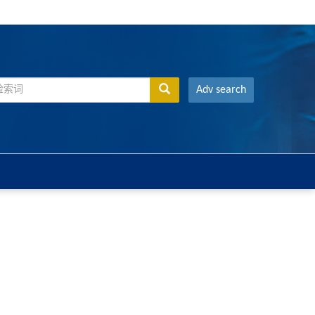
Adv search