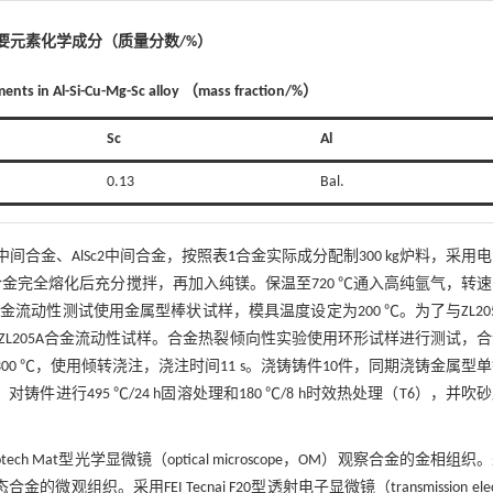
Sc合金主要元素化学成分（质量分数/%）
ements in Al-Si-Cu-Mg-Sc alloy （mass fraction/%）
Sc
Al
0.13
Bal.
i12中间合金、AlSc2中间合金，按照
表1
合金实际成分配制300 kg炉料，采用
c2等，合金完全熔化后充分搅拌，再加入纯镁。保温至720 ℃通入高纯氩气，转
行浇铸。合金流动性测试使用金属型棒状试样，模具温度设定为200 ℃。为了与ZL20
L205A合金流动性试样。合金热裂倾向性实验使用环形试样进行测试，
00 ℃，使用倾转浇注，浇注时间11 s。浇铸铸件10件，同期浇铸金属型
件进行495 ℃/24 h固溶处理和180 ℃/8 h时效热处理（T6），并吹
h Mat型光学显微镜（optical microscope，OM）观察合金的金相组织
6态合金的微观组织。采用FEI Tecnai F20型透射电子显微镜（transmission elec