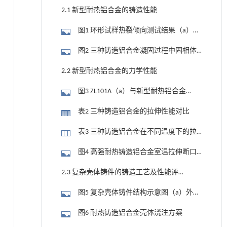
2.1 新型耐热铝合金的铸造性能
图1 环形试样热裂倾向测试结果（a）Al-
Si-Cu-Mg-Sc耐热铸造铝合金；（b）ZL205A
图2 三种铸造铝合金凝固过程中固相体
合金；（c）ZL101A合金
积分数随温度的变化情况
2.2 新型耐热铝合金的力学性能
图3 ZL101A（a）与新型耐热铝合金
（b）铸态低倍组织以及新型耐热铝合金固
表2 三种铸造铝合金的拉伸性能对比
溶态组织（c）与时效态TEM图（d）
表3 三种铸造铝合金在不同温度下的拉
伸性能
图4 高强耐热铸造铝合金室温拉伸断口
形貌（a），（b）疏松位置的断口形貌；
2.3 复杂壳体铸件的铸造工艺及性能评
（c）图（b）中疏松处局部放大图；（d）
价
图5 复杂壳体铸件结构示意图（a）外形
无疏松位置的断口形貌
结构；（b）内腔结构
图6 耐热铸造铝合金壳体浇注方案