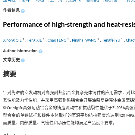
茄菊红
,
谢峰
,
冯超
,
王平海
,
余腾飞
,
杨朝阳
,
郗洪雷
,
肖
作者信息
+
Performance of high-strength and heat-resist
1
1
1
1
1
Juhong QIE
,
Feng XIE
,
Chao FENG
,
Pinghai WANG
,
Tengfei YU
,
Chao
Author information
+
文章历史
+
摘要
针对先进航空发动机对高强耐热铝合金复杂壳体铸件的应用需求，对比分析一种新型
艺性能及力学性能，并采用高强耐热铝合金开展油泵复杂壳体金属型铸造
Si-Cu-Mg-Sc高强耐热铝合金的铸造流动性和抗热裂性能优于ZL20
型合金的单铸试样和铸件本体取样的室温平均抗拉强度均达到420 MPa以上
面质量、内部质量、气密性和承压性能均满足产品设计要求。