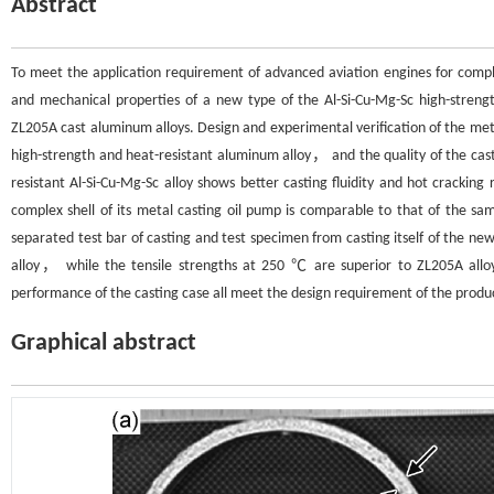
Abstract
To meet the application requirement of advanced aviation engines for compl
and mechanical properties of a new type of the Al-Si-Cu-Mg-Sc high-stren
ZL205A cast aluminum alloys. Design and experimental verification of the meta
high-strength and heat-resistant aluminum alloy， and the quality of the cast
resistant Al-Si-Cu-Mg-Sc alloy shows better casting fluidity and hot cracking 
complex shell of its metal casting oil pump is comparable to that of the s
separated test bar of casting and test specimen from casting itself of the n
alloy， while the tensile strengths at 250 ℃ are superior to ZL205A allo
performance of the casting case all meet the design requirement of the produ
Graphical abstract