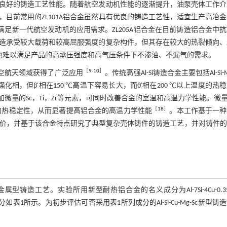
良好的铸造工艺性能。随着航空发动机性能的逐渐提升，油泵壳体工作介
，目前常用的ZL101A铝合金虽然具有优良的铸造工艺性，适宜生产高冶
满足新一代航空发动机的应用需求。ZL205A铝合金在目前铸造铝合金中
造承受较大载荷和较高屈服强度的复杂构件，但其存在较大的热裂倾向、
也难以满足产品的高承压强度和高气压条件下不渗油、不漏气的需求。
［
9
-
10
］
航空航天领域获得了广泛应用
。传统高强Al-Si铸造合金主要包括Al-Si-
强化相，但β′相在150 ℃高温下容易长大，而θ′相在200 ℃以上温度的热
微量的Sc，Ti，Zr等元素，可同时改善合金的室温和高温力学性能。微量
［
18
］
u的热稳定性，从而显著提高铝合金的高温力学性能
。本工作基于一种
价，并基于该合金特点研究了典型复杂壳体铸件的铸造工艺，并对铸件的
工艺。实验所用新型耐热铝合金的名义成分为Al-7Si-4Cu-0.35
成分如
表1
所示。为初步评估可否采用
表1
所列成分的Al-Si-Cu-Mg-Sc新型铸