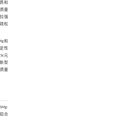
质和
金质量
抗拉强
疏松
Mg和
稳定性
Sc元
新型
质量
Mg-
造铝合