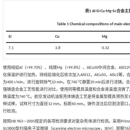
表1 Al-Si-Cu-Mg-
Table 1 Chemical compositions of main el
Si
Cu
Mg
7.1
3.8
0.32
使用纯铝Al（>99.70%）、纯镁Mg（>99.8%）、AlCu50中间合金、AlS
化保温炉进行加热，待纯铝熔化后依次加入AlSi12，AlCu50，AlS
为400 r/min，进行旋转除气10 min，在740 ℃静置20 min后进
强铸造合金工艺性能进行对比，使用同等模具温度和合金液温度浇铸了Z
铸温度为740 ℃。航空发动机油泵壳体铸造工艺是将金属型模具预热至3
伸试棒，试样尺寸为直径12 mm，标距60 mm。铸件浇注后切割浇冒口，对铸
行检测。
按照HB 963—2005规定的各项检测要求对复杂壳体进行检测。采用Primotec
SU3800型扫描电子显微镜（scanning electron microscope，SEM）观察T