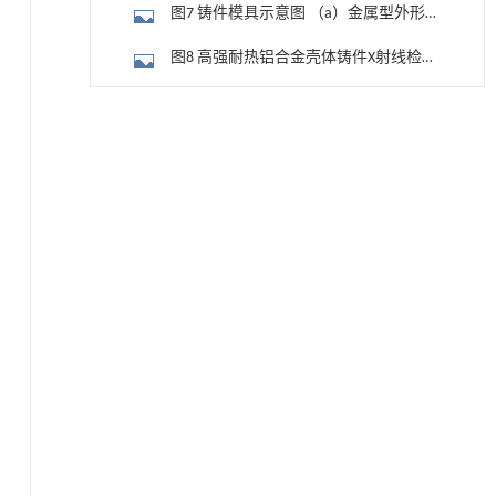
图7 铸件模具示意图 （a）金属型外形模
具；（b），（c）壳芯模具
图8 高强耐热铝合金壳体铸件X射线检测
底片
3 结论
降温路面涂层混合反射行为及其对道路光环境
[1]
安全的影响研究
参考文献
Engineering
. 2026, Vol.58(3): 1-303
基金资助
https://doi.org/10.1016/j.eng.2025.06.014
用于宽浓度范围高效捕集CO₂及低能耗再生的新
[2]
型酮基IPDA相变吸收剂
Engineering
. 2026, Vol.58(3): 1-303
https://doi.org/10.1016/j.eng.2025.05.008
基于均相催化剂的两段式水热液化实现丙烯腈-
[3]
丁二烯-苯乙烯共聚物的分步脱氮与液化
Engineering
. 2026, Vol.58(3): 1-303
https://doi.org/10.1016/j.eng.2025.12.037
基于机器学习揭示二氢杨梅素抑制TGF-β/ALK5
[4]
信号通路治疗肺纤维化的新机制