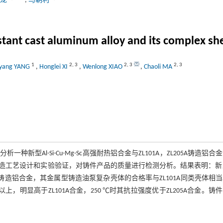
文龙
,
马朝利
ant cast aluminum alloy and its complex shell
1
2
,
3
2
,
3
2
,
3
yang YANG
,
Honglei XI
,
Wenlong XIAO
,
Chaoli MA
Al-Si-Cu-Mg-Sc高强耐热铝合金与ZL101A，ZL205A铸造铝合
工艺设计和实验验证，对铸件产品的质量进行检测分析。结果表明：新型
5A高强铸造铝合金，其金属型铸造油泵复杂壳体的合格率与ZL101A同类壳体相
，明显高于ZL101A合金，250 ℃时其抗拉强度优于ZL205A合金。铸