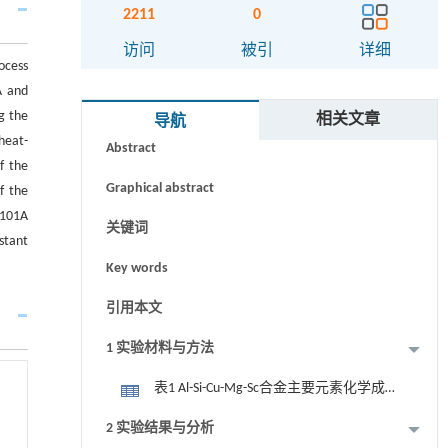
2211
0
访问
被引
详细
ocess
A and
摘要
g the
相关文章
导航
heat-
Abstract
f the
Graphical abstract
f the
L101A
关键词
stant
Key words
引用本文
1 实验材料与方法
表1 Al-Si-Cu-Mg-Sc合金主要元素化学成
分（质量分数/%）
2 实验结果与分析