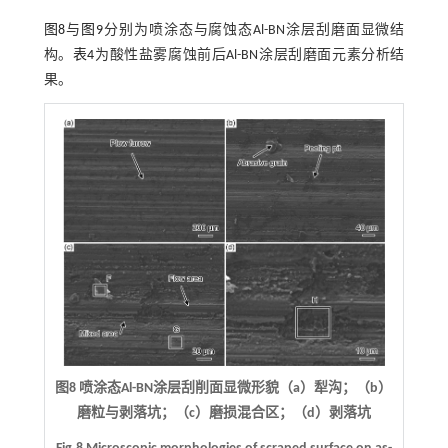
图8
与
图9
分别为喷涂态与腐蚀态Al-BN涂层刮磨面显微结
构。
表4
为酸性盐雾腐蚀前后Al-BN涂层刮磨面元素分析结
果。
图8 喷涂态Al-BN涂层刮削面显微形貌（a）犁沟；（b）
磨粒与剥落坑；（c）磨损混合区；（d）剥落坑