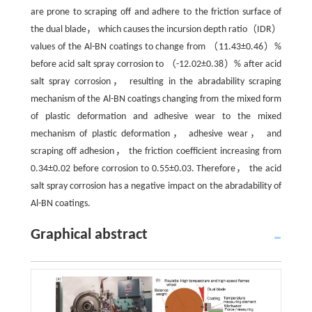
are prone to scraping off and adhere to the friction surface of
the dual blade， which causes the incursion depth ratio（IDR）
values of the Al-BN coatings to change from （11.43±0.46）%
before acid salt spray corrosion to （-12.02±0.38）% after acid
salt spray corrosion， resulting in the abradability scraping
mechanism of the Al-BN coatings changing from the mixed form
of plastic deformation and adhesive wear to the mixed
mechanism of plastic deformation， adhesive wear， and
scraping off adhesion， the friction coefficient increasing from
0.34±0.02 before corrosion to 0.55±0.03. Therefore， the acid
salt spray corrosion has a negative impact on the abradability of
Al-BN coatings.
Graphical abstract