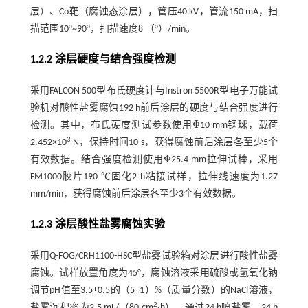
层）、Co靶（腐蚀态涂层），管压40 kV，管流150 mA，扫
描范围10°~90°，扫描速度8 （°）/min。
1.2.2 涂层硬度与结合强度检测
采用FALCON 500型布氏硬度计与Instron 5500R型电子万能试
验机对酸性盐雾腐蚀192 h前后涂层的硬度与结合强度进行
Φ
检测。其中，布氏硬度测试参数使用
10 mm钢球，载荷
Φ
3
2.452×10
N，保持时间10 s，获得腐蚀前后涂层各至少5个
Φ
有效数据。结合强度检测使用
25.4 mm拉伸试棒，采用
Φ
FM1000胶片190 ℃固化2 h粘接试样，拉伸线速度为1.27
mm/min，获得腐蚀前后涂层各至少3个有效数据。
1.2.3 涂层酸性盐雾腐蚀实验
采用Q-FOG/CRH1100-HSC型盐雾试验箱对涂层进行酸性盐雾
腐蚀。试样放置角度为45°，腐蚀溶液采用硫酸或氢氧化钠
调节pH值至3.5±0.5的（5±1）%（质量分数）的NaCl溶液，
2
盐雾沉积率为2.5 mL/（80 cm
·h），通过24 h喷盐雾、24 h