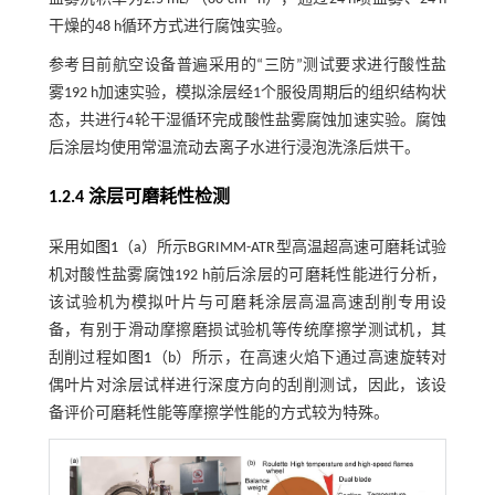
干燥的48 h循环方式进行腐蚀实验。
参考目前航空设备普遍采用的“三防”测试要求进行酸性盐
雾192 h加速实验，模拟涂层经1个服役周期后的组织结构状
态，共进行4轮干湿循环完成酸性盐雾腐蚀加速实验。腐蚀
后涂层均使用常温流动去离子水进行浸泡洗涤后烘干。
1.2.4 涂层可磨耗性检测
采用如
图1
（a）所示BGRIMM-ATR型高温超高速可磨耗试验
机对酸性盐雾腐蚀192 h前后涂层的可磨耗性能进行分析，
该试验机为模拟叶片与可磨耗涂层高温高速刮削专用设
备，有别于滑动摩擦磨损试验机等传统摩擦学测试机，其
刮削过程如
图1
（b）所示，在高速火焰下通过高速旋转对
偶叶片对涂层试样进行深度方向的刮削测试，因此，该设
备评价可磨耗性能等摩擦学性能的方式较为特殊。