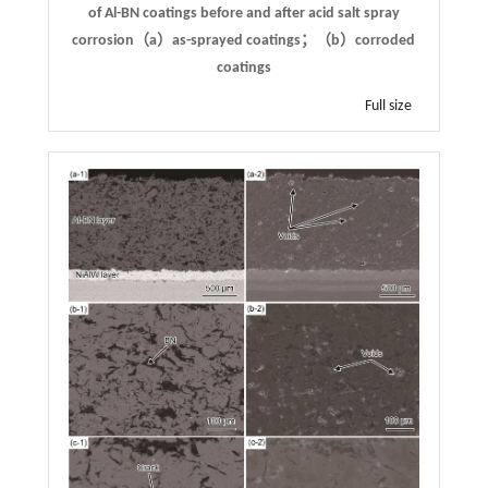
of Al-BN coatings before and after acid salt spray
corrosion（a）as-sprayed coatings；（b）corroded
coatings
Full size