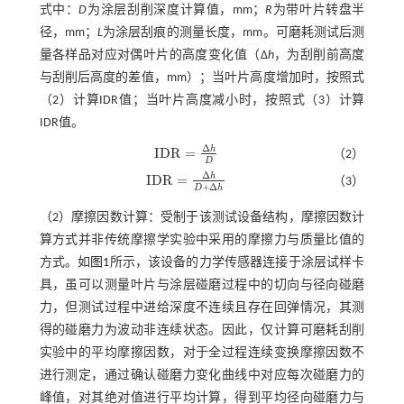
式中：
D
为涂层刮削深度计算值，mm；
R
为带叶片转盘半
径，mm；
L
为涂层刮痕的测量长度，mm。可磨耗测试后测
量各样品对应对偶叶片的高度变化值（Δ
h
，为刮削前高度
与刮削后高度的差值，mm）；当叶片高度增加时，按照
式
（2）
计算IDR值；当叶片高度减小时，按照
式（3）
计算
IDR值。
Δ
h
I
D
R
=
（2）
I
D
R
=
Δ
h
D
D
Δ
h
I
D
R
=
（3）
I
D
R
=
Δ
h
D
+
Δ
h
+
Δ
D
h
（2）摩擦因数计算：受制于该测试设备结构，摩擦因数计
算方式并非传统摩擦学实验中采用的摩擦力与质量比值的
方式。如
图1
所示，该设备的力学传感器连接于涂层试样卡
具，虽可以测量叶片与涂层碰磨过程中的切向与径向碰磨
力，但测试过程中进给深度不连续且存在回弹情况，其测
得的碰磨力为波动非连续状态。因此，仅计算可磨耗刮削
实验中的平均摩擦因数，对于全过程连续变换摩擦因数不
进行测定，通过确认碰磨力变化曲线中对应每次碰磨力的
峰值，对其绝对值进行平均计算，得到平均径向碰磨力与