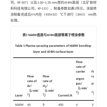
司，KF-307）以及1.00~1.50 mm厚的Al-BN面层（北矿新材
料科技有限公司，KF-115），制备参数如
表1
所示。涂层喷
涂制备完成后4 h内在（450±10） ℃下进行（30±5） min热
处理。
表1 NiAlW底层与Al-BN面层等离子喷涂参数
Table 1 Plasma spraying parameters of NiAlW bonding-
layer and Al-BN surface-layer
Flow
rate of
carrier
Feed
Flow
Flow
rate of
argon
rate of
rate of
gas/
powder/
Ar/
H
/
2
-
-
（L·min
（g·min
-
-
（L·min
（L·min
1
1
）
）
1
1
Layer
）
）
Current/A
NiAlW
40
8
400
4
15