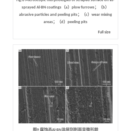
Fig.8 Microscopic morphologies of scraped surface on as-
sprayed Al-BN coatings（a）plow furrows；（b）
abrasive particles and peeling pits；（c）wear mixing
areas；（d）peeling pits
Full size
图9 腐蚀态Al-BN涂层刮削面显微形貌