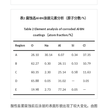
表2 腐蚀态Al-BN涂层元素分析（原子分数/%）
Table 2 Element analysis of corroded Al-BN
coatings（atom fraction/%）
Region
O
Na
Al
Si
Cl
A
26.10
30.14
6.07
0.34
37.35
B
62.27
0.30
26.11
0.53
10.79
C
60.35
2.30
25.14
0.58
11.63
D
65.88
0.05
31.02
—
3.05
E
19.98
2.73
77.24
0.05
—
酸性盐雾腐蚀前后涂层的表面形貌出现了较大变化。由图