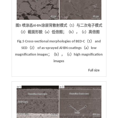
图5 喷涂态Al-BN涂层背散射模式（1）与二次电子模式
（2）截面形貌（a）低倍图；（b），（c）高倍图
Fig.5 Cross-sectional morphologies of BED-C（1） and
SED（2） of as-sprayed Al-BN coatings（a）low
magnification images；（b），（c）high magnification
images
Full size