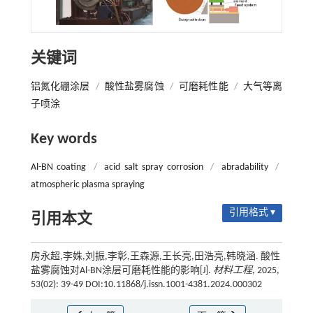
关键词
铝氮化硼涂层
/
酸性盐雾腐蚀
/
可磨耗性能
/
大气等离
子喷涂
Key words
Al-BN coating
/
acid salt spray corrosion
/
abradability
/
atmospheric plasma spraying
引用格式 ▾
引用本文
房永超,李姝,刘振,李彰,王森源,王长亮,田浩亮,韩晓涵. 酸性
盐雾腐蚀对Al-BN涂层可磨耗性能的影响[J].
材料工程
, 2025,
53(02): 39-49 DOI:10.11868/j.issn.1001-4381.2024.000302