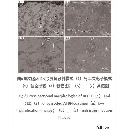
图6 腐蚀态Al-BN涂层背散射模式（1）与二次电子模式
（2）截面形貌（a）低倍图；（b），（c）高倍图
Fig.6 Cross-sectional morphologies of BED-C（1） and
SED（2） of corroded Al-BN coatings（a）low
magnification images；（b），（c）high magnification
images
Full size