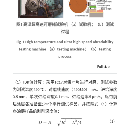
图1 高温超高速可磨耗试验机 （a）试验机；（b）测试
过程
Fig.1 High temperature and ultra high speed abradability
testing machine （a）testing machine；（b）testing
process
Full size
（1）IDR值计算：采用TC17对偶叶片进行对磨，测试参数
为测试温度450 ℃、对磨线速度（450±10） m/s、进给深度
0.5 mm、单次进给深度0.1 mm、进给速率5 μm/s。腐蚀前
后涂层各准备至少3个平行测试样品，并按照
式（1）
计算
各涂层样品的刮削深度值：
−
−
−
−
−
−
−
−
√
2
2
（1）
=
−
−
/
4
D
R
R
L
D
=
R
-
R
2
-
L
2
/
4