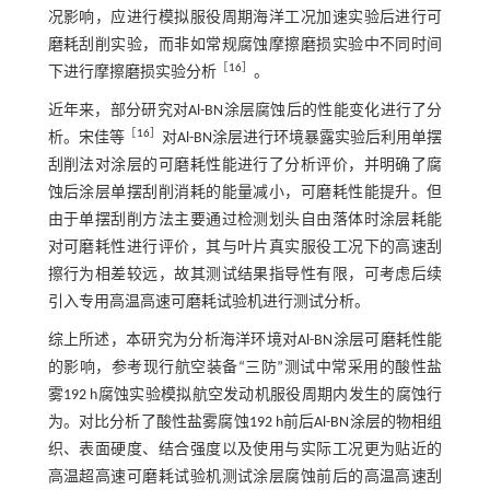
况影响，应进行模拟服役周期海洋工况加速实验后进行可
磨耗刮削实验，而非如常规腐蚀摩擦磨损实验中不同时间
［
16
］
下进行摩擦磨损实验分析
。
近年来，部分研究对Al-BN涂层腐蚀后的性能变化进行了分
［
16
］
析。宋佳等
对Al-BN涂层进行环境暴露实验后利用单摆
刮削法对涂层的可磨耗性能进行了分析评价，并明确了腐
蚀后涂层单摆刮削消耗的能量减小，可磨耗性能提升。但
由于单摆刮削方法主要通过检测划头自由落体时涂层耗能
对可磨耗性进行评价，其与叶片真实服役工况下的高速刮
擦行为相差较远，故其测试结果指导性有限，可考虑后续
引入专用高温高速可磨耗试验机进行测试分析。
综上所述，本研究为分析海洋环境对Al-BN涂层可磨耗性能
的影响，参考现行航空装备“三防”测试中常采用的酸性盐
雾192 h腐蚀实验模拟航空发动机服役周期内发生的腐蚀行
为。对比分析了酸性盐雾腐蚀192 h前后Al-BN涂层的物相组
织、表面硬度、结合强度以及使用与实际工况更为贴近的
高温超高速可磨耗试验机测试涂层腐蚀前后的高温高速刮