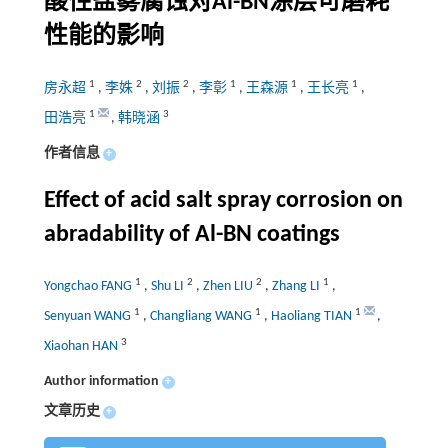
酸性盐雾腐蚀对Al-BN涂层可磨耗
性能的影响
1
2
2
1
1
1
房永超
,
李姝
,
刘振
,
李彰
,
王森源
,
王长亮
,
1
3
田浩亮
,
韩晓涵
作者信息
+
Effect of acid salt spray corrosion on
abradability of Al-BN coatings
1
2
2
1
Yongchao FANG
,
Shu LI
,
Zhen LIU
,
Zhang LI
,
1
1
1
Senyuan WANG
,
Changliang WANG
,
Haoliang TIAN
,
3
Xiaohan HAN
Author information
+
文章历史
+