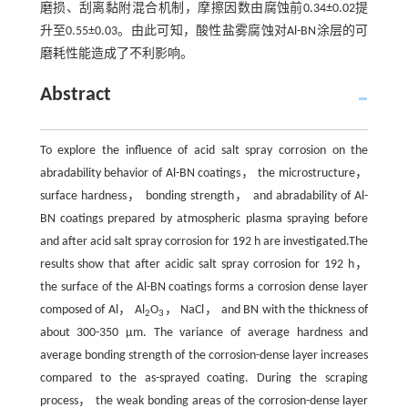
磨损、刮离黏附混合机制，摩擦因数由腐蚀前0.34±0.02提
升至0.55±0.03。由此可知，酸性盐雾腐蚀对Al-BN涂层的可
磨耗性能造成了不利影响。
Abstract
To explore the influence of acid salt spray corrosion on the
abradability behavior of Al-BN coatings， the microstructure，
surface hardness， bonding strength， and abradability of Al-
BN coatings prepared by atmospheric plasma spraying before
and after acid salt spray corrosion for 192 h are investigated.The
results show that after acidic salt spray corrosion for 192 h，
the surface of the Al-BN coatings forms a corrosion dense layer
composed of Al， Al
O
， NaCl， and BN with the thickness of
2
3
about 300-350 μm. The variance of average hardness and
average bonding strength of the corrosion-dense layer increases
compared to the as-sprayed coating. During the scraping
process， the weak bonding areas of the corrosion-dense layer