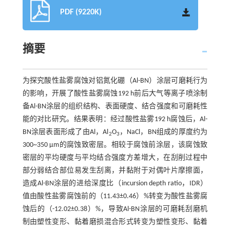
PDF (9220K)
摘要
为探究酸性盐雾腐蚀对铝氮化硼（Al-BN）涂层可磨耗行为
的影响，开展了酸性盐雾腐蚀192 h前后大气等离子喷涂制
备Al-BN涂层的组织结构、表面硬度、结合强度和可磨耗性
能的对比研究。结果表明：经过酸性盐雾192 h腐蚀后，Al-
BN涂层表面形成了由Al，Al
O
，NaCl，BN组成的厚度约为
2
3
300~350 μm的腐蚀致密层。相较于腐蚀前涂层，该腐蚀致
密层的平均硬度与平均结合强度方差增大，在刮削过程中
部分弱结合部位易发生刮离，并黏附于对偶叶片摩擦面，
造成Al-BN涂层的进给深度比（incursion depth ratio，IDR）
值由酸性盐雾腐蚀前的（11.43±0.46）%转变为酸性盐雾腐
蚀后的（-12.02±0.38）%，导致Al-BN涂层的可磨耗刮磨机
制由塑性变形、黏着磨损混合形式转变为塑性变形、黏着