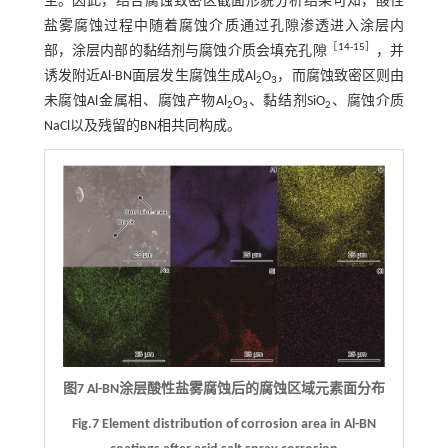
主。因此，结合腐蚀致密区截面形貌分析结果可知，酸性
盐雾腐蚀过程中随着腐蚀介质通过孔隙渗透进入涂层内
［
14
-
15
］
部，涂层内部的黏结剂与腐蚀介质会填充孔隙
，并
诱发附近Al-BN面层发生腐蚀生成Al
O
，而腐蚀致密区则由
2
3
未腐蚀Al金属相、腐蚀产物Al
O
、黏结剂SiO
、腐蚀介质
2
3
2
NaCl以及残留的BN相共同构成。
图7 Al-BN涂层酸性盐雾腐蚀后的腐蚀区域元素面分布
Fig.7 Element distribution of corrosion area in Al-BN