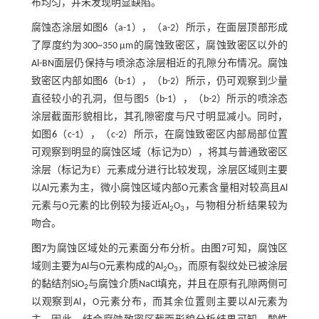
布均匀，并未发现明显缺陷。
腐蚀态涂层如图
6
（a-1），（a-2）所示，在面层顶部形成
了厚度约为300~350 μm的腐蚀致密区，腐蚀致密区以外的
Al-BN面层仍保持与喷涂态涂层相近的孔隙分布情况。腐蚀
致密区内部如图
6
（b-1），（b-2）所示，仍可观察到少量
直径较小的孔洞，但与图
5
（b-1），（b-2）所示的喷涂态
涂层截面形貌相比，其孔隙密度与尺寸明显减小。同时，
如图
6
（c-1），（c-2）所示，在腐蚀致密区内部局部位置
可观察到明显的腐蚀区域（标记为D），将其与普通致密区
涂层（标记为E）元素成分进行比较发现，涂层区域则主要
以Al元素为主，微小腐蚀区域内部O元素含量相对较高且Al
元素与O元素的比例较为接近Al
O
，与物相分析结果较为
2
3
吻合。
图7
为腐蚀区域处的元素面分布分析。由
图7
可知，腐蚀区
域则主要为Al与O元素构成的Al
O
，而原有裂纹处已被涂层
2
3
的黏结剂SiO
与腐蚀介质NaCl填充，并且在原有孔隙两侧可
2
以观察到Al，O元素分布，而其余位置则主要以Al元素为