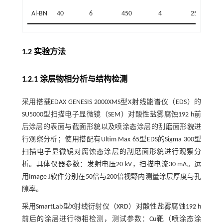
Al-BN
40
6
450
4
25
1.2 实验方法
1.2.1 涂层物相分析与结构检测
采用搭载EDAX GENESIS 2000XMS型X射线能谱仪（EDS）的
SU5000型扫描电子显微镜（SEM）对酸性盐雾腐蚀192 h前
后涂层的表面与截面形貌以及喷涂态涂层的刮磨面形貌进
行观察分析；使用搭配有Ultim Max 65型EDS的Sigma 300型
扫描电子显微镜对腐蚀态涂层的刮磨面形貌进行观察分
析。具体仪器参数：发射电压20 kV，扫描电流30 mA。运
用Image J软件分别在50倍与200倍视野内测量涂层厚度与孔
隙率。
采用SmartLab型X射线衍射仪（XRD）对酸性盐雾腐蚀192 h
前后的涂层进行物相检测，测试参数：Cu靶（喷涂态涂