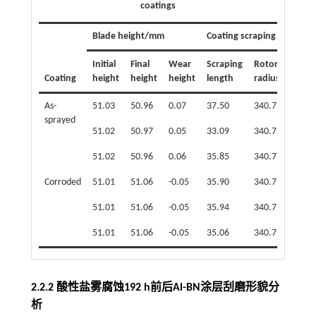
coatings
Blade height/mm
Coating scraping length/
Initial
Final
Wear
Scraping
Rotor
Calcu
Coating
height
height
height
length
radius
dept
As-
51.03
50.96
0.07
37.50
340.75
0.516
sprayed
51.02
50.97
0.05
33.09
340.75
0.402
51.02
50.96
0.06
35.85
340.75
0.472
Corroded
51.01
51.06
-0.05
35.90
340.75
0.473
51.01
51.06
-0.05
35.94
340.75
0.474
51.01
51.06
-0.05
35.06
340.75
0.451
2.2.2 酸性盐雾腐蚀192 h前后Al-BN涂层刮磨形貌分
析