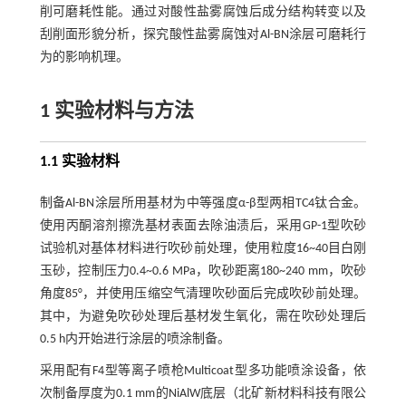
削可磨耗性能。通过对酸性盐雾腐蚀后成分结构转变以及
刮削面形貌分析，探究酸性盐雾腐蚀对Al-BN涂层可磨耗行
为的影响机理。
1 实验材料与方法
1.1 实验材料
制备Al-BN涂层所用基材为中等强度α-β型两相TC4钛合金。
使用丙酮溶剂擦洗基材表面去除油渍后，采用GP-1型吹砂
试验机对基体材料进行吹砂前处理，使用粒度16~40目白刚
玉砂，控制压力0.4~0.6 MPa，吹砂距离180~240 mm，吹砂
角度85°，并使用压缩空气清理吹砂面后完成吹砂前处理。
其中，为避免吹砂处理后基材发生氧化，需在吹砂处理后
0.5 h内开始进行涂层的喷涂制备。
采用配有F4型等离子喷枪Multicoat型多功能喷涂设备，依
次制备厚度为0.1 mm的NiAlW底层（北矿新材料科技有限公