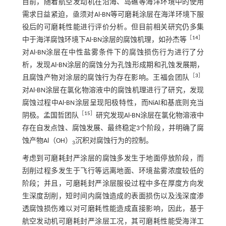
目前，随着航空发动机在沿海、岛礁等海洋环境中的使用
需求日益紧迫，亟须对Al-BN等可磨耗涂层在海洋环境下服
役后的可磨耗性能进行评价分析。但目前相关研究仍多集
［
14
］
中于海洋腐蚀环境下Al-BN涂层的腐蚀机理，如孙杰等
对Al-BN涂层在中性盐雾条件下的腐蚀损伤行为进行了分
析，发现Al-BN涂层的腐蚀分为孔蚀形成期和孔蚀发展期，
［
3
］
且腐蚀产物对涂层的腐蚀行为存在影响。王福会团队
对Al-BN涂层在氯化物溶液中的腐蚀机理进行了研究，发现
腐蚀过程中Al-BN涂层呈现阳极特性，而NiAl和基底则充当
［
15
］
阴极。孟国哲团队
研究发现Al-BN涂层在氯化物溶液中
存在自发点蚀、腐蚀发展、最终稳定3个阶段，并明确了腐
蚀产物Al（OH）
沉积对腐蚀行为的控制。
3
考虑到可磨耗封严涂层的腐蚀多发生于地面停放阶段，而
刮削过程多发生于飞行等远离地面、环境盐雾浓度较低的
阶段；并且，可磨耗封严涂层服役过程中多在厚度方向发
生深度刮削，短时间内腐蚀造成的表面损伤以及浅深度渗
透腐蚀损伤难以对可磨耗性能造成直接影响，因此，基于
航空发动机可磨耗封严涂层工况，其可磨耗性能受海洋工