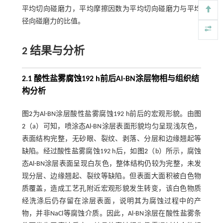
平均切向碰磨力，平均摩擦因数为平均切向碰磨力与平均
径向碰磨力的比值。
2 结果与分析
2.1 酸性盐雾腐蚀192 h前后Al-BN涂层物相与组织结
构分析
图2
为Al-BN涂层酸性盐雾腐蚀192 h前后的宏观形貌。由
图
2
（a）可知，喷涂态Al-BN涂层表面形貌均匀呈现浅灰色，
表面结构完整，无砂眼、裂纹、剥落、分层和边缘翘起等
缺陷。经过酸性盐雾腐蚀192 h后，如
图2
（b）所示，腐蚀
态Al-BN涂层表面呈现白灰色，整体结构仍较为完整，未发
现分层、边缘翘起、裂纹等缺陷。但表面大面积被白色物
质覆盖，造成工艺孔附近宏观形貌发生转变，该白色物质
经洗涤后仍存留在涂层表面，说明其为腐蚀过程中的产
物，并非NaCl等腐蚀介质。因此，Al-BN涂层在酸性盐雾条