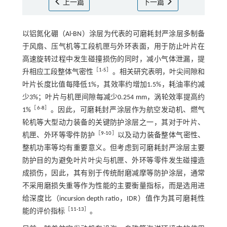
上一篇
下一篇
以铝氮化硼（Al-BN）涂层为代表的可磨耗封严涂层多制备
于风扇、压气机等工段机匣与外环表面，用于防止叶片在
高速旋转过程中发生碰撞损伤的同时，减小气体泄漏，提
［
1
-
5
］
升相应工段整体气密性
。相关研究表明，叶尖间隙和
叶片长度比值每降低1%，其效率约增加1.5%，耗油率约减
少3%；叶片与机匣间隙每减少0.254 mm，涡轮效率提高约
［
6
-
8
］
1%
。因此，可磨耗封严涂层作为航空发动机、燃气
轮机等大型动力装备的关键防护涂层之一，其对于叶片、
［
9
-
10
］
机匣、外环等零件防护
以及动力装备整体气密性、
整机功率等均有重要意义。但考虑到可磨耗封严涂层主要
防护目的为避免叶片叶尖与机匣、外环等零件发生碰撞造
成损伤，因此，其有别于传统耐磨减摩等防护涂层，通常
不采用磨损失重等作为性能的主要衡量指标，而是选用进
给深度比（incursion depth ratio，IDR）值作为其可磨耗性
［
11
-
13
］
能的评价指标
。