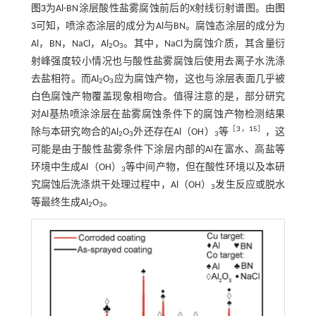
图3
为Al-BN涂层酸性盐雾腐蚀前后的X射线衍射谱图。由
图
3
可知，喷涂态涂层的成分为Al与BN。腐蚀态涂层的成分为
Al，BN，NaCl，Al
O
。其中，NaCl为腐蚀介质，其含量衍
2
3
射峰强度较小情况也与酸性盐雾腐蚀后使用去离子水洗涤
去盐相符。而Al
O
应为腐蚀产物，这也与涂层表面几乎被
2
3
白色腐蚀产物覆盖现象相吻合。值得注意的是，部分研究
对Al基热喷涂涂层在盐雾腐蚀条件下的腐蚀产物检测结果
［
3
，
15
］
除与本研究吻合的Al
O
外还存在Al（OH）
等
，这
2
3
3
可能是由于酸性盐雾条件下涂层内部的Al在富水、高盐等
环境中生成Al（OH）
等中间产物，但在酸性环境以及本研
3
究腐蚀后洗涤烘干处理过程中，Al（OH）
发生反应或脱水
3
等最终生成Al
O
。
2
3