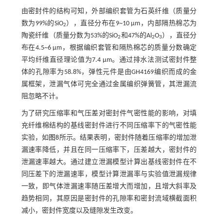
由密封件的结构可知，外部编织套管为石英纤维（质量分
数为99%的SiO
），直径分布在9~10 μm，内部隔热棉芯为
2
陶瓷纤维（质量分数为53%的SiO
和47%的Al
O
），直径分
2
2
3
布在4.5~6 μm，根据编织套管和隔热棉芯的质量分数确定
平均纤维直径理论值为7.4 μm。通过排水法测试密封件整
体的孔隙率为58.8%，弹性元件是由GH4169编织而成的金
属框架，泄漏气体可完全通过金属编织弹簧管，其泄漏流
阻忽略不计。
为了研究压缩率和气压差对密封件气密性能的影响，对填
充纤维棉结构的基线密封件进行不同压缩率下的气密性能
实验，如
图8
所示。结果表明，密封件随着压缩率的增加泄
漏速率降低，并且在同一压缩率下，压差越大，密封件的
泄漏速率越大。通过建立泄漏模型计算出基线密封件在不
同压差下的泄漏速率，模型计算泄漏率与实验值泄漏规律
一致，即气体泄漏速率随压差增大而增加，且增大斜率及
趋势相同，其原因是密封件的孔隙率和密封流域横截面积
减小，密封件宽度以及缝隙发生改变。