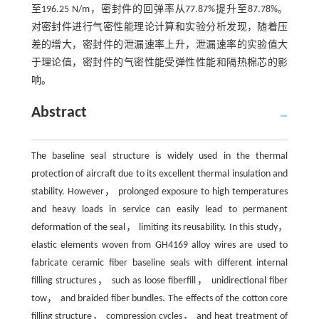
至196.25 N/m，密封件的回弹率从77.87%提升至87.78%。
对密封件进行气密性能理论计算和实验分析发现，随着压
差的增大，密封件的泄漏速率上升，泄漏速率的实验值大
于理论值，密封件的气密性能受弹性性能和隔热棉芯的影
响。
Abstract
The baseline seal structure is widely used in the thermal
protection of aircraft due to its excellent thermal insulation and
stability. However， prolonged exposure to high temperatures
and heavy loads in service can easily lead to permanent
deformation of the seal， limiting its reusability. In this study，
elastic elements woven from GH4169 alloy wires are used to
fabricate ceramic fiber baseline seals with different internal
filling structures， such as loose fiberfill， unidirectional fiber
tow， and braided fiber bundles. The effects of the cotton core
filling structure， compression cycles， and heat treatment of