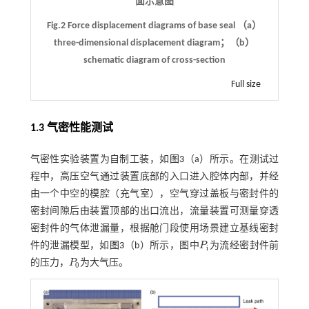
面示意图
Fig.2 Force displacement diagrams of base seal （a）
three-dimensional displacement diagram；（b）
schematic diagram of cross-section
Full size
1.3 气密性能测试
气密性实验装置为自制工装，如
图3
（a）所示。在测试过
程中，高压空气通过装置底部的入口进入腔体内部，并经
由一个中空的模腔（充气室），空气穿过盖板与密封件的
密封间隙后由装置顶部的出口流出，流量装置可测量穿透
密封件的气体泄漏量，根据舱门段使用场景建立基线密封
件的泄漏模型，如
图3
（b）所示，图中
P
为流经密封件前
P
i
i
的压力，
P
为大气压。
P
0
0