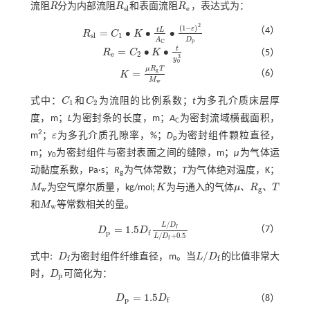
流阻
R
分为内部流阻
R
和表面流阻
R
，表达式为：
R
R
s
l
R
e
s
l
e
2
(
1
−
)
ε
（4）
t
L
=
∙
∙
∙
R
C
K
R
s
l
=
C
1
∙
K
∙
t
L
A
C
∙
1
-
ε
2
D
p
s
l
1
D
A
p
C
t
=
∙
∙
R
C
K
（5）
R
e
=
C
2
∙
K
∙
t
y
0
3
e
2
3
y
0
μ
R
T
g
=
（6）
K
K
=
μ
R
g
T
M
w
M
w
式中：
C
和
C
为流阻的比例系数；
t
为多孔介质床层厚
C
1
C
2
1
2
度，m；
L
为密封条的长度，m；
A
为密封流域横截面积，
C
2
m
；
ε
为多孔介质孔隙率，%；
D
为密封组件颗粒直径，
ε
p
m；
y
为密封组件与密封表面之间的缝隙，m；
μ
为气体运
0
动黏度系数，Pa·s；
R
为气体常数；
T
为气体绝对温度，K；
g
;
、
、
M
为空气摩尔质量，kg/mol
K
为与通入的气体
μ
R
T
M
w
;
K
w
g
μ
、
R
g
、
T
和
M
等常数相关的量。
M
w
w
/
L
D
f
=
1.5
（7）
D
D
D
p
=
1.5
D
f
L
/
D
f
L
/
D
f
+
0.5
p
f
/
+
0.5
L
D
f
:
/
式中
D
为密封组件纤维直径，m。当
L
D
的比值非常大
:
D
f
L
/
D
f
f
f
时，
D
可简化为：
D
p
p
=
1.5
D
D
（8）
D
p
=
1.5
D
f
p
f