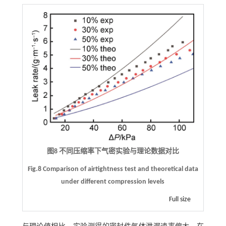
图8 不同压缩率下气密实验与理论数据对比
Fig.8 Comparison of airtightness test and theoretical data
under different compression levels
Full size