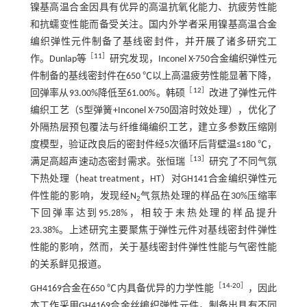
镍基高温合金因具有优异的高温抗氧化能力、抗疲劳性能
和抗蠕变性能而备受关注。国内外学者采用镍基高温合金
编织弹性元件制备了基线密封件，并开展了诸多研究工
［
11
］
作。Dunlap等
研究发现，Inconel X-750合金编织弹性元
件制备的基线密封件在650 ℃以上高温疲劳性能显著下降，
［
12
］
回弹率从93.00%降低至61.00%。韩硕
改进了弹性元件
编织工艺（S型弹簧+Inconel X-750固溶时效处理），优化了
外隔热层预包覆法与纤维绳编织工艺，建立多参数压缩刚
度模型，验证改良后的密封件经5次循环后背壁温≤180 ℃，
［
13
］
满足高超声速动态密封需求。张恒瑞
研究了不同气氛
下热处理（heat treatment，HT）对GH141合金编织弹性元
件性能的影响，发现经N
气氛热处理的样品在30%压缩率
2
下回弹率达到95.28%，相较于未热处理的样品提升
23.38%。上述研究主要聚焦于弹性元件对基线密封件弹性
性能的影响，然而，关于基线密封件弹性性能与气密性能
的关系鲜见报道。
［
14
-
20
］
GH4169合金在650 ℃内具备优异的力学性能
，因此
本工作采用GH4169合金丝编织弹性元件，制备出具有不同