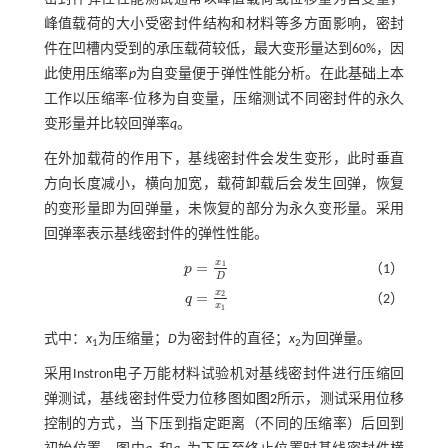
峰值载荷的大小受密封件结构和材料等多方面影响，密封
件在凹槽内受到的承压载荷较低，最大变形量达到60%，因
此使用压缩率
p
为自变量便于弹性性能分析。在此基础上本
工作以压缩率-位移为自变量，压缩测试不同密封件的永久
变形量并比较回弹率
q
。
在外加载荷的作用下，基线密封件会发生变形，此时垂直
方向长度减小，横向加宽，载荷卸载后会发生回弹，恢复
的变形量即为回弹量，未恢复的部分为永久变形量。采用
回弹率表示基线密封件的弹性性能。
x
=
1
p
（1）
p
=
x
1
D
D
x
=
2
q
（2）
q
=
x
2
x
1
x
1
式中：
x
为压缩量；
D
为密封件的直径；
x
为回弹量。
1
2
采用Instron电子万能材料试验机对基线密封件进行压缩回
弹测试，基线密封件受力位移图如
图2
所示，测试采用位移
控制的方式，当下压到指定距离（不同的压缩率）后回到