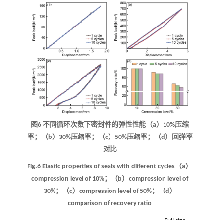
图6 不同循环次数下密封件的弹性性能（a）10%压缩
率；（b）30%压缩率；（c）50%压缩率；（d）回弹率
对比
Fig.6 Elastic properties of seals with different cycles（a）
compression level of 10%；（b）compression level of
30%；（c）compression level of 50%；（d）
comparison of recovery ratio