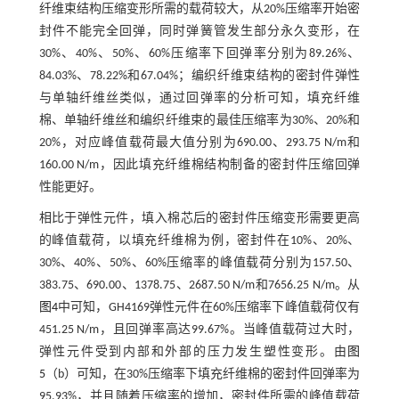
纤维束结构压缩变形所需的载荷较大，从20%压缩率开始密
封件不能完全回弹，同时弹簧管发生部分永久变形，在
30%、40%、50%、60%压缩率下回弹率分别为89.26%、
84.03%、78.22%和67.04%；编织纤维束结构的密封件弹性
与单轴纤维丝类似，通过回弹率的分析可知，填充纤维
棉、单轴纤维丝和编织纤维束的最佳压缩率为30%、20%和
20%，对应峰值载荷最大值分别为690.00、293.75 N/m和
160.00 N/m，因此填充纤维棉结构制备的密封件压缩回弹
性能更好。
相比于弹性元件，填入棉芯后的密封件压缩变形需要更高
的峰值载荷，以填充纤维棉为例，密封件在10%、20%、
30%、40%、50%、60%压缩率的峰值载荷分别为157.50、
383.75、690.00、1378.75、2687.50 N/m和7656.25 N/m。从
图4
中可知，GH4169弹性元件在60%压缩率下峰值载荷仅有
451.25 N/m，且回弹率高达99.67%。当峰值载荷过大时，
弹性元件受到内部和外部的压力发生塑性变形。由
图
5
（b）可知，在30%压缩率下填充纤维棉的密封件回弹率为
95.93%，并且随着压缩率的增加，密封件所需的峰值载荷