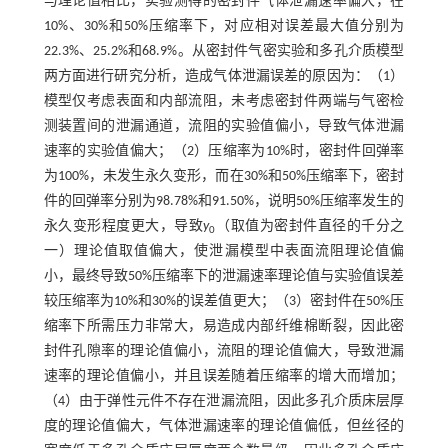
与理论值相比，实验测得的密封件气体泄漏速率偏大，在
10%、30%和50%压缩率下，对应相对误差最大值分别为
22.3%、25.2%和68.9%。从密封件气密实验和多孔介质模型
两方面进行研究分析，造成气体泄漏误差的原因为：（1）
模型仅考虑表面和内部流阻，未考虑密封件两端与气密检
测装置间的泄漏通道，流阻的实验值偏小，导致气体泄漏
速率的实验值偏大；（2）压缩率为10%时，密封件回弹率
为100%，未发生永久变形，而在30%和50%压缩率下，密封
件的回弹率分别为98.78%和91.50%，说明50%压缩率发生的
永久变形程度更大，导致
y
（取值为密封件直径的千分之
0
一）理论值取值偏大，使泄漏模型中表面流阻理论值偏
小，最终导致50%压缩率下的泄漏速率理论值与实验值误差
较压缩率为10%和30%的误差值更大；（3）密封件在50%压
缩率下所需压力非常大，易造成内部纤维棉断裂，因此密
封件孔隙率的理论值偏小，流阻的理论值偏大，导致泄漏
速率的理论值偏小，并且误差随着压缩率的增大而增加；
（4）由于弹性元件不存在泄漏流阻，因此多孔介质床层厚
度的理论值偏大，气体泄漏速率的理论值偏低，但丝径的