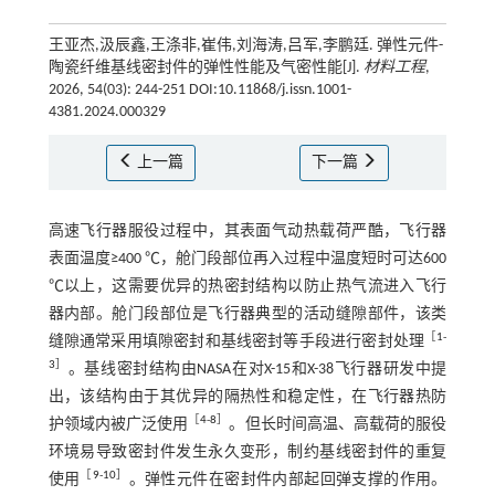
王亚杰,汲辰鑫,王涤非,崔伟,刘海涛,吕军,李鹏廷. 弹性元件-
陶瓷纤维基线密封件的弹性性能及气密性能[J].
材料工程
,
2026, 54(03): 244-251 DOI:10.11868/j.issn.1001-
4381.2024.000329
上一篇
下一篇
高速飞行器服役过程中，其表面气动热载荷严酷，飞行器
表面温度≥400 ℃，舱门段部位再入过程中温度短时可达600
℃以上，这需要优异的热密封结构以防止热气流进入飞行
器内部。舱门段部位是飞行器典型的活动缝隙部件，该类
［
1
-
缝隙通常采用填隙密封和基线密封等手段进行密封处理
3
］
。基线密封结构由NASA在对X-15和X-38飞行器研发中提
出，该结构由于其优异的隔热性和稳定性，在飞行器热防
［
4
-
8
］
护领域内被广泛使用
。但长时间高温、高载荷的服役
环境易导致密封件发生永久变形，制约基线密封件的重复
［
9
-
10
］
使用
。弹性元件在密封件内部起回弹支撑的作用。