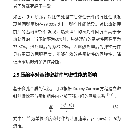
者回弹载荷趋于一致。
如
图7
（b）所示，对比热处理前后弹性元件的弹性性能发
现其回弹率均在99.00%以上，弹性性能优异。对比热处理
前后的基线密封件发现，热处理后的密封件回弹率高于未
热处理的，当压缩率为60%时，热处理前的密封件回弹率为
77.87%，热处理后的为87.78%。因此热处理后的弹性元件
具有更高的屈服强度，能够有效改善密封件的回弹性，降
低压缩后的残余弹性势能。
2.5 压缩率对基线密封件气密性能的影响
基于多孔介质的假设，可以根据 Kozeny-Carman 方程建立密
［
24
］
封泄漏速率与密封组件内外部压强之间的函数关系
。
2
2
−
(
)
P
P
（3）
M
0
i
=
M
L
=
P
i
2
-
P
0
2
R
L
R
M
式中：
为单位长度密封件的泄漏速率，g/（m·s）；
R
为
M
L
R
L
流阻。