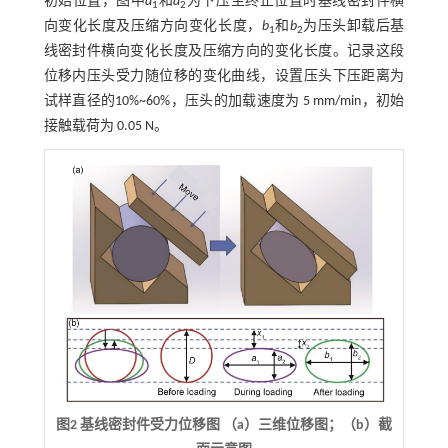
初始位置，图中
a
和
a
为下压至终止位置时基线密封件横
1
2
向变化长度及压缩方向变化长度，
b
和
b
为压头卸载后基
1
2
线密封件横向变化长度及压缩方向的变化长度。记录这段
位移内压头受力随位移的变化曲线，设置压头下压距离为
试样直径的10%~60%，压头的加载速度为 5 mm/min，初始
接触载荷为 0.05 N。
图2 基线密封件受力位移图 （a）三维位移图；（b）截