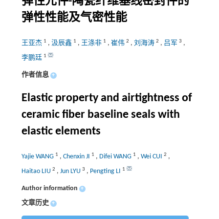
弹性元件-陶瓷纤维基线密封件的
弹性性能及气密性能
1
1
1
2
2
3
王亚杰
,
汲辰鑫
,
王涤非
,
崔伟
,
刘海涛
,
吕军
,
1
李鹏廷
作者信息
+
Elastic property and airtightness of
ceramic fiber baseline seals with
elastic elements
1
1
1
2
Yajie WANG
,
Chenxin JI
,
Difei WANG
,
Wei CUI
,
2
3
1
Haitao LIU
,
Jun LYU
,
Pengting LI
Author information
+
文章历史
+