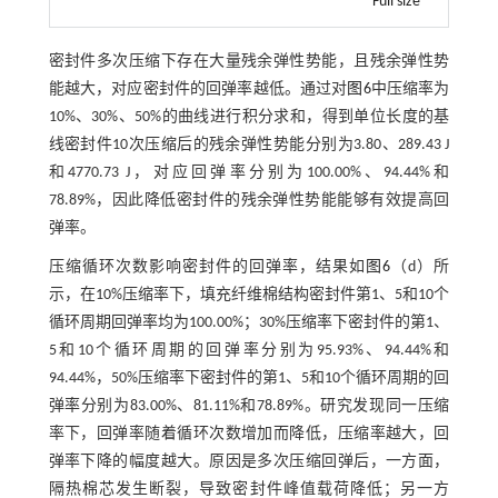
Full size
密封件多次压缩下存在大量残余弹性势能，且残余弹性势
能越大，对应密封件的回弹率越低。通过对
图6
中压缩率为
10%、30%、50%的曲线进行积分求和，得到单位长度的基
线密封件10次压缩后的残余弹性势能分别为3.80、289.43 J
和4770.73 J，对应回弹率分别为100.00%、94.44%和
78.89%，因此降低密封件的残余弹性势能能够有效提高回
弹率。
压缩循环次数影响密封件的回弹率，结果如
图6
（d）所
示，在10%压缩率下，填充纤维棉结构密封件第1、5和10个
循环周期回弹率均为100.00%；30%压缩率下密封件的第1、
5和10个循环周期的回弹率分别为95.93%、94.44%和
94.44%，50%压缩率下密封件的第1、5和10个循环周期的回
弹率分别为83.00%、81.11%和78.89%。研究发现同一压缩
率下，回弹率随着循环次数增加而降低，压缩率越大，回
弹率下降的幅度越大。原因是多次压缩回弹后，一方面，
隔热棉芯发生断裂，导致密封件峰值载荷降低；另一方