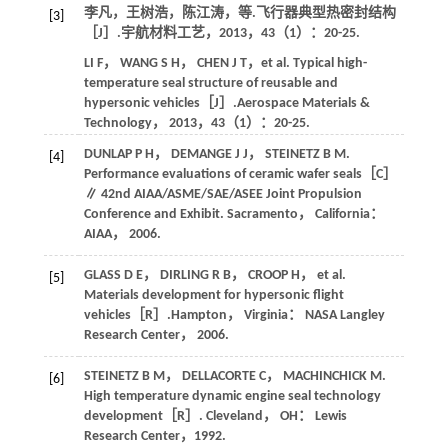
李凡，王树浩，陈江涛，
等
.飞行器典型热密封结构
[3]
［J］.
宇航材料工艺
，
2013
，
43
（1）：20-25.
LI
F
，
WANG
S H
，
CHEN
J T
，
et al
. Typical high-
temperature seal structure of reusable and
hypersonic vehicles［J］.
Aerospace Materials &
Technology
，
2013
，
43
（1）：20-25.
DUNLAP
P H
，
DEMANGE
J J
，
STEINETZ
B M
.
[4]
Performance evaluations of ceramic wafer seals［C］
∥ 42nd AIAA/ASME/SAE/ASEE Joint Propulsion
Conference and Exhibit. Sacramento， California：
AIAA，
2006
.
GLASS
D E
，
DIRLING
R B
，
CROOP
H
，
et al
.
[5]
Materials development for hypersonic flight
vehicles［R］.Hampton， Virginia： NASA Langley
Research Center，
2006
.
STEINETZ
B M
，
DELLACORTE
C
，
MACHINCHICK
M
.
[6]
High temperature dynamic engine seal technology
development［R］. Cleveland， OH： Lewis
Research Center，
1992
.