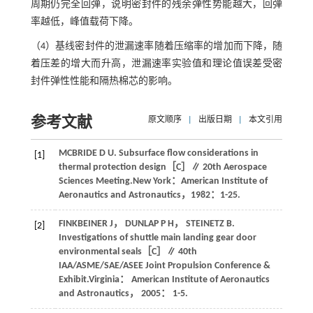
周期仍完全回弹，说明密封件的残余弹性势能越大，回弹
率越低，峰值载荷下降。
（4）基线密封件的泄漏速率随着压缩率的增加而下降，随
着压差的增大而升高，泄漏速率实验值和理论值误差受密
封件弹性性能和隔热棉芯的影响。
参考文献
原文顺序
|
出版日期
|
本文引用
MCBRIDE
D U
. Subsurface flow considerations in
[1]
thermal protection design［C］∥ 20th Aerospace
Sciences Meeting.New York：American Institute of
Aeronautics and Astronautics，
1982
：1-25.
FINKBEINER
J
，
DUNLAP
P H
，
STEINETZ
B
.
[2]
Investigations of shuttle main landing gear door
environmental seals［C］∥ 40th
IAA/ASME/SAE/ASEE Joint Propulsion Conference &
Exhibit.Virginia： American Institute of Aeronautics
and Astronautics，
2005
： 1-5.