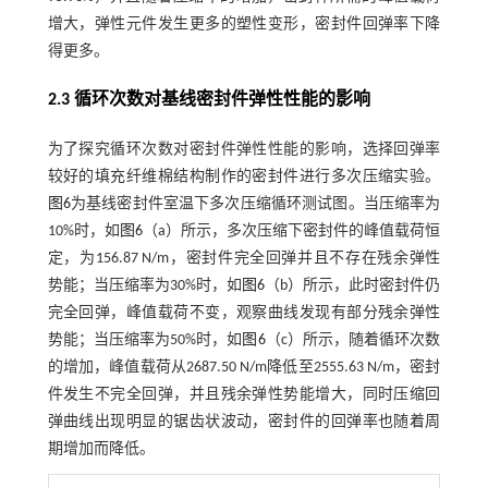
增大，弹性元件发生更多的塑性变形，密封件回弹率下降
得更多。
2.3 循环次数对基线密封件弹性性能的影响
为了探究循环次数对密封件弹性性能的影响，选择回弹率
较好的填充纤维棉结构制作的密封件进行多次压缩实验。
图6
为基线密封件室温下多次压缩循环测试图。当压缩率为
10%时，如
图6
（a）所示，多次压缩下密封件的峰值载荷恒
定，为156.87 N/m，密封件完全回弹并且不存在残余弹性
势能；当压缩率为30%时，如
图6
（b）所示，此时密封件仍
完全回弹，峰值载荷不变，观察曲线发现有部分残余弹性
势能；当压缩率为50%时，如
图6
（c）所示，随着循环次数
的增加，峰值载荷从2687.50 N/m降低至2555.63 N/m，密封
件发生不完全回弹，并且残余弹性势能增大，同时压缩回
弹曲线出现明显的锯齿状波动，密封件的回弹率也随着周
期增加而降低。