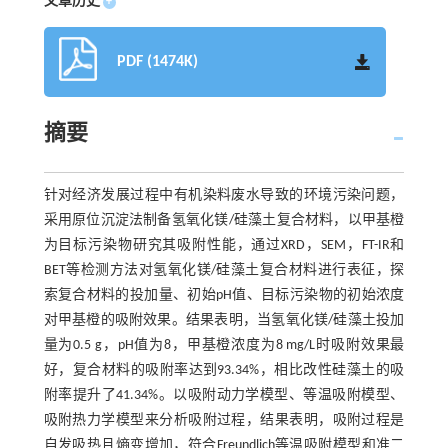
文章历史
+
PDF (1474K)
摘要
针对经济发展过程中有机染料废水导致的环境污染问题，
采用原位沉淀法制备氢氧化镁/硅藻土复合材料，以甲基橙
为目标污染物研究其吸附性能，通过XRD，SEM，FT-IR和
BET等检测方法对氢氧化镁/硅藻土复合材料进行表征，探
索复合材料的投加量、初始pH值、目标污染物的初始浓度
对甲基橙的吸附效果。结果表明，当氢氧化镁/硅藻土投加
量为0.5 g，pH值为8，甲基橙浓度为8 mg/L时吸附效果最
好，复合材料的吸附率达到93.34%，相比改性硅藻土的吸
附率提升了41.34%。以吸附动力学模型、等温吸附模型、
吸附热力学模型来分析吸附过程，结果表明，吸附过程是
自发吸热且熵变增加，符合Freundlich等温吸附模型和准二