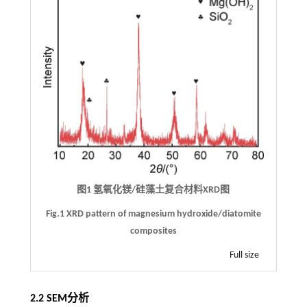
图1 氢氧化镁/硅藻土复合材料XRD图
Fig.1 XRD pattern of magnesium hydroxide/diatomite
composites
Full size
2.2 SEM分析