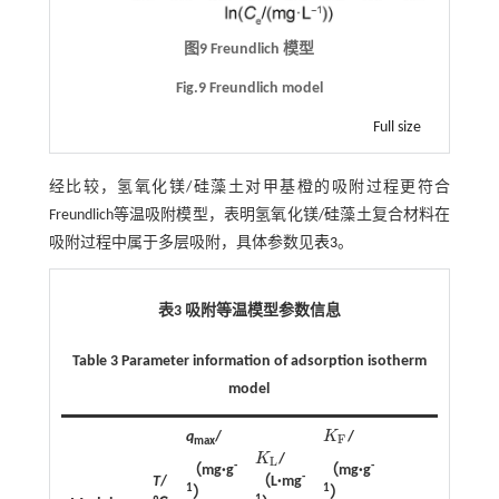
图9 Freundlich 模型
Fig.9 Freundlich model
Full size
经比较，氢氧化镁/硅藻土对甲基橙的吸附过程更符合
Freundlich等温吸附模型，表明氢氧化镁/硅藻土复合材料在
吸附过程中属于多层吸附，具体参数见
表3
。
表3 吸附等温模型参数信息
Table 3 Parameter information of adsorption isotherm
model
q
/
K
/
K
F
F
max
K
/
K
L
L
-
-
（mg·g
（mg·g
-
T
/
（L·mg
1
1
）
）