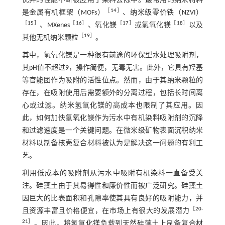
优异的性能不断被应用于染料去除中。最常用的纳米材料
［
14
］
是金属有机框架（MOFs）
、纳米级零价铁（NZVI）
［
15
］
［
16
］
［
17
］
［
18
］
、MXenes
、氧化镁
或氢氧化镁
以及
［
19
］
其他无机纳米颗粒
。
其中，氢氧化镁是一种很有前途的环保型水处理吸附剂，
其pH值不超过9，操作简便，无毒无害。此外，它具有羟基
等官能团作为吸附的活性位点。然而，由于其纳米颗粒的
存在，在吸附使用后需要额外的分离过程，包括长时间离
心或过滤。纳米氢氧化镁的高成本也限制了其应用。因
此，如何加快氢氧化镁作为污水中有机染料吸附剂的沉降
和过滤速度是一个关键问题。在微米级矿物表面沉积纳米
材料以制备核壳复合材料被认为是解决这一问题的有利工
艺。
利用低成本的吸附剂从污水中吸附有机染料一直备受关
注。硅藻土由于其易得性和廉价性而被广泛研究。硅藻土
因巨大的比表面积和孔隙率使其具有良好的吸附能力，并
［
20
-
且资源丰富且价格便宜，在市场上有很大的发展潜力
21
］
。因此，将氢氧化镁负载到天然硅藻土上制备复合材