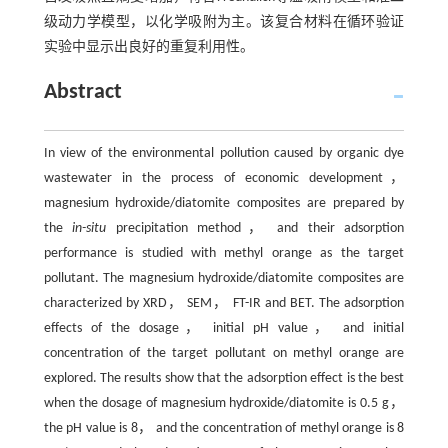
级动力学模型，以化学吸附为主。该复合材料在循环验证
实验中显示出良好的重复利用性。
Abstract
In view of the environmental pollution caused by organic dye
wastewater in the process of economic development，
magnesium hydroxide/diatomite composites are prepared by
the
in-situ
precipitation method， and their adsorption
performance is studied with methyl orange as the target
pollutant. The magnesium hydroxide/diatomite composites are
characterized by XRD， SEM， FT-IR and BET. The adsorption
effects of the dosage， initial pH value， and initial
concentration of the target pollutant on methyl orange are
explored. The results show that the adsorption effect is the best
when the dosage of magnesium hydroxide/diatomite is 0.5 g，
the pH value is 8， and the concentration of methyl orange is 8