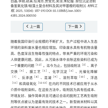
白晶,李刚,赵美,任海芳,贾莹光,吴浛,朱纪璇. 原位沉淀法制
备氢氧化镁/硅藻土复合材料及其对甲基橙的吸附[J].
材料工
程
, 2025, 53(04): 187-193 DOI:10.11868/j.issn.1001-
4381.2024.000550
上一篇
下一篇
随着我国印染行业规模的不断扩大，生产过程中进入生态
环境的染料废水量也相应增加。印染废水具有有机物含量
高、色度深且生物毒性强的特点，带来严重的环境污染和
人体健康问题。因此，从污染水体中去除这些染料已成为
［
1
-
2
］
［
3
］
一个重要的问题
。迄今为止，包括吸附法
、离子
［
4
］
［
5
］
［
6
］
交换
、膜工艺
、化学沉淀
、光催化降解
［
7
］
［
8
］
［
9
］
［
10
］
、反渗透
、混凝
、溶剂萃取
、浮选
［
11
］
［
12
-
13
］
和高级氧化
在内的不同技术已被应用于从水
介质中吸附染料。在这些方法中，吸附因为具有低成本、
环境友好、操作简单并且可通过合适的脱附工艺再生吸附
剂等优点被认为是最有效的技术之一。新型纳米材料以其