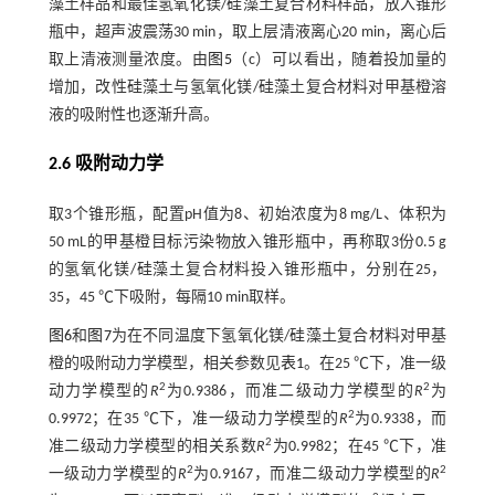
藻土样品和最佳氢氧化镁/硅藻土复合材料样品，放入锥形
瓶中，超声波震荡30 min，取上层清液离心20 min，离心后
取上清液测量浓度。由
图5
（c）可以看出，随着投加量的
增加，改性硅藻土与氢氧化镁/硅藻土复合材料对甲基橙溶
液的吸附性也逐渐升高。
2.6 吸附动力学
取3个锥形瓶，配置pH值为8、初始浓度为8 mg/L、体积为
50 mL的甲基橙目标污染物放入锥形瓶中，再称取3份0.5 g
的氢氧化镁/硅藻土复合材料投入锥形瓶中，分别在25，
35，45 ℃下吸附，每隔10 min取样。
图6
和
图7
为在不同温度下氢氧化镁/硅藻土复合材料对甲基
橙的吸附动力学模型，相关参数见
表1
。在25 ℃下，准一级
2
2
动力学模型的
R
为0.9386，而准二级动力学模型的
R
为
2
0.9972；在35 ℃下，准一级动力学模型的
R
为0.9338，而
2
准二级动力学模型的相关系数
R
为0.9982；在45 ℃下，准
2
2
一级动力学模型的
R
为0.9167，而准二级动力学模型的
R