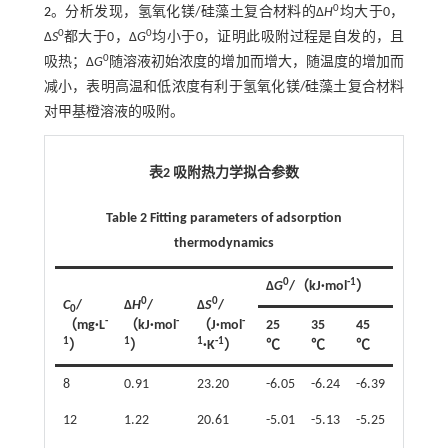
0
2
。分析发现，氢氧化镁/硅藻土复合材料的Δ
H
均大于0，
0
0
Δ
S
都大于0，Δ
G
均小于0，证明此吸附过程是自发的，且
0
吸热；Δ
G
随溶液初始浓度的增加而增大，随温度的增加而
减小，表明高温和低浓度有利于氢氧化镁/硅藻土复合材料
对甲基橙溶液的吸附。
表2 吸附热力学拟合参数
Table 2 Fitting parameters of adsorption
thermodynamics
0
-1
Δ
G
/（kJ·mol
）
0
0
C
/
Δ
H
/
Δ
S
/
0
-
-
-
（mg·L
（kJ·mol
（J·mol
25
35
45
1
1
1
-1
）
）
·K
）
℃
℃
℃
8
0.91
23.20
-6.05
-6.24
-6.39
12
1.22
20.61
-5.01
-5.13
-5.25