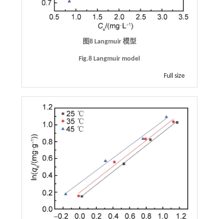
图8 Langmuir 模型
Fig.8 Langmuir model
Full size