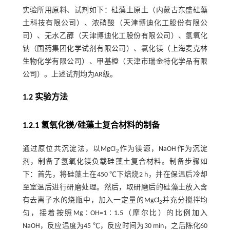
实验所用原料、试剂如下：硅藻土原土（内蒙古东盛硅藻
土科技有限公司）、浓硝酸（天津博迪化工股份有限公
司）、无水乙醇（天津博迪化工股份有限公司）、氢氧化
钠（国药集团化学试剂有限公司）、氯化镁（上海麦克林
生物化学有限公司）、甲基橙（天津市瑞金特化学品有限
公司）。上述试剂均为AR级。
1.2 实验方法
1.2.1 氢氧化镁/硅藻土复合材料的制备
通过原位共沉淀法，以MgCl
作为镁源，NaOH作为沉淀
2
剂，制备了氢氧化镁负载硅藻土复合材料。制备步骤如
下：首先，将硅藻土在450 ℃下焙烧2 h，并在保温后冷却
至室温后进行研磨处理。然后，取研磨后的硅藻土放入含
有去离子水的烧瓶中，加入一定量的MgCl
并充分搅拌均
2
匀，接着按照Mg∶OH=1∶1.5（摩尔比）的比例加入
NaOH，反应温度为45 ℃，反应时间为30 min，之后陈化60