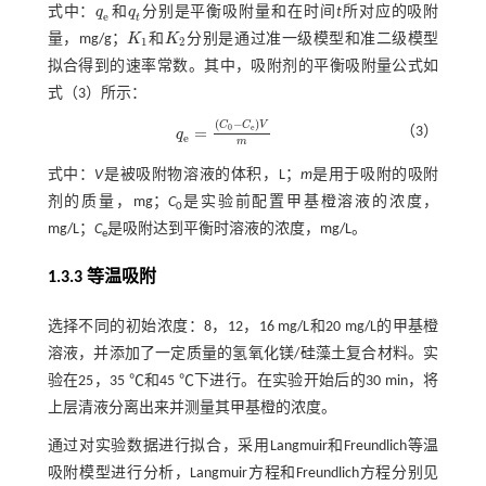
式中：
q
和
q
分别是平衡吸附量和在时间
t
所对应的吸附
q
e
q
t
e
t
量，mg/g；
K
和
K
分别是通过准一级模型和准二级模型
K
1
K
2
1
2
拟合得到的速率常数。其中，吸附剂的平衡吸附量公式如
式（3）
所示：
(
−
)
C
C
V
0
e
=
（3）
q
q
e
=
(
C
0
-
C
e
)
V
m
e
m
式中：
V
是被吸附物溶液的体积，L；
m
是用于吸附的吸附
剂的质量，mg；
C
是实验前配置甲基橙溶液的浓度，
0
mg/L；
C
是吸附达到平衡时溶液的浓度，mg/L。
e
1.3.3 等温吸附
选择不同的初始浓度：8，12，16 mg/L和20 mg/L的甲基橙
溶液，并添加了一定质量的氢氧化镁/硅藻土复合材料。实
验在25，35 ℃和45 ℃下进行。在实验开始后的30 min，将
上层清液分离出来并测量其甲基橙的浓度。
通过对实验数据进行拟合，采用Langmuir和Freundlich等温
吸附模型进行分析，Langmuir方程和Freundlich方程分别见