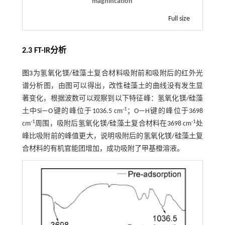
magnification
Full size
2.3 FT-IR分析
图3
为氢氧化镁/硅藻土复合材料吸附前和吸附后的红外光
谱分析图，由图可以得出，改性硅藻土的曲线没有发生显
著变化，根据波数可以观察到以下特征峰：氢氧化镁/硅藻
-1
土中Si—O键的峰位于1036.5 cm
；O—H键的峰位于3698
-1
-1
cm
周围，吸附后氢氧化镁/硅藻土复合材料在3698 cm
处
峰比吸附前的峰值更大，说明吸附后的氢氧化镁/硅藻土复
合材料的有机官能团增加，成功吸附了甲基橙溶液。