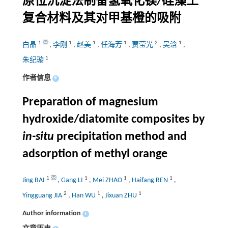
原位沉淀法制备氢氧化镁/硅藻土
复合材料及其对甲基橙的吸附
1
1
1
1
2
1
白晶
,
李刚
,
赵美
,
任海芳
,
贾莹光
,
吴浛
,
1
朱纪璇
作者信息
+
Preparation of magnesium
hydroxide/diatomite composites by
in-situ
precipitation method and
adsorption of methyl orange
1
1
1
1
Jing BAI
,
Gang LI
,
Mei ZHAO
,
Haifang REN
,
2
1
1
Yingguang JIA
,
Han WU
,
Jixuan ZHU
Author information
+