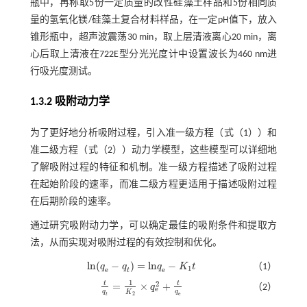
瓶中，再称取5份一定质量的改性硅藻土样品和5份相同质
量的氢氧化镁/硅藻土复合材料样品，在一定pH值下，放入
锥形瓶中，超声波震荡30 min，取上层清液离心20 min，离
心后取上清液在722E型分光光度计中设置波长为460 nm进
行吸光度测试。
1.3.2 吸附动力学
为了更好地分析吸附过程，引入准一级方程（
式（1）
）和
准二级方程（
式（2）
）动力学模型，这些模型可以详细地
了解吸附过程的特征和机制。准一级方程描述了吸附过程
在起始阶段的速率，而准二级方程更适用于描述吸附过程
在后期阶段的速率。
通过研究吸附动力学，可以确定最佳的吸附条件和提取方
法，从而实现对吸附过程的有效控制和优化。
l
n
(
−
)
=
l
n
−
q
q
q
K
t
（1）
l
n
(
q
e
-
q
t
)
=
l
n
q
e
-
K
1
t
1
e
e
t
1
2
t
t
=
×
+
q
（2）
t
q
t
=
1
K
2
×
q
e
2
+
t
q
e
e
q
q
K
e
2
t