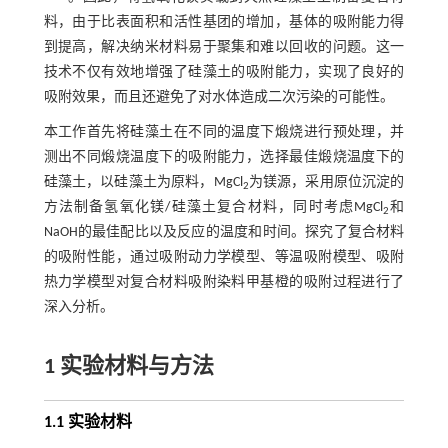
料，由于比表面积和活性基团的增加，基体的吸附能力得
到提高，解决纳米材料易于聚集和难以回收的问题。这一
技术不仅有效地增强了硅藻土的吸附能力，实现了良好的
吸附效果，而且还避免了对水体造成二次污染的可能性。
本工作首先将硅藻土在不同的温度下煅烧进行预处理，并
测出不同煅烧温度下的吸附能力，选择最佳煅烧温度下的
硅藻土，以硅藻土为原料，MgCl
为镁源，采用原位沉淀的
2
方法制备氢氧化镁/硅藻土复合材料，同时考虑MgCl
和
2
NaOH的最佳配比以及反应的温度和时间。探究了复合材料
的吸附性能，通过吸附动力学模型、等温吸附模型、吸附
热力学模型对复合材料吸附染料甲基橙的吸附过程进行了
深入分析。
1 实验材料与方法
1.1 实验材料