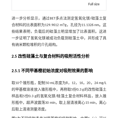
Full size
进一步分析显示，通过BET多点法测定氢氧化镁/硅藻土复
合材料的比表面积为129.9612 m²/g，孔径为11.1326 nm。这
些结果表明，负载后的硅藻土明显增加了比表面积。这进
一步证明了氢氧化镁被成功负载到硅藻土中，并形成了具
有纳米颗粒堆积的介孔结构。
2.5 改性硅藻土与复合材料的吸附活性分析
2.5.1 不同甲基橙初始浓度对吸附效果的影响
取10个锥形瓶，配制50 mL浓度为8，12，16，20，24 mg/L
的甲基橙溶液放入锥形瓶中，再称取5份0.3 g的改性硅藻土
样品和5份0.3 g的氢氧化镁/硅藻土复合材料样品，放入锥
形瓶中，超声波震荡30 min，取上层清液离心15 min，离心
后取上清液测量浓度。