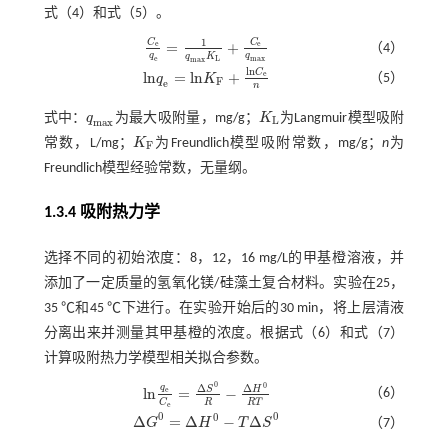
式（4）
和
式（5）
。
1
C
C
=
+
e
e
（4）
C
e
q
e
=
1
q
m
a
x
K
L
+
C
e
q
m
a
x
q
q
q
K
e
m
a
x
L
m
a
x
l
n
C
l
n
=
l
n
+
e
（5）
q
K
l
n
q
e
=
l
n
K
F
+
l
n
C
e
n
F
e
n
式中：
q
为最大吸附量，mg/g；
K
为Langmuir模型吸附
q
m
a
x
K
L
L
m
a
x
常数，L/mg；
K
为Freundlich模型吸附常数，mg/g；
n
为
K
F
F
Freundlich模型经验常数，无量纲。
1.3.4 吸附热力学
选择不同的初始浓度：8，12，16 mg/L的甲基橙溶液，并
添加了一定质量的氢氧化镁/硅藻土复合材料。实验在25，
35 ℃和45 ℃下进行。在实验开始后的30 min，将上层清液
分离出来并测量其甲基橙的浓度。根据
式（6）
和
式（7）
计算吸附热力学模型相关拟合参数。
0
0
q
Δ
Δ
S
H
l
n
=
−
e
（6）
l
n
q
e
C
e
=
Δ
S
0
R
-
Δ
H
0
R
T
R
R
T
C
e
0
0
0
Δ
=
Δ
−
Δ
G
H
T
S
（7）
Δ
G
0
=
Δ
H
0
-
T
Δ
S
0