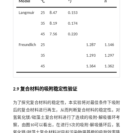
1
2
Model
℃
）
n
R
Langmuir
25
8.47
0.153
0.96110
35
8.19
0.174
0.95228
45
7.56
0.220
0.89894
Freundlich
25
1.287
1.146
0.99584
35
1.293
1.297
0.98608
45
1.364
1.362
0.99087
2.9 复合材料的吸附稳定性验证
为了探究复合材料的稳定性，本实验将对最佳条件下吸附
后的复合材料进行再生，从而判断复合材料的稳定性。对
氢氧化镁/硅藻土复合材料进行了连续的吸附-解吸循环考
察，由
图10
可以看出，在进行5次的吸附-解吸循环后，氢
氧化镁/硅藻土复合材料对目标污染物甲基橙的吸附效率降