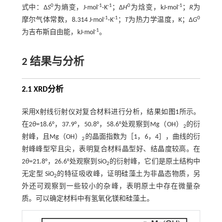
0
-1
-1
0
-1
式中：Δ
S
为熵变，J·mol
·K
；Δ
H
为焓变，kJ·mol
；
R
为
-1
-1
0
摩尔气体常数，8.314 J·mol
·K
；
T
为热力学温度，K；Δ
G
-1
为吉布斯自由能，kJ·mol
。
2 结果与分析
2.1 XRD分析
采用X射线衍射仪对复合材料进行分析，结果如
图1
所示。
在2
θ
=18.6°，37.9°，50.8°，58.6°处观察到Mg（OH）
的衍
2
射峰，且Mg（OH）
的晶面指数为［1，6，4］，曲线的衍
2
射峰峰型窄且尖，表明复合材料晶型好、结晶度较高。在
2
θ
=21.8°，26.6°处观察到SiO
的衍射峰，它们是原土结构中
2
无定型 SiO
的特征吸收峰，证明硅藻土为非晶态物质，另
2
外还可观察到一些较小的杂峰，表明原土中存在微量杂
质。可以确定材料中有氢氧化镁和硅藻土。