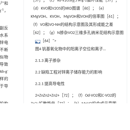
［57］；（c）Vd-V2O3在5 A·g-1循环性能［57］；
辨XPS 谱图［46］；（f）Fec/Od-VO复合材
2+
a
和
（d）KVO和V2O5的XRD图谱［60］；（e）
料的制备过程示意图；（g）HRTEM 图
-1
g
，
KMgVOH、KVOH、MgVOH和VOH的倍率图［61］；
［47］
（f）VO和VO-NH的结构示意图及其形成能之差
副反
［62］；（g）N掺杂VO2三维多孔纳米花结构示意图
水系
［64］">
锌电
图4 钒基氧化物中的阳离子空位和离子
也不断
似物
掺杂工程（a）Zn2+在ZNV中扩散的示意
2.1.3 离子掺杂
导致
图，黑色虚线圆圈代表NH4+"
-
h·g
2.2 缺陷工程对锌离子储存能力的影响
role="presentation" style="position:
多样的
relative;">+44+4+空位［49］；（b）Vd-
2.2.1 提高导电性
于导
V2O3沿c轴的结构示意图，红色和蓝色小
2+ZnZn2+Zn2+［72］；（f）Od-VO2和C-VO2的
球分别代表氧原子和V原子［57］；（c）
的构
Zn2+扩散能垒［73］；（h）MnVO的合成示意图
Vd-V2O3在5 A·g-1循环性能［57］；（d）
、增
［76］">
KVO和V2O5的XRD图谱［60］；（e）
改性
图5 缺陷工程对钒基氧化物正极结构和
KMgVOH、KVOH、MgVOH和VOH的倍率图
性质的影响（a）（Zn，en）V7O16、