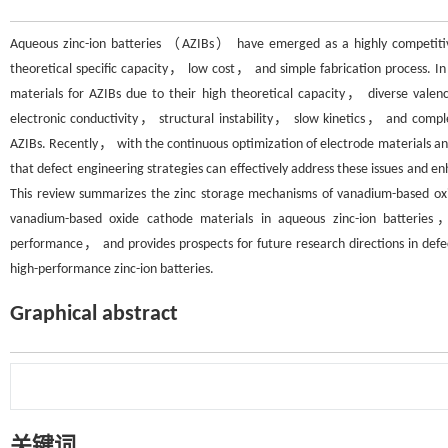
Aqueous zinc-ion batteries （AZIBs） have emerged as a highly competiti
theoretical specific capacity， low cost， and simple fabrication process. 
materials for AZIBs due to their high theoretical capacity， diverse val
electronic conductivity， structural instability， slow kinetics， and compl
AZIBs. Recently， with the continuous optimization of electrode materials a
that defect engineering strategies can effectively address these issues and
This review summarizes the zinc storage mechanisms of vanadium-based oxi
vanadium-based oxide cathode materials in aqueous zinc-ion batteries
performance， and provides prospects for future research directions in defe
high-performance zinc-ion batteries.
Graphical abstract
关键词