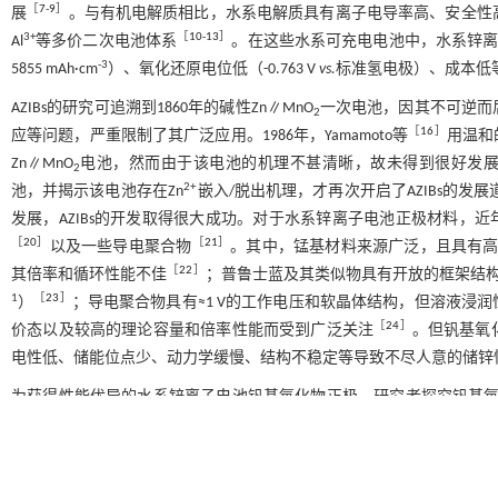
［
7
-
9
］
展
。与有机电解质相比，水系电解质具有离子电导率高、安全性
3+
［
10
-
13
］
Al
等多价二次电池体系
。在这些水系可充电电池中，水系锌离子电池（Aqu
-3
5855 mAh·cm
）、氧化还原电位低（-0.763 V
vs.
标准氢电极）、成本低
AZIBs的研究可追溯到1860年的碱性Zn∥MnO
一次电池，因其不可逆而
2
［
16
］
应等问题，严重限制了其广泛应用。1986年，Yamamoto等
用温和
Zn∥MnO
电池，然而由于该电池的机理不甚清晰，故未得到很好发展。直到
2
2+
池，并揭示该电池存在Zn
嵌入/脱出机理，才再次开启了AZIBs的
发展，AZIBs的开发取得很大成功。对于水系锌离子电池正极材料，
［
20
］
［
21
］
以及一些导电聚合物
。其中，锰基材料来源广泛，且具有高的放电
［
22
］
其倍率和循环性能不佳
；普鲁士蓝及其类似物具有开放的框架结构有利
1
［
23
］
）
；导电聚合物具有≈1 V的工作电压和软晶体结构，但溶液浸
［
24
］
价态以及较高的理论容量和倍率性能而受到广泛关注
。但钒基氧
电性低、储能位点少、动力学缓慢、结构不稳定等导致不尽人意的储锌
为获得性能优异的水系锌离子电池钒基氧化物正极，研究者探究钒基
［
27
］
［
28
］
筑
以及电解质的优化
。其中，在材料制备过程中引入缺陷（
加活性位点，提升反应动力学和结构稳定性等方面效果显著。本文首先
钒基氧化物正极材料的研究进展，并分析、概括该策略提升性能的机制