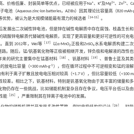
+
+
2+
2+
高、价格低廉、封装简单等优点，已经被应用于Na
、K
及Mg
、Zn
、C
eous zinc-ion batteries，AZIBs）因其理论比容量高（820 mAh·
［
14
-
15
］
等优势，被认为是大规模储能最有潜力的候选者
。
后发展出二次碱性锌电池，但是锌在碱性电解质中存在腐蚀、枝晶生长和
的硫酸锌电解质代替碱性电解质，实现了更高容量和更好可逆性的可充电
［
17
］
 2012年，Wei等
以α-MnO
正极和ZnSO
水系电解质构建二次
2
4
发展道路。随后，锰/钒基氧化物等正极被相继开发，锌负极和电解液的改性
［
18
］
［
19
］
近年来的研究主要集中在锰基材料
、钒基材料
、普鲁士蓝及其类
-1
比容量（≈300 mAh·g
），但在循环过程中不可逆相变和锰的溶解
于离子扩散且放电电压相对较高（≈1.7 V），但比容量较低（<100 mA
润性较差。相比之下，钒基材料，特别是钒基氧化物由于其丰富的储量和
化物仍存在一些挑战，比如储能机制复杂且存在争议，电压平台低以及由
［
25
］
性能
，严重限制其在锌离子电池中的发展。
［
26
］
氧化物的储能机理并开发很多改性策略，例如电极结构的设计
、缺陷
如氧缺陷、阳离子空位、离子掺杂）的方法简单高效，且在优化电子结构
阐述当前钒基氧化物正极的储能机理，随后总结近年来利用缺陷工程策略
（
图1
），最后对该策略的局限性及未来的发展方向进行展望。