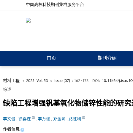
中国高校科技期刊集群服务平台
首页
期刊介绍
材料工程
››
2025, Vol. 53
››
Issue (07)
: 162 -173.
DOI:
10.11868/j.issn.1
综述
缺陷工程增强钒基氧化物储锌性能的研究
李文俊
,
徐喜连
,
李万瑞
,
郑金帅
,
路胜利
作者信息
+