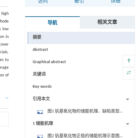
访问
被引
详细
 high
thode
相关文章
导航
s low
on in
摘要
cover
Abstract
ials.
es to
Graphical abstract
orage
关键词
on of
Key words
引用本文
图1 钒基氧化物的储能机理、缺陷类型
及其对储锌性能影响的总结
1 储能机理
图2 钒基氧化物正极的储能机理示意图