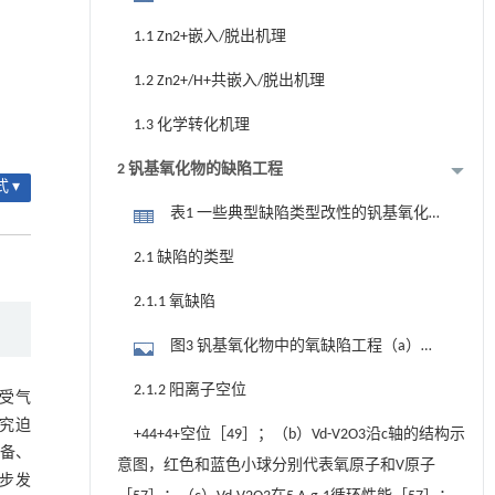
（a）Zn2+嵌入/脱出；（b）Zn2+/H+共嵌
1.1 Zn2+嵌入/脱出机理
入/脱出；（c）化学转化
1.2 Zn2+/H+共嵌入/脱出机理
1.3 化学转化机理
2 钒基氧化物的缺陷工程
 ▾
表1 一些典型缺陷类型改性的钒基氧化
物及其储锌性能
2.1 缺陷的类型
2.1.1 氧缺陷
图3 钒基氧化物中的氧缺陷工程（a）
Od-V2O5结构的Zn2+储存/释放示意图（VO
2.1.2 阳离子空位
受气
代表氧空位）［43］；（b）CVO x 和CVO
究迫
+44+4+空位［49］；（b）Vd-V2O3沿c轴的结构示
拉曼光谱图；（c）CVO x 和CVO EPR谱图；
设备、
意图，红色和蓝色小球分别代表氧原子和V原子
（d）V2p高分辨XPS谱图；（e）O1s的高分
步发