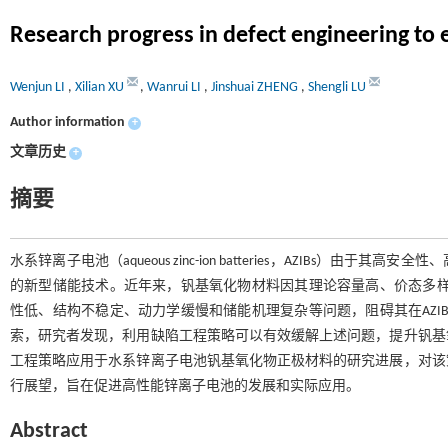
Research progress in defect engineering to
Wenjun LI
,
Xilian XU
,
Wanrui LI
,
Jinshuai ZHENG
,
Shengli LU
Author information
+
文章历史
+
摘要
水系锌离子电池（aqueous zinc-ion batteries，AZIB
的新型储能技术。近年来，钒基氧化物材料因其理论容量高、价态多样、
性低、结构不稳定、动力学缓慢和储能机理复杂等问题，阻碍其在AZI
索，研究者发现，利用缺陷工程策略可以有效缓解上述问题，提升钒基
工程策略应用于水系锌离子电池钒基氧化物正极材料的研究进展，对该
行展望，旨在促进高性能锌离子电池的发展和实际应用。
Abstract