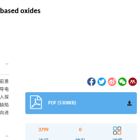
-based oxides
展前景
子导电
深入探
PDF (5308KB)
缺陷
向进
3799
0