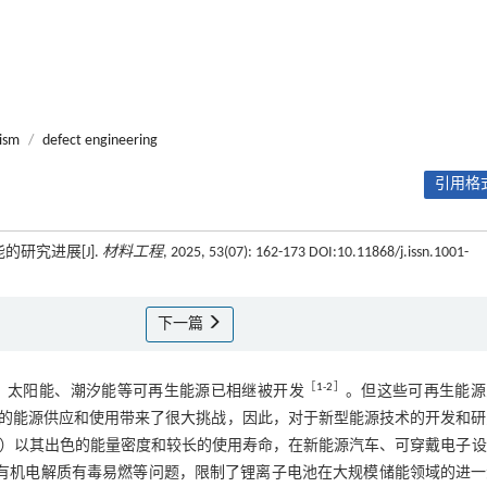
ism
/
defect engineering
引用格式
研究进展[J].
材料工程
, 2025, 53(07): 162-173 DOI:10.11868/j.issn.1001-
下一篇
［
1
-
2
］
、太阳能、潮汐能等可再生能源已相继被开发
。但这些可再生能源
的能源供应和使用带来了很大挑战，因此，对于新型能源技术的开发和研
ttry，LIB）以其出色的能量密度和较长的使用寿命，在新能源汽车、可穿戴电子
有机电解质有毒易燃等问题，限制了锂离子电池在大规模储能领域的进一