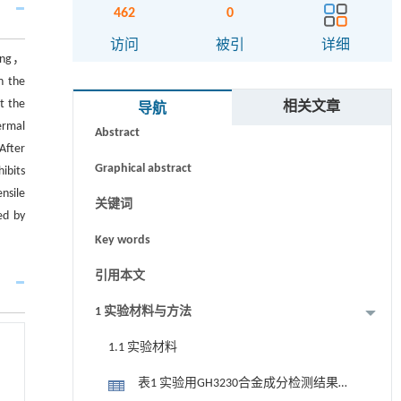
462
0
访问
被引
详细
ting，
n the
摘要
t the
相关文章
导航
ermal
Abstract
After
Graphical abstract
ibits
nsile
关键词
ed by
Key words
引用本文
1 实验材料与方法
1.1 实验材料
表1 实验用GH3230合金成分检测结果