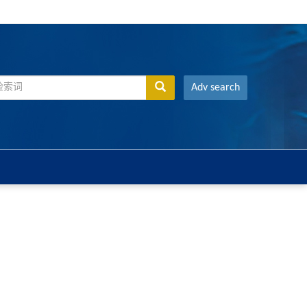
Adv search