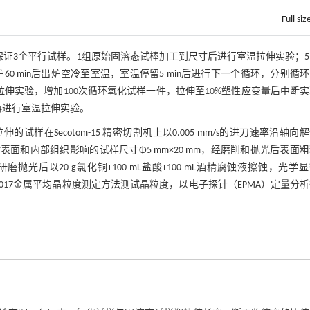
Full siz
，每组保证3个平行试样。1组原始固溶态试棒加工到尺寸后进行室温拉伸实验；
0 min后出炉空冷至室温，室温停留5 min后进行下一个循环，分别循环
温拉伸实验，增加100次循环氧化试样一件，拉伸至10%塑性应变量后中断
再进行室温拉伸实验。
在Secotom-15 精密切割机上以0.005 mm/s的进刀速率沿轴向
面和内部组织影响的试样尺寸Φ5 mm×20 mm，经磨削和抛光后表面
磨抛光后以20 g氯化铜+100 mL盐酸+100 mL酒精腐蚀液擦蚀，光学
4—2017金属平均晶粒度测定方法测试晶粒度，以电子探针（EPMA）定量分