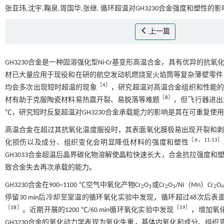
张亚玮,沈宇,鞠泉,胥国华,张继. 循环超温对GH3230合金强度和塑性的影响[
上一篇
GH3230合金是一种固溶强化型Ni-Cr基变形高温合金，具有优异的抗
材已大量应用于现役和在研的航空发动机燃烧室火焰筒等复杂薄壁零件
［
4
］
均会多次出现短时超温的现象
，研究超温对高温合金组织和性能
［
8
］
材有助于克服陶瓷材料易热震开裂、易脱落等难题
，但飞行器进出
℃，研究短时反复超温对GH3230合金承载能力的影响是其在可重复使
高温合金在超过其抗氧化温度服役时，其表面氧化膜极易出现开裂和
［
6
，
11
-
13
］
化损伤以及成分、组织变化会明显降低材料的强度和塑性
GH3033合金超温后晶界碳化物溶解使晶粒快速长大，合金抗拉强度和
致合金失去再次承载的能力。
GH3230合金在900~1100 ℃空气中氧化产物Cr
O
或Cr
O
/Ni（Mn）Cr
O
2
3
2
3
2
停留30 min后冷却至室温的循环氧化实验中发现，循环超过48次后
［
18
］
［
19
］
。近期开展的1200 ℃/60 min循环氧化实验中发现
，增加氧
GH3230合金的氧化动力学表现为氧化失重，基体内氧化和成分、组织