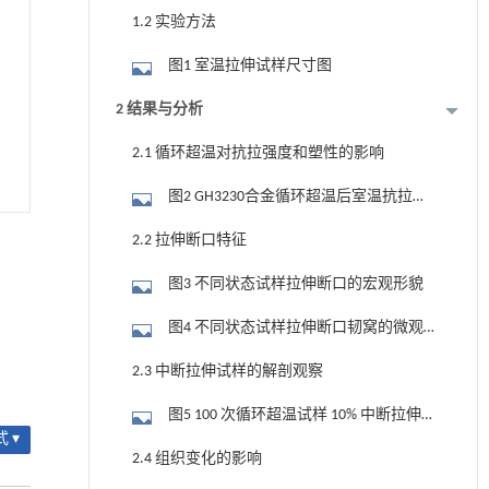
（质量分数/%）
1.2 实验方法
图1 室温拉伸试样尺寸图
2 结果与分析
2.1 循环超温对抗拉强度和塑性的影响
图2 GH3230合金循环超温后室温抗拉强
度保持率及塑性变化率与循环氧化次数的
2.2 拉伸断口特征
关系
图3 不同状态试样拉伸断口的宏观形貌
图4 不同状态试样拉伸断口韧窝的微观
形貌
2.3 中断拉伸试样的解剖观察
图5 100 次循环超温试样 10% 中断拉伸
 ▾
前后轴向剖面氧化物的 SEM 图像
2.4 组织变化的影响