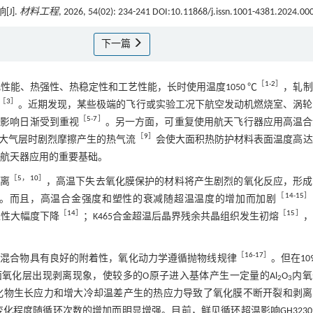
J].
材料工程
, 2026, 54(02): 234-241 DOI:10.11868/j.issn.1001-4381.2024.00
下一篇
［
1
-
2
］
氧化性能、热强性、热稳定性和工艺性能，长时使用温度1050 ℃
，轧制
［
3
］
。近期发现，某些极端的飞行或实验工况下航空发动机燃烧室、涡轮
［
5
-
7
］
的影响日渐受到重视
。另一方面，可重复使用航天飞行器应用高温合
［
9
］
大气层时剧烈摩擦产生的热气流
会使大面积热防护材料表面温度高达1
用航天器应用的重要基础。
［
5
，
10
］
剥离
，高温下失去氧化膜保护的材料将产生剧烈的氧化反应，形成
［
14
-
15
］
。而且，高温合金强度和塑性的衰减随超温温度的增加而加剧
［
14
］
［
15
］
塑性大幅度下降
；K465合金超温后晶界残余共晶组织发生初熔
，
［
16
-
17
］
混合物具有良好的附着性，氧化动力学遵循抛物线规律
。但在109
4
表面氧化层出现剥离现象，使较多的O原子进入基体产生一定量的Al
O
内氧
2
3
化物生长应力和增大冷却温差产生的热应力导致了氧化膜不断开裂和剥离
变化程度随循环次数的增加而明显增强。目前，鲜见循环超温影响GH323