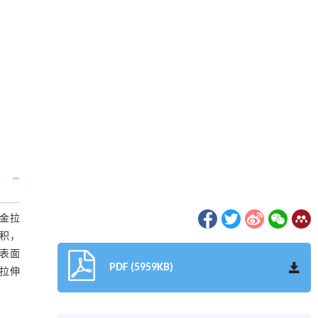
合金拉
积，
表面
PDF (5959KB)
拉伸