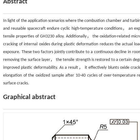
Abstract
In light of the application scenarios where the combustion chamber and tur
and reusable spacecraft endure cyclic high-temperature conditions， an exper
tensile properties of GH3230 alloy. Additionally， the oxidation-related micr
cracking of internal oxides during plastic deformation reduces the actual lo
exposure. These two factors jointly contribute to a continuous decline in ro
removing the surface layer， the tensile strength is restored to a certain deg
improved plastic deformability. As a result， it effectively blunts oxide cr
elongation of the oxidized sample after 10-40 cycles of over-temperature re
surface cracks.
Graphical abstract