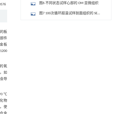
图6 不同状态试样心部的 OM 显微组织
0576
图7 100次循环超温试样剖面组织的 SEM
图像
2.5 成分变化的作用
常压条件下CO₂与聚乙烯串联催化转化制备可分
[1]
的板
离芳烃
图8 100次循环超温试样剖面 SEM 图像及
部件
Engineering
. 2026, Vol.58(3): 1-303
电子探针定量测点位置
https://doi.org/10.1016/j.eng.2025.12.006
表2 100次循环超温试样剖面不同位置电
金板
200
子探针定量测试结果
升级回收风力涡轮机叶片用环氧树脂制备高强
表3 100次循环超温试样剖面不同位置固
[2]
度黏合剂
溶元素的强化贡献
3 结论
Engineering
. 2026, Vol.58(3): 1-303
的氧
https://doi.org/10.1016/j.eng.2026.02.011
，如
参考文献
会导
Security analysis of Trojan horse attacks on
[3]
single-photon based quantum secure direct
communication systems
3 ℃
Frontiers of Physics
. 2026, Vol.21(12): 121101-
化物
126201
，使
https://doi.org/10.15302/frontphys.2026.123202
0合金