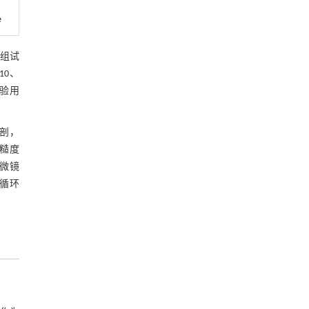
e
5组试
10、
实验用
解剖，
粗糙度
显微镜
析循环