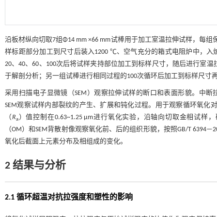
沿板材纵向切取7组Φ14 mm ×66 mm试棒用于加工室温拉伸试样
样标距部分加工到尺寸后装入1200 ℃、空气充分的箱式电阻炉中，入炉6
20、40、60、100次后将试样夹持部位加工到标样尺寸，随后进行室
于解剖分析；另一组试棒进行相同过程的100次循环后加工到标样尺寸
采用扫描电子显微镜（SEM）观察拉伸试样的断口和表面形貌。中断拉伸的试样
SEM观察试样内部裂纹的产生、扩展和钝化过程。用于观察循环氧化对表
（
R
）值控制在0.63~1.25 μm进行氧化实验，沿轴向切取金相试样，研
a
（OM）和SEM背散射像观察氧化前、后的组织形貌，按照GB/T 639
氧化后截面上元素分布及相组成的变化。
2 结果与分析
2.1 循环超温对抗拉强度和塑性的影响