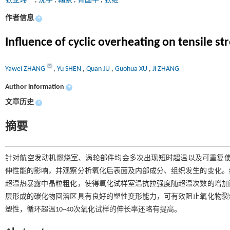
张亚玮
,
沈宇
,
鞠泉
,
胥国华
,
张继
作者信息
+
Influence of cyclic overheating on tensile st
Yawei ZHANG
,
Yu SHEN
,
Quan JU
,
Guohua XU
,
Ji ZHANG
Author information
+
文章历史
+
摘要
针对航空发动机燃烧室、涡轮部件均会多次出现短时超温以及可重复使用
伸性能的影响，并观察分析氧化后表面及内部成分、组织发生的变化。
超温热暴露中晶粒粗化，使得氧化试样室温抗拉强度随超温次数的增加
层形成的碳化物回溶区具有良好的塑性变形能力，可有效阻止氧化物裂
塑性，循环超温10~40次氧化试样的伸长率还略有提高。