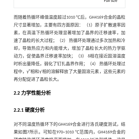
Full size
而随着热循环峰值温度超过1010 ℃后，GH4169合金的晶粒
尺寸显著增加，主要有四方面原因： （1）原子扩散速率因
素，在高温下热循环处理显著增加了晶界的迁移速率，加
速了晶粒的长大过程；（2） 热循环处理通过多次加热和冷
却，导致热应力和内能增大，增加了晶粒长大的热力学驱
动力，促使晶界迁移速率加快；（3） δ相在接近固溶温度
时析出量降低，弱化了钉扎晶界作用；（4） 热循环处理过
程中，γ″相和γ′相的溶解释放了大量固溶元素，这些元素的
再分配促进了晶粒长大。
2.2 力学性能分析
2.2.1 硬度分析
对不同温度热循环下的GH4169合金进行洛氏硬度测试，结
果如
图7
所示。可知在970~1010 ℃范围内，GH4169合金的