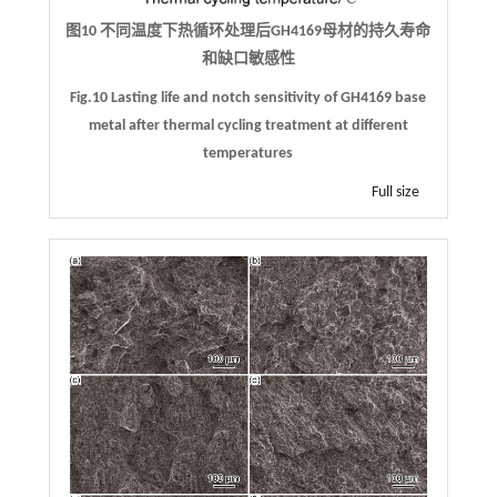
图10 不同温度下热循环处理后GH4169母材的持久寿命
和缺口敏感性
Fig.10 Lasting life and notch sensitivity of GH4169 base
metal after thermal cycling treatment at different
temperatures
Full size