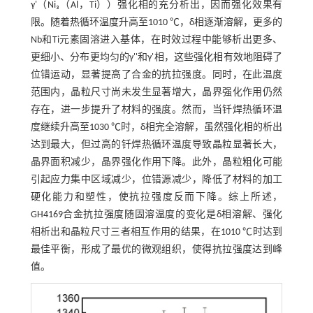
γ'（Ni₃（Al，Ti））强化相的充分析出，因而强化效果有
限。随着热循环温度升高至1010 ℃，δ相逐渐溶解，更多的
Nb和Ti元素固溶进入基体，在时效过程中能够析出更多、
更细小、分布更均匀的γ''和γ'相，这些强化相有效地阻碍了
位错运动，显著提高了合金的抗拉强度。同时，在此温度
范围内，晶粒尺寸尚未发生显著增大，晶界强化作用仍然
存在，进一步提升了材料的强度。然而，当钎焊热循环温
度继续升高至1030 ℃时，δ相完全溶解，虽然强化相的析出
达到最大，但过高的钎焊热循环温度导致晶粒显著长大，
晶界面积减少，晶界强化作用下降。此外，晶粒粗化可能
引起应力集中区域减少，位错源减少，降低了材料的加工
硬化能力和塑性，使抗拉强度反而下降。综上所述，
GH4169合金抗拉强度随固溶温度的变化是δ相溶解、强化
相析出和晶粒尺寸三者相互作用的结果，在1010 ℃时达到
最佳平衡，形成了最优的微观组织，使得抗拉强度达到峰
值。