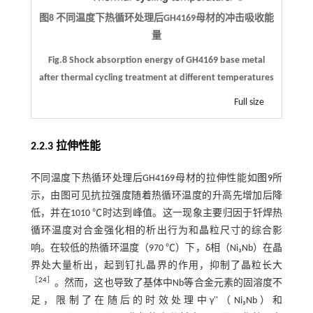
图8 不同温度下热循环处理后GH4169母材的冲击吸收能
量
Fig.8 Shock absorption energy of GH4169 base metal
after thermal cycling treatment at different temperatures
Full size
2.2.3 拉伸性能
不同温度下热循环处理后GH4169母材的拉伸性能如
图9
所
示，由图可见抗拉强度随着热循环温度的升高先增加后降
低，并在1010 ℃时达到峰值。这一现象主要归因于钎焊热
循环温度对合金强化相的析出行为和晶粒尺寸的综合影
响。在较低的热循环温度（970 ℃）下，δ相（Ni₃Nb）在晶
界处大量析出，起到钉扎晶界的作用，抑制了晶粒长大
［
24
］
。然而，这也导致了基体中Nb等合金元素的固溶度不
足，限制了在随后的时效处理中γ''（Ni₃Nb）和