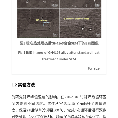
图1 标准热处理态后GH4169合金SEM下的BSE图像
Fig.1 BSE images of GH4169 alloy after standard heat
treatment under SEM
Full size
1.2 实验方法
为研究钎焊峰值温度的影响，在970~1040 ℃钎焊热循环区
间内设置不同温度。试件从室温以10 ℃/min升至峰值温
度，保温2 h后随炉冷却至300 ℃，完成4次循环后进行双步
时效处理（720 ℃保温8 h，以50 ℃/h速率冷却至620 ℃，保