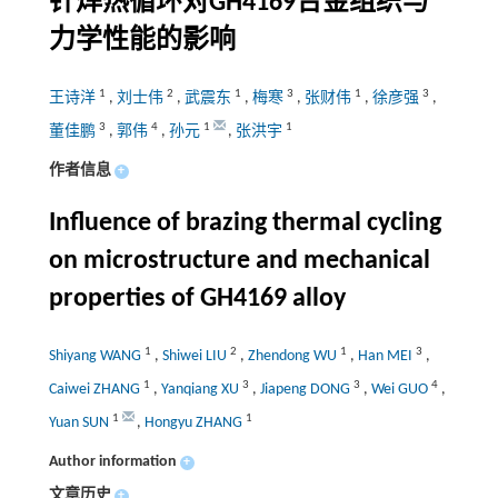
钎焊热循环对GH4169合金组织与
力学性能的影响
1
2
1
3
1
3
王诗洋
,
刘士伟
,
武震东
,
梅寒
,
张财伟
,
徐彦强
,
3
4
1
1
董佳鹏
,
郭伟
,
孙元
,
张洪宇
作者信息
+
Influence of brazing thermal cycling
on microstructure and mechanical
properties of GH4169 alloy
1
2
1
3
Shiyang WANG
,
Shiwei LIU
,
Zhendong WU
,
Han MEI
,
1
3
3
4
Caiwei ZHANG
,
Yanqiang XU
,
Jiapeng DONG
,
Wei GUO
,
1
1
Yuan SUN
,
Hongyu ZHANG
Author information
+
文章历史
+