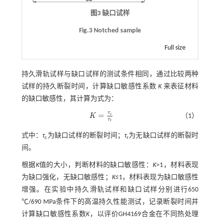
图3 缺口试样
Fig.3 Notched sample
Full size
持久滑轨试样与缺口试样的测试条件相同，通过比较两种
试样的持久断裂时间，计算缺口敏感性系数
K
来表征材料
的缺口敏感性，其计算为式为：
τ
=
c
K
（1）
K
=
τ
c
τ
r
τ
r
式中：
τ
为缺口试样的断裂时间；
τ
为无缺口试样的断裂时
c
r
间。
根据
K
值的大小，判断材料的缺口敏感性：
K
>1，材料表现
为缺口强化，无缺口敏感性；
K
≤1，材料表现为缺口敏感性
增强。在实验中持久滑轨试样和缺口试样分别进行650
℃/690 MPa条件下的高温持久性能测试，记录断裂时间并
计算缺口敏感性系数
K
，以评价GH4169合金在不同热处理