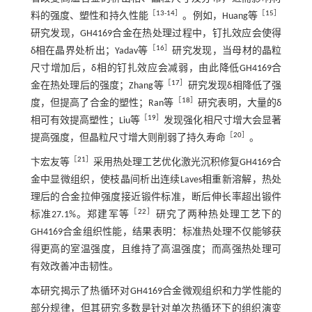
［
13
-
14
］
［
15
］
料的强度、塑性和持久性能
。例如，Huang等
研究发现，GH4169合金在热处理过程中，钉扎效应会使得
［
16
］
δ相在晶界处析出；Yadav等
研究发现，当母材的晶粒
尺寸增加后，δ相的钉扎效应会减弱，由此降低GH4169合
［
17
］
金在热处理后的强度；Zhang等
研究发现δ相降低了强
［
18
］
度，但提高了合金的塑性；Ran等
研究表明，大量的δ
［
19
］
相可有效提高塑性；Liu等
发现强化相尺寸增大会显著
［
20
］
提高强度，但晶粒尺寸增大则削弱了持久寿命
。
［
21
］
卞宏友等
采用热处理工艺优化激光沉积修复GH4169合
金中显微组织，使枝晶间析出连续Laves相重新溶解，热处
理后的合金拉伸强度接近锻件标准，断后伸长率超出锻件
［
22
］
标准27.1%。郑建军等
研究了两种热处理工艺下的
GH4169合金组织性能，结果表明：标准热处理不仅能够获
得更高的室温强度，且维持了高温强度；而高强热处理可
有效改善冲击韧性。
本研究揭示了热循环对GH4169合金微观组织和力学性能的
部分规律，但其研究多数是针对单次热循环下的组织演变