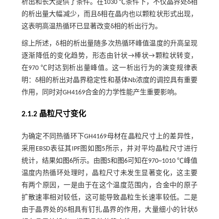
析出和长大提供了条件。在1030 ℃条件下，不仅晶界处δ相
的析出量大幅减少，而且δ相在晶内也以颗粒状形式出现，
这表明高温热循环已显著改变δ相的析出行为。
综上所述，δ相的析出量随多次热循环峰值温度的升高呈现
逐渐降低的变化趋势，形态由针状→棒状→颗粒状转变，
在970 ℃时达到析出量峰值。这一析出行为的演变规律表
明：δ相的析出对晶界稳定性和基体Nb浓度的调控具有重要
作用，同时对GH4169合金的力学性能产生重要影响。
2.1.2 晶粒尺寸变化
为确定不同热循环下GH4169母材在晶粒尺寸上的差异性，
采用EBSD表征其IPF图如
图5
所示，并对平均晶粒尺寸进行
统计，结果如
图6
所示。由
图5
和
图6
可知在970~1010 ℃峰值
温度内热循环处理时，晶粒尺寸未发生显著变化，这主要
有两个原因，一是由于在这个温度范围内，合金中的原子
扩散速率相对较低，这可能导致晶粒生长速率较低。二是
由于晶界处的δ相具有钉扎晶界的作用，大量细小的针状δ