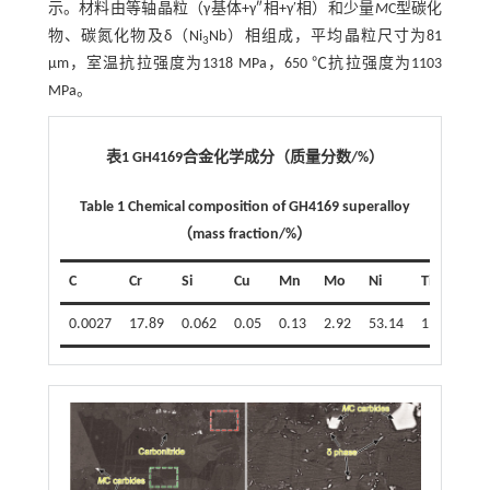
示。材料由等轴晶粒（γ基体+γ″相+γ′相）和少量
M
C型碳化
物、碳氮化物及δ（Ni
Nb）相组成，平均晶粒尺寸为81
3
μm，室温抗拉强度为1318 MPa，650 ℃抗拉强度为1103
MPa。
表1 GH4169合金化学成分（质量分数/%）
Table 1 Chemical composition of GH4169 superalloy
（mass fraction/%）
C
Cr
Si
Cu
Mn
Mo
Ni
Ti
Al
0.0027
17.89
0.062
0.05
0.13
2.92
53.14
1.01
0.5