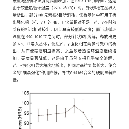
硬度随热循环温度提高而增加，在1010 ℃达到峰值，这是
由于较低热循环温度（970 ~980 ℃）时，针状δ相在晶界大
量析出，部分 Nb 元素被δ相所消耗，使得基体中可用于析
出强化相（γ″、γ′）的 Nb、Ti 含量相对不足，γ″、γ′在时效
阶段的析出相对较少，因此具有较低的硬度；而当热循环
温度在 990~1010 ℃之间时，部分针状δ相溶解，释放出更
多 Nb、Ti 溶入基体，促进γ″、γ′强化相在两步时效中的析
出，从而使硬度明显提高；之后随着热循环温度继续增
加，硬度显著降低，这是由于虽然 δ 相几乎完全溶解，
γ″、γ′强化相最大程度地析出，但同时晶粒显著长大，使合
金的“细晶强化”作用降低，导致GH4169合金的硬度显著降
低。