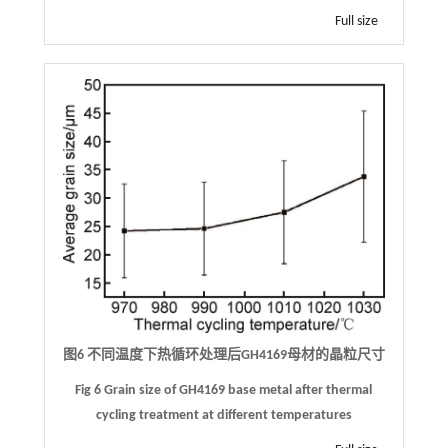
Full size
图6 不同温度下热循环处理后GH4169母材的晶粒尺寸
Fig 6 Grain size of GH4169 base metal after thermal
cycling treatment at different temperatures