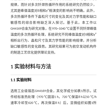
规律，而针对多次钎焊热循环作用的系统研究仍然较少，
尤其是峰值温度对δ相和γ″相演变的影响尚不明确。此外，
多次热循环条件下晶粒尺寸的变化及其对力学性能和缺口
敏感性的综合影响缺乏深入探讨。基于此，本工作以
GH4169合金为研究对象，在970~1040 ℃设置不同钎焊峰值
温度的多次热循环处理，系统研究不同峰值温度对δ相和γ″
相析出行为、晶粒尺寸及其力学性能的影响规律，并分析
缺口敏感性的变化趋势。其研究结果可为航空发动机构件
的制造工艺优化提供理论支持。
1 实验材料与方法
1.1 实验材料
选用工业级锻态GH4169合金，其化学成分如
表1
所示。试
件经标准热处理（970 ℃固溶1 h，720 ℃保温8 h以50 ℃/h
速率冷却至620 ℃，再次保温8 h）后，显微组织如
图1
所