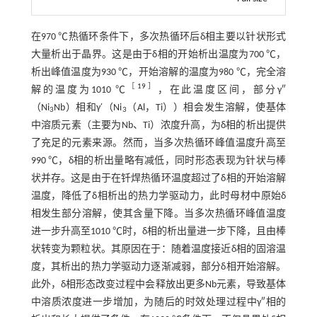
在970 ℃热循环条件下，多次热循环后δ相主要以针状形式
大量析出于晶界。这是由于δ相的开始析出温度为700 ℃，
析出峰值温度为930 ℃，开始溶解的温度为980 ℃，完全溶
［
19
］
解的温度为1010 ℃
，在此温度区间，部分γ″
（Ni
Nb）相和γ′（Ni
（Al，Ti））相会发生溶解，使基体
3
3
中溶质元素（主要为Nb、Ti）浓度升高，为δ相的析出提供
了充足的元素来源。然而，当多次热循环峰值温度升高至
990 ℃，δ相的析出量略有减低，同时形态表现为针状与棒
状并存。这是由于在钎焊热循环温度超过了δ相的开始溶解
温度，降低了δ相析出的热力学驱动力，此时母材中原始δ
相发生部分溶解，使其含量下降。当多次热循环峰值温度
进一步升高至1010 ℃时，δ相的析出量进一步下降，且由棒
状转变为颗粒状。其原因在于：随着温度接近δ相的固溶温
度，其析出的热力学驱动力逐渐减弱，部分δ相开始溶解。
此外，δ相形态改变过程中会释放出更多Nb元素，导致基体
中溶质浓度进一步增加，为随后的时效处理过程中γ″相的