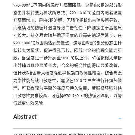
970~990 ℃范围内随温度升高而降低，这是由δ相的部分形
态由针状转变为棒状所导致；990~1010 ℃范围内随着温度
升高而增加，是由δ相溶解，无强化相析出带消失所导致，
而继续增加热循环温度导致冲击韧性下降则是由于晶粒尺
寸长大。持久寿命随热循环温度的升高先缩短后延长，在
990~1000 ℃范围内达到最低点，这是由δ相的部分形态由针
状转变为棒状，促进微孔形核，降低合金的抗蠕变能力所
致。当温度进一步升高至1020 ℃以上时，γ″强化相大量析
出并辅以晶粒显著长大，合金的蠕变性能得以显著改善，
但针状δ相含量大幅度降低导致缺口敏感性增强。综合考虑
力学性能与缺口敏感性，建议在1010 ℃左右进行钎焊热循
环，可获得较为平衡的强度与持久性能；若服役环境对缺
口敏感性要求较高，可选择970~980 ℃的热循环温度，以降
低蠕变失效风险。
Abstract