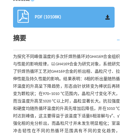
PDF (10108K)
摘要
为探究不同峰值温度的多次钎焊热循环对GH4169合金组织
与性能的影响规律，以GH4169合金为研究对象，系统研究
了钎焊热循环工艺对GH4169合金的析出相、晶粒尺寸、拉
伸性能及持久性能的影响。结果表明：δ相的析出量随热循
环温度的升高呈下降趋势，形态由针状转变为棒状后再转
变为颗粒状；在970~1010 ℃范围内，晶粒尺寸变化不大，
而当温度升高至1020 ℃以上时，晶粒显著长大。抗拉强度
和硬度均随热循环温度的升高先增加后降低，并在1010 ℃
时达到峰值，这主要得益于该温度下适量δ相溶解与γ″、γ′
强化相的充分析出，而晶粒尺寸并未发生明显粗化；室温
冲击韧性在不同的热循环范围具有不同的变化趋势，