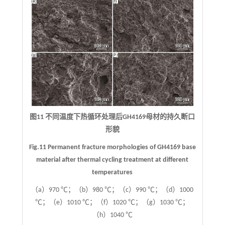
图11 不同温度下热循环处理后GH4169母材的持久断口
形貌
Fig.11 Permanent fracture morphologies of GH4169 base
material after thermal cycling treatment at different
temperatures
（a）970 ℃；（b）980 ℃；（c）990 ℃；（d）1000
℃；（e）1010 ℃；（f）1020 ℃；（g）1030 ℃；
（h）1040 ℃