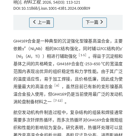
响[J].
材料工程
, 2026, 54(03): 113-121
DOI:10.11868/j.issn.1001-4381.2024.000809
上一篇
下一篇
GH4169合金是一种典型的沉淀强化型镍基高温合金，主要
依赖γ″（Ni
Nb）相的BCC结构强化，同时辅以FCC结构的γ′
3
［
1
-
5
］
（Ni
（Al，Ti））相进行辅助强化
。得益于沉淀相和
3
基体之间的共格畸变，GH4169合金在-253~650 ℃的宽温度
范围内表现出优异的组织稳定性和力学性能。由于其广泛
的温度适应性，易于加工焊接，且价格低廉，因此成为使
［
6
］
用量最大的高温合金
，虽然目前已有新的变形镍基高
温合金投入使用，但GH4169仍是当前使用最广泛的发动机
［
7
-
12
］
涡轮盘制备材料之一
。
航空发动机构件制造过程中，复杂结构的组装和焊接通常
需要多次钎焊热循环，而多次热循环对GH4169合金微观组
织和性能的影响较为复杂。研究表明，热循环处理可以显
著改变高温合金的析出相、晶粒尺寸及分布，进而影响材