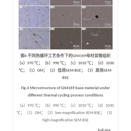
图4 不同热循环工艺条件下的GH4169母材显微组织
（a）970 ℃；（b）990 ℃；（c）1010 ℃；（d）1030
℃；（1）OM；（2）低倍SEM-BSE；（3）高倍SEM-
BSE
Fig.4 Microstructure of GH4169 base material under
different thermal cycling process conditions
（a）970 ℃；（b）990 ℃；（c）1010 ℃；（d）1030
℃；（1）OM；（2）low-magnification SEM-BSE；（3）
high-magnification SEM-BSE
Full size