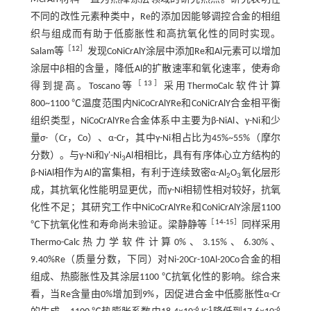
不同的改性元素种类中，Re的添加因能够调控合金的相组
织与组成而有助于低膨胀性和高抗氧化性的同时实现。
［
12
］
Salam等
发现CoNiCrAlY涂层中添加Re和Al元素可以增加
涂层中β相的含量，降低Al的扩散速率和氧化速率，使寿命
［
13
］
得到提高。Toscano等
采用ThermoCalc软件计算
800~1100 ℃温度范围内NiCoCrAlYRe和CoNiCrAlY合金相平衡
组织类型，NiCoCrAlYRe合金体系中主要为β-NiAl、γ-Ni和少
量σ-（Cr，Co）、α-Cr，其中γ-Ni相占比为45%~55%（摩尔
分数）。与γ-Ni和γ'-Ni
Al相相比，具有有序体心立方结构的
3
β-NiAl相作为Al的富集相，有利于连续致密α-Al
O
氧化层形
2
3
成，其抗氧化性能明显更优，而γ-Ni相韧性相对较好，抗氧
化性不足；其研究工作中NiCoCrAlYRe和CoNiCrAlY涂层1100
［
14
-
15
］
℃下抗氧化性和寿命尚未验证。梁静静等
同样采用
Thermo-Calc热力学软件计算0%、3.15%、6.30%、
9.40%Re（质量分数，下同）对Ni-20Cr-10Al-20Co合金的相
组成、热膨胀性及其涂层1100 ℃抗氧化性的影响。综合来
看，当Re含量由0%增加到9%，因促进合金中低膨胀性α-Cr
-6
-1
-6