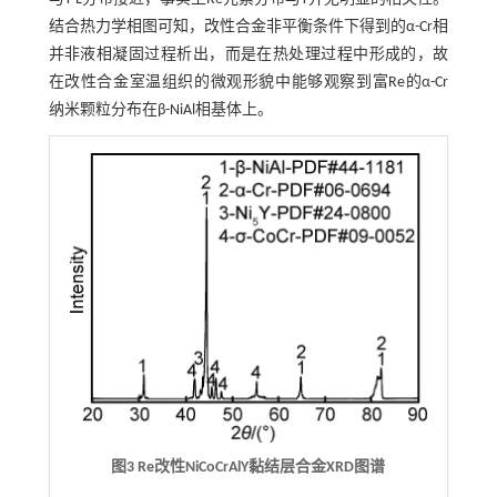
结合热力学相图可知，改性合金非平衡条件下得到的α-Cr相
并非液相凝固过程析出，而是在热处理过程中形成的，故
在改性合金室温组织的微观形貌中能够观察到富Re的α-Cr
纳米颗粒分布在β-NiAl相基体上。
图3 Re改性NiCoCrAlY黏结层合金XRD图谱