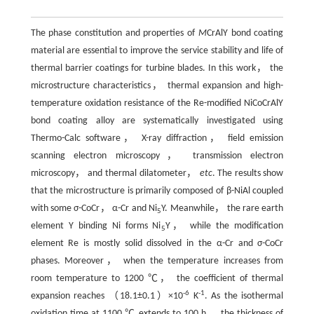
The phase constitution and properties of
M
CrAlY bond coating
material are essential to improve the service stability and life of
thermal barrier coatings for turbine blades. In this work， the
microstructure characteristics， thermal expansion and high-
temperature oxidation resistance of the Re-modified NiCoCrAlY
bond coating alloy are systematically investigated using
Thermo-Calc software， X-ray diffraction， field emission
scanning electron microscopy， transmission electron
microscopy， and thermal dilatometer，
etc
. The results show
that the microstructure is primarily composed of β-NiAl coupled
with some σ-CoCr， α-Cr and Ni
Y. Meanwhile， the rare earth
5
element Y binding Ni forms Ni
Y， while the modification
5
element Re is mostly solid dissolved in the α-Cr and σ-CoCr
phases. Moreover， when the temperature increases from
room temperature to 1200 ℃， the coefficient of thermal
-6
-1
expansion reaches （18.1±0.1）×10
K
. As the isothermal
oxidation time at 1100 ℃ extends to 100 h， the thickness of