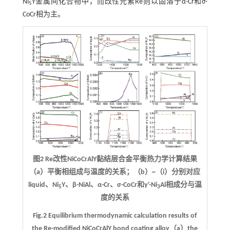
Ni
Y金属间化合物中，而改性元素Re则以固溶于α-Cr和σ-
5
CoCr相为主。
图2 Re改性NiCoCrAlY黏结层合金平衡热力学计算结果
（a）平衡相组成与温度的关系；（b）~（i）分别对应
liquid、Ni
Y、β-NiAl、α-Cr、σ-CoCr和γ'-Ni
Al相成分与温
5
3
度的关系
Fig.2 Equilibrium thermodynamic calculation results of
the Re-modified NiCoCrAlY bond coating alloy（a）the