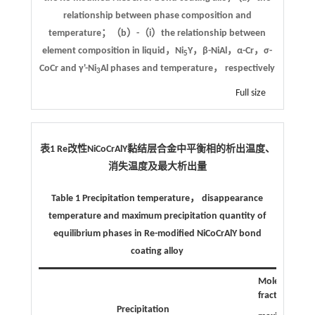
relationship between phase composition and
temperature；（b）-（i）the relationship between
element composition in liquid，Ni
Y，β-NiAl，α-Cr，σ-
5
CoCr and γ'-Ni
Al phases and temperature， respectively
3
Full size
表1 Re改性NiCoCrAlY黏结层合金中平衡相的析出温度、
消失温度及最大析出量
Table 1 Precipitation temperature， disappearance
temperature and maximum precipitation quantity of
equilibrium phases in Re-modified NiCoCrAlY bond
coating alloy
Mole
fraction of
Precipitation