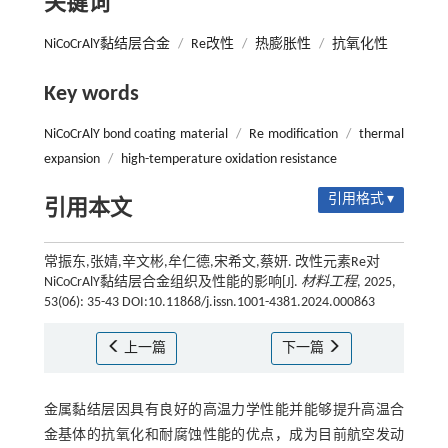
关键词
NiCoCrAlY黏结层合金
/
Re改性
/
热膨胀性
/
抗氧化性
Key words
NiCoCrAlY bond coating material
/
Re modification
/
thermal
expansion
/
high-temperature oxidation resistance
引用格式 ▾
引用本文
常振东,张婧,辛文彬,牟仁德,宋希文,蔡妍. 改性元素Re对
NiCoCrAlY黏结层合金组织及性能的影响[J].
材料工程
, 2025,
53(06): 35-43 DOI:10.11868/j.issn.1001-4381.2024.000863
上一篇
下一篇
金属黏结层因具有良好的高温力学性能并能够提升高温合
金基体的抗氧化和耐腐蚀性能的优点，成为目前航空发动