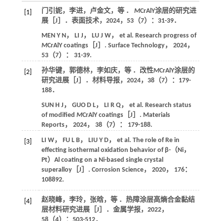
门引妮，李进，卢金文，等 ．
M
CrAlY涂层的研究进
[1]
展［J］．
表面技术
，
2024
，
53
（7）：31-39．
MEN
Y N
，
LI
J
，
LU
J W
， et al. Research progress of
M
CrAlY coatings［J］.
Surface Technology
，
2024
，
53
（7）： 31-39.
孙华键，郭德林，李如庆，等 ．改性
M
CrAlY涂层的
[2]
研究进展［J］．
材料导报
，
2024
，
38
（7）：179-
188．
SUN
H J
，
GUO
D L
，
LI
R Q
， et al. Research status
of modified
M
CrAlY coatings［J］.
Materials
Reports
，
2024
，
38
（7）： 179-188.
LI
W
，
FU
L B
，
LIU
Y D
， et al. The role of Re in
[3]
effecting isothermal oxidation behavior of β-（Ni，
Pt）Al coating on a Ni-based single crystal
superalloy［J］.
Corrosion Science
，
2020
，
176
：
108892.
赵晓峰，李玲，张晗，等 ．热障涂层高熵合金黏结
[4]
层材料研究进展［J］．
金属学报
，
2022
，
58
（4）：503-512．