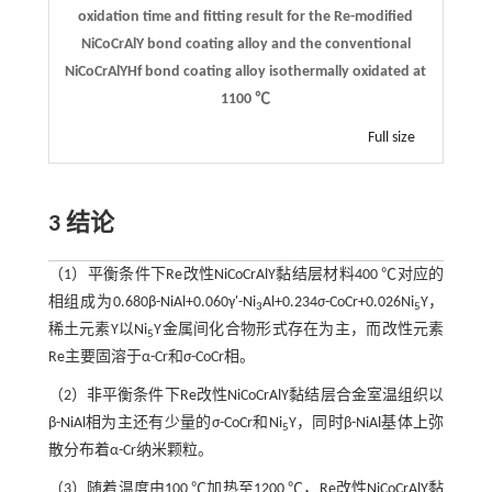
oxidation time and fitting result for the Re-modified
NiCoCrAlY bond coating alloy and the conventional
NiCoCrAlYHf bond coating alloy isothermally oxidated at
1100 ℃
Full size
3 结论
（1）平衡条件下Re改性NiCoCrAlY黏结层材料400 ℃对应的
相组成为0.680β-NiAl+0.060γ'-Ni
Al+0.234σ-CoCr+0.026Ni
Y，
3
5
稀土元素Y以Ni
Y金属间化合物形式存在为主，而改性元素
5
Re主要固溶于α-Cr和σ-CoCr相。
（2）非平衡条件下Re改性NiCoCrAlY黏结层合金室温组织以
β-NiAl相为主还有少量的σ-CoCr和Ni
Y，同时β-NiAl基体上弥
5
散分布着α-Cr纳米颗粒。
（3）随着温度由100 ℃加热至1200 ℃，Re改性NiCoCrAlY黏