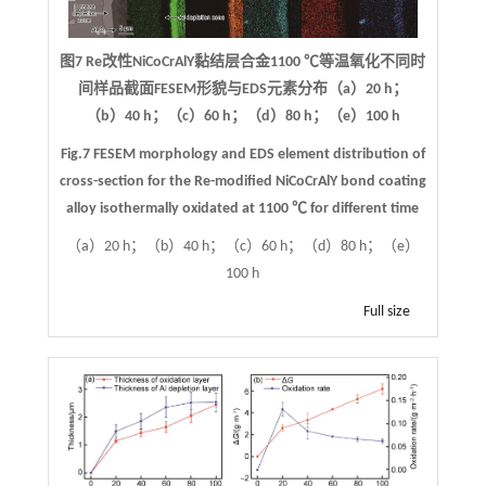
图7 Re改性NiCoCrAlY黏结层合金1100 ℃等温氧化不同时
间样品截面FESEM形貌与EDS元素分布（a）20 h；
（b）40 h；（c）60 h；（d）80 h；（e）100 h
Fig.7 FESEM morphology and EDS element distribution of
cross-section for the Re-modified NiCoCrAlY bond coating
alloy isothermally oxidated at 1100 ℃ for different time
（a）20 h；（b）40 h；（c）60 h；（d）80 h；（e）
100 h
Full size