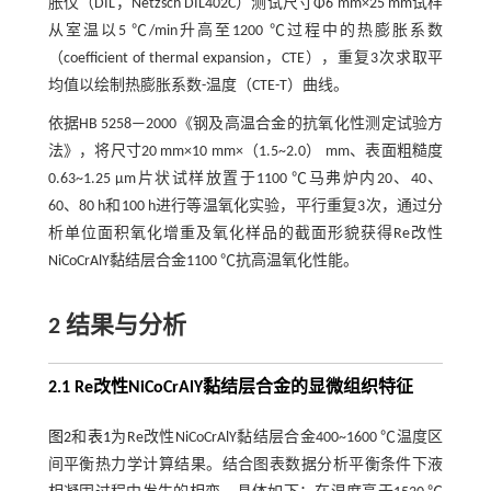
胀仪（DIL，Netzsch DIL402C）测试尺寸Φ6 mm×25 mm试样
从室温以5 ℃/min升高至1200 ℃过程中的热膨胀系数
（coefficient of thermal expansion，CTE），重复3次求取平
均值以绘制热膨胀系数-温度（CTE-T）曲线。
依据HB 5258—2000《钢及高温合金的抗氧化性测定试验方
法》，将尺寸20 mm×10 mm×（1.5~2.0） mm、表面粗糙度
0.63~1.25 μm片状试样放置于1100 ℃马弗炉内20、40、
60、80 h和100 h进行等温氧化实验，平行重复3次，通过分
析单位面积氧化增重及氧化样品的截面形貌获得Re改性
NiCoCrAlY黏结层合金1100 ℃抗高温氧化性能。
2 结果与分析
2.1 Re改性NiCoCrAlY黏结层合金的显微组织特征
图2
和
表1
为Re改性NiCoCrAlY黏结层合金400~1600 ℃温度区
间平衡热力学计算结果。结合图表数据分析平衡条件下液