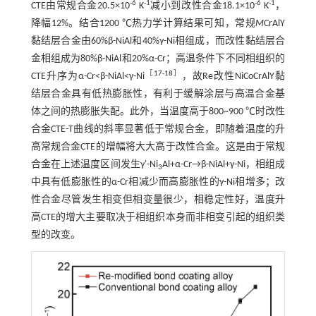
-6
-1
-6
-1
CTE由常规合金20.5×10
K
减小到改性合金18.1×10
K
，
降幅12%。结合1200 ℃热力学计算结果可知，常规
M
CrAlY
黏结层合金由60%β-NiAl和40%γ-Ni相组成，而改性黏结层合
金相组成为80%β-NiAl和20%α-Cr；高温条件下不同相组织的
［
17
-
18
］
CTE升序为α-Cr<β-NiAl<γ-Ni
，故Re改性NiCoCrAlY黏
结层合金具有低热膨胀性，有利于缓解涂层与高温合金基
体之间的热膨胀失配。此外，当温度高于800~900 ℃时改性
合金CTE-T曲线的斜率显著低于常规合金，即随着温度的升
高常规合金CTE的增幅将大大高于改性合金。这是由于常规
合金在上述温度区间发生γ'-Ni
Al+α-Cr→β-NiAl+γ-Ni，相组成
3
中具有低膨胀性的α-Cr相减少而高膨胀性的γ-Ni相增多；改
性合金尽管发生相变但相变量很少，相稳定性好，温度升
高CTE的增大主要取决于相组织本身而非相变引起的组织类
型的改变。