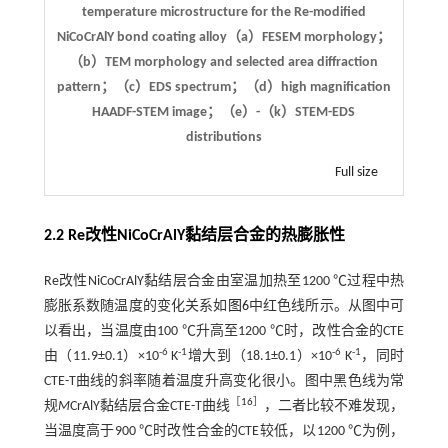
temperature microstructure for the Re-modified
NiCoCrAlY bond coating alloy（a）FESEM morphology；
（b）TEM morphology and selected area diffraction
pattern；（c）EDS spectrum；（d）high magnification
HAADF-STEM image；（e）-（k）STEM-EDS
distributions
Full size
2.2 Re改性NiCoCrAlY黏结层合金的热膨胀性
Re改性NiCoCrAlY黏结层合金由室温加热至1200 ℃过程中热
膨胀系数随温度的变化关系如
图6
中红色线所示。从图中可
以看出，当温度由100 ℃升高至1200 ℃时，改性合金的CTE
-6
-1
-6
-1
由（11.9±0.1）×10
K
增大到（18.1±0.1）×10
K
，同时
CTE-T曲线的斜率随着温度升高变化很小。图中黑色线为常
［
16
］
规
M
CrAlY黏结层合金CTE-T曲线
，二者比较不难发现，
当温度高于900 ℃时改性合金的CTE较低，以1200 ℃为例，