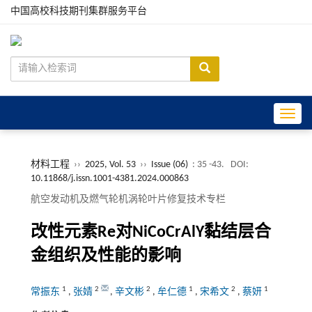
中国高校科技期刊集群服务平台
Toggle
材料工程
››
2025, Vol. 53
››
Issue (06)
: 35 -43.
DOI:
10.11868/j.issn.1001-4381.2024.000863
航空发动机及燃气轮机涡轮叶片修复技术专栏
改性元素Re对NiCoCrAlY黏结层合
金组织及性能的影响
1
2
2
1
2
1
常振东
,
张婧
,
辛文彬
,
牟仁德
,
宋希文
,
蔡妍