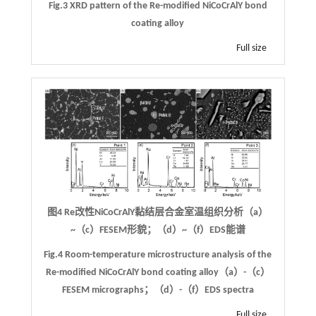
Fig.3 XRD pattern of the Re-modified NiCoCrAlY bond
coating alloy
Full size
图4 Re改性NiCoCrAlY黏结层合金室温组织分析（a）
~（c）FESEM形貌；（d）~（f）EDS能谱
Fig.4 Room-temperature microstructure analysis of the
Re-modified NiCoCrAlY bond coating alloy（a）-（c）
FESEM micrographs；（d）-（f）EDS spectra
Full size