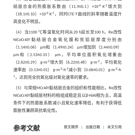
-6
-1
结层合金的热膨胀系数由（11.9±0.1）×10
K
增大到
-6
-1
（18.1±0.10）×10
K
，同时CTE-T曲线的斜率随着温度升
高变化不明显。
（4）当1100 ℃等温氧化时间从20 h延长至100 h，Re改性
NiCoCrAlY黏结层合金氧化膜和贫铝层厚度分别由
（1.14±0.06） μm和（1.49±0.24） μm增加到（2.44±0.09）
μm和（2.53±0.33） μm，平均单位面积氧化增重由
-2
-2
（2.62±0.29） g·m
增大到（6.22±0.48） g·m
，平均氧化
-2
-1
-2
-
速率由（0.13±0.01） g·m
·h
减小到（0.06±0.01） g·m
·h
1
，达到完全抗氧化级对氧化速率的要求。
（5）与常规MCrAlY黏结层合金的组织和性能相比，Re改性
NiCoCrAlY黏结层材料的相组成稳定且以β-NiAl相为主，高温
条件下的热膨胀系数减小且氧化速率降低，有利于获得低
膨胀性兼顾高抗氧化性。
参考文献
原文顺序
|
出版日期
|
本文引用