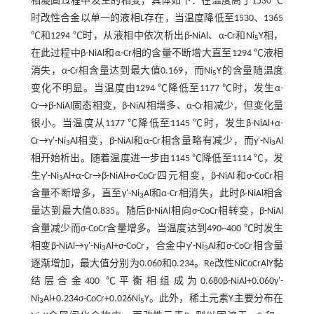
相凝固过程中发生的相变，具体如下：在温度高于1530 ℃
时改性合金以单一的液相L存在，当温度降低至1530、1365
℃和1294 ℃时，从液相中依次析出β-NiAl、α-Cr和Ni
Y相，
5
在此过程中β-NiAl和α-Cr相的含量不断增大直至1294 ℃液相
消失，α-Cr相含量达到最大值0.169，而Ni
Y的含量随温度
5
变化不明显。当温度由1294 ℃降低至1177 ℃时，发生α-
Cr→β-NiAl固态相变，β-NiAl相增多、α-Cr相减少，但变化量
很小。当温度从1177 ℃降低至1145 ℃时，发生β-NiAl+α-
Cr→γ'-Ni
Al相变，β-NiAl和α-Cr相含量略有减少，而γ'-Ni
Al
3
3
相开始析出。随着温度进一步由1145 ℃降低至1114 ℃，发
生γ'-Ni
Al+α-Cr→β-NiAl+σ-CoCr四元相变，β-NiAl和σ-CoCr相
3
含量不断增多，直至γ'-Ni
Al和α-Cr相消失，此时β-NiAl相含
3
量达到最大值0.835。随后β-NiAl相向σ-CoCr相转变，β-NiAl
含量减少而σ-CoCr含量增多。当温度达到490~400 ℃时发生
相变β-NiAl→γ'-Ni
Al+σ-CoCr，合金中γ'-Ni
Al和σ-CoCr相含量
3
3
逐渐增加，最大值分别为0.060和0.234。Re改性NiCoCrAlY黏
结层合金400 ℃平衡相组成为0.680β-NiAl+0.060γ'-
Ni
Al+0.234σ-CoCr+0.026Ni
Y。此外，稀土元素Y主要分布在
3
5