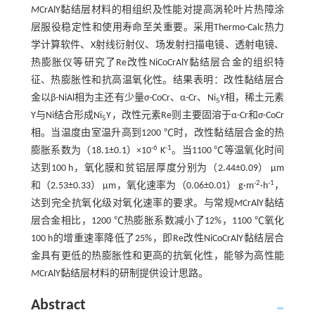
M
CrAlY黏结层材料的相组织及性能对提高涡轮叶片热障涂
层服役稳定性和使用寿命至关重要。采用Thermo-Calc热力
学计算软件、X射线衍射仪、场发射扫描电镜、透射电镜、
热膨胀仪等研究了Re改性NiCoCrAlY黏结层合金的组织特
征、热膨胀性和抗高温氧化性。结果表明：改性黏结层合
金以β-NiAl相为主还有少量σ-CoCr、α-Cr、Ni
Y相，稀土元素
5
Y与Ni结合形成Ni
Y，改性元素Re则主要固溶于α-Cr和σ-CoCr
5
相。当温度由室温升高到1200 ℃时，改性黏结层合金的热
-6
-1
膨胀系数为（18.1±0.1）×10
K
。当1100 ℃等温氧化时间
达到100 h，氧化膜和贫铝层厚度分别为（2.44±0.09） μm
-2
-1
和（2.53±0.33） μm，氧化速率为（0.06±0.01） g·m
·h
，
达到完全抗氧化级对氧化速率的要求。与常规
M
CrAlY黏结
层合金相比，1200 ℃热膨胀系数减小了12%，1100 ℃氧化
100 h的增重速率降低了25%，即Re改性NiCoCrAlY黏结层合
金具有更低的热膨胀性和更高的抗氧化性，能够为高性能
M
CrAlY黏结层材料的研制提供设计思路。
Abstract