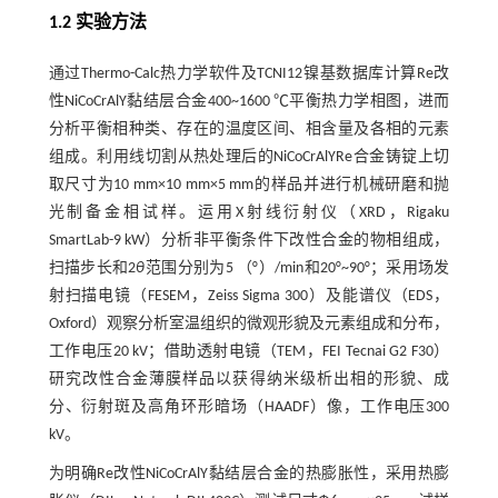
1.2 实验方法
通过Thermo-Calc热力学软件及TCNI12镍基数据库计算Re改
性NiCoCrAlY黏结层合金400~1600 ℃平衡热力学相图，进而
分析平衡相种类、存在的温度区间、相含量及各相的元素
组成。利用线切割从热处理后的NiCoCrAlYRe合金铸锭上切
取尺寸为10 mm×10 mm×5 mm的样品并进行机械研磨和抛
光制备金相试样。运用X射线衍射仪（XRD，Rigaku
SmartLab-9 kW）分析非平衡条件下改性合金的物相组成，
扫描步长和2
θ
范围分别为5 （°）/min和20°~90°；采用场发
射扫描电镜（FESEM，Zeiss Sigma 300）及能谱仪（EDS，
Oxford）观察分析室温组织的微观形貌及元素组成和分布，
工作电压20 kV；借助透射电镜（TEM，FEI Tecnai G2 F30）
研究改性合金薄膜样品以获得纳米级析出相的形貌、成
分、衍射斑及高角环形暗场（HAADF）像，工作电压300
kV。
为明确Re改性NiCoCrAlY黏结层合金的热膨胀性，采用热膨