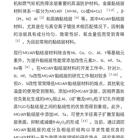
机和燃气轮机热障涂层重要的高温防护材料。金属黏结层
［
1
-
2
］
材料体系一般分为
M
CrAlY（
M
=Ni，Co或Ni+Co）
、β-
［
3
］
［
4
］
（Pt，Ni）Al
和高熵黏结层
等。其中
M
CrAlY黏结层
材料，尤其是在与真空离子镀技术相匹配情况下，因制备
的涂层具有成分均匀、致密性好、氧含量低而受到青睐
［
5
］
，为目前常用的黏结层材料。
现行
M
CrAlY黏结层材料除含有Ni、Co、Cr、Al、Y等基础元
素外，为提升黏结层性能常添加改性元素Zr、Si、Hf、Ta、
［
6
］
Re等
。在
M
CrAlY黏结层材料的开发工作中，针对Zr、
［
7
-
10
］
Si、Hf、Ta改性
M
CrAlY黏结层的研究工作相对较多
。
但Zr、Si改性常常降低
M
CrAlY黏结层材料的熔点，其抗氧化
温度的使用受到限制。添加Hf的
M
CrAlY涂层，因相界面处
优先氧化生成的HfO
阻止Al、O扩散及HfO
粒子钉扎作用提
2
2
高TGO与黏结层之间的黏结性的优势而得到重视。此外，
M
CrAlY黏结层中添加Hf、Ta，可使大半径离子扩散至黏结
［
11
］
层表面，抑制或减缓θ-Al
O
的形成
。当前，通过调控
2
3
M
CrAlY黏结层的成分及相组织结构以寻求性能优良的
M
CrAlY材料一直为热障涂层领域的研究热点。研究表明在