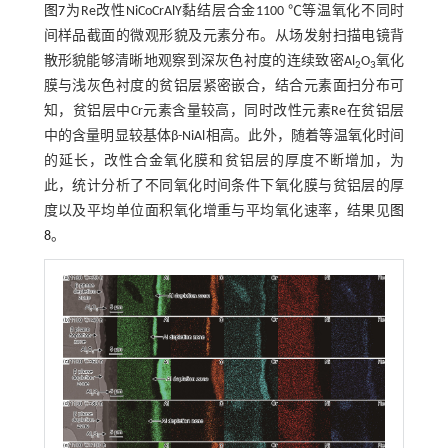
图7
为Re改性NiCoCrAlY黏结层合金1100 ℃等温氧化不同时
间样品截面的微观形貌及元素分布。从场发射扫描电镜背
散形貌能够清晰地观察到深灰色衬度的连续致密Al
O
氧化
2
3
膜与浅灰色衬度的贫铝层紧密嵌合，结合元素面扫分布可
知，贫铝层中Cr元素含量较高，同时改性元素Re在贫铝层
中的含量明显较基体β-NiAl相高。此外，随着等温氧化时间
的延长，改性合金氧化膜和贫铝层的厚度不断增加，为
此，统计分析了不同氧化时间条件下氧化膜与贫铝层的厚
度以及平均单位面积氧化增重与平均氧化速率，结果见
图
8
。