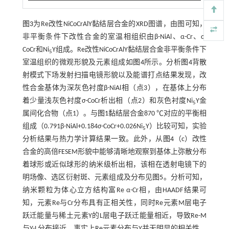
图3
为Re改性NiCoCrAlY黏结层合金的XRD图谱，由图可知，
非平衡条件下改性合金的室温相组织由β-NiAl、α-Cr、σ-
CoCr和Ni
Y组成。Re改性NiCoCrAlY黏结层合金非平衡条件下
5
室温组织的微观形貌及元素组成如
图4
所示。分析
图4
背散
射模式下场发射扫描电镜形貌以及能谱打点结果发现，改
性合金基体为深灰色衬度β-NiAl相（点3），在基体上分布
着少量浅灰色衬度σ-CoCr析出相（点2）和灰色衬度Ni
Y金
5
属间化合物（点1）。与
图1
黏结层合金870 ℃对应的平衡相
组成（0.791β-NiAl+0.184σ-CoCr+0.026Ni
Y）比较可知，实验
5
分析结果与热力学计算结果一致。此外，从
图4
（c）改性
合金的高倍FESEM形貌中能够清晰地观察到基体上弥散分布
着球形或近似球形的纳米级析出相，该相在透射电镜下的
明场像、选区衍射斑、元素组成及分布见
图5
。分析可知，
纳米颗粒为体心立方结构富Re α-Cr相，由HAADF结果可
知，元素Re与Cr分布具有正相关性，同时Re元素M层电子
跃迁能量与稀土元素Y的L层电子跃迁能量相近，导致Re-M
与Y-L分布接近，事实上Re元素分布与Y并无明显的相关性。