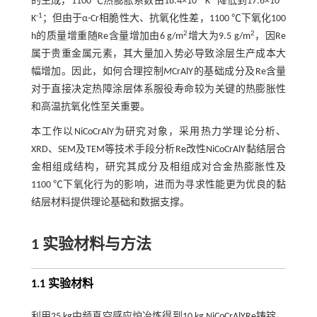
的生成，1100 ℃热膨胀系数由18.4×10
K
降低到17.6×10
-1
K
；但由于α-Cr相脆性大、抗氧化性差，1100 ℃下氧化100
2
2
h的质量增重随Re含量增加由6 g/m
增大为9.5 g/m
，因Re
属于贵重金属元素，其大量加入势必导致涂层生产成本大
幅增加。因此，如何合理控制
M
CrAlY的基础成分及Re含量
对于直接决定热障涂层体系服役寿命较为关键的热膨胀性
和高温抗氧化性至关重要。
本工作以NiCoCrAlY为研究对象，采用热力学理论分析、
XRD、SEM及TEM等技术手段分析Re改性NiCoCrAlY黏结层合
金相组成结构，研究其成分及相组成对合金热膨胀性及
1100 ℃下氧化行为的影响，进而为寻求性能更为优良的黏
结层材料提供理论基础和数据支撑。
1 实验材料与方法
1.1 实验材料
利用25 kg中频真空感应炉冶炼得到10 kg NiCoCrAlYRe铸锭，