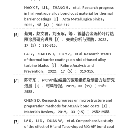
HAO
X F
，
LI
L
，
ZHANG
H
， et al. Research progress
in high-entropy alloy bond coat material for thermal
barrier coatings［J］.
Acta Metallurgica Sinica
，
2022
，
58
（4）： 503-512.
蔡妍，赵文君，刘玉琢，等 ．镍基合金涡轮叶片热
[5]
障涂层研究进展［J］．
失效分析与预防
，
2022
，
17
（5）：310-315．
CAI
Y
，
ZHAO
W J
，
LIU
Y Z
， et al. Research status
of thermal barrier coatings on nickel-based alloy
turbine blades［J］.
Failure Analysis and
Prevention
，
2022
，
17
（5）： 310-315.
陈守东 ．
M
CrAlY黏结层的微观组织及制备方法研究
[6]
进展［J］．
材料导报
，
2019
，
33
（15）：2582-
2588．
CHEN
S D
. Research progress on microstructure and
preparation methods for
M
CrAlY bond coats［J］.
Materials Review
，
2019
，
33
（15）： 2582-2588.
LV
X
，
LI
D
，
DUAN
W
， et al. Comprehensive study
[7]
of the effect of Hf and Ta co-doped
M
CrAlY bond coat