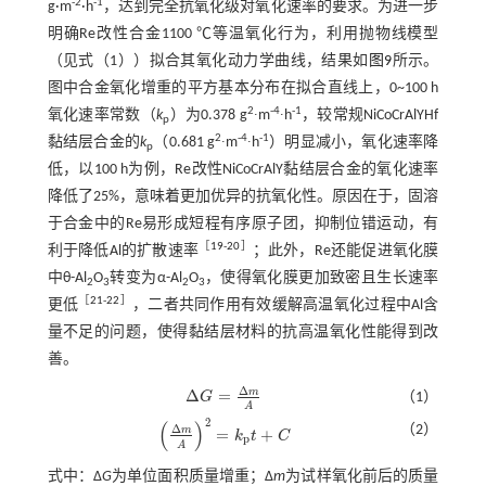
-2
-1
g·m
·h
，达到完全抗氧化级对氧化速率的要求。为进一步
明确Re改性合金1100 ℃等温氧化行为，利用抛物线模型
（见
式（1）
）拟合其氧化动力学曲线，结果如
图9
所示。
图中合金氧化增重的平方基本分布在拟合直线上，0~100 h
2
-4
-1
氧化速率常数（
k
）为0.378 g
∙m
∙h
，较常规NiCoCrAlYHf
p
2
-4
-1
黏结层合金的
k
（0.681 g
∙m
∙h
）明显减小，氧化速率降
p
低，以100 h为例，Re改性NiCoCrAlY黏结层合金的氧化速率
降低了25%，意味着更加优异的抗氧化性。原因在于，固溶
于合金中的Re易形成短程有序原子团，抑制位错运动，有
［
19
-
20
］
利于降低Al的扩散速率
；此外，Re还能促进氧化膜
中θ-Al
O
转变为α-Al
O
，使得氧化膜更加致密且生长速率
2
3
2
3
［
21
-
22
］
更低
，二者共同作用有效缓解高温氧化过程中Al含
量不足的问题，使得黏结层材料的抗高温氧化性能得到改
善。
Δ
m
Δ
=
G
（1）
Δ
G
=
Δ
m
A
A
2
(
)
Δ
（2）
m
=
+
k
t
C
Δ
m
A
2
=
k
p
t
+
C
p
A
式中：Δ
G
为单位面积质量增重；Δ
m
为试样氧化前后的质量