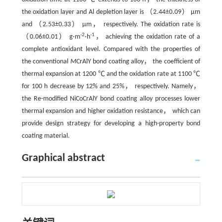
the oxidation layer and Al depletion layer is （2.44±0.09） μm
and （2.53±0.33） μm， respectively. The oxidation rate is
-2
-1
（0.06±0.01） g·m
·h
， achieving the oxidation rate of a
complete antioxidant level. Compared with the properties of
the conventional
M
CrAlY bond coating alloy， the coefficient of
thermal expansion at 1200 ℃ and the oxidation rate at 1100 ℃
for 100 h decrease by 12% and 25%， respectively. Namely，
the Re-modified NiCoCrAlY bond coating alloy processes lower
thermal expansion and higher oxidation resistance， which can
provide design strategy for developing a high-property bond
coating material.
Graphical abstract