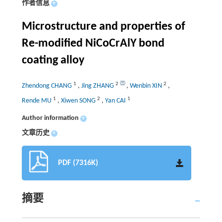
作者信息
+
Microstructure and properties of
Re-modified NiCoCrAlY bond
coating alloy
1
2
2
Zhendong CHANG
,
Jing ZHANG
,
Wenbin XIN
,
1
2
1
Rende MU
,
Xiwen SONG
,
Yan CAI
Author information
+
文章历史
+
PDF (7316K)
摘要