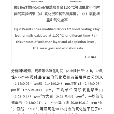
图8 Re改性NiCoCrAlY黏结层合金1100 ℃等温氧化不同时
间的实验结果（a）氧化层和贫铝层厚度；（b）氧化增
重和氧化速率
Fig.8 Results of Re-modified NiCoCrAlY bond coating alloy
isothermally oxidated at 1100 ℃ for different time（a）
thicknesses of oxidation layer and Al depletion layer；
（b）mass gain and oxidation rate
Full size
分析
图8
可知，随着等温氧化时间由20 h延长至100 h，Re改
性NiCoCrAlY黏结层合金的氧化膜和贫铝层厚度分别从
（1.14±0.06） μm和（1.49±0.24） μm增加到（2.44±0.09）
μm和（2.53±0.33） μm，平均单位面积氧化增重由
-2
-2
（2.62±0.29） g·m
增大到（6.22±0.48） g·m
，平均氧化
-2
-1
-2
-
速率由（0.13±0.01） g·m
·h
减小到（0.06±0.01） g·m
·h
1
；显然，1100 ℃等温氧化100 h对应的氧化速率低于0.1