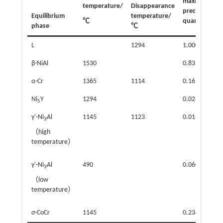
maximum
temperature/
Disappearance
precipitation
Equilibrium
temperature/
℃
quantity
phase
℃
L
1294
1.000
β-NiAl
1530
0.835
α-Cr
1365
1114
0.169
Ni
Y
1294
0.026
5
γ'-Ni
Al
1145
1123
0.016
3
（high
temperature）
γ'-Ni
Al
490
0.060
3
（low
temperature）
σ-CoCr
1145
0.234