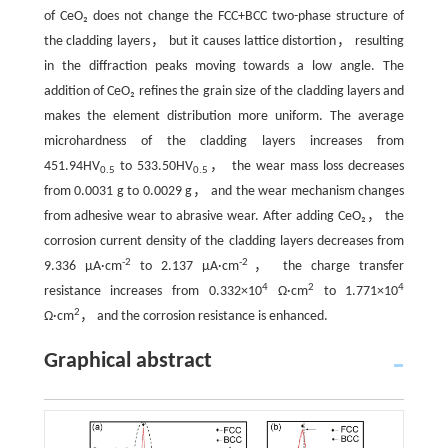
of CeO₂ does not change the FCC+BCC two-phase structure of
the cladding layers， but it causes lattice distortion， resulting
in the diffraction peaks moving towards a low angle. The
addition of CeO₂ refines the grain size of the cladding layers and
makes the element distribution more uniform. The average
microhardness of the cladding layers increases from
451.94HV
to 533.50HV
， the wear mass loss decreases
0.5
0.5
from 0.0031 g to 0.0029 g， and the wear mechanism changes
from adhesive wear to abrasive wear. After adding CeO₂， the
corrosion current density of the cladding layers decreases from
-2
-2
9.336 μA·cm
to 2.137 μA·cm
， the charge transfer
4
2
4
resistance increases from 0.332×10
Ω·cm
to 1.771×10
2
Ω·cm
， and the corrosion resistance is enhanced.
Graphical abstract