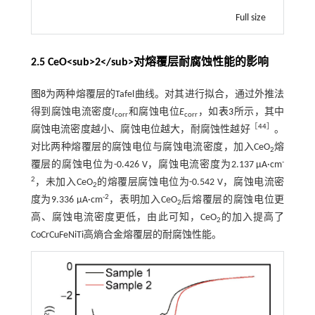
Full size
2.5 CeO<sub>2</sub>对熔覆层耐腐蚀性能的影响
图8
为两种熔覆层的Tafel曲线。对其进行拟合，通过外推法
得到腐蚀电流密度
I
和腐蚀电位
E
，如
表3
所示，其中
corr
corr
［
44
］
腐蚀电流密度越小、腐蚀电位越大，耐腐蚀性越好
。
对比两种熔覆层的腐蚀电位与腐蚀电流密度，加入CeO
熔
2
-
覆层的腐蚀电位为-0.426 V，腐蚀电流密度为2.137 μA·cm
2
，未加入CeO
的熔覆层腐蚀电位为-0.542 V，腐蚀电流密
2
-2
度为9.336 μA·cm
，表明加入CeO
后熔覆层的腐蚀电位更
2
高、腐蚀电流密度更低，由此可知，CeO
的加入提高了
2
CoCrCuFeNiTi高熵合金熔覆层的耐腐蚀性能。