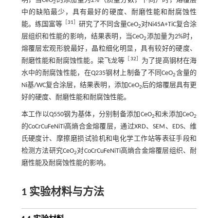
明，当CeO
的添加量为2%（质量分数，下同）时，熔覆层
2
中的缺陷最少，具有最好的硬度、耐磨性能和耐腐蚀性
［
31
］
能。练国富等
研究了不同含量CeO
对Ni45A+TiC复合涂
2
层组织和性能的影响，结果表明，当CeO
添加量为2%时，
2
熔覆层宏观形貌最好，晶粒细化明显，具有较好的硬度、
［
32
］
耐磨性能和耐腐蚀性能。梁飞龙等
为了提高钢材在海
水中的耐腐蚀性能，在Q235钢材上制备了不同CeO
含量的
2
Ni基/WC复合涂层，结果表明，添加CeO
后的熔覆层具有更
2
好的硬度、耐磨性能和耐腐蚀性能。
本工作以Q550钢为基体，分别制备添加CeO
和未添加CeO
2
2
的CoCrCuFeNiTi高熵合金熔覆层，通过XRD、SEM、EDS、维
氏硬度计、摩擦磨损试验机和电化学工作站等表征手段和
检测方法研究CeO
对CoCrCuFeNiTi高熵合金熔覆层组织、耐
2
磨性能及耐腐蚀性能的影响。
1 实验材料与方法