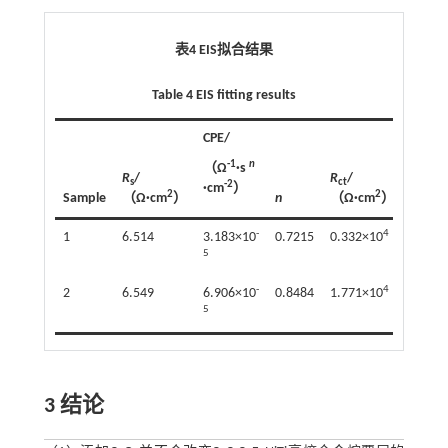
表4 EIS拟合结果
Table 4 EIS fitting results
CPE/
-1
n
（Ω
·s
R
/
R
/
s
ct
-2
·cm
）
2
2
Sample
（Ω·cm
）
n
（Ω·cm
）
-
4
1
6.514
3.183×10
0.7215
0.332×10
5
-
4
2
6.549
6.906×10
0.8484
1.771×10
5
3 结论