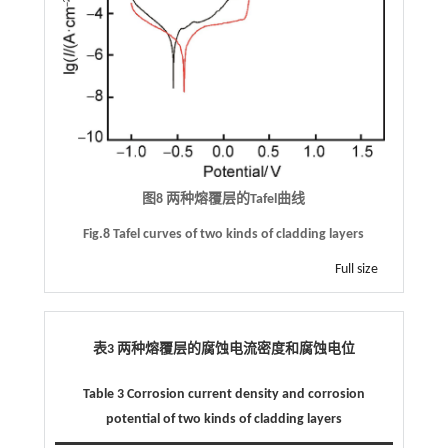
图8 两种熔覆层的Tafel曲线
Fig.8 Tafel curves of two kinds of cladding layers
Full size
表3 两种熔覆层的腐蚀电流密度和腐蚀电位
Table 3 Corrosion current density and corrosion
potential of two kinds of cladding layers