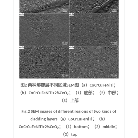
图2 两种熔覆层不同区域SEM图（a）CoCrCuFeNiTi；
（b）CoCrCuFeNiTi+2%CeO
；（1）底部；（2）中部；
2
（3）上部
Fig.2 SEM images of different regions of two kinds of
cladding layers（a）CoCrCuFeNiTi；（b）
CoCrCuFeNiTi+2%CeO
；（1）bottom；（2）middle；
2
（3）top