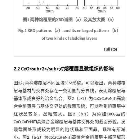
图1 两种熔覆层的XRD谱图（a）及其放大图（b）
Fig.1 XRD patterns（a） and its enlarged patterns（b）
of two kinds of cladding layers
Full size
2.2 CeO<sub>2</sub>对熔覆层显微组织的影响
图2
为两种熔覆层不同区域SEM形貌。可以看出，两种熔覆
层与基材的交界处存在一条明显的分界线，表明熔覆层与
基体形成良好的冶金结合。图
2
（a-1）为CoCrCuFeNiTi高熵
合金熔覆层与基体交界处的截面形貌，可以看到熔覆层中
柱状晶较多，晶粒较大。图
2
（b-1）为添加CeO
后的
2
CoCrCuFeNiTi高熵合金熔覆层与基体交界处的截面形貌，发
现截面处形成较为明显的胞状晶和平面晶，晶粒有所减
小。图
2
（a-
2
）为CoCrCuFeNiTi高熵合金熔覆层中部区域形