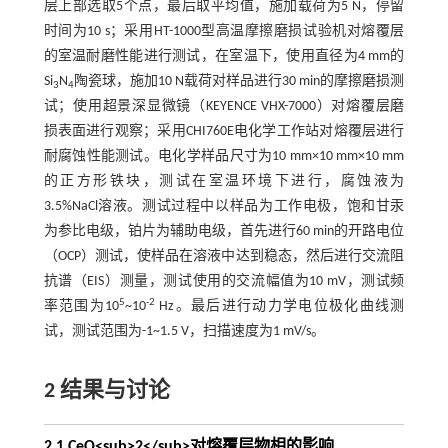
层上部选取5个点，最后取平均值，施加载荷为5 N，停留
时间为10 s；采用HT-1000型高温摩擦磨损试验机对熔覆层
的室温耐磨性能进行测试，在室温下，使用直径为4 mm的
Si
N
陶瓷球，施加10 N载荷对样品进行30 min的摩擦磨损测
3
4
试；使用超景深显微镜（KEYENCE VHX-7000）对熔覆层磨
损表面进行观察；采用CHI760E电化学工作站对熔覆层进行
耐腐蚀性能测试。电化学样品尺寸为10 mm×10 mm×10 mm
的正方形铁块，测试在室温环境下进行，腐蚀液为
3.5%NaCl溶液。测试过程中以样品为工作电极，饱和甘汞
为参比电级，铂片为辅助电级，首先进行60 min的开路电位
（OCP）测试，使样品在溶液中达到稳态，然后进行交流阻
抗谱（EIS）测量，测试使用的交流幅值为10 mV，测试频
5
-2
率范围为10
~10
Hz。最后进行动力学电位极化曲线测
试，测试范围为-1~1.5 V，扫描速度为1 mV/s。
2 结果与讨论
2.1 CeO<sub>2</sub>对熔覆层物相的影响