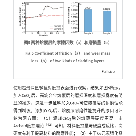
图5 两种熔覆层的摩擦因数（a）和磨损量（b）
Fig.5 Coefficient of friction（a） and wear mass
loss（b） of two kinds of cladding layers
Full size
使用超景深显微镜对磨损表面进行观察，结果如
图6
所示。
加入CeO
后，高熵合金熔覆层的磨损深度和磨损宽度有明
2
显的减少，这进一步证明加入CeO
可使熔覆层的耐磨性能
2
得到增强。添加CeO
后，熔覆层耐磨性能提升的原因可归
2
纳为两方面：（1）添加CeO
后的熔覆层硬度更高，由
2
［
42
］
Archard磨损理论
可知，材料磨损量与硬度成反比，高
硬度有利于提高材料的耐磨性能；（2）由于Ce元素强化晶