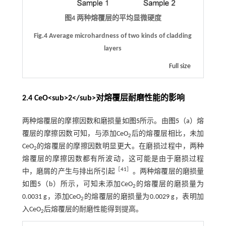
图4 两种熔覆层的平均显微硬度
Fig.4 Average microhardness of two kinds of cladding
layers
Full size
2.4 CeO<sub>2</sub>对熔覆层耐磨性能的影响
两种熔覆层的摩擦因数和磨损量如
图5
所示。由
图5
（a）熔
覆层的摩擦因数可知，与添加CeO
后的熔覆层相比，未加
2
CeO
的熔覆层的摩擦因数明显更大。在磨损过程中，两种
2
熔覆层的摩擦因数都有所波动，这可能是由于磨损过程
［
41
］
中，磨屑的产生与排出所引起
。两种熔覆层的磨损量
如
图5
（b）所示，可知未添加CeO
的熔覆层的磨损量为
2
0.0031 g，添加CeO
的熔覆层的磨损量为0.0029 g，表明加
2
入CeO
后熔覆层的耐磨性能得到提高。
2