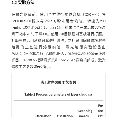
1.2 实验方法
在激光熔覆前，使用全方位行星球磨机（QXQM-4）将
CoCrCuFeNiTi粉末与2%CeO
粉末混合均匀，转速为200
2
r/min，球料比为2∶1，运行2 h，粉末混合完成后放入恒温
烘干箱中70 ℃干燥4 h。使用320目砂纸对基板进行打磨，
打磨完成后用酒精对其进行清洗，之后采用同轴送粉激光
熔覆的工艺进行熔覆实验，激光熔覆实验设备由
FANUC（M-20iD/25）六轴机器人、YLPM-CLAD 6000光纤激
光器、BF330-6F摆动激光头和EMP-PF-4-1送粉机组成。激光
熔覆工艺参数如
表2
所示。
表2 激光熔覆工艺参数
Table 2 Process parameters of laser cladding
Powder
Scanning
feed
Oscillation
Oscillation
speed/
rate/