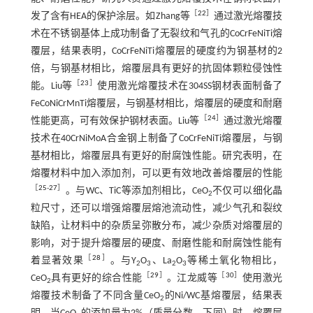
［
22
］
发了含有HEA的保护涂层。如Zhang等
通过激光熔覆技
术在不锈钢基体上成功制备了无裂纹和气孔的CoCrFeNiTi熔
覆层，结果表明，CoCrFeNiTi熔覆层的硬度约为钢基材的2
倍，与钢基材相比，熔覆层具有更好的抗固体颗粒侵蚀性
［
23
］
能。Liu等
使用激光熔覆技术在304SS钢材表面制备了
FeCoNiCrMnTi熔覆层，与钢基材相比，熔覆层的硬度和耐磨
［
24
］
性能更高，可有效保护钢材表面。Liu等
通过激光熔覆
技术在40CrNiMoA合金钢上制备了CoCrFeNiTi熔覆层，与钢
基材相比，熔覆层具有更好的耐腐蚀性能。研究表明，在
熔覆材料中加入添加剂，可以更有效地改善熔覆层的性能
［
25
-
27
］
。与WC、TiC等添加剂相比，CeO
不仅可以细化晶
2
粒尺寸，还可以增强熔覆层熔池流动性，减少气孔和裂纹
缺陷，让材料中的杂质呈弥散分布，减少杂质对熔覆层的
影响，对于提升熔覆层的硬度、耐磨性能和耐腐蚀性能有
［
28
］
着显著效果
。与Y
O
、La
O
等稀土氧化物相比，
2
3
2
3
［
29
］
［
30
］
CeO
具有更好的综合性能
。江龙威等
使用激光
2
熔覆技术制备了不同含量CeO
的Ni/WC基熔覆层，结果表
2