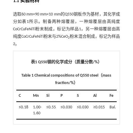
1.1 实验材料
选取60 mm×90 mm×10 mm的Q550钢板作为基材，其化学成
分如
表1
所示。制备两种熔覆层，一种熔覆层由高纯度
CoCrCuFeNiTi粉末制成，标记为样品1，另一种熔覆层由高
纯度CoCrCuFeNiTi粉末与2%CeO
粉末混合制成，标记为样品
2
2。
表1 Q550钢的化学成分（质量分数/%）
Table 1 Chemical compositions of Q550 steel（mass
fraction/%）
C
Mn
Si
P
S
Al
Fe
≤0.18
1.00-
≤0.55
≤0.030
≤0.030
≥0.015
Bal.
1.60