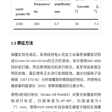
frequency/
amplitude/
-
-
（cm·min
（g·min
Laser
1
1
Hz
mm
）
）
t
power/W
1200
200
0.7
30
7.3
1.3 表征方法
熔覆实验完成后，采用线材电火花加工设备将熔覆层切割
成10 mm×10 mm×10 mm的正方形铁块，依次使用400~2000
目砂纸打磨，然后使用抛光机进行抛光，直至样品表面无
明显划痕，最后使用王水进行金相腐蚀。通过扫描电子显
微镜（DET ETD-SE）分析熔覆层的微观组织特征，并使用仪
器装备的能谱仪（EDS）观察熔覆层的元素分布。
使用X射线衍射仪（Bruker D8 PHASER）对激光熔覆层的物
相进行标定，扫描角度为20°~80°，扫描速度为4
（°）/min；使用HVST-1000Z半自动维氏硬度计随机在熔覆