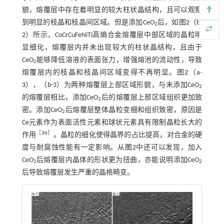
貌，熔覆层中存在着明显的较大柱状晶结构，且可以观察
到明显的枝晶和枝晶间区域。但是添加CeO
后，如图
2
（b-
2
2
）所示，CoCrCuFeNiTi高熵合金熔覆层中部区域的晶粒明
显细化，熔覆层内并未出现较大的柱状晶结构，且由于
CeO
能够降低溶液的表面张力，增强熔池的流动性，导致
2
熔覆层内的枝晶和枝晶间区域变得不再明显。图
2
（a-
3
），（b-3）为两种熔覆层上部区域形貌，与未添加CeO
2
的熔覆层相比，添加CeO
后的熔覆层上部区域组织更加致
2
密。添加CeO
后熔覆层整体晶粒变细和组织致密，原因是
2
Ce元素作为表面活性元素和球状元素具有限制晶粒长大的
［
36
］
作用
。晶粒的细化使得晶界的占比提高，对合金的硬
度与耐腐蚀性能有一定影响。从
图2
中还可以发现，加入
CeO
后熔覆层内晶体的形状更为扭曲，亦能说明添加CeO
2
2
后导致熔覆层发生严重的晶格畸变。