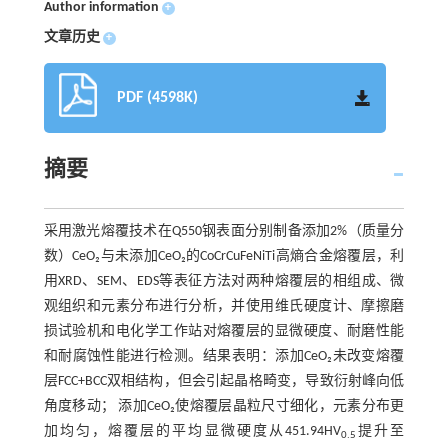
Author information
+
文章历史
+
PDF (4598K)
摘要
采用激光熔覆技术在Q550钢表面分别制备添加2%（质量分
数）CeO₂与未添加CeO₂的CoCrCuFeNiTi高熵合金熔覆层，利
用XRD、SEM、EDS等表征方法对两种熔覆层的相组成、微
观组织和元素分布进行分析，并使用维氏硬度计、摩擦磨
损试验机和电化学工作站对熔覆层的显微硬度、耐磨性能
和耐腐蚀性能进行检测。结果表明：添加CeO₂未改变熔覆
层FCC+BCC双相结构，但会引起晶格畸变，导致衍射峰向低
角度移动； 添加CeO₂使熔覆层晶粒尺寸细化，元素分布更
加均匀，熔覆层的平均显微硬度从451.94HV
提升至
0.5