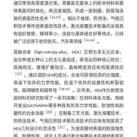
通过使用高密度激光束，将覆盖在基体上的粉末材料和基
体表面同时熔化，再迅速凝固，形成一层耐磨、耐腐蚀涂
［
12
-
13
］
层的表面改性技术
。相比于堆焊、热喷涂、气相沉
积技术等传统表面改性技术，激光熔覆技术制备的涂层具
有组织致密、稀释率小、涂层与基体结合好等特点，已经
［
14
-
16
］
被广泛应用于航空航天、汽车等领域
。
高熵合金（high entropy alloy， HEA）又称为多主元合金，
由五种或五种以上的主元素组成，表现出四种核心效应：
高熵效应、缓慢扩散效应、晶格畸变效应和鸡尾酒效应
［
17
］
。通过调控HEA的成分，合金可获得较高的比强度、
高温下优异的力学性能、低温下优异的延展性和断裂韧
［
18
-
19
］
性、超顺磁性和超导性
。近年来，HEA作为新型涂
层材料的研究取得了一系列进展：在材料体系方面，相继
开发出CoCrFeNiMn等多种具有优异力学性能、耐蚀性和耐
［
20
］
磨性的合金涂层
；在制备工艺方面，激光熔覆技术、
热喷涂技术、气相沉积技术等先进技术的应用有效提高了
［
21
］
HEA几何设计的灵活性
。为提高钢材表面的耐腐蚀性
能、耐磨性能，研究人员通过激光熔覆技术在钢材表面开