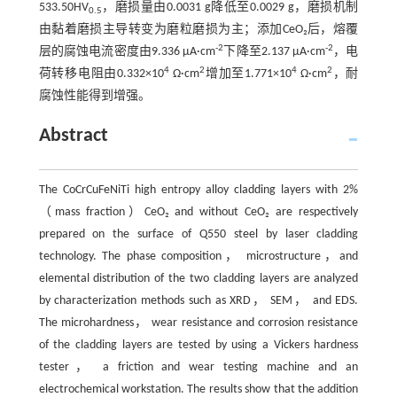
533.50HV
，磨损量由0.0031 g降低至0.0029 g，磨损机制
0.5
由黏着磨损主导转变为磨粒磨损为主；添加CeO₂后，熔覆
-2
-2
层的腐蚀电流密度由9.336 μA·cm
下降至2.137 μA·cm
，电
4
2
4
2
荷转移电阻由0.332×10
Ω·cm
增加至1.771×10
Ω·cm
，耐
腐蚀性能得到增强。
Abstract
The CoCrCuFeNiTi high entropy alloy cladding layers with 2%
（mass fraction）CeO₂ and without CeO₂ are respectively
prepared on the surface of Q550 steel by laser cladding
technology. The phase composition， microstructure，and
elemental distribution of the two cladding layers are analyzed
by characterization methods such as XRD， SEM， and EDS.
The microhardness， wear resistance and corrosion resistance
of the cladding layers are tested by using a Vickers hardness
tester， a friction and wear testing machine and an
electrochemical workstation. The results show that the addition