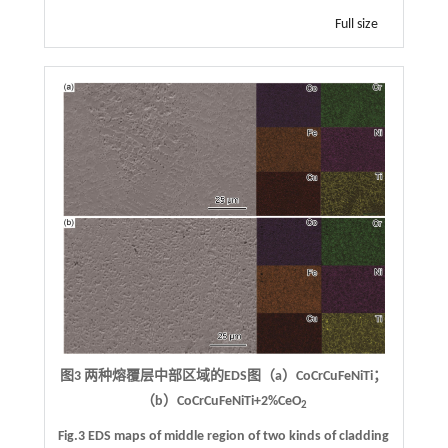
Full size
图3 两种熔覆层中部区域的EDS图（a）CoCrCuFeNiTi；
（b）CoCrCuFeNiTi+2%CeO
2
Fig.3 EDS maps of middle region of two kinds of cladding