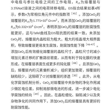
中电极与参比电极之间的工作电阻，
R
为熔覆层与
ct
3.5%NaCl溶液之间的电荷转移电阻。EIS拟合结果如
表4
所
［
45
］
示，参数
n
为常相位角元件中的指数项
。添加CeO
的
2
4
2
熔覆层的
R
为1.771×10
Ω·cm
，而未添加CeO
的熔覆层的
ct
2
4
2
R
为0.332×10
Ω·cm
，表明添加CeO
的熔覆层的耐腐蚀性
ct
2
能更好，这与Tafel曲线及EIS阻抗图的结果一致。未添加
CeO
时，熔覆层内晶粒较为粗大，粗大的枝晶增大相界面
2
［
46
-
47
］
积，导致熔覆层更易发生腐蚀，耐腐蚀性能下降
。
添加CeO
后有效细化熔覆层的晶粒尺寸，晶粒尺寸的减小
2
增加元素迁移的扩散路径密度，从而有利于钝化膜的快速
［
48
］
形成，在熔覆层表面生成更多的钝化膜
。且添加CeO
2
后，熔覆层内的元素偏析减少，组织更加致密，熔覆层的
-
［
30
］
缺陷较少，这阻碍了Cl
对熔覆层的渗透
。此外，从电
化学腐蚀机制分析，CeO
对熔覆层中夹杂物的净化作用减
2
少微区电位差，抑制局部微电池的形成，进一步减少电化
［
49
］
学腐蚀的倾向
。因此，在晶粒细化、缺陷减少以及夹
杂物净化的共同作用下，添加CeO
后的熔覆层具有更好的
2
耐腐蚀性能。