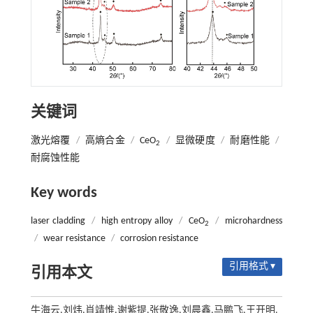
关键词
激光熔覆
/
高熵合金
/
CeO
/
显微硬度
/
耐磨性能
/
2
耐腐蚀性能
Key words
laser cladding
/
high entropy alloy
/
CeO
/
microhardness
2
/
wear resistance
/
corrosion resistance
引用格式 ▾
引用本文
牛海云,刘炜,肖靖惟,谢紫提,张敬逸,刘晨鑫,马鹏飞,王开明.