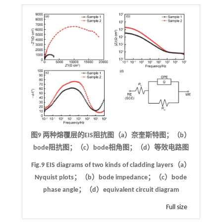
图9 两种熔覆层的EIS阻抗图（a）奈奎斯特图；（b）
bode阻抗图；（c）bode相角图；（d）等效电路图
Fig.9 EIS diagrams of two kinds of cladding layers（a）
Nyquist plots；（b）bode impedance；（c）bode
phase angle；（d）equivalent circuit diagram
Full size