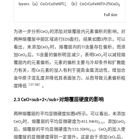
layers（a）CoCrCuFeNiTi；（b）CoCrCuFeNiTi+2%CeO
2
Full size
为进一步分析CeO
的添加对熔覆层内元素偏析的影响，对
2
两种熔覆层中部区域进行EDS面扫，结果如
图3
所示。可以
看出，未添加CeO
时，熔覆层内的Ti含量存在偏析，而添
2
加CeO
后，Ti含量的偏析明显减少，表明CeO
可以减轻熔
2
2
覆层内的元素偏析。元素的偏析主要与冷却条件和扩散能
力有关，而Ce元素的加入有利于提高金属流动性，增加合
金中原子混乱度并降低其表面张力，从而导致元素偏析程
［
37
-
38
］
度降低
。
2.3 CeO<sub>2</sub>对熔覆层硬度的影响
两种熔覆层的平均显微硬度如
图4
所示。可以看出，未添加
CeO
时，熔覆层的平均显微硬度为451.94HV
，添加CeO
2
0.5
2
后，熔覆层的平均显微硬度为533.50HV
，CeO
的加入使
0.5
2
熔覆层的显微硬度得到一定提升。这是由于添加CeO
后，
2