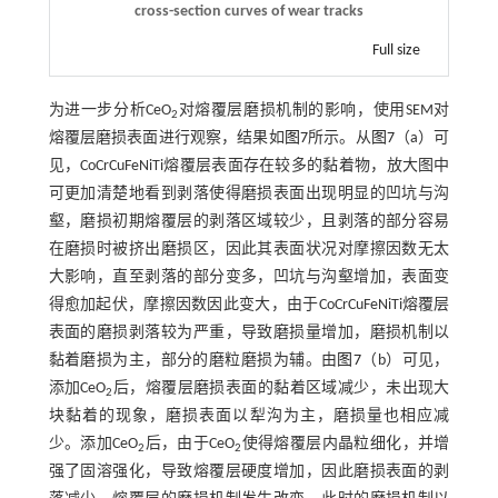
cross-section curves of wear tracks
Full size
为进一步分析CeO
对熔覆层磨损机制的影响，使用SEM对
2
熔覆层磨损表面进行观察，结果如
图7
所示。从
图7
（a）可
见，CoCrCuFeNiTi熔覆层表面存在较多的黏着物，放大图中
可更加清楚地看到剥落使得磨损表面出现明显的凹坑与沟
壑，磨损初期熔覆层的剥落区域较少，且剥落的部分容易
在磨损时被挤出磨损区，因此其表面状况对摩擦因数无太
大影响，直至剥落的部分变多，凹坑与沟壑增加，表面变
得愈加起伏，摩擦因数因此变大，由于CoCrCuFeNiTi熔覆层
表面的磨损剥落较为严重，导致磨损量增加，磨损机制以
黏着磨损为主，部分的磨粒磨损为辅。由
图7
（b）可见，
添加CeO
后，熔覆层磨损表面的黏着区域减少，未出现大
2
块黏着的现象，磨损表面以犁沟为主，磨损量也相应减
少。添加CeO
后，由于CeO
使得熔覆层内晶粒细化，并增
2
2
强了固溶强化，导致熔覆层硬度增加，因此磨损表面的剥