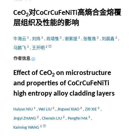
CeO
对CoCrCuFeNiTi高熵合金熔覆
2
层组织及性能的影响
1
2
2
2
2
2
牛海云
,
刘炜
,
肖靖惟
,
谢紫提
,
张敬逸
,
刘晨鑫
,
3
2
马鹏飞
,
王开明
作者信息
+
Effect of CeO
on microstructure
2
and properties of CoCrCuFeNiTi
high entropy alloy cladding layers
1
2
2
2
Haiyun NIU
,
Wei LIU
,
Jingwei XIAO
,
Ziti XIE
,
2
2
3
Jingyi ZHANG
,
Chenxin LIU
,
Pengfei MA
,
2
Kaiming WANG