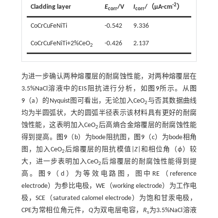
-2
Cladding layer
E
/V
I
/（μA·cm
）
corr
corr
CoCrCuFeNiTi
-0.542
9.336
CoCrCuFeNiTi+2%CeO
-0.426
2.137
2
为进一步确认两种熔覆层的耐腐蚀性能，对两种熔覆层在
3.5%NaCl溶液中的EIS阻抗进行分析，如
图9
所示。从
图
9
（a）的Nyquist图可看出，无论加入CeO
与否其数据曲线
2
均为半圆弧状，大的圆弧半径表示该材料具有更好的耐腐
蚀性能，这表明加入CeO
后高熵合金熔覆层的耐腐蚀性能
2
得到提高。
图9
（b）为bode阻抗图，
图9
（c）为bode相角
图，加入CeO
后熔覆层的阻抗模值|
Z
|和相位角（
ϕ
）较
2
大，进一步表明加入CeO
后熔覆层的耐腐蚀性能得到提
2
高。
图9
（d）为等效电路图，图中RE（reference
electrode）为参比电极，WE（working electrode）为工作电
极，SCE（saturated calomel electrode）为饱和甘汞电极，
CPE为常相位角元件，
Q
为双电层电容，
R
为3.5%NaCl溶液
s