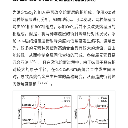
为确定CeO
的加入是否改变熔覆层的相组成，使用XRD对
2
两种熔覆层进行分析，如
图1
所示。可以发现，两种熔覆层
均由FCC相和BCC相组成，添加CeO
后并不会改变熔覆层的
2
相组成。但是，将两种熔覆层的衍射峰进行对比发现，添
加CeO
后的熔覆层衍射峰角度向低角度发生偏移。这是因
2
为，较多的元素种类使得高熵合金具有较大的熵值，自由
能较低，从而抑制金属间化合物的形成，各金属元素容易
［
33
］
混合互溶
。且在激光熔覆过程中，由于Ce原子具有相
对较大的原子半径，在CoCrCuFeNiTi高熵合金中发生固溶
时，导致高熵合金产生严重的晶格畸变，从而造成衍射峰
［
34
-
35
］
向低角度偏移
。