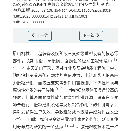
CeO
对CoCrCuFeNiTi高熵合金熔覆层组织及性能的影响[J].
2
材料工程
, 2025, 53(10): 154-164 DOI:10.11868/j.issn.1001-
4381.2025.000093CSTR:32421.14.j.issn.1001-
4381.2025.000093
上一篇
下一篇
矿山机械、工程装备及煤矿液压支架等重型设备的核心零
［
1
-
部件，长期服役于高磨损、强腐蚀的极端工况环境中
2
］
。在露天矿山开采、深井作业及复杂地质工程施工中，
钻机钻杆承受着矿石颗粒的高速冲蚀，电铲斗齿面临高应
力磨粒磨损，而液压支架等部件则需抵御井下潮湿环境与
［
3
-
5
］
腐蚀性介质的共同侵蚀
。传统钢材基体虽具备较高的
强度，但其表面耐磨性能与耐腐蚀性难以满足设备在长期
冲击载荷、磨粒磨损及化学腐蚀耦合作用下的性能需求，
易引发部件过早失效，导致维修成本激增并威胁作业安全
［
6
-
8
］
。因此，如何提高钢制零部件表面的性能，延长其使
［
9
-
11
］
用寿命成为研究的一个热点
。激光熔覆技术是一种