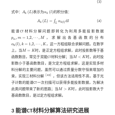
（3）
(
)
(
)
式中：
A
L
表示为
α
l
的积分值：
A
k
L
α
k
l
k
k
(
)
=
d
∫
A
L
α
l
（4）
A
k
L
=
∫
L
α
k
l
d
l
(
)
k
k
l
L
能谱CT材料分解问题即转化为利用多能投影数据
,
=
1,2
,
⋯
,
p
m
M
，求解出各基函数的分布
p
m
,
m
=
1,2
,
⋯
,
M
m
(
)
,
=
1,2
,
⋯
,
α
l
k
K
，这一方程组联合求解问题。在数学
k
α
k
(
l
)
,
k
=
1,2
,
⋯
,
K
=
上，当
M
K
时，是正定方程组求解，此时投影数等于基
M
=
K
<
函数数目，常见于双能CT材料分解；当
M
K
时，此时投
M
<
K
影数小于基函数数目，是欠定方程组求解，这是实现多材
料分解的主要问题，虽然可以通过质量分数守恒来增加约
［
43
］
束，实现三材料分解
，但该方法适用性不高，基于光
子计数的能谱CT一次扫描可以获得多能投影数据，为解决
>
此类问题带来了新的思路；当
M
K
时，此时投影数大于
M
>
K
基函数数目，是过定方程组求解。
3 能谱CT材料分解算法研究进展