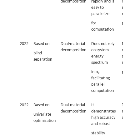
decomposition
rapidly and is
on the
easy to
selection 
parallelize
regulariza
for
paramete
computation
2022
Based on
Dual-material
Does not rely
Dependen
decomposition
on system
on the
blind
energy
selection 
separation
spectrum
regulariza
info，
paramete
facilitating
parallel
computation
2022
Based on
Dual-material
It
The model 
decomposition
demonstrates
relatively
univariate
high accuracy
complex
optimization
and robust
stability