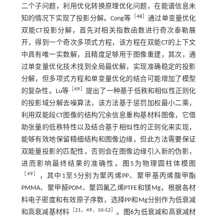
二个子问题，利用优化转换原理优化问题，在能谱信息未
［
48
］
知的情况下实现了投影分解。Cong等
通过单变量优化
双能CT投影分解，首先对相关指数函数进行奇次泰勒展
开，得到一个奇次多项式方程，该方程在双能CT的上下文
中具有唯一实数解，且精度足够用于图像重建，其次，通
过单变量优化技术找到全局最优解，实现准确稳定的投影
分解，但多项式方程和单变量优化的结合可能增加了模型
［
49
］
的复杂性。Lu等
提出了一种基于低秩和相似性正则化
的投影域分解去噪算法，该方法基于惩罚加权最小二乘，
利用双能段CT图像的结构冗余信息重构基材料图像，它借
助张量的低秩特性以及结合基于相似性的正则化来实现，
能够有效地保留精细结构和图像边缘，但此方法需要保证
双能量投影的匹配性，否则会在图像边缘引入新的伪影，
进而影响最终结果的准确性。
图5
为物理圆柱体模图
［
49
］
，其中1至5分别为聚丙烯PP、聚甲基丙烯酸甲酯
PMMA、聚甲醛POM、聚四氟乙烯PTFE和镁Mg，根据各材
料电子密度和有效原子序数，选择PP和Mg分别作为低衰减
［
21
，
49
，
50
-
52
］
和高衰减基材料
。
图6
为低衰减和高衰减材