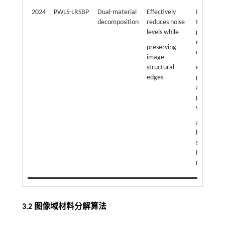
2024
PWLS-LRSBP
Dual-material
Effectively
It is neces
decomposition
reduces noise
to ensure
levels while
precise
matching 
preserving
dual-
image
structural
energy
edges
projectio
as the
paramete
within the
algorithm
have a
significant
impact on
results
3.2 图像域材料分解算法