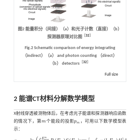
图2 能量积分（间接）（a）和光子计数（直接）（b）
［
32
］
探测器原理对比图
Fig.2 Schematic comparison of energy integrating
（indirect）（a） and photon counting （direct）
［
32
］
（b） detectors
Full size
2 能谱CT材料分解数学模型
X射线穿透被测物体后，在考虑光子能谱和探测器响应函数
的情况下，第
m
个能段的投影
p
，可用以下数学模型表
m
p
m
m
示：
m
E
m
a
x