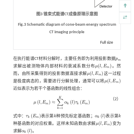
图3 锥束式能谱CT成像原理示意图
Fig.3 Schematic diagram of cone-beam energy spectrum
CT imaging principle
Full size
在执行能谱CT材料分解时，主要任务即为利用投影数据
p
p
m
m
(
,
)
求解出被测物体内部材料的衰减系数分布
μ
l
E
。然
μ
(
l
,
E
m
)
m
(
,
)
而，由所采集得到的投影数据直接求解
μ
l
E
这一过程
μ
(
l
,
E
m
)
m
(
,
)
是极度病态的，需要进行分解处理，通常可以将
μ
l
E
μ
(
l
,
E
m
)
m
近似表示为若干个基函数的线性组合：
K
（2）
∑
(
,
)
≈
(
)
(
)
μ
l
E
α
l
τ
E
μ
l
,
E
m
≈
∑
k
=
1
K
α
k
l
τ
k
E
m
m
k
k
m
=
1
k
(
)
(
)
式中：
τ
E
表示第
k
种预先标定基函数；
α
l
表示第
k
τ
k
E
m
k
α
k
l
k
k
m
k
(
,
)
种基函数的对应权重。这样未知函数由求解
μ
l
E
变为
μ
(
l
,
E
m
)
m
(
)
求解
α
l
。
α
k
l
k