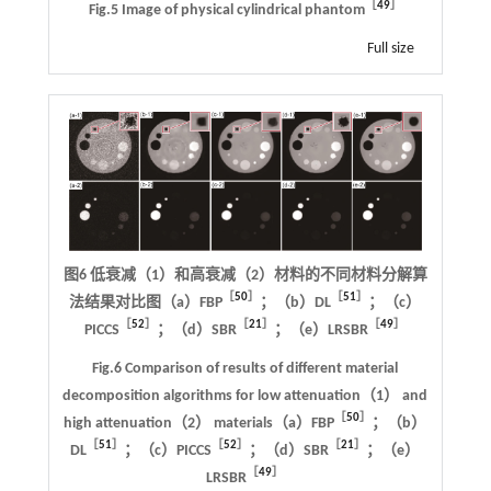
［
49
］
Fig.5 Image of physical cylindrical phantom
Full size
图6 低衰减（1）和高衰减（2）材料的不同材料分解算
［
50
］
［
51
］
法结果对比图（a）FBP
；（b）DL
；（c）
［
52
］
［
21
］
［
49
］
PICCS
；（d）SBR
；（e）LRSBR
Fig.6 Comparison of results of different material
decomposition algorithms for low attenuation（1） and
［
50
］
high attenuation（2） materials（a）FBP
；（b）
［
51
］
［
52
］
［
21
］
DL
；（c）PICCS
；（d）SBR
；（e）
［
49
］
LRSBR