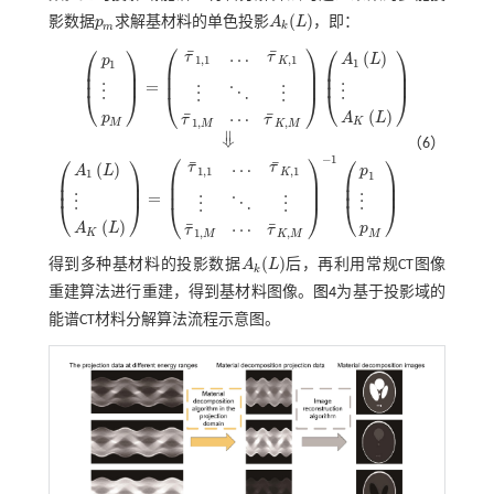
(
)
影数据
p
求解基材料的单色投影
A
L
，即：
p
m
A
k
(
L
)
k
m
⎛
⎞
⎛
⎞
⎛
⎞
¯
¯
…
(
)
τ
τ
A
L
p
1,1
,
1
K
1
1
⎜
⎟
⎜
⎟
⎜
⎟
⎜
⎟
⎜
⎟
⎜
⎟
=
⋮
⋮
⋮
⋱
⋮
⎝
⎠
⎝
⎠
p
1
⋮
p
M
=
τ
¯
1,1
…
τ
¯
K
,
1
⋮
⋱
⋮
τ
¯
1
,
M
⋯
τ
¯
K
,
M
A
1
L
⋮
A
K
L
⎝
⎠
(
)
¯
¯
⋯
p
A
L
τ
τ
1
,
,
K
M
M
K
M
‖
⇓
（6）
⎛
⎞
⎛
⎞
⎛
⎞
−
1
¯
¯
…
(
)
τ
τ
A
L
p
1,1
,
1
K
1
1
⎜
⎟
⎜
⎟
⎜
⎟
⎜
⎟
⎜
⎟
⎜
⎟
⇓
A
1
L
⋮
A
K
L
=
τ
¯
1,1
…
τ
¯
K
,
1
⋮
⋱
⋮
τ
¯
1
,
M
⋯
τ
¯
K
,
M
-
1
p
1
⋮
p
M
=
⋮
⋮
⋮
⋱
⋮
⎝
⎠
⎝
⎠
⎝
⎠
(
)
¯
¯
⋯
A
L
p
τ
τ
1
,
,
K
M
M
K
M
(
)
得到多种基材料的投影数据
A
L
后，再利用常规CT图像
A
k
(
L
)
k
重建算法进行重建，得到基材料图像。
图4
为基于投影域的
能谱CT材料分解算法流程示意图。