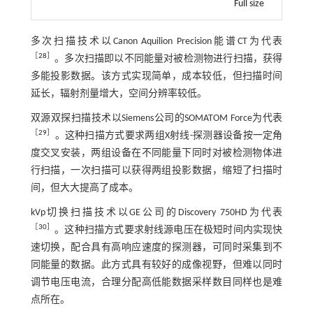
Full size
多次扫描技术以Canon Aquilion Precision能谱CT为代表
［
28
］
。多次扫描即以不同能量对被检测物进行扫描，获得
多能投影数据。该方式实现简单，成本较低，但扫描时间
延长，辐射剂量增大，空间分辨率较低。
双源双探扫描技术以Siemens公司的SOMATOM Force为代表
［
29
］
。这种扫描方式要求两组X射线-探测器设备按一定角
度交叉安装，两组设备在不同能量下同时对被检测物体进
行扫描，一次扫描可以获得两组投影数据，缩短了扫描时
间，但大大提高了成本。
kVp切换扫描技术以GE公司的Discovery 750HD为代表
［
30
］
。这种扫描方式要求射线源电压在极短时间内实现快
速切换，配合具有高响应速度的探测器，可同时采集到不
同能量的数据。此方式具有较好的成像视野，但难以同时
调节电压电流，合理分配高低能数据采样数目同样也是难
点所在。