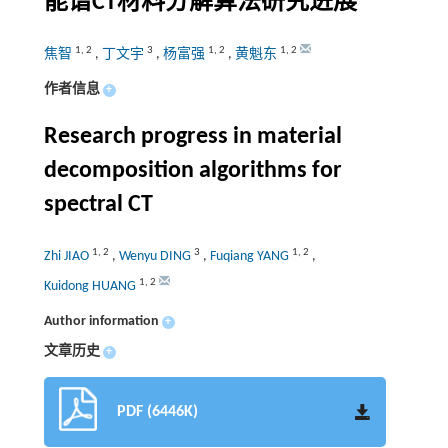
能谱CT材料分解算法研究进展
1
,
2
3
1
,
2
1
,
2
焦智
,
丁文宇
,
杨富强
,
黄魁东
作者信息
+
Research progress in material
decomposition algorithms for
spectral CT
1
,
2
3
1
,
2
Zhi JIAO
,
Wenyu DING
,
Fuqiang YANG
,
1
,
2
Kuidong HUANG
Author information
+
文章历史
+
PDF (6446K)