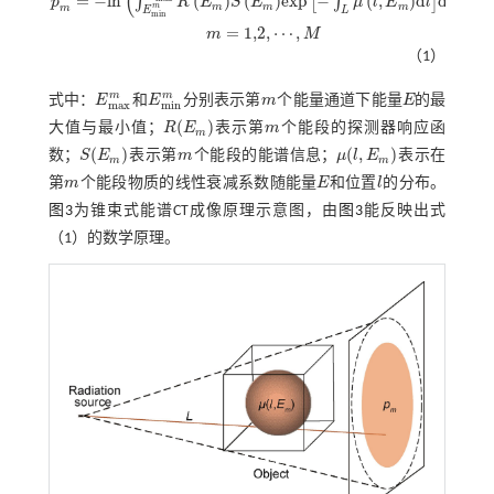
(
)
=
−
l
n
(
)
(
)
e
x
p
−
(
,
)
d
d
,
∫
[
∫
]
p
R
E
S
E
μ
l
E
l
E
m
m
m
m
m
E
L
m
i
n
p
m
=
-
l
n
∫
E
m
i
n
m
E
m
a
x
m
R
E
m
S
E
m
e
x
p
-
∫
L
μ
l
,
E
m
d
l
d
E
,
m
=
1,2
,
⋯
,
M
=
1,2
,
⋯
,
m
M
（1）
m
m
式中：
E
和
E
分别表示第
m
个能量通道下能量
E
的最
E
m
a
x
m
E
m
i
n
m
m
E
m
a
x
m
i
n
(
)
大值与最小值；
R
E
表示第
m
个能段的探测器响应函
R
(
E
m
)
m
m
(
)
(
,
)
数；
S
E
表示第
m
个能段的能谱信息；
μ
l
E
表示在
S
(
E
m
)
m
μ
(
l
,
E
m
)
m
m
第
m
个能段物质的线性衰减系数随能量
E
和位置
l
的分布。
m
E
l
图3
为锥束式能谱CT成像原理示意图，由
图3
能反映出
式
（1）
的数学原理。