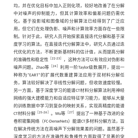
均，并在优化目标中加入正则化项，较好地改善了在分解
中对噪声的抑制能力，但其计算效率和偏差问题仍需优
化。基于投影域和图像域的分解算法已经得到了广泛应
用，但它们在处理伪影、噪声和计算效率方面存在一些限
制。针对于此，研究人员开始探索直接迭代分解和基于深
度学习的算法。在直接迭代分解算法中，研究人员通过迭
代优化的方法，不断更新基材料的估计值，从而提高分解
［
22
-
23
］
的准确性和稳定性
，这种方法可以有效应对伪影和
［
24
］
噪声问题。Zhao等
利用一阶Taylor级数展开，提出一
种称为“EART”的扩展代数重建算法应用于双材料分解任
务，算法较好解决了非线性分解问题，但收敛速度较慢。
另一方面，基于深度学习的能谱CT材料分解算法利用神经
网络的强大建模能力和自适应特征学习能力，能够从大量
的训练数据中学习到复杂的映射关系，实现高精度的能谱
［
25
-
26
］
［
27
］
CT材料分解
。Wu等
提出了一种基于改进的全
卷积密集网络（FC-DenseNets）能谱CT多材料分解方法，旨
在解决传统方法在高噪声下分解效果差的问题。虽然基于
深度学习的方法在准确性和鲁棒性方面取得了显著的突