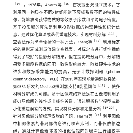
［
14
］
［
15
］
。1976年，Alvarez等
首次提出双能CT技术，它
利用同一物质在不同X射线能谱下衰减系数不同的特性成
像，能够准确获得物质的等效原子序数和平均电子密度。
基于投影域的算法是利用投影数据的物理特性和统计信
［
16
］
息，通过优化算法或迭代重建技术，实现材料分解
。
［
17
］
查表法作为简单便捷的一种方法，Zhang等
利用标定
好的投影衰减测量值建立查找表，对标定点进行线性插值
得到了较好的投影分解结果，但在投影域分解中，分解结
果受多能段数据的匹配一致性影响较大。随着硬件技术的
进步和数据采集能力的提高，光子计数探测器（photon
counting detectors， PCD）在2013年实现能量通道数突破，
［
18
］
如CERN研发的Medipix3探测器支持8能量阈值
，使多
材料分解成为可能。基于图像域的算法是在图像域利用多
能CT图像间的线性或非线性关系，通过解析数学模型或最
［
19
-
20
］
小化重建误差的方式，实现材料分解和定量分析
。
［
21
］
针对图像域分解噪声激增的问题，Harms等
利用图像
中相似像素的非局部信息进行噪声抑制，而非仅依赖边
缘，通过计算像素邻域的相似性矩阵对噪声进行加权平