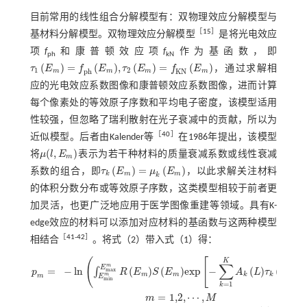
目前常用的线性组合分解模型有：双物理效应分解模型与
［
15
］
基材料分解模型。双物理效应分解模型
是将光电效应
项
f
和康普顿效应项
f
作为基函数，即
ph
kN
(
)
=
(
)
,
(
)
=
(
)
τ
E
f
E
τ
E
f
E
，通过求解相
τ
1
E
m
=
f
p
h
E
m
,
τ
2
E
m
=
f
K
N
E
m
1
2
p
h
K
N
m
m
m
m
应的光电效应系数图像和康普顿效应系数图像，进而计算
每个像素处的等效原子序数和平均电子密度，该模型适用
性较强，但忽略了瑞利散射在光子衰减中的贡献，所以为
［
40
］
近似模型。后者由Kalender等
在1986年提出，该模型
(
,
)
将
μ
l
E
表示为若干种材料的质量衰减系数或线性衰减
μ
(
l
,
E
m
)
m
(
)
=
(
)
系数的组合，即
τ
E
μ
E
，以此求解关注材料
τ
k
E
m
=
μ
k
E
m
k
m
m
k
的体积分数分布或等效原子序数，这类模型相较于前者更
加灵活，也更广泛地应用于医学图像重建等领域。具有K-
edge效应的材料可以添加对应材料的基函数与这两种模型
［
41
-
42
］
相结合
。将
式（2）
带入
式（1）
得：
(
[
]
K
∑
m
E
=
−
l
n
(
)
(
)
e
x
p
−
(
)
(
)
∫
m
a
x
p
R
E
S
E
A
L
τ
E
m
m
k
k
m
m
m
E
m
i
n
p
m
=
-
l
n
∫
E
m
i
n
m
E
m
a
x
m
R
E
m
S
E
m
e
x
p
-
∑
k
=
1
K
A
k
L
τ
k
E
m
d
E
,
m
=
1,2
,
⋯
,
M
=
1
k
=
1,2
,
⋯
,
m
M