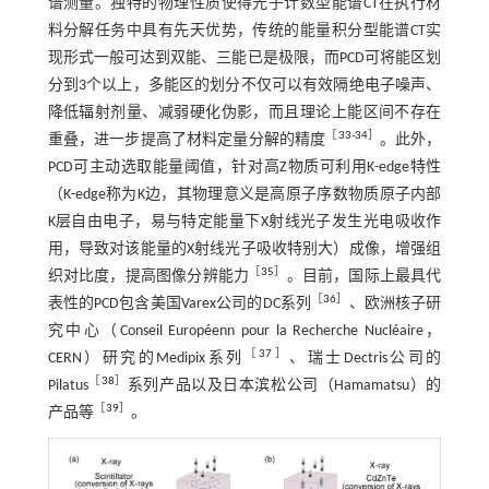
谱测量。独特的物理性质使得光子计数型能谱CT在执行材
料分解任务中具有先天优势，传统的能量积分型能谱CT实
现形式一般可达到双能、三能已是极限，而PCD可将能区划
分到3个以上，多能区的划分不仅可以有效隔绝电子噪声、
降低辐射剂量、减弱硬化伪影，而且理论上能区间不存在
［
33
-
34
］
重叠，进一步提高了材料定量分解的精度
。此外，
PCD可主动选取能量阈值，针对高Z物质可利用K-edge特性
（K-edge称为K边，其物理意义是高原子序数物质原子内部
K层自由电子，易与特定能量下X射线光子发生光电吸收作
用，导致对该能量的X射线光子吸收特别大）成像，增强组
［
35
］
织对比度，提高图像分辨能力
。目前，国际上最具代
［
36
］
表性的PCD包含美国Varex公司的DC系列
、欧洲核子研
究中心（Conseil Européenn pour la Recherche Nucléaire，
［
37
］
CERN）研究的Medipix系列
、瑞士Dectris公司的
［
38
］
Pilatus
系列产品以及日本滨松公司（Hamamatsu）的
［
39
］
产品等
。