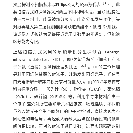
［
31
］
双层探测器扫描技术以Philips公司的IQon为代表
。此
类扫描方式的探测器采用两层不同材料构成，当X射线穿过
第一层材料时，能量被部分吸收，能谱分布发生变化，等
射线再进入第二层探测器即可获取两组不同能谱的X射线。
该成像方式被认为是最接近光子计数型的能谱CT，但能谱
区分能力有限。
上述扫描方式采用的是能量积分型探测器（energy-
integrating detector， EID），
图2
为能量积分（间接）和光
［
32
］
子计数（直接）探测器原理对比图
。EID的工作原理
是利用闪烁体捕获入射光子，并激发出闪烁光子，光信号
由光电倍增管收集并积分求出能量大小。而PCD以半导体材
料为探测介质，一般为硅（Si）、砷化镓（GaAs）、碲化镉
（CdTe）、碲锌镉（CdZnTe）等，利用半导体材料产生一
个电子-空穴对所需要能量几乎固定这一物理性质，不同能
量的入射光子产生不同数目的电子-空穴对，直接表现为不
同幅值的电信号，再经放大器放大后与探测器设置的能量
阈值相比较，可对入射光子进行计数，进而实现精确的能