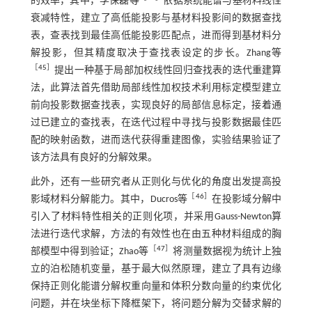
的效率，其中，李保磊等
依据系统能谱与基材料线性
衰减特性，建立了高低能投影与基材料投影间的数据查找
表，查表找到最佳高低能投影匹配点，进而得到基材料分
解投影，但其精度取决于查找表设定的步长。Zhang等
［
45
］
提出一种基于局部加权线性回归查找表的迭代重建算
法，此算法首先借助局部线性加权技术利用标定模型建立
前向投影数据查找表，实现良好的局部信息标定，接着通
过已建立的查找表，在迭代过程中寻找与投影数据最佳匹
配的映射函数，进而迭代获得重建图像，实验结果验证了
该方法具有良好的分解效果。
此外，还有一些研究者从正则化与优化的角度出发提高投
［
46
］
影域材料分解能力。其中，Ducros等
在投影域分解中
引入了材料特性相关的正则化项，并采用Gauss-Newton算
法进行迭代求解，方法的有效性也在由五种材料组成的胸
［
47
］
部模型中得到验证；Zhao等
将测量数据视为统计上独
立的泊松随机变量，基于最大似然原理，建立了具有边缘
保持正则化能谱分解权重向量和体积分数向量的约束优化
问题，并在块坐标下降框架下，将问题分解为交替求解的