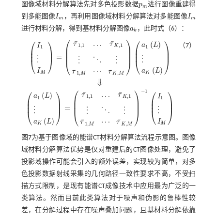
图像域材料分解算法先对多色投影数据
p
进行图像重建得
p
m
m
到多能图像
I
，再利用图像域材料分解算法对多能图像
I
I
m
I
m
m
m
进行材料分解，得到基材料分解图像
a
，此时
式（6）
：
a
k
k
⎛
⎞
⎛
⎞
⎛
⎞
¯
¯
…
(
)
τ
τ
a
L
（7）
I
1,1
,
1
K
1
1
⎜
⎟
⎜
⎟
⎜
⎟
⎜
⎟
⎜
⎟
⎜
⎟
=
⋮
⋮
⋮
⋱
⋮
⎝
⎠
⎝
⎠
⎝
⎠
(
)
¯
¯
⋯
I
a
L
τ
τ
1
,
,
M
K
M
K
M
‖
⇓
I
1
⋮
I
M
=
τ
¯
1,1
…
τ
¯
K
,
1
⋮
⋱
⋮
τ
¯
1
,
M
⋯
τ
¯
K
,
M
a
1
L
⋮
a
K
L
⇓
a
1
L
⋮
a
K
L
=
τ
¯
1,1
⎛
⎞
⎛
⎞
⎛
⎞
−
1
¯
¯
…
(
)
τ
τ
a
L
I
1,1
,
1
K
1
1
⎜
⎟
⎜
⎟
⎜
⎟
⎜
⎟
⎜
⎟
⎜
⎟
=
⋮
⋮
⋮
⋱
⋮
⎝
⎠
⎝
⎠
⎝
⎠
(
)
¯
¯
⋯
a
L
I
τ
τ
1
,
,
K
M
M
K
M
图7
为基于图像域的能谱CT材料分解算法流程示意图。图像
域材料分解算法优势是仅对重建后的CT图像处理，避免了
投影域操作可能会引入的额外误差，实现较为简单，对多
色投影数据射线采集的几何路径一致性要求不高，不受扫
描方式限制，是现有能谱CT成像技术中应用最为广泛的一
类算法。然而目前此类算法对于噪声和伪影的鲁棒性较
差，在分解过程中存在噪声叠加问题，且基材料分解依靠