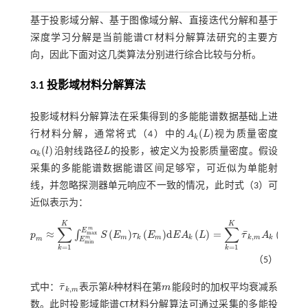
基于投影域分解、基于图像域分解、直接迭代分解和基于
深度学习分解是当前能谱CT材料分解算法研究的主要方
向，因此下面对这几类算法分别进行综合比较与分析。
3.1 投影域材料分解算法
投影域材料分解算法在采集得到的多能能谱数据基础上进
(
)
行材料分解，通常将
式（4）
中的
A
L
视为质量密度
A
k
(
L
)
k
(
)
α
l
沿射线路径
L
的投影，被定义为投影质量密度。假设
α
k
(
l
)
L
k
采集的多能能谱数据能谱区间足够窄，可近似为单能射
线，并忽略探测器单元响应不一致的情况，此时
式（3）
可
近似表示为：
K
K
∑
∑
m
E
¯
≈
(
)
(
)
d
(
)
=
(
)
(
∫
m
a
x
p
S
E
τ
E
E
A
L
τ
A
L
,
m
k
m
k
k
m
k
m
p
m
≈
∑
k
=
1
K
∫
E
m
i
n
m
E
m
a
x
m
S
E
m
τ
k
E
m
d
E
A
k
L
=
∑
k
=
1
K
τ
¯
k
,
m
A
k
L
m
=
1,2
,
⋯
,
m
E
m
i
n
=
1
=
1
k
k
（5）
¯
式中：
τ
表示第
k
种材料在第
m
能段时的加权平均衰减系
τ
¯
k
,
m
k
m
,
k
m
数。此时投影域能谱CT材料分解算法可通过采集的多能投