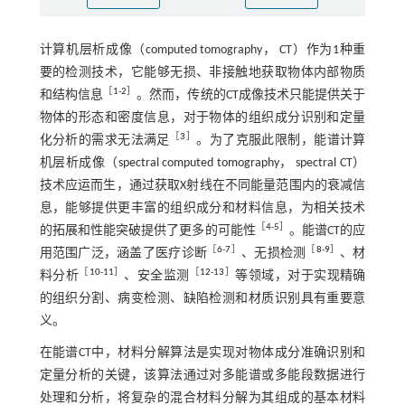
计算机层析成像（computed tomography， CT）作为1种重
要的检测技术，它能够无损、非接触地获取物体内部物质
［
1
-
2
］
和结构信息
。然而，传统的CT成像技术只能提供关于
物体的形态和密度信息，对于物体的组织成分识别和定量
［
3
］
化分析的需求无法满足
。为了克服此限制，能谱计算
机层析成像（spectral computed tomography， spectral CT）
技术应运而生，通过获取X射线在不同能量范围内的衰减信
息，能够提供更丰富的组织成分和材料信息，为相关技术
［
4
-
5
］
的拓展和性能突破提供了更多的可能性
。能谱CT的应
［
6
-
7
］
［
8
-
9
］
用范围广泛，涵盖了医疗诊断
、无损检测
、材
［
10
-
11
］
［
12
-
13
］
料分析
、安全监测
等领域，对于实现精确
的组织分割、病变检测、缺陷检测和材质识别具有重要意
义。
在能谱CT中，材料分解算法是实现对物体成分准确识别和
定量分析的关键，该算法通过对多能谱或多能段数据进行
处理和分析，将复杂的混合材料分解为其组成的基本材料