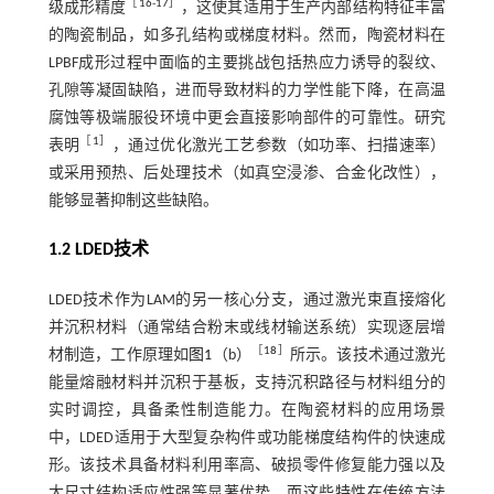
［
16
-
17
］
级成形精度
，这使其适用于生产内部结构特征丰富
的陶瓷制品，如多孔结构或梯度材料。然而，陶瓷材料在
LPBF成形过程中面临的主要挑战包括热应力诱导的裂纹、
孔隙等凝固缺陷，进而导致材料的力学性能下降，在高温
腐蚀等极端服役环境中更会直接影响部件的可靠性。研究
［
1
］
表明
，通过优化激光工艺参数（如功率、扫描速率）
或采用预热、后处理技术（如真空浸渗、合金化改性），
能够显著抑制这些缺陷。
1.2 LDED技术
LDED技术作为LAM的另一核心分支，通过激光束直接熔化
并沉积材料（通常结合粉末或线材输送系统）实现逐层增
［
18
］
材制造，工作原理如
图1
（b）
所示。该技术通过激光
能量熔融材料并沉积于基板，支持沉积路径与材料组分的
实时调控，具备柔性制造能力。在陶瓷材料的应用场景
中，LDED适用于大型复杂构件或功能梯度结构件的快速成
形。该技术具备材料利用率高、破损零件修复能力强以及
大尺寸结构适应性强等显著优势，而这些特性在传统方法