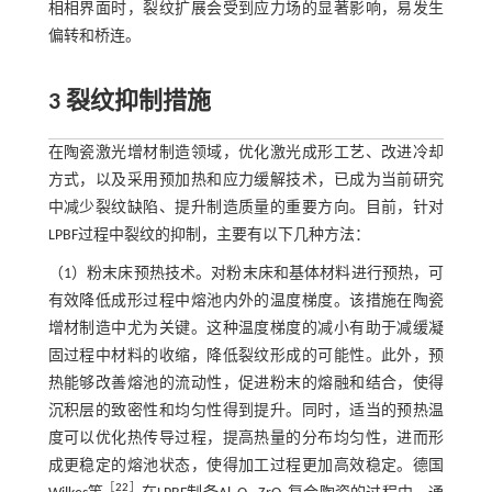
相相界面时，裂纹扩展会受到应力场的显著影响，易发生
偏转和桥连。
3 裂纹抑制措施
在陶瓷激光增材制造领域，优化激光成形工艺、改进冷却
方式，以及采用预加热和应力缓解技术，已成为当前研究
中减少裂纹缺陷、提升制造质量的重要方向。目前，针对
LPBF过程中裂纹的抑制，主要有以下几种方法：
（1）粉末床预热技术。对粉末床和基体材料进行预热，可
有效降低成形过程中熔池内外的温度梯度。该措施在陶瓷
增材制造中尤为关键。这种温度梯度的减小有助于减缓凝
固过程中材料的收缩，降低裂纹形成的可能性。此外，预
热能够改善熔池的流动性，促进粉末的熔融和结合，使得
沉积层的致密性和均匀性得到提升。同时，适当的预热温
度可以优化热传导过程，提高热量的分布均匀性，进而形
成更稳定的熔池状态，使得加工过程更加高效稳定。德国
［
22
］