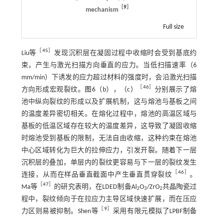
［
9
］
mechanism
Full size
［
45
］
Liu等
发现沉积层在凝固过程中收缩时会受到基底约
束，产生与激光扫描方向垂直的应力。当低扫描速率（6
mm/min）下诱发的应力超过材料的强度时，会沿激光扫描
［
46
］
方向形成宏观裂纹。
图6
（b），（c）
分别展示了熔
池中纵向裂纹的形成以及扩展机制，这与熔池与基板之间
的温度差异密切相关。在熔化过程中，熔池的高温区域与
基板的低温区域存在较大的温度差异，这导致了凝固收缩
时熔池受到基板的限制，无法自由收缩，这种约束在熔池
中心区域转化为巨大的拉伸应力，引发开裂。随着下一层
沉积层的叠加，单层内的裂纹更容易与下一层的裂纹发生
［
46
］
连接，从而在样品垂直截面中产生垂直贯穿裂纹
。
［
47
］
Ma等
的研究表明，在LDED制备Al
O
/ZrO
共晶陶瓷过
2
3
2
程中，裂纹倾向于在拉应力主导区域快速扩展，而在压应
［
9
］
力区则易被抑制。Shen等
采用有限元模拟了LPBF制备