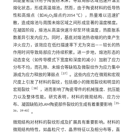
高能量密度作用于陶瓷粉末床，导致局部区域迅速升温至
熔化状态，形成高温熔池。然而，由于陶瓷材料的低导热
性和高熔点（如Al
O
熔点约2054 ℃），热量难以迅速扩
2
3
散，造成熔池与周围未熔区域之间形成显著的温度梯度。
在凝固阶段，熔池从高温快速冷却至环境温度，热膨胀系
数差异引发内应力。同时，基底对熔池热收缩的约束产生
淬火应力，该效应在低扫描速率下尤为突出——较长的热
作用时间导致局部应力持续积累。进一步地，熔池形态的
动态变化（如传导模式下宽度和深度的减小）加剧了应力
分布不均，而孔隙、未熔合等缺陷及微裂纹作为应力集中
［
37
］
源成为应力释放的薄弱点
。这些内应力在微观和宏观
尺度上引发了材料的裂纹，包括细小的微观裂纹和明显的
［
38
］
宏观裂纹
，进而影响了陶瓷零件的机械强度、抗压能
力以及整体性能。研究表明，材料的微观结构、应力分
［
35
-
布、凝固缺陷对LAM陶瓷部件裂纹的生成有着重要影响
36
，
39
-
40
］
。
微观结构对材料的裂纹形成及扩展具有重要影响。材料的
微观结构特性，如晶粒尺寸、晶界特征以及相分布等，直