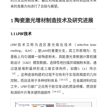
的方法及抑制效果，最后对陶瓷直接激光增材制造技术未
来的发展方向进行了总结与展望。
1 陶瓷激光增材制造技术及研究进展
1.1 LPBF技术
LPBF技术又称为选区激光熔化技术（selective laser
melting， SLM），是LAM的重要分支，其工作原理为：在
基板上均匀铺展一层陶瓷粉末，高能激光束根据计算机辅
助设计（CAD）模型数据，选择性地扫描并熔融粉末层，通
过逐层堆积最终形成三维实体构件，如
图1
（a）所示
［
9
］
。这种逐层构建的过程不仅有利于实现高精度的几何
［
10
-
13
］
控制，而且适用于多种材料体系
。在金属材料的加
工中，LPBF已被广泛应用于航空发动机燃油喷嘴、燃烧室
［
14
-
15
］
和涡轮叶片等关键热端部件
。