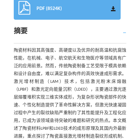
PDF (8524K)
摘要
陶瓷材料因其高强度、高硬度以及优异的耐高温和抗腐蚀
性能，在机械、电子、航空航天和生物医疗等领域具有广
泛的应用前景。然而，传统陶瓷制备工艺受限于模具依赖
和设计自由度，难以满足复杂构件的高效快速成形需求。
激光增材制造（LAM）技术，包括激光粉末床熔融
（LPBF）和激光定向能量沉积（LDED），主要通过激光逐
层熔覆堆积实现三维实体成形，为复杂形状陶瓷部件的快
速、个性化制造提供了革命性解决方案，但激光快速凝固
过程中产生的裂纹缺陷严重制约了其性能提升及工程化应
用，已成为该领域亟待突破的难题和研究的热点。本文概
述了陶瓷材料LPBF和LDED技术的成形原理及其国内外最新
进展，重点探讨了陶瓷直接激光增材制造裂纹形成机制、