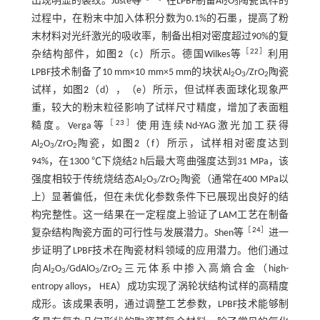
出现明显的裂纹。Juste等
在LPBF制备Al
O
陶瓷试样的
2
3
过程中，在粉末中加入体积分数为0.1%的石墨，提高了粉
末材料对光纤激光的吸收率，制备出相对密度超过90%的复
［
22
］
杂结构部件，如
图2
（c）所示。德国Wilkes等
利用
LPBF技术制备了10 mm×10 mm×5 mm的块状Al
O
/ZrO
陶瓷
2
3
2
试样，如
图2
（d），（e）所示，但试样表面球化现象严
重，较大的粉末粒径影响了试样尺寸精度，增加了表面粗
［
23
］
糙度。Verga等
使用连续Nd-YAG激光加工获得
Al
O
/ZrO
陶瓷，如
图2
（f）所示，试样相对密度达到
2
3
2
94%，在1300 ℃下烧结2 h后最大弯曲强度达到31 MPa，该
强度相较于传统烧结态Al
O
/ZrO
陶瓷（通常在400 MPa以
2
3
2
上）显著偏低，但在未优化参数条件下已展现出良好的结
构完整性。这一结果在一定程度上验证了LAM工艺在制备
［
24
］
复杂结构陶瓷方面的可行性与发展潜力。Shen等
进一
步证明了LPBF技术在陶瓷材料领域的应用潜力。他们通过
向Al
O
/GdAlO
/ZrO
三元体系中掺入高熵合金（high-
2
3
3
2
entropy alloys， HEA）成功实现了涡轮状结构试样的高精度
成形。该成果表明，通过调整工艺参数，LPBF技术能够制