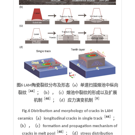
图6 LAM陶瓷裂纹分布及形态（a）单道扫描熔池中纵向
［
44
］
裂纹
；（b），（c）熔池中裂纹的形成以及扩展
［
46
］
［
9
］
机制
；（d）应力演变机制
Fig.6 Distribution and morphology of cracks in LAM
［
44
］
ceramics（a）longitudinal cracks in single track
；
（b），（c）formation and propagation mechanism of
［
46
］
cracks in melt pool
；（d）stress distribution