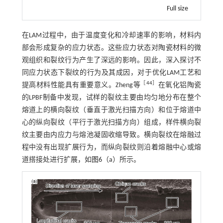
Full size
在LAM过程中，由于温度变化和冷却速率的影响，材料内
部会形成复杂的应力状态。这些应力状态对陶瓷材料的微
观组织和裂纹行为产生了深远的影响。因此，深入探讨不
同应力状态下裂纹的行为及其成因，对于优化LAM工艺和
［
44
］
提高材料性能具有重要意义。Zheng等
在氧化铝陶瓷
的LPBF制备中发现，试样的裂纹主要由均匀地分布在整个
熔道上的横向裂纹（垂直于激光扫描方向）和位于熔道中
心的纵向裂纹（平行于激光扫描方向）组成，样件横向裂
纹主要由内应力与熔池凝固收缩导致。横向裂纹在熔融过
程中没有出现扩展行为，而纵向裂纹则沿着熔融中心或熔
道搭接处进行扩展，如
图6
（a）所示。