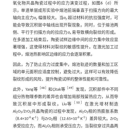
氧化物共晶陶瓷过程中的应力演变过程，如
图6
（d）所
示，单道单层成形实验中熔池前端垂直于扫描方向的最大
轴向主应力
σ
幅值较大。当
σ
超过材料的抗拉强度时，可
y
y
能会导致沉积层中轴线出现开裂现象。同时，位于熔池两
侧、平行于扫描方向的拉应力
σ
易导致横向裂纹的形成。
x
在多道加工结束后，陶瓷试样边缘中间的应力集中效应显
著增强，这使得材料对裂纹的敏感性提升。在激光加工过
程中，熔池热影响区边缘的应力会逐渐积累。
因此，为了防止应力过度集中，熔池轨迹的数量和加工区
域的单元面积应适度控制，避免过大。这样可以有效降低
裂纹形成的风险，提升陶瓷试样的整体性能和可靠性。
［
48
］
［
49
］
此外，Yang等
和Çitak等
发现，沉积部件中不同
组分热物理参数的差异也会增加局部残留热应力，从而导
［
50
］
致沉积层中形成裂纹。Liu等
在激光增材制造
Al
O
/ZrO
共晶陶瓷的过程中发现，Al
O
相的热膨胀系数
2
3
2
2
3
-6
-1
-6
-1
（8.4×10
K
）与ZrO
相（12.65×10
K
）差异较大。ZrO
2
2
承受拉应力，而Al
O
相则承受压应力，当裂纹穿过共晶两
2
3