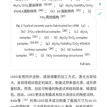
2
3
［
22
-
23
］
Al
O
/ZrO
复杂样件
；（g）Al
O
/GdAlO
/ZrO
-
2
3
2
2
3
3
2
［
24
］
［
25
］
6%HEA涡轮样件
；（h）SiC涡轮样件
；（i）
［
27
］
TiO
壳状结构
2
Fig.2 Typical ceramic parts fabricated by LPBF（a），
［
20
］
（b）ZrO
cylindrical samples
；（c）Al
O
2
2
3
［
21
］
samples
；（d）-（f）Al
O
/ZrO
complex
2
3
2
［
22
-
23
］
samples
；（g）Al
O
/GdAlO
/ZrO
-6%HEA
2
3
3
2
［
24
］
turbine samples
；（h）SiC turbine
［
25
］
［
27
］
samples
；（i）TiO
containing structures
2
Full size
LDED采用同步送粉、层层熔覆的加工方式，激光光斑较
大，易获得相对稳定的熔区，制备试样表面光滑，成形质
量较高。然而，目前可制备的陶瓷试样结构简单，精度较
低。因此，LDED更适合制备具有较大高径比的陶瓷试样。
［
28
］
Balla等
利用LDED技术成功制备了截面尺寸为10~25
mm的圆柱体、立方体和齿轮状Al
O
陶瓷，经热处理后，