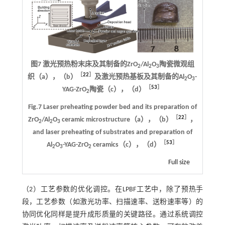
图7 激光预热粉末床及其制备的ZrO
/Al
O
陶瓷微观组
2
2
3
［
22
］
织（a），（b）
及激光预热基板及其制备的Al
O
-
2
3
［
53
］
YAG-ZrO
陶瓷（c），（d）
2
Fig.7 Laser preheating powder bed and its preparation of
［
22
］
ZrO
/Al
O
ceramic microstructure（a），（b）
，
2
2
3
and laser preheating of substrates and preparation of
［
53
］
Al
O
-YAG-ZrO
ceramics（c），（d）
2
3
2
Full size
（2）工艺参数的优化调控。在LPBF工艺中，除了预热手
段，工艺参数（如激光功率、扫描速率、送粉速率等）的
协同优化同样是提升成形质量的关键路径。通过系统调控