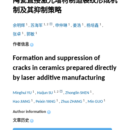
陶瓷直接激光增材制造裂纹形成机
制及其抑制策略
1
1
,
2
1
1
1
余明辉
,
苏海军
,
申仲琳
,
姜浩
,
杨培鑫
,
1
1
张卓
,
郭敏
作者信息
+
Formation and suppression of
cracks in ceramics prepared directly
by laser additive manufacturing
1
1
,
2
1
Minghui YU
,
Haijun SU
,
Zhonglin SHEN
,
1
1
1
1
Hao JIANG
,
Peixin YANG
,
Zhuo ZHANG
,
Min GUO
Author information
+
文章历史
+