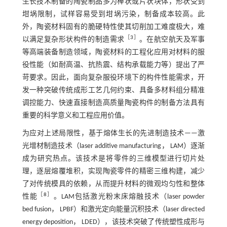
生长技术制备的陶瓷制品多为棒状或片状块体，形状受到
坩埚限制，试样容易受到坩埚污染，制备成本较高。此
外，陶瓷材料固有的脆硬特性使其切削加工难度极大，难
［
3
］
以满足复杂形状构件的制造需求
。在航空航天及军事
等高端装备制造领域，陶瓷材料的工程化应用对材料的服
役性能（如耐高温、抗热震、结构承载能力等）提出了严
苛要求。因此，面向复杂服役环境下的构件性能需求，开
发一种突破传统成形工艺几何约束、具备多材料组分精准
调控能力、快速直接制造高质量陶瓷构件的制备方法具有
重要的科学意义和工程应用价值。
为应对上述局限性，基于熔体生长的先进制造技术——激
光增材制造技术（laser additive manufacturing， LAM）逐渐
成为研究热点。该技术是将零件的三维模型进行切片处
理，逐层熔覆堆积，实现陶瓷零件的精密三维构建，减少
了对传统模具的依赖，从而提升材料的微观均匀性和整体
［
8
］
性能
。LAM包括激光粉末床熔融技术（laser powder
bed fusion， LPBF）和激光定向能量沉积技术（laser directed
energy deposition， LDED），该技术突破了传统塑性成形与