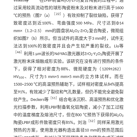
Wilkes等
在LPBF制备Al
O
-ZrO
复合陶瓷的过程中，通
2
3
2
过采用较高流动性的球形陶瓷粉末及对粉末进行高于1600
［
22
］
℃的预热（
图7
（a）
）有效抑制了裂纹缺陷，获得了
致密度达到近100%、弯曲强度500 MPa、尺寸达到Φ14
mm×（1.2~2.5） mm的圆盘状Al
O
-ZrO
复合陶瓷，微观组
2
3
2
织如
图7
（b）所示。但当试件的高度大于3 mm时，试件无
法达到100%的致密度并且会产生较严重的裂纹。Liu等
［
46
］
利用1 µm波长的Nd-YAG激光器对ZrO
-Y
O
陶瓷开展了
2
2
3
激光粉末床熔融成形实验。该研究在没有进行预热的条件
下，获得了相对密度为88%、微观硬度为（1209±262）
HV
、尺寸为5 mm×5 mm×5 mm的立方体试样。而在
500
1500~2500 ℃的高温预热辅助下，试样相对密度从84%提高
至91%，有效减少了裂纹和气孔数量，但仍不能完全避免裂
［
51
］
纹产生。Deckers等
结合电泳沉积、高温预热和优化激
光扫描参数，利用LPBF制备氧化铝陶瓷，减小了加工过程
中的温度梯度及熔池尺寸，但在800 ℃预热下获得的Al
O
2
3
［
52
］
陶瓷LPBF成形件致密度只有85%。刘治
同样采用激光
预热的方案，使用激光器构造出直径10 mm的预热范围后