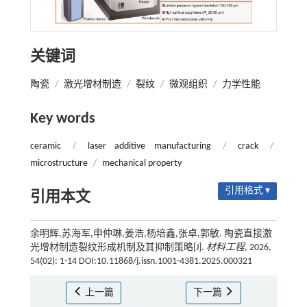
关键词
陶瓷
/
激光增材制造
/
裂纹
/
微观组织
/
力学性能
Key words
ceramic
/
laser additive manufacturing
/
crack
/
microstructure
/
mechanical property
引用格式 ▾
引用本文
余明辉,苏海军,申仲琳,姜浩,杨培鑫,张卓,郭敏. 陶瓷直接激
光增材制造裂纹形成机制及其抑制策略[J].
材料工程
, 2026,
54(02): 1-14 DOI:10.11868/j.issn.1001-4381.2025.000321
上一篇
下一篇