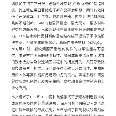
切削加工的工艺局限，创新性地实现了“近净成形”制造理
念。其工程应用显著缩短了新产品研发周期，同时有效降
低了开发成本。近年来，随着激光器、控制系统和材料体
系的不断创新，LAM向着更高精度、更大尺寸、更多材料
种类的方向发展，已成为现代制造业转型升级的重要推动
力。LAM技术为陶瓷材料的复杂结构成形提供了革命性解
决方案，但其在成形高熔点、高脆性陶瓷材料（如Al
O
、
2
3
ZrO
等）时，裂纹问题严重制约构件的力学性能与可靠
2
性。陶瓷材料固有的硬脆特性、凝固成形高温度梯度诱导
的残余应力以及快速凝固过程中的相变行为，共同导致微
观裂纹萌生与扩展。该问题在航空航天热端部件、生物医
用植入体等高性能应用场景中尤为突出，亟需系统性研究
裂纹形成机制并开发抑制策略，以推动陶瓷增材制造的工
业化应用。
本文概述了LPBF和LDED两种陶瓷激光直接增材制造技术的
成形原理及国内外最新进展，深入分析了陶瓷LAM成形过
程中裂纹缺陷的形成机制，重点总结了抑制裂纹缺陷形成