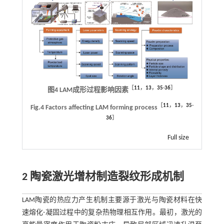
［
11
，
13
，
35
-
36
］
图4 LAM成形过程影响因素
［
11
，
13
，
35
-
Fig.4 Factors affecting LAM forming process
36
］
Full size
2 陶瓷激光增材制造裂纹形成机制
LAM陶瓷的热应力产生机制主要源于激光与陶瓷材料在快
速熔化-凝固过程中的复杂热物理相互作用。最初，激光的