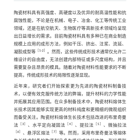
陶瓷材料具有高强度、高硬度以及优异的耐高温性能和抗
腐蚀性能，不论是在机械、电子、冶金、化工等传统工业
领域，还是在航空航天、生物医疗等高新技术领域均呈现
出日益增长的需求。目前陶瓷材料具有多种已在商业制造
规模上应用的成形方法，例如干压、挤出、注浆、流延、
［
1
-
2
］
凝胶成型等
。然而，这些传统成形技术通常仅允许二
维设计的自由度，无法创建内部特征或多尺度结构，并且
需要复杂且昂贵的模具。随着对陶瓷材料性能要求的不断
提高，传统成形技术的局限性逐渐显现。
近年来，研究者们开始探索更为先进的陶瓷材料制备技
术，以便有效克服传统方法的弊端，提升材料的力学性能
并拓展其应用范围。在众多制备技术中，陶瓷材料熔体生
长技术因其能够实现更高的材料纯度和更精细的微观组织
而备受关注。陶瓷材料熔体生长技术包括改进的布里奇曼
［
3
］
［
4
］
［
5
］
法
、水平定向凝固法
、提拉法
、微抽拉法
［
6
］
［
7
］
、悬浮区熔法
等。然而，采用布里奇曼法等熔体