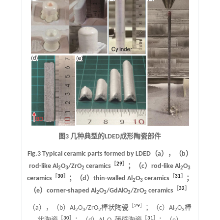
图3 几种典型的LDED成形陶瓷部件
Fig.3 Typical ceramic parts formed by LDED（a），（b）
［
29
］
rod-like Al
O
/ZrO
ceramics
；（c）rod-like Al
O
2
3
2
2
3
［
30
］
［
31
］
ceramics
；（d）thin-walled Al
O
ceramics
；
2
3
［
32
］
（e）corner-shaped Al
O
/GdAlO
/ZrO
ceramics
2
3
3
2
［
29
］
（a），（b）Al
O
/ZrO
棒状陶瓷
；（c）Al
O
棒
2
3
2
2
3
［
30
］
［
31
］