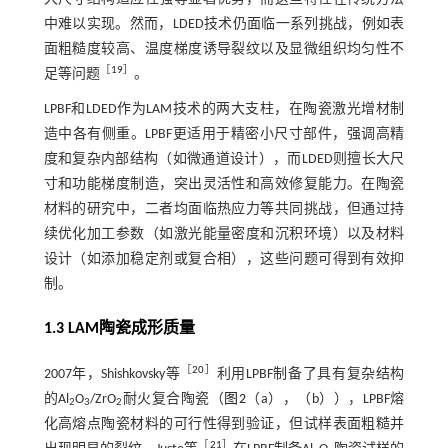
中难以实现。然而，LDED技术仍面临一系列挑战，例如表
面粗糙度较高、温度梯度诱导裂纹以及显微组织均匀性不
［
19
］
足等问题
。
LPBF和LDED作为LAM技术的两大支柱，在陶瓷激光增材制
造中各有侧重。LPBF更适用于精密小尺寸部件，强调高精
度和复杂内部结构（如微通道设计），而LDED则擅长大尺
寸和功能梯度制造，突出灵活性和高效修复能力。在陶瓷
材料的研究中，二者均面临热应力等共同挑战，但通过持
续优化加工参数（如激光能量密度和沉积环境）以及材料
设计（如添加稳定剂或复合相），这些问题可得到有效抑
制。
1.3 LAM陶瓷成形质量
［
20
］
2007年，Shishkovsky等
利用LPBF制备了具有复杂结构
的Al
O
/ZrO
耐火复合陶瓷（
图2
（a），（b）），LPBF熔
2
3
2
化高熔点陶瓷材料的可行性得到验证，但试样表面粗糙并
［
21
］