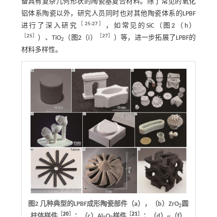
备具有复杂几何形状的陶瓷基复合材料。除了常见的氧化
铝体系陶瓷以外，研究人员同时也对其他陶瓷体系的LPBF
［
25
-
27
］
进行了深入研究
，如常见的SiC（
图2
（h）
［
25
］
［
27
］
）、TiO
（
图2
（i）
）等，进一步拓展了LPBF的
2
材料多样性。
图2 几种典型的LPBF成形陶瓷部件（a），（b）ZrO
圆
2
［
20
］
［
21
］
柱体样件
；（c）Al
O
样件
；（d）~（f）