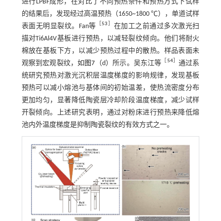
进行LPBF成形，在对比了不同预热条件和预热方式下试样
的结果后，发现经过高温预热（1650~1800 ℃），单道试样
［
53
］
表面无明显裂纹。Fan等
在加工之前通过多次激光扫
描对Ti6Al4V基板进行预热，以减轻裂纹倾向。他们将耐火
棉放在基板下方，以减少预热过程中的散热。样品表面未
［
54
］
观察到宏观裂纹，如
图7
（d）所示。吴东江等
通过系
统研究预热对激光沉积层温度梯度的影响规律，发现基板
预热可以减小熔池与基体间的初始温差，使热流密度分布
更加均匀，显著降低陶瓷层冷却阶段温度梯度，减少试样
开裂倾向。上述研究表明，通过对粉床进行预热来降低熔
池内外温度梯度是抑制陶瓷裂纹的有效方式之一。