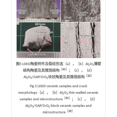
图5 LDED陶瓷样件及裂纹形态（a），（b）Al
O
薄壁
2
3
［
41
］
结构陶瓷及其微观结构
；（c），（d）
［
32
］
Al
O
/GAP/ZrO
块状陶瓷及其微观结构
2
3
2
Fig.5 LDED ceramic samples and crack
morphology（a），（b）Al
O
thin-walled ceramic
2
3
［
41
］
samples and microstructure
；（c），（d）
Al
O
/GAP/ZrO
block ceramic samples and
2
3
2
［
32
］
microstructure