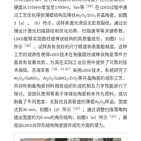
2
3
［
29
］
硬度从1550HV增加至1700HV。Yan等
在LDED过程中通
过工艺优化得到薄壁结构及棒状Al
O
/ZrO
共晶陶瓷，如
图
2
3
2
3
（a），（b）所示，试样表面光滑且无宏观裂纹。通过合
理设计激光扫描路径和优化功率、扫描速率等关键参数，
LDED能够实现圆柱或棒状结构的高质量成形，如
图3
（c）
［
30
］
所示
，试样具有良好的尺寸精度和表面粗糙度。这种
工艺的成熟性使得LDED技术在制备圆柱或棒状陶瓷零件方
面具有显著优势，为其在实际工业应用中提供了可靠的技
［
18
，
31
-
32
］
术保障。苏海军等
采用LDED技术，系统研究了
Al
O
/GdAlO
、Al
O
/GdAlO
/ZrO
等共晶陶瓷的成形工艺，
2
3
3
2
3
3
2
并对所制备陶瓷材料微观组织形成机制及力学性能进行了
探讨。该团队使用等离子体球化陶瓷粉末作为原料，成功
制备了不同宽度、无裂纹且高密度的薄壁Al
O
样品，宽度
2
3
［
31
］
达到30 mm，如
图3
（d）所示
；通过调整扫描策略构
［
32
］
建出宽度约为8 mm的角形结构，如
图3
（e）所示
，展
现出LDED对异形结构陶瓷部件成形方面的潜力。