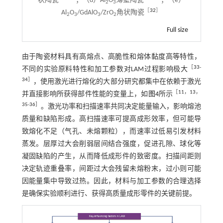
状陶瓷
；（d）Al
O
薄壁陶瓷
；（e）
2
3
［
32
］
Al
O
/GdAlO
/ZrO
角状陶瓷
2
3
3
2
Full size
由于陶瓷材料具有高熔点、高脆性和熔体黏度高等特性，
［
33
-
不同的实验原料特性和加工参数对LAM过程影响极大
34
］
，使用激光进行熔化的大部分研究都集中在依赖于激光
［
11
，
13
，
并直接影响所获得部件性能的变量上，如
图4
所示
35
-
36
］
。激光功率和扫描速率共同决定能量输入，影响熔池
质量和缺陷形成。高扫描速率可提高成形效率，但可能导
致熔化不足（气孔、未熔颗粒），而速率过低易引发材料
蒸发。层厚过大会削弱层间结合强度，促进孔隙、球化等
凝固缺陷的产生，从而降低成形件的致密度。扫描间距则
决定轨迹重叠率，间距过大会残留未熔粉末，过小则可能
因能量集中导致过热。因此，材料与加工参数的合理选择
是确保实验顺利进行、获得高质量成形零件的关键前提。