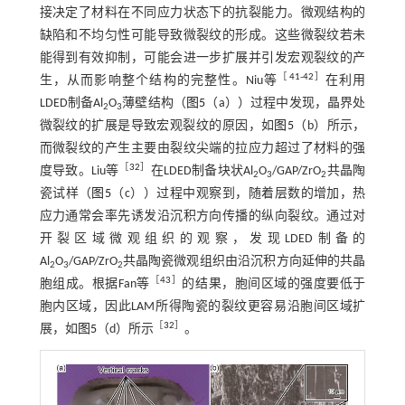
接决定了材料在不同应力状态下的抗裂能力。微观结构的
缺陷和不均匀性可能导致微裂纹的形成。这些微裂纹若未
能得到有效抑制，可能会进一步扩展并引发宏观裂纹的产
［
41
-
42
］
生，从而影响整个结构的完整性。Niu等
在利用
LDED制备Al
O
薄壁结构（
图5
（a））过程中发现，晶界处
2
3
微裂纹的扩展是导致宏观裂纹的原因，如
图5
（b）所示，
而微裂纹的产生主要由裂纹尖端的拉应力超过了材料的强
［
32
］
度导致。Liu等
在LDED制备块状Al
O
/GAP/ZrO
共晶陶
2
3
2
瓷试样（
图5
（c））过程中观察到，随着层数的增加，热
应力通常会率先诱发沿沉积方向传播的纵向裂纹。通过对
开裂区域微观组织的观察，发现LDED制备的
Al
O
/GAP/ZrO
共晶陶瓷微观组织由沿沉积方向延伸的共晶
2
3
2
［
43
］
胞组成。根据Fan等
的结果，胞间区域的强度要低于
胞内区域，因此LAM所得陶瓷的裂纹更容易沿胞间区域扩
［
32
］
展，如
图5
（d）所示
。