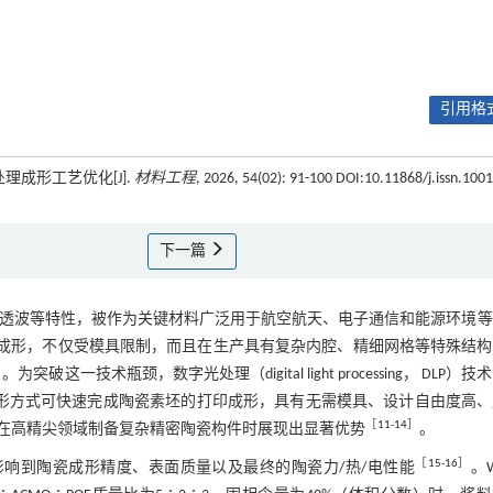
引用格式
理成形工艺优化[J].
材料工程
, 2026, 54(02): 91-100 DOI:10.11868/j.issn.1001
下一篇
透波等特性，被作为关键材料广泛用于航空航天、电子通信和能源环境等
成形，不仅受模具限制，而且在生产具有复杂内腔、精细网格等特殊结构
］
。为突破这一技术瓶颈，数字光处理（digital light processing， DLP）技
成形方式可快速完成陶瓷素坯的打印成形，具有无需模具、设计自由度高、
［
11
-
14
］
在高精尖领域制备复杂精密陶瓷构件时展现出显著优势
。
［
15
-
16
］
影响到陶瓷成形精度、表面质量以及最终的陶瓷力/热/电性能
。