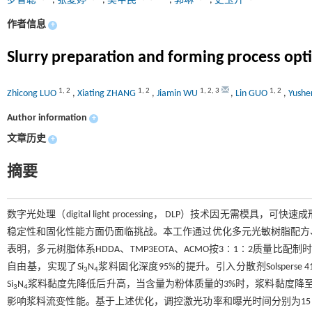
罗智聪
,
张夏婷
,
吴甲民
,
郭琳
,
史玉升
作者信息
+
Slurry preparation and forming process optim
1
,
2
1
,
2
1
,
2
,
3
1
,
2
Zhicong LUO
,
Xiating ZHANG
,
Jiamin WU
,
Lin GUO
,
Yushe
Author information
+
文章历史
+
摘要
数字光处理（digital light processing， DLP）技术因无需模具，
稳定性和固化性能方面仍面临挑战。本工作通过优化多元光敏树脂配方、
表明，多元树脂体系HDDA、TMP3EOTA、ACMO按3∶1∶2质量比
自由基，实现了Si
N
浆料固化深度95%的提升。引入分散剂Solsperse 
3
4
Si
N
浆料黏度先降低后升高，当含量为粉体质量的3%时，浆料黏度降至最
3
4
影响浆料流变性能。基于上述优化，调控激光功率和曝光时间分别为15 m