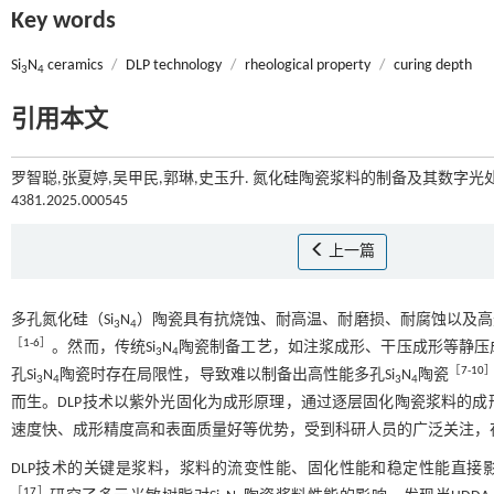
Key words
Si
N
ceramics
/
DLP technology
/
rheological property
/
curing depth
3
4
引用本文
罗智聪,张夏婷,吴甲民,郭琳,史玉升. 氮化硅陶瓷浆料的制备及其数字光处
4381.2025.000545
上一篇
多孔氮化硅（Si
N
）陶瓷具有抗烧蚀、耐高温、耐磨损、耐腐蚀以及高
3
4
［
1
-
6
］
。然而，传统Si
N
陶瓷制备工艺，如注浆成形、干压成形等静压
3
4
［
7
-
10
孔Si
N
陶瓷时存在局限性，导致难以制备出高性能多孔Si
N
陶瓷
3
4
3
4
而生。DLP技术以紫外光固化为成形原理，通过逐层固化陶瓷浆料的
速度快、成形精度高和表面质量好等优势，受到科研人员的广泛关注，
DLP技术的关键是浆料，浆料的流变性能、固化性能和稳定性能直接
［
17
］