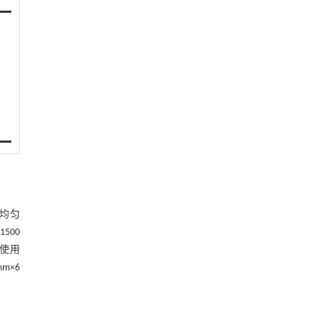
合均匀
500
使用
m×6