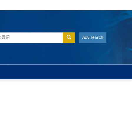
Adv search