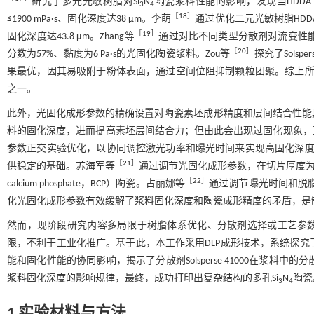
研究了多元光敏树脂对Si
N
陶瓷浆料性能的影响，发现当HDDA∶
3
4
［
18
］
≤1900 mPa·s、固化深度达38 μm。李萌
通过优化二元光敏树脂HDD
［
19
］
固化深度达43.8 μm。Zhang等
通过对比不同类型分散剂对流变性能
［
20
］
分数为57%、黏度为6 Pa·s的光固化陶瓷浆料。Zou等
探究了Solspe
果最优，因其易吸附于粉体表面，通过空间位阻抑制颗粒团聚。综上所
之一。
此外，光固化成形参数的精确设置对陶瓷素坯成形精度和层间结合性能
料的固化深度，进而提高素坯层间结合力；但由此会出现过固化现象，
参数正交实验优化，以协同调控激光功率和曝光时间来实现高固化深度
［
21
］
供稳定的基础。苏海军等
通过调节光固化成形参数，在切片厚度为50
［
22
］
calcium phosphate，BCP）陶瓷。占丽娜等
通过调节曝光时间和脱脂
化光固化成形参数有效缓解了浆料固化深度和陶瓷成形精度的矛盾，是
然而，现阶段研究内容多局限于树脂体系优化、分散剂选择或工艺参
限，不利于工业化推广。基于此，本工作采用DLP成形技术，系统探究
能和固化性能的协同影响，揭示了分散剂Solsperse 41000在浆
浆料固化深度的影响规律，最终，成功打印出复杂结构的多孔Si
N
陶瓷
3
4
1 实验材料与方法