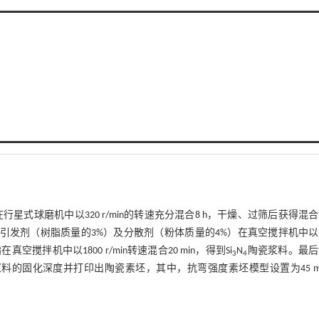
在行星式球磨机中以320 r/min的转速充分混合8 h，干燥、过筛后获得混
发剂（树脂质量的3%）及分散剂（粉体质量的4%）在真空搅拌机中以1
搅拌机中以1800 r/min转速混合20 min，得到Si
N
陶瓷浆料。最后
3
4
料的固化深度并打印出陶瓷素坯，其中，抗弯强度素坯模型设置为45 m