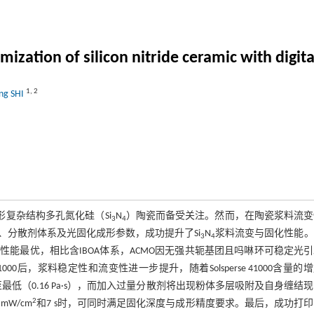
ization of silicon nitride ceramic with digita
1
,
2
ng SHI
可快速成形复杂结构多孔氮化硅（Si
N
）陶瓷而备受关注。然而，在陶瓷浆料流变
3
4
分散剂体系及光固化成形参数，成功提升了Si
N
浆料流变与固化性能。
3
4
配制时性能最优，相比含IBOA体系，ACMO因无强共轭基团且吗啉环可稳定光
41000后，浆料稳定性和流变性进一步提升，随着Solsperse 41000含量的
低（0.16 Pa·s），而加入过量分散剂将出现粉体多层吸附及自身缠结
2
W/cm
和7 s时，可同时满足固化深度与成形精度要求。最后，成功打