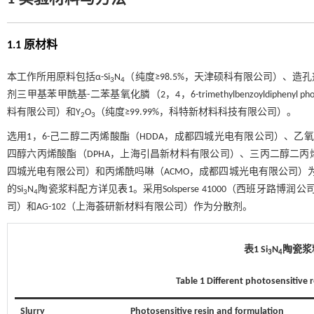
1.1 原材料
本工作所用原料包括α-Si
N
（纯度≥98.5%，天津硕科有限公司）、造孔剂聚
3
4
剂三甲基苯甲酰基-二苯基氧化膦（2，4，6-trimethylbenzoyldiphenyl ph
料有限公司）和Y
O
（纯度≥99.99%，科特新材料科技有限公司）。
2
3
选用1，6-己二醇二丙烯酸酯（HDDA，成都四城光电有限公司）、乙氧
四醇六丙烯酸酯（DPHA，上海引昌新材料有限公司）、三丙二醇二丙烯
四城光电有限公司）和丙烯酰吗啉（ACMO，成都四城光电有限公司）
的Si
N
陶瓷浆料配方详见
表1
。采用Solsperse 41000（西班牙路
3
4
司）和AG-102（上海荟研新材料有限公司）作为分散剂。
表1 Si
N
陶瓷浆
3
4
Table 1 Different photosensitive r
Slurry
Photosensitive resin and formulation