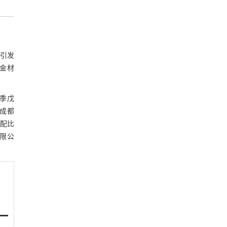
光引发
合金材
双季戊
，成都
脂配比
有限公