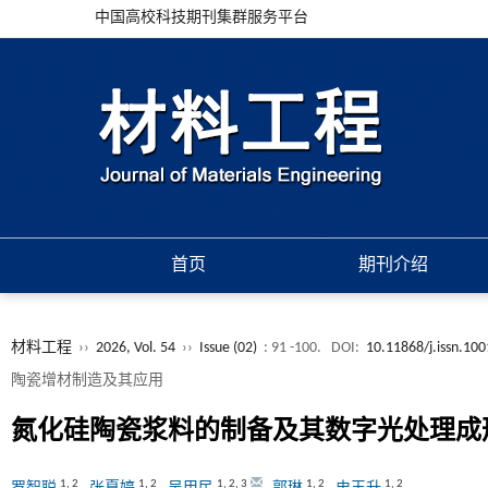
中国高校科技期刊集群服务平台
首页
期刊介绍
材料工程
››
2026, Vol. 54
››
Issue (02)
: 91 -100.
DOI:
10.11868/j.issn.10
陶瓷增材制造及其应用
氮化硅陶瓷浆料的制备及其数字光处理成
1
,
2
1
,
2
1
,
2
,
3
1
,
2
1
,
2