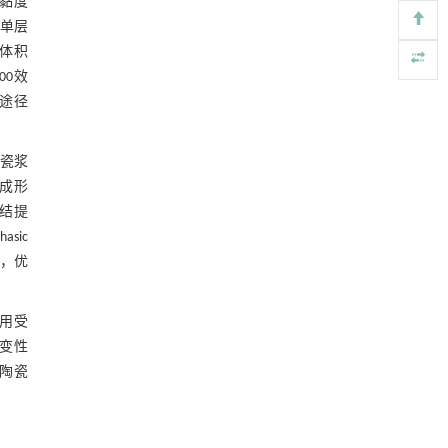
料黏度
Engineering
. 2026, Vol.58(3): 1-303
，单层
https://doi.org/10.1016/j.eng.2025.07.041
出体积
00效
聚烯烃的升级回收与再设计
[5]
Engineering
. 2026, Vol.58(3): 1-303
途径
https://doi.org/10.1016/j.eng.2025.03.042
瓷浆
成形
结提
sic
，优
用受
变性
陶瓷