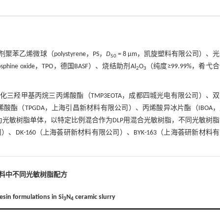
苯乙烯微球（polystyrene，PS，
D
= 8 μm，凯旋塑料有限公司）、
50
osphine oxide，TPO，德国BASF）、烧结助剂Al
O
（纯度≥99.99%，肴弋
2
3
化三羟甲基丙烷三丙烯酸酯（TMP3EOTA，成都四城光电有限公司）、
酸酯（TPGDA，上海引昌新材料有限公司）、丙烯酸异冰片酯（IBOA
为光敏树脂单体，以特定比例混合作为DLP用混合光敏树脂，不同光敏树
博润公司）、DK-160（上海荟研新材料有限公司）、BYK-163（上海荟研新材料
料中不同光敏树脂配方
esin formulations in Si
N
ceramic slurry
3
4