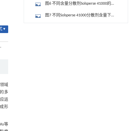
h（b）的沉降情况
图6 不同含量分散剂Solsperse 41000的
Si3N4陶瓷浆料在不同剪切速率下的黏度
图7 不同Solsperse 41000分散剂含量下空
间位阻稳定机制（a）2%；（b）3%；
图8 不同Solsperse 41000分散剂含量下
 ▾
基于均相催化剂的两段式水热液化实现丙烯腈-
（c）4%；（d）5%~6%
[1]
Si3N4陶瓷浆料单层固化深度
丁二烯-苯乙烯共聚物的分步脱氮与液化
2.3 成形参数对Si3N4陶瓷浆料固化性能
Engineering
. 2026, Vol.58(3): 1-303
的影响
-
https://doi.org/10.1016/j.eng.2025.12.037
图9 曝光时间对Si3N4陶瓷浆料固化深度
的影响曲线（a）3 s；（b）5 s；（c）7
用于背面供电网络的纯钌n-TSV加工与极致全干
图10 DLP成形复杂结构Si3N4陶瓷素坯
[2]
s；（d）9 s
法SOI晶圆减薄技术
图11 多孔Si3N4陶瓷XRD谱
Engineering
. 2026, Vol.58(3): 1-303
https://doi.org/10.1016/j.eng.2025.10.026
领域
图12 多孔Si3N4陶瓷断面微观形貌（a）
的多
利用纳米结构增强水产养殖安全性——危害物
[3]
及局部放大图（b）
表2 DLP成形Si3N4陶瓷性能对比
检测与去除
术应运
Engineering
. 2026, Vol.58(3): 1-303
成形
3 结论
https://doi.org/10.1016/j.eng.2025.07.044
参考文献
基于检流计的无对准误差全原位成像与激光加
[4]
Wu等
工系统及其在泛半导体制造中的应用