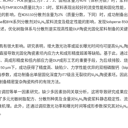
ACMO∶POE质量比为5∶2∶3、固相含量为40%（体积分数）时，浆
A与TMP3EOTA质量比为3∶1时，浆料表现出较好的流变性能和固化性能
的影响，在KOS110分散剂含量为2%（质量分数，下同）时，成功制备
rse和BYK系列分散剂对Si
N
浆料流变及稳定性能的影响，发现Solsperse 850
3
4
述，优化树脂体系与分散剂是实现高性能DLP陶瓷光固化浆料制备的关键
具有很大影响。研究表明，增大激光功率或延长曝光时间均可提高Si
N
陶
3
4
直接导致光固化陶瓷素坯内应力大和成形精度超差等缺陷。基于此，通过
、高成形精度和低内部应力是DLP成形工艺的重要手段，为后续排胶、烧
 μm下，成功获得了精度高、缺陷少、力学性能优异的双相磷酸钙（bipha
参数，成功制备出单层固化深度为IT7级且无裂纹的Si
N
陶瓷素坯。因此
3
4
制备精密复杂陶瓷构件的有效方法。
数调控等单一因素研究，缺少多因素协同关联分析，这将导致研究成果应
了多元光敏树脂配方、分散剂种类及含量对Si
N
陶瓷浆料静态稳定性、流
3
4
料中的分散机理。此外，还通过调控激光功率和曝光时间等成形参数探究其对Si
N
3
4
。