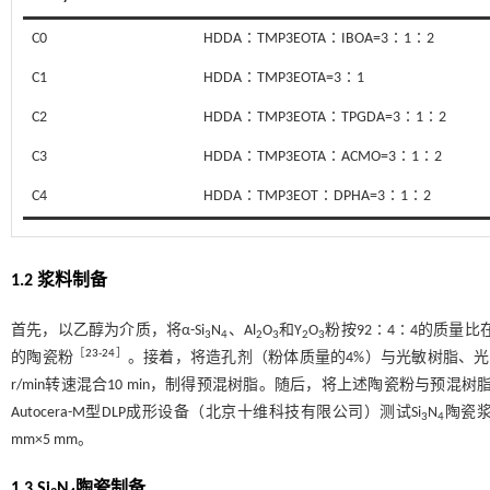
C0
HDDA∶TMP3EOTA∶IBOA=3∶1∶2
C1
HDDA∶TMP3EOTA=3∶1
C2
HDDA∶TMP3EOTA∶TPGDA=3∶1∶2
C3
HDDA∶TMP3EOTA∶ACMO=3∶1∶2
C4
HDDA∶TMP3EOT∶DPHA=3∶1∶2
1.2 浆料制备
首先，以乙醇为介质，将α-Si
N
、Al
O
和Y
O
粉按92∶4∶4的质量比
3
4
2
3
2
3
［
23
-
24
］
的陶瓷粉
。接着，将造孔剂（粉体质量的4%）与光敏树脂、光引
r/min转速混合10 min，制得预混树脂。随后，将上述陶瓷粉与预混树脂在真空
Autocera-M型DLP成形设备（北京十维科技有限公司）测试Si
N
陶瓷浆
3
4
mm×5 mm。
1.3 Si
N
陶瓷制备