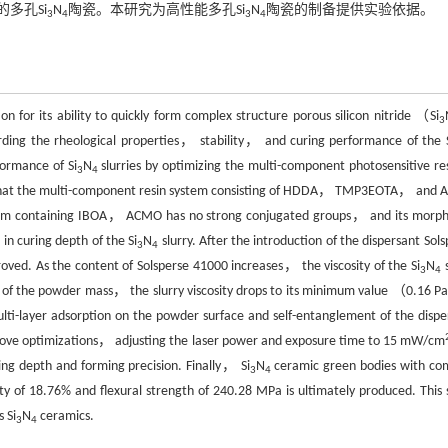
的多孔Si
N
陶瓷。本研究为高性能多孔Si
N
陶瓷的制备提供实验依据。
3
4
3
4
n for its ability to quickly form complex structure porous silicon nitride （Si
3
rding the rheological properties， stability， and curing performance of the 
formance of Si
N
slurries by optimizing the multi-component photosensitive r
3
4
w that the multi-component resin system consisting of HDDA， TMP3EOTA， and
tem containing IBOA， ACMO has no strong conjugated groups， and its morph
 in curing depth of the Si
N
slurry. After the introduction of the dispersant Sol
3
4
roved. As the content of Solsperse 41000 increases， the viscosity of the Si
N
s
3
4
 of the powder mass， the slurry viscosity drops to its minimum value （0.16 P
lti-layer adsorption on the powder surface and self-entanglement of the dispe
e above optimizations， adjusting the laser power and exposure time to 15 mW/cm
ng depth and forming precision. Finally， Si
N
ceramic green bodies with co
3
4
y of 18.76% and flexural strength of 240.28 MPa is ultimately produced. This 
 Si
N
ceramics.
3
4