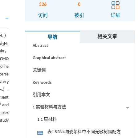
526
0
访问
被引
详细
摘要
N
）
相关文章
导航
4
Si
N
3
4
Abstract
esin，
Graphical abstract
 ACMO
oline
关键词
sperse
lurry
Key words
a·s）.
引用本文
rsant
2
and
1 实验材料与方法
mplex
1.1 原材料
study
表1 Si3N4陶瓷浆料中不同光敏树脂配方