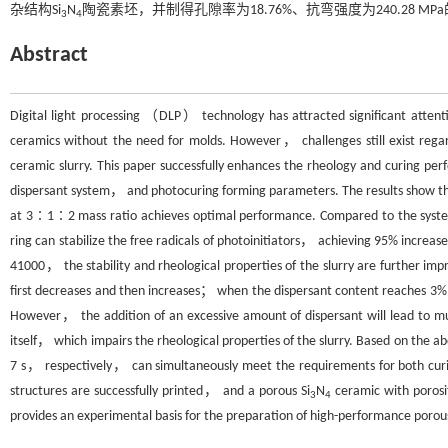
杂结构Si
N
陶瓷素坯，并制得孔隙率为18.76%、抗弯强度为240.28 MPa
3
4
Abstract
Digital light processing （DLP） technology has attracted significant attentio
ceramics without the need for molds. However， challenges still exist rega
ceramic slurry. This paper successfully enhances the rheology and curing per
dispersant system， and photocuring forming parameters. The results sho
at 3∶1∶2 mass ratio achieves optimal performance. Compared to the sys
ring can stabilize the free radicals of photoinitiators， achieving 95% increase
41000， the stability and rheological properties of the slurry are further imp
first decreases and then increases； when the dispersant content reaches 3%
However， the addition of an excessive amount of dispersant will lead to mu
itself， which impairs the rheological properties of the slurry. Based on th
7 s， respectively， can simultaneously meet the requirements for both curi
structures are successfully printed， and a porous Si
N
ceramic with porosit
3
4
provides an experimental basis for the preparation of high-performance porous