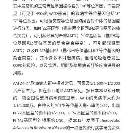
其中最常见的正常等位基因被命名为“M”等位基因，而最常
见（可见于>95%的AATD患者）的致病性等位基因包括“S”
“Z”等位基因。可根据突变等位基因的组合对个体的基因型
*
进行分类，如PI
ZZ基因型（携带两个相同的Z等位基因的纯
*
合突变），可引起经典的严重AATD；PI
SZ基因型（携带S等
位基因和Z等位基因的复合杂合突变），可引起较轻型
*
AATD；以及PI
MZ基因型（携带M等位基因和Z等位基因的
杂合突变），其本身多不引起疾病，但增加吸烟者发生
COPD的风险，以及饮酒、肥胖及糖尿病者肝脏疾病进展的
风险。
AATD在北欧血统人群中相对常见，可累及1/1 600～1/2 000
活产新生儿。但在东亚地区AATD罕见，据日本2013年开展
的一项全国性流行病学调查显示，AATD的患病率大约为
*
1.9/1 000万。白种人的PI
Z型等位基因携带率约1/25，出现
*
*
PI
ZZ基因型的频率约1/2 000，PI
SZ基因型的频率约1/500，
*
PI
MZ基因型的频率约1/30。据2012年发表于
Therapeutic
Advances In Respiratory
Disease
的一项遗传流行病学研究资料