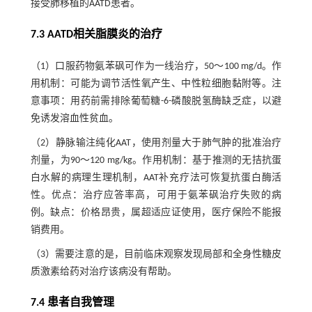
接受肺移植的AATD患者。
7.3 AATD相关脂膜炎的治疗
（1）口服药物氨苯砜可作为一线治疗，50～100 mg/d。作
用机制：可能为调节活性氧产生、中性粒细胞黏附等。注
意事项：用药前需排除葡萄糖-6-磷酸脱氢酶缺乏症，以避
免诱发溶血性贫血。
（2）静脉输注纯化AAT，使用剂量大于肺气肿的批准治疗
剂量，为90～120 mg/kg。作用机制：基于推测的无拮抗蛋
白水解的病理生理机制，AAT补充疗法可恢复抗蛋白酶活
性。优点：治疗应答率高，可用于氨苯砜治疗失败的病
例。缺点：价格昂贵，属超适应证使用，医疗保险不能报
销费用。
（3）需要注意的是，目前临床观察发现局部和全身性糖皮
质激素给药对治疗该病没有帮助。
7.4 患者自我管理