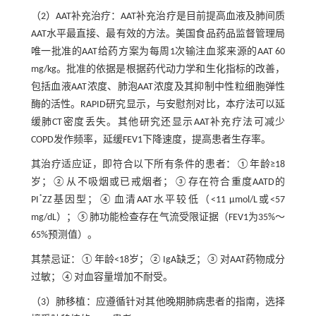
（2）AAT补充治疗：AAT补充治疗是目前提高血液及肺间质
AAT水平最直接、最有效的方法。美国食品药品监督管理局
唯一批准的AAT给药方案为每周1次输注血浆来源的AAT 60
mg/kg。批准的依据是根据药代动力学和生化指标的改善，
包括血液AAT浓度、肺泡AAT浓度及其抑制中性粒细胞弹性
酶的活性。RAPID研究显示，与安慰剂对比，本疗法可以延
缓肺CT密度丢失。其他研究还显示AAT补充疗法可减少
COPD发作频率，延缓FEV1下降速度，提高患者生存率。
其治疗适应证，即符合以下所有条件的患者：①年龄≥18
岁；②从不吸烟或已戒烟者；③存在符合重度AATD的
*
PI
ZZ基因型；④血清AAT水平较低（<11 μmol/L或<57
mg/dL）；⑤肺功能检查存在气流受限证据（FEV1为35%～
65%预测值）。
其禁忌证：①年龄<18岁；②IgA缺乏；③对AAT药物成分
过敏；④对血容量增加不耐受。
（3）肺移植：应遵循针对其他晚期肺病患者的指南，选择