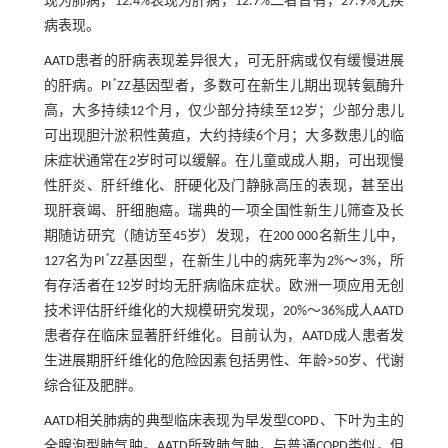
现为肺病，12.4%表现为肝病，12.7%二者皆有，27.9%无疾
病表现。
AATD患者的肝病表现差异很大，可无肝病或仅有缓慢进展
*
的肝病。PI
ZZ基因型者，多数可在新生儿期出现转氨酶升
高，大多持续12个月，仅少部分持续至12岁；少部分患儿
可出现胆汁淤积性黄疸，大约持续6个月；大多数患儿的临
床症状通常在2岁时可以缓解。在儿童或成人期，可出现慢
性肝炎、肝纤维化、肝硬化及门静脉高压的表现，甚至出
现肝衰竭、肝细胞癌。瑞典的一项全国性新生儿筛查及长
期随访研究（随访至45岁）发现，在200 000名新生儿中，
*
127名为PI
ZZ基因型，在新生儿中的病死率为2%～3%，所
有存活者在12岁时均无肝病临床症状。欧洲一项应用无创
技术评估肝纤维化的大规模研究发现，20%～36%成人AATD
患者存在临床显著肝纤维化。目前认为，AATD成人患者发
生进展期肝纤维化的危险因素包括男性、年龄>50岁、代谢
综合征及肥胖。
AATD相关肺病的典型临床表现为早发型COPD、下叶为主的
全腺泡型肺气肿。AATD所致肺气肿，与普通COPD类似，但