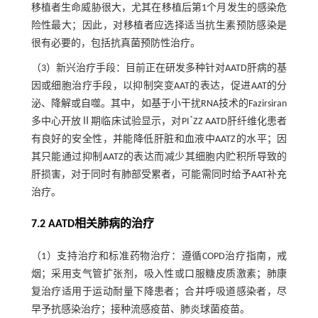
移植者生命威胁很大，尤其在移植后第1个月发生的感染危
险性最大；因此，对移植者应选择适当抗生素预防感染是
很有必要的，包括抗真菌预防性治疗。
（3）新兴治疗手段：目前正在研发多种针对AATD肝病的基
因或细胞治疗手段，以抑制突变AAT的表达，促进AAT的分
泌、降解或自噬。其中，如基于小干扰RNA技术的Fazirsiran
*
多中心开放Ⅱ期临床试验显示，对PI
ZZ AATD肝纤维化患者
有良好的安全性，并能降低肝脏和血液中AATZ的水平；因
其只能通过抑制AATZ的表达而减少其细胞内贮积所导致的
肝损害，对于同时有肺部受累者，可能需同时给予AAT补充
治疗。
7.2 AATD相关肺病的治疗
（1）支持治疗和标准药物治疗：遵循COPD治疗指南，戒
烟；采用支气管扩张剂，吸入性或口服糖皮质激素；肺康
复治疗适用于运动耐量下降患者；合并呼吸道感染者，尽
早予抗感染治疗；接种流感疫苗、肺炎球菌疫苗。