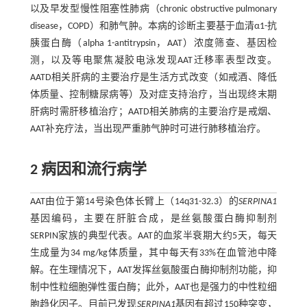
以及早发型慢性阻塞性肺病（chronic obstructive pulmonary
disease，COPD）和肺气肿。本病的诊断主要基于血清α1-抗
胰蛋白酶（alpha 1-antitrypsin，AAT）浓度筛查、基因检
测，以及等电聚焦凝胶电泳发现AAT迁移率表型改变。
AATD相关肝病的主要治疗是生活方式改变（如戒酒、降低
体质量、控制糖尿病等）及对症支持治疗，当出现终末期
肝病时需肝移植治疗；AATD相关肺病的主要治疗是戒烟、
AAT补充疗法，当出现严重肺气肿时可进行肺移植治疗。
2 病因和流行病学
AAT由位于第14号染色体长臂上（14q31-32.3）的
SERPINA1
基因编码，主要在肝脏合成，是丝氨酸蛋白酶抑制剂
SERPIN家族的典型代表。AAT的血浆半衰期大约5天，每天
生成量为34 mg/kg体质量，其中每天有33%在血管池中降
解。在生理情况下，AAT发挥丝氨酸蛋白酶抑制剂功能，抑
制中性粒细胞弹性蛋白酶；此外，AAT也是强力的中性粒细
胞趋化因子。目前已发现
SERPINA1
基因有超过150种突变，