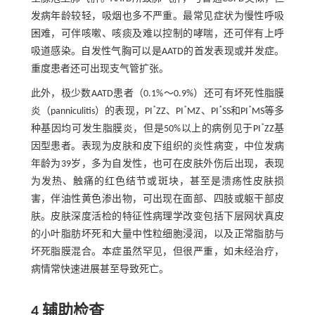
发病年龄较轻，吸烟也多不严重。最常见症状为慢性呼吸
困难，可伴咳嗽、咳痰及难以控制的哮喘，还可伴有上呼
吸道感染。自发性气胸可以是AATD的首发表现或并发症。
重度患者还可出现支气管扩张。
此外，极少数AATD患者（0.1%～0.9%）还可有坏死性脂膜
*
*
*
*
炎（panniculitis）的表现，PI
ZZ、PI
MZ、PI
SS和PI
MS等多
*
种基因均可发生脂膜炎，但是50%以上的病例见于PI
ZZ基
因型患者。表现为皮肤和皮下组织的炎性病变，中位发病
年龄为39岁，多为自发性，也可在皮肤外伤后出现，表现
为发热、触痛的红色结节或斑块，甚至是溃疡性皮肤损
害，伴油性黄色渗出物，可出现在面部、四肢或躯干部皮
肤。皮肤深度活检的特征性病理学改变包括下层网状真皮
的小叶脂肪坏死和大量中性粒细胞浸润，以及正常脂肪与
坏死脂膜混合。本症虽然罕见，但很严重，如未经治疗，
病情常快速进展甚至导致死亡。
4 辅助检查