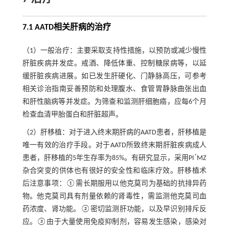
7.1 AATD相关肝病的治疗
（1）一般治疗：主要采取支持性措施，以预防或减少慢性
肝脏疾病并发症。戒酒、降低体重、控制糖尿病等，以延
缓肝脏疾病进展。如已发生肝硬化、门静脉高压，可参考
相关诊治指南妥善预防和处理腹水、食管胃静脉曲张出血
和肝性脑病等并发症。为筛查和监测肝细胞癌，应每6个月
检查血清甲胎蛋白和肝脏超声。
（2）肝移植：对于进入终末期肝病的AATD患者，肝移植是
唯一有效的治疗手段。对于AATD所致终末期肝脏疾病成人
*
患者，肝移植的5年生存率为85%。有研究显示，采用PI
MZ
杂合突变的供体也有很好的安全性和临床疗效。肝移植术
后注意事项：①需长期服用以他克莫司为基础的抗排异药
物。他克莫司具有剂量依赖的肾毒性，需监测他克莫司血
药浓度、肾功能。②密切监测肝功能，以及早识别排斥反
应。③由于大量使用免疫抑制剂，容易发生感染，感染对