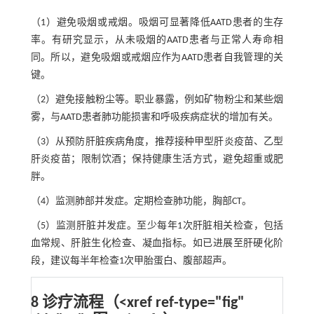
（1）避免吸烟或戒烟。吸烟可显著降低AATD患者的生存
率。有研究显示，从未吸烟的AATD患者与正常人寿命相
同。所以，避免吸烟或戒烟应作为AATD患者自我管理的关
键。
（2）避免接触粉尘等。职业暴露，例如矿物粉尘和某些烟
雾，与AATD患者肺功能损害和呼吸疾病症状的增加有关。
（3）从预防肝脏疾病角度，推荐接种甲型肝炎疫苗、乙型
肝炎疫苗；限制饮酒；保持健康生活方式，避免超重或肥
胖。
（4）监测肺部并发症。定期检查肺功能，胸部CT。
（5）监测肝脏并发症。至少每年1次肝脏相关检查，包括
血常规、肝脏生化检查、凝血指标。如已进展至肝硬化阶
段，建议每半年检查1次甲胎蛋白、腹部超声。
8 诊疗流程（<xref ref-type="fig"