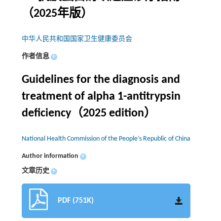
（2025年版）
中华人民共和国国家卫生健康委员会
作者信息
+
Guidelines for the diagnosis and
treatment of alpha 1-antitrypsin
deficiency（2025 edition）
National Health Commission of the People’s Republic of China
Author information
+
文章历史
+
PDF (751K)