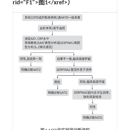
rid="F1">图1</xref>）