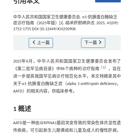
引用本文
中华人民共和国国家卫生健康委员会. α1-抗胰蛋白酶缺乏
症诊疗指南（2025年版）[J].
临床肝胆病杂志
, 2025, 41(09):
1752-1755 DOI:10.12449/JCH250906
上一篇
下一篇
2025年6月，中华人民共和国国家卫生健康委员会发布了
［
1
］
《第二批罕见病目录》中86个病种的诊疗指南
，旨在
进一步提高我国罕见病诊疗规范化水平，本文特摘录其中
关于α1-抗胰蛋白酶缺乏症（alpha 1-antitrypsin deficiency，
AATD）的相关内容，供临床参考。
1 概述
AATD是一种由
SERPINA1
基因突变导致的常染色体共显性遗
传疾病，可引起新生儿期黄疸和儿童及成人的慢性肝病，