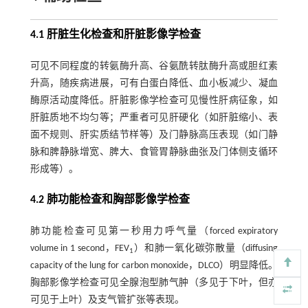
4.1 肝脏生化检查和肝脏影像学检查
可见不同程度的转氨酶升高、谷氨酰转肽酶升高或胆红素
升高，随疾病进展，可有白蛋白降低、血小板减少、凝血
酶原活动度降低。肝脏影像学检查可见慢性肝病征象，如
肝脏质地不均匀等；严重者可见肝硬化（如肝脏缩小、表
面不规则、肝实质结节样等）及门静脉高压表现（如门静
脉和脾静脉增宽、脾大、食管胃静脉曲张及门体侧支循环
形成等）。
4.2 肺功能检查和胸部影像学检查
肺功能检查可见第一秒用力呼气量（forced expiratory
volume in 1 second，FEV
）和肺一氧化碳弥散量（diffusing
1
capacity of the lung for carbon monoxide，DLCO）明显降低。
胸部影像学检查可见全腺泡型肺气肿（多见于下叶，但亦
可见于上叶）及支气管扩张等表现。