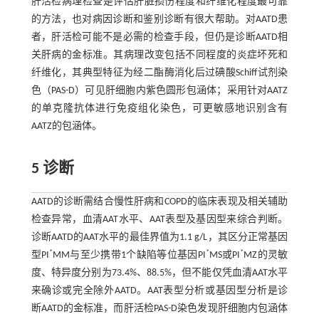
肝活检病理检查是评估肝脏损伤程度和纤维化程度最可靠
的方法，也对病因诊断和鉴别诊断有很大帮助。对AATD患
者，肝活检可能不是必需的检查手段，但仍是诊断AATD相
关肝病的金标准。其病理改变包括不同程度的炎症坏死和
纤维化，其典型特征为经二酯酶消化后过碘酸Schiff试剂染
色（PAS-D）可见肝细胞内紫色圆形包涵体；采用针对AATZ
的单克隆抗体进行免疫组化染色，可更敏感地识别含有
AATZ的包涵体。
5 诊断
AATD的诊断需结合慢性肝病和COPD的临床表现及相关辅助
检查异常，血清AAT水平、AAT表型及基因型来综合判断。
诊断AATD的AAT水平的最佳界值为1.1 g/L，其区分正常基因
*
*
*
型PI
MM与至少携带1个缺陷等位基因PI
MS或PI
MZ的灵敏
度、特异度分别为73.4%、88.5%，但不能仅凭血清AAT水平
来确诊或完全除外AATD。AAT表型分析或基因型分析是诊
断AATD的金标准，而肝活检PAS-D染色发现肝细胞内包涵体