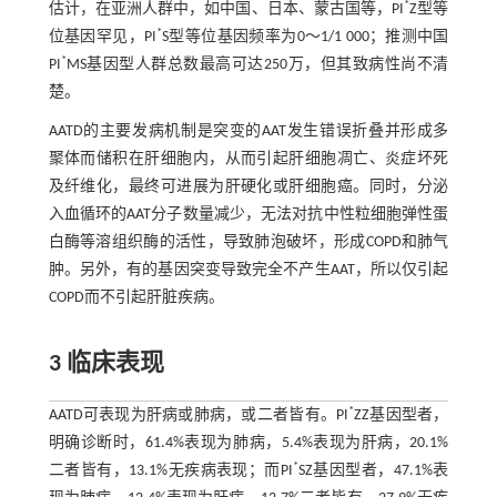
*
估计，在亚洲人群中，如中国、日本、蒙古国等，PI
Z型等
*
位基因罕见，PI
S型等位基因频率为0～1/1 000；推测中国
*
PI
MS基因型人群总数最高可达250万，但其致病性尚不清
楚。
AATD的主要发病机制是突变的AAT发生错误折叠并形成多
聚体而储积在肝细胞内，从而引起肝细胞凋亡、炎症坏死
及纤维化，最终可进展为肝硬化或肝细胞癌。同时，分泌
入血循环的AAT分子数量减少，无法对抗中性粒细胞弹性蛋
白酶等溶组织酶的活性，导致肺泡破坏，形成COPD和肺气
肿。另外，有的基因突变导致完全不产生AAT，所以仅引起
COPD而不引起肝脏疾病。
3 临床表现
*
AATD可表现为肝病或肺病，或二者皆有。PI
ZZ基因型者，
明确诊断时，61.4%表现为肺病，5.4%表现为肝病，20.1%
*
二者皆有，13.1%无疾病表现；而PI
SZ基因型者，47.1%表