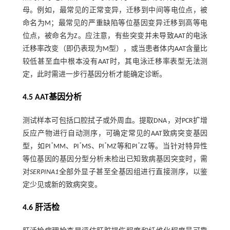
母。例如，最常见的正常变异，迁移到中间等电位点，被
命名为M；最常见的严重缺陷等位基因变异迁移到高等电
位点，被命名为Z。应注意，有些突变并未导致AAT的电泳
迁移率改变（即仍表现为M型），或当患者体内AAT含量比
较低甚至血中根本没有AAT时，其电泳迁移率表型无法测
定，此时需进一步行基因分析才能确定诊断。
4.5 AAT基因分析
测试样本可包括口腔拭子或外周血。提取DNA，对PCR扩增
反应产物进行自动测序，可确定常见的AAT致病突变基因
*
*
*
*
型，如PI
MM、PI
MS、PI
MZ等和PI
ZZ等。当针对特异性
等位基因的基因分型分析未检出已知致病基因突变时，需
对
SERPINA1
全部外显子甚至全基因组进行直接测序，以鉴
定少见或新的致病突变。
4.6 肝活检