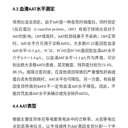
4.3 血清AAT水平测定
常用比浊法测定。由于AAT是一种急性时相蛋白，同时测定
C反应蛋白（c-reactive protein，CRP）有助于排除炎症对于
AAT的影响。CRP增高时，AAT检测结果不予采纳；CRP正常
*
时，AAT水平方可用于诊断AATD。大多数PI
ZZ基因型血清
*
*
*
AAT水平<0.5 g/L，PI
SZ、PI
MZ及PI
MS基因型血清AAT水平
介于0.5～1.4 g/L。以血清AAT水平<1.1 g/L作为界值，可识
别出绝大多数AATD患者，其灵敏度、特异度分别为73.4%、
88.5%。值得注意的是，在其他原因导致的严重慢性肝病或
蛋白丢失性肠病时，AAT水平也可降低。另一方面，有些基
因变异所致的AATD不一定有血清AAT水平降低。因此，不
能仅凭血液AAT水平来确诊或完全除外AATD。
4.4 AAT表型
根据主要变异体在等电聚焦电泳中的迁移率，从低等电位
点到高等电位点，以字母顺序为AAT基因变异分配一个字