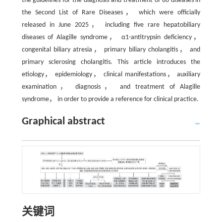
the guidelines for the diagnosis and treatment of 86 diseases in
the Second List of Rare Diseases， which were officially
released in June 2025， including five rare hepatobiliary
diseases of Alagille syndrome， α1-antitrypsin deficiency，
congenital biliary atresia， primary biliary cholangitis， and
primary sclerosing cholangitis. This article introduces the
etiology， epidemiology， clinical manifestations， auxiliary
examination， diagnosis， and treatment of Alagille
syndrome， in order to provide a reference for clinical practice.
Graphical abstract
关键词