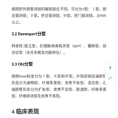
按照肝外胆管闭锁的解剖部位不同，可分为3型：Ⅰ型，胆
总管闭锁；Ⅱ型，肝总管闭锁；Ⅲ型，肝门部闭锁，占90%
以上。
3.2 Davenport分型
特发性/孤立型，巨细胞病毒相关型（IgM）、囊肿型、综
合征型（合并多脾及内脏转位）。
3.3 Ohi分型
按照Kasai标准分为Ⅰ型、Ⅱ型和Ⅲ型；Ⅲ型闭锁远端胆管
形态分为通畅型、纤维条索型、发育不良型、混合型；近
端胆管形态分为扩张型、发育不全型、胆湖型、纤维条索
型、纤维斑块型及发育不良型。
4 临床表现