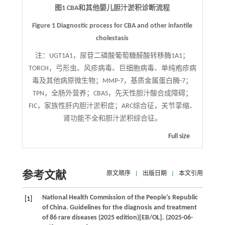
图1 CBA和其他婴儿胆汁淤积诊断流程
Figure 1 Diagnostic process for CBA and other infantile
cholestasis
注：
​​UGT1A1，尿苷二磷酸葡萄糖醛酸转移酶1A1​；
TORCH，弓形虫、风疹病毒、巨细胞病毒、单纯疱疹病
毒及其他病原微生物；MMP-7，基质金属蛋白酶-7​；
TPN，全肠外营养​；CBAS，先天性胆汁酸合成障碍；
FIC，家族性肝内胆汁淤积症；ARC综合征，关节挛缩、
肾功能不全和胆汁淤积综合征。
Full size
参考文献
原文顺序
|
出版日期
|
本文引用
National Health Commission of the People’s Republic
[1]
of China. Guidelines for the diagnosis and treatment
of 86 rare diseases (2025 edition)[EB/OL]. (2025-06-