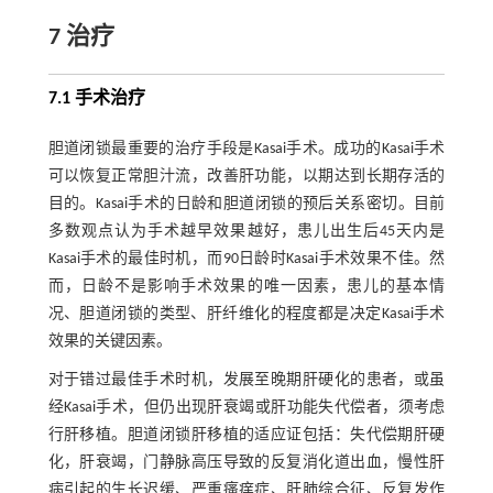
7 治疗
7.1 手术治疗
胆道闭锁最重要的治疗手段是Kasai手术。成功的Kasai手术
可以恢复正常胆汁流，改善肝功能，以期达到长期存活的
目的。Kasai手术的日龄和胆道闭锁的预后关系密切。目前
多数观点认为手术越早效果越好，患儿出生后45天内是
Kasai手术的最佳时机，而90日龄时Kasai手术效果不佳。然
而，日龄不是影响手术效果的唯一因素，患儿的基本情
况、胆道闭锁的类型、肝纤维化的程度都是决定Kasai手术
效果的关键因素。
对于错过最佳手术时机，发展至晚期肝硬化的患者，或虽
经Kasai手术，但仍出现肝衰竭或肝功能失代偿者，须考虑
行肝移植。胆道闭锁肝移植的适应证包括：失代偿期肝硬
化，肝衰竭，门静脉高压导致的反复消化道出血，慢性肝
病引起的生长迟缓、严重瘙痒症、肝肺综合征、反复发作