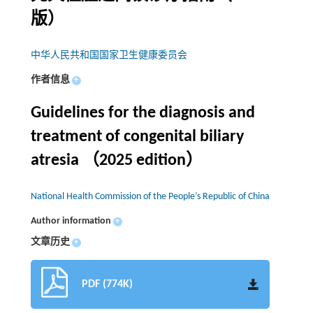
版）
中华人民共和国国家卫生健康委员会
作者信息
+
Guidelines for the diagnosis and
treatment of congenital biliary
atresia （2025 edition）
National Health Commission of the People’s Republic of China
Author information
+
文章历史
+
PDF (774K)