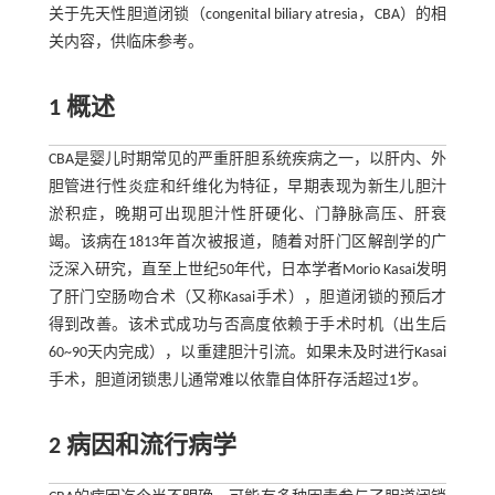
关于先天性胆道闭锁（congenital biliary atresia，CBA）的相
关内容，供临床参考。
1 概述
CBA是婴儿时期常见的严重肝胆系统疾病之一，以肝内、外
胆管进行性炎症和纤维化为特征，早期表现为新生儿胆汁
淤积症，晚期可出现胆汁性肝硬化、门静脉高压、肝衰
竭。该病在1813年首次被报道，随着对肝门区解剖学的广
泛深入研究，直至上世纪50年代，日本学者Morio Kasai发明
了肝门空肠吻合术（又称Kasai手术），胆道闭锁的预后才
得到改善。该术式成功与否高度依赖于手术时机（出生后
60~90天内完成），以重建胆汁引流。如果未及时进行Kasai
手术，胆道闭锁患儿通常难以依靠自体肝存活超过1岁。
2 病因和流行病学