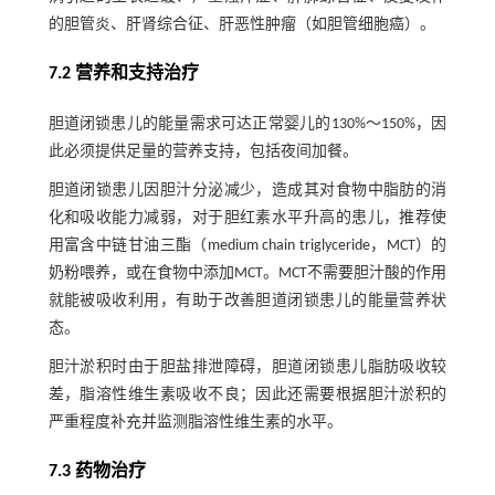
的胆管炎、肝肾综合征、肝恶性肿瘤（如胆管细胞癌）。
7.2 营养和支持治疗
胆道闭锁患儿的能量需求可达正常婴儿的130%～150%，因
此必须提供足量的营养支持，包括夜间加餐。
胆道闭锁患儿因胆汁分泌减少，造成其对食物中脂肪的消
化和吸收能力减弱，对于胆红素水平升高的患儿，推荐使
用富含中链甘油三酯（medium chain triglyceride，MCT）的
奶粉喂养，或在食物中添加MCT。MCT不需要胆汁酸的作用
就能被吸收利用，有助于改善胆道闭锁患儿的能量营养状
态。
胆汁淤积时由于胆盐排泄障碍，胆道闭锁患儿脂肪吸收较
差，脂溶性维生素吸收不良；因此还需要根据胆汁淤积的
严重程度补充并监测脂溶性维生素的水平。
7.3 药物治疗