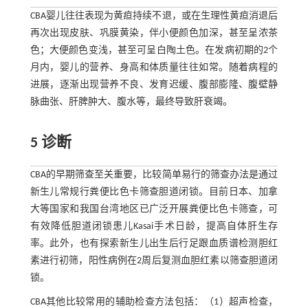
CBA婴儿往往表现为黄疸持续不退，或在生理性黄疸消退后
再次出现皮肤、巩膜黄染，伴小便颜色加深，甚至呈浓茶
色；大便颜色变浅，甚至可呈白陶土色。在发病初期的2个
月内，婴儿的营养、身高和体质量往往如常。随着病程的
进展，逐渐出现营养不良、发育迟缓、腹部膨隆、腹壁静
脉曲张、肝脾肿大、腹水等，最终导致肝衰竭。
5 诊断
CBA的早期筛查至关重要，比较简单易行的筛查办法是通过
新生儿常规行粪便比色卡筛查胆道闭锁。目前日本、加拿
大等国家和我国台湾地区已广泛开展粪便比色卡筛查，可
有效降低胆道闭锁患儿Kasai手术日龄，提高自体肝生存
率。此外，也有探索新生儿出生后行足跟血质谱检测胆红
素进行初筛，阳性病例在2周后复测血胆红素以筛查胆道闭
锁。
CBA其他比较常用的辅助检查方法包括：（1）超声检查，