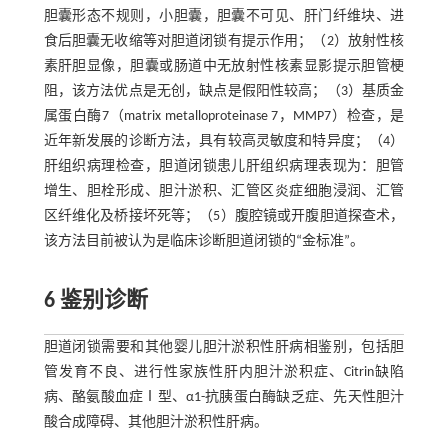
胆囊形态不规则，小胆囊，胆囊不可见、肝门纤维块、进
食后胆囊无收缩等对胆道闭锁有提示作用；（2）放射性核
素肝胆显像，胆囊或肠道中无放射性核素显影提示胆管梗
阻，该方法优点是无创，缺点是假阳性较高；（3）基质金
属蛋白酶7（matrix metalloproteinase 7，MMP7）检查，是
近年新发展的诊断方法，具有较高灵敏度和特异度；（4）
肝组织病理检查，胆道闭锁患儿肝组织病理表现为：胆管
增生、胆栓形成、胆汁淤积、汇管区炎症细胞浸润、汇管
区纤维化及桥接坏死等；（5）腹腔镜或开腹胆道探查术，
该方法目前被认为是临床诊断胆道闭锁的“金标准”。
6 鉴别诊断
胆道闭锁需要和其他婴儿胆汁淤积性肝病相鉴别，包括胆
管发育不良、进行性家族性肝内胆汁淤积症、Citrin缺陷
病、酪氨酸血症Ⅰ型、α1-抗胰蛋白酶缺乏症、先天性胆汁
酸合成障碍、其他胆汁淤积性肝病。