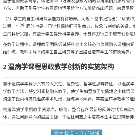
基于这些教学需求，适配各章节方证及思政内涵的系统案例资源库有待
方法，有助于引导学生有意识地运用哲学方法辨析临床问题，启思明智
（3）学生的自主科研探索能力有待培养。习近平总书记指出：“从某
［
3
］
过程。”
同时也是一门学科保持鲜活生命力，传承与创新的关键。
生的科研兴趣，有益于学生提升科学素养，于身体力行之中培育创新进
在教学过程中，课程教学团队尝试将社会主义核心价值观融入课程内涵
维训练、教师引导下的学生自主研究等多重路径培育学生的道德素养。
2 温病学课程思政教学创新的实施架构
鉴于温病学学科所具有的人文性、复杂性、哲学性思辨特征，以温病学
学教学方法，将史料素材融入教学，使学生如置身历史情境之中体悟温
海派丁氏内科流派温病学术思想，凝练学术问题，丰实温病学教学的理
构建温病学案例教学资源库，吸纳、整合包含最新的反映时代疾病谱
体，通过问题导向的层层质疑，于抽丝剥茧之中培养学生中医思辨精神