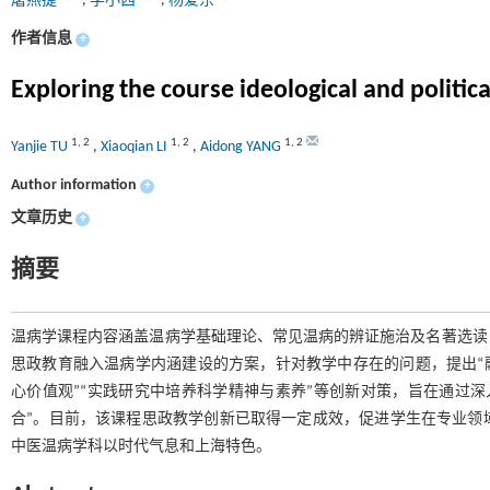
屠燕捷
,
李小茜
,
杨爱东
作者信息
+
Exploring the course ideological and politic
1
,
2
1
,
2
1
,
2
Yanjie TU
,
Xiaoqian LI
,
Aidong YANG
Author information
+
文章历史
+
摘要
温病学课程内容涵盖温病学基础理论、常见温病的辨证施治及名著选读
思政教育融入温病学内涵建设的方案，针对教学中存在的问题，提出“
心价值观”“实践研究中培养科学精神与素养”等创新对策，旨在通过
合”。目前，该课程思政教学创新已取得一定成效，促进学生在专业领
中医温病学科以时代气息和上海特色。