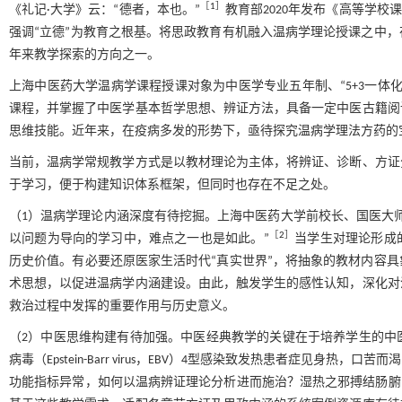
［
1
］
《礼记·大学》云：“德者，本也。”
教育部2020年发布《高等学
强调“立德”为教育之根基。将思政教育有机融入温病学理论授课之中
年来教学探索的方向之一。
上海中医药大学温病学课程授课对象为中医学专业五年制、“5+3一体
课程，并掌握了中医学基本哲学思想、辨证方法，具备一定中医古籍阅
思维技能。近年来，在疫病多发的形势下，亟待探究温病学理法方药的
当前，温病学常规教学方式是以教材理论为主体，将辨证、诊断、方证
于学习，便于构建知识体系框架，但同时也存在不足之处。
（1）温病学理论内涵深度有待挖掘。上海中医药大学前校长、国医大
［
2
］
以问题为导向的学习中，难点之一也是如此。”
当学生对理论形成
历史价值。有必要还原医家生活时代“真实世界”，将抽象的教材内容
术思想，以促进温病学内涵建设。由此，触发学生的感性认知，深化对
救治过程中发挥的重要作用与历史意义。
（2）中医思维构建有待加强。中医经典教学的关键在于培养学生的中
病毒（Epstein-Barr virus，EBV）4型感染致发热患者症见
功能指标异常，如何以温病辨证理论分析进而施治？湿热之邪搏结肠腑