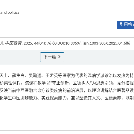
and politics
引用格式
].
中医教育
, 2025, 44(04): 76-80 DOI:10.3969/j.issn.1003-305X.2025.04.686
下一篇
天士、薛生白、吴鞠通、王孟英等医家为代表的温病学派诊治以发热为特
桥梁性课程。该课程教学以“守正创新，立德树人”为思想引领，充分挖掘
反映当前中西医融合诊疗该类疾病的前沿进展，以理论讲解结合医著品读
化学生中医思辨能力、实践探索能力，兼以塑造其人文、医德素养，以期