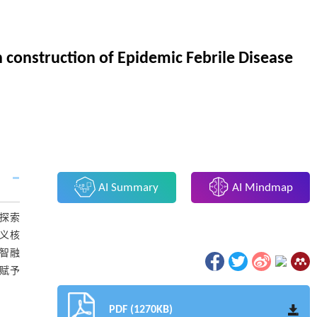
n construction of Epidemic Febrile Disease
AI Summary
AI Mindmap
探索
义核
智融
赋予
PDF (1270KB)