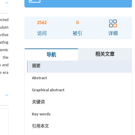
ected
2562
0
culum
访问
被引
详细
ctive
ating
demic
相关文章
导航
， the
h and
摘要
e era
Abstract
Graphical abstract
关键词
Key words
引用本文