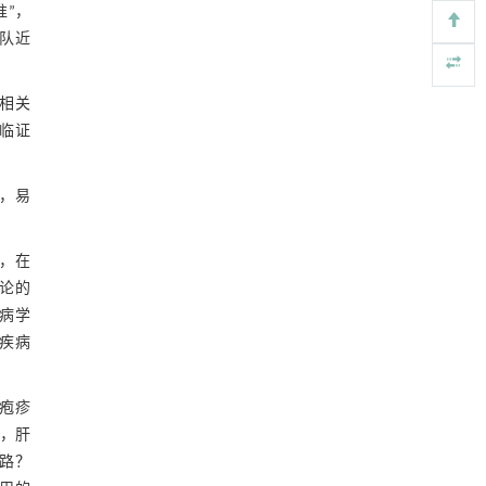
准”，
迈向聚合物循环发展的未来
[4]
队近
Engineering
. 2026, Vol.58(3): 1-303
https://doi.org/10.1016/j.eng.2026.01.007
础相关
动力学引导的聚对苯二甲酸乙二酯可控低聚解
[5]
聚及其定制化高性能聚合物升级回收
临证
Engineering
. 2026, Vol.58(3): 1-303
https://doi.org/10.1016/j.eng.2026.02.010
，易
，在
论的
病学
疾病
疱疹
大，肝
路？