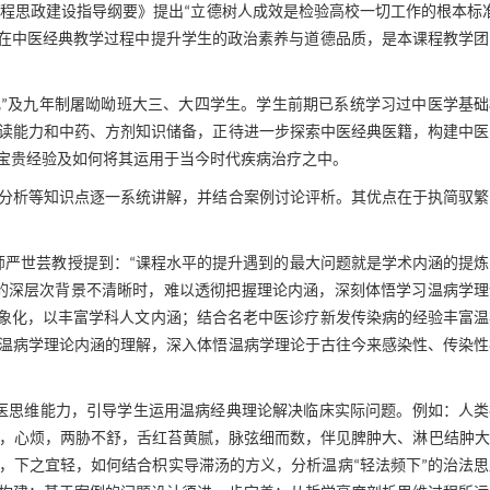
校课程思政建设指导纲要》提出“立德树人成效是检验高校一切工作的根本标
，在中医经典教学过程中提升学生的政治素养与道德品质，是本课程教学团
化”及九年制屠呦呦班大三、大四学生。学生前期已系统学习过中医学基
读能力和中药、方剂知识储备，正待进一步探索中医经典医籍，构建中医
宝贵经验及如何将其运用于当今时代疾病治疗之中。
分析等知识点逐一系统讲解，并结合案例讨论评析。其优点在于执简驭繁
师严世芸教授提到：“课程水平的提升遇到的最大问题就是学术内涵的提炼
的深层次背景不清晰时，难以透彻把握理论内涵，深刻体悟学习温病学理
具象化，以丰富学科人文内涵；结合名老中医诊疗新发传染病的经验丰富温
温病学理论内涵的理解，深入体悟温病学理论于古往今来感染性、传染性
医思维能力，引导学生运用温病经典理论解决临床实际问题。例如：人类
身热，口苦而渴，心烦，两胁不舒，舌红苔黄腻，脉弦细而数，伴见脾肿大、淋巴结肿
，下之宜轻，如何结合枳实导滞汤的方义，分析温病“轻法频下”的治法思