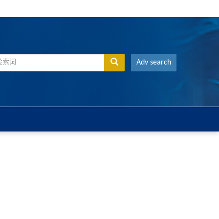
Adv search