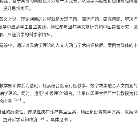
构建；基于案例的问题设计须进一步完善；从哲学高度剖析思维过程所运
，提升思辨水平。
种意义上说，理论创新的过程就是发现问题、筛选问题、研究问题、解决问
教学中鼓励学生自主实践，通过参与温病学文献研究和中医实验研究，激
取、严谨治学的科学家精神。
建设中，通过以温病学理论的人文内涵与学术内涵挖掘、案例为载体的中
教学知识体系为基础，探索结合医家行医轶事、数字故事融合人文内涵的
病学理论。同时，运用“扎根理论”研究，传承以国医大师严世芸教授为代
［
4
-
5
］
论内涵
。
特征的感染性、传染性疾病诊疗典型医案，精细化设置教学方案，以案例
［
6
］
，提升哲学认知维度
。具体见
图1
。