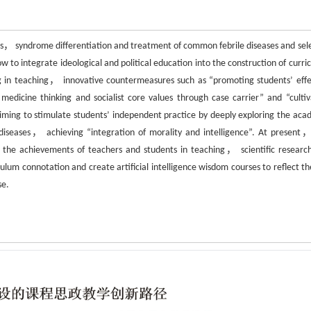
ases， syndrome differentiation and treatment of common febrile diseases and sel
 to integrate ideological and political education into the construction of curri
ing in teaching， innovative countermeasures such as “promoting students’ effe
 medicine thinking and socialist core values through case carrier” and “cultiv
iming to stimulate students’ independent practice by deeply exploring the aca
e diseases， achieving “integration of morality and intelligence”. At present
 the achievements of teachers and students in teaching， scientific researc
ulum connotation and create artificial intelligence wisdom courses to reflect th
se.