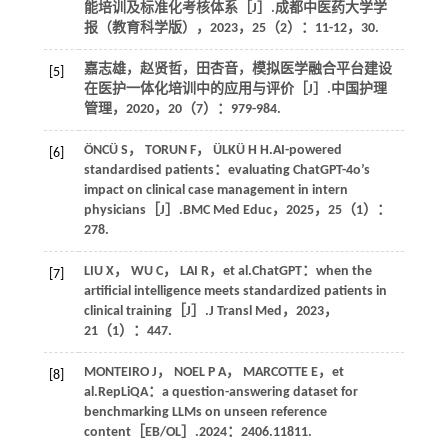
能培训及标准化考核体系［J］.
成都中医药大学学
报（教育科学版）
，
2023
，
25
（2）：11-12，30.
嘉志雄，赵贤哲，田杏音，模拟医学融合平台建设
[5]
在医护一体化培训中的应用与评价［J］.
中国护理
管理
，
2020
，
20
（7）：979-984.
ÖNCÜ
S
，
TORUN
F
，
ÜLKÜ
H H
.AI-powered
[6]
standardised patients：evaluating ChatGPT-4o’s
impact on clinical case management in intern
physicians［J］.
BMC Med Educ
，
2025
，
25
（1）：
278.
LIU
X
，
WU
C
，
LAI
R
，et al.ChatGPT：when the
[7]
artificial intelligence meets standardized patients in
clinical training［J］.
J Transl Med
，
2023
，
21
（1）：447.
MONTEIRO
J
，
NOEL
P A
，
MARCOTTE
E
，et
[8]
al.RepLiQA：a question-answering dataset for
benchmarking LLMs on unseen reference
content［EB/OL］.2024：2406.11811.