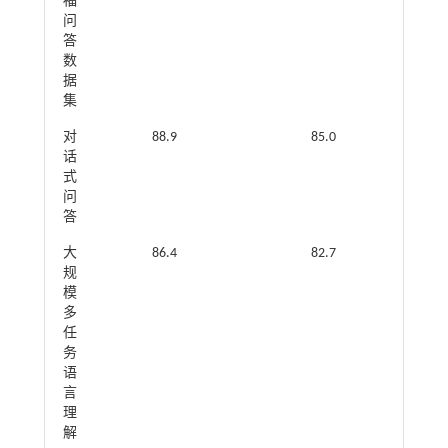
福
问
答
数
据
集
对
88.9
85.0
话
式
问
答
大
86.4
82.7
规
模
多
任
务
语
言
理
解