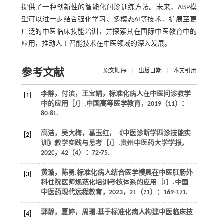
提供了一种创新性的智能化问诊训练方法。未来，AISP模
型可以进一步结合强化学习、多模态AI等技术，扩展至更
广泛的中医临床技能培训，并探索其在国际中医教育中的
应用，推动人工智能技术在中医领域的深入发展。
参考文献
原文顺序
|
出版日期
|
本文引用
李静，付滨，王宝娟，标准化病人在中医问诊教学
[1]
中的应用［J］.
中国高等医学教育
，
2019
（11）：
80-81.
高洁，吴大梅，葛玉红，《中医诊断学四诊技能实
[2]
训》教学实践与思考［J］.
贵州中医药大学学报
，
2020
，
42
（4）：72-75.
黄璇，陈勇.标准化病人结合医学模具在中医肛肠外
[3]
科住院医师规范化培训考核体系的应用［J］.
中国
中医药现代远程教育
，
2023
，
21
（21）：169-171.
郭静，夏婷，周珊.基于标准化病人构建中医临床技
[4]