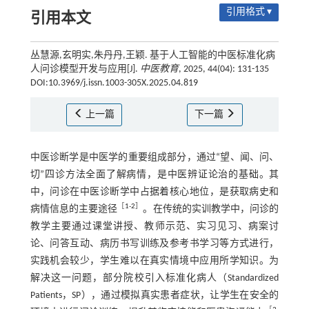
引用格式 ▾
引用本文
丛慧源,玄明实,朱丹丹,王颖. 基于人工智能的中医标准化病
人问诊模型开发与应用[J].
中医教育
, 2025, 44(04): 131-135
DOI:10.3969/j.issn.1003-305X.2025.04.819
上一篇
下一篇
中医诊断学是中医学的重要组成部分，通过“望、闻、问、
切”四诊方法全面了解病情，是中医辨证论治的基础。其
中，问诊在中医诊断学中占据着核心地位，是获取病史和
［
1
-
2
］
病情信息的主要途径
。在传统的实训教学中，问诊的
教学主要通过课堂讲授、教师示范、实习见习、病案讨
论、问答互动、病历书写训练及参考书学习等方式进行，
实践机会较少，学生难以在真实情境中应用所学知识。为
解决这一问题，部分院校引入标准化病人（Standardized
Patients，SP），通过模拟真实患者症状，让学生在安全的