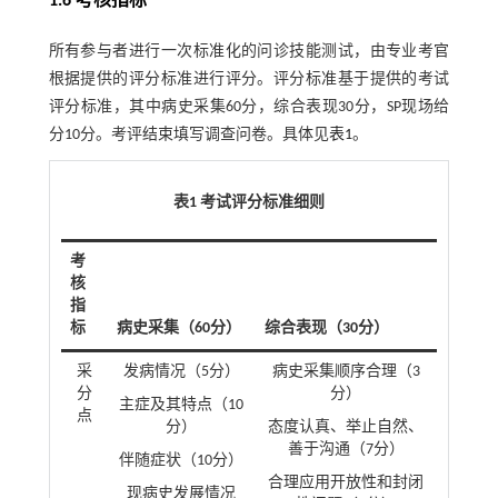
1.6 考核指标
所有参与者进行一次标准化的问诊技能测试，由专业考官
根据提供的评分标准进行评分。评分标准基于提供的考试
评分标准，其中病史采集60分，综合表现30分，SP现场给
分10分。考评结束填写调查问卷。具体见
表1
。
表1 考试评分标准细则
考
核
指
标
病史采集（60分）
综合表现（30分）
采
发病情况（5分）
病史采集顺序合理（3
分
分）
主症及其特点（10
点
分）
态度认真、举止自然、
善于沟通（7分）
伴随症状（10分）
合理应用开放性和封闭
现病史发展情况