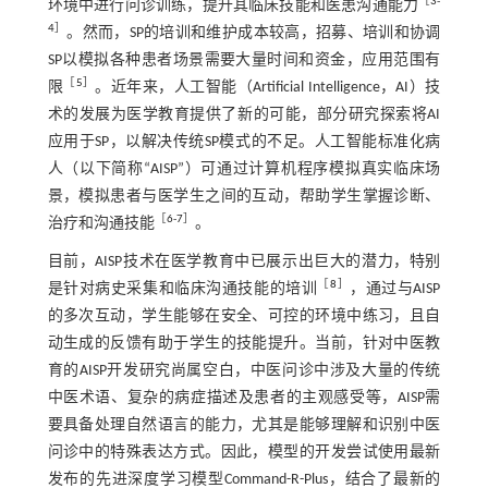
［
3
-
环境中进行问诊训练，提升其临床技能和医患沟通能力
4
］
。然而，SP的培训和维护成本较高，招募、培训和协调
SP以模拟各种患者场景需要大量时间和资金，应用范围有
［
5
］
限
。近年来，人工智能（Artificial Intelligence，AI）技
术的发展为医学教育提供了新的可能，部分研究探索将AI
应用于SP，以解决传统SP模式的不足。人工智能标准化病
人（以下简称“AISP”）可通过计算机程序模拟真实临床场
景，模拟患者与医学生之间的互动，帮助学生掌握诊断、
［
6
-
7
］
治疗和沟通技能
。
目前，AISP技术在医学教育中已展示出巨大的潜力，特别
［
8
］
是针对病史采集和临床沟通技能的培训
，通过与AISP
的多次互动，学生能够在安全、可控的环境中练习，且自
动生成的反馈有助于学生的技能提升。当前，针对中医教
育的AISP开发研究尚属空白，中医问诊中涉及大量的传统
中医术语、复杂的病症描述及患者的主观感受等，AISP需
要具备处理自然语言的能力，尤其是能够理解和识别中医
问诊中的特殊表达方式。因此，模型的开发尝试使用最新
发布的先进深度学习模型Command-R-Plus，结合了最新的