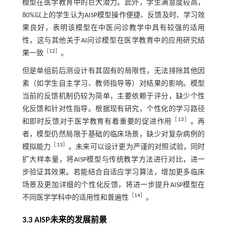
模型在医学教育中的巨大潜力。此外，学生满意度较高，
80%以上的学生认为AISP模型操作便捷、反馈及时、学习效
果良好，表明该模型在中医问诊教学中具有较强的适用
性，这与其他关于AI问诊模型在医学教育中的应用研究结
［
12
］
果一致
。
但是单组前后测设计有其固有的局限性，无法排除其他因
素（如学生自主学习、教师指导等）对结果的影响。模型
当前的反馈机制仍较为简单，主要依赖于评分，缺少个性
化反馈和针对性指导。根据现有研究，个性化的学习路径
［
13
］
和即时反馈对于医学教育有着重要的促进作用
。再
者，模型仍然局限于基础的临床场景，缺少对复杂病例的
［
13
］
模拟能力
。未来可以设计更为严谨的对照试验，同时
扩大样本量，将AISP模型与传统教学方法进行对比，进一
步验证其效果。若能结合自适应学习算法，增加更多临床
场景及更加详细的个性化反馈，将进一步提升AISP模型在
［
14
］
不同医学学科中的适用性和普遍性
。
3.3 AISP未来的发展前景