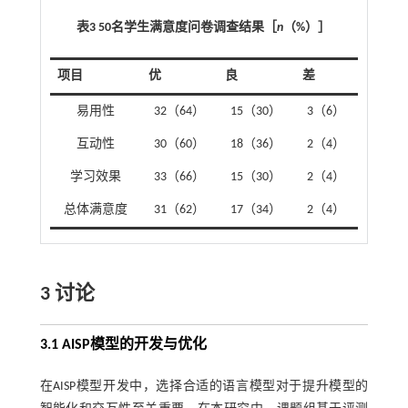
表3 50名学生满意度问卷调查结果［
n
（%）］
项目
优
良
差
易用性
32（64）
15（30）
3（6）
互动性
30（60）
18（36）
2（4）
学习效果
33（66）
15（30）
2（4）
总体满意度
31（62）
17（34）
2（4）
3 讨论
3.1 AISP模型的开发与优化
在AISP模型开发中，选择合适的语言模型对于提升模型的