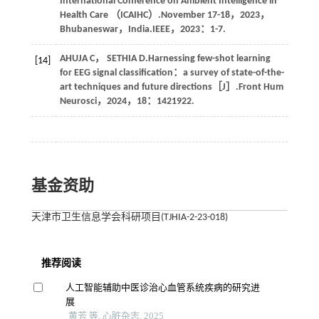
International Conference on Ambient Intelligence in
Health Care （ICAIHC）.November 17-18，2023，
Bhubaneswar，India.IEEE，
2023
：1-7.
AHUJA
C
，
SETHIA
D
.Harnessing few-shot learning
[14]
for EEG signal classification：a survey of state-of-the-
art techniques and future directions［J］.
Front Hum
Neurosci
，
2024
，
18
：1421922.
基金资助
天津市卫生信息学会科研项目(TJHIA-2-23-018)