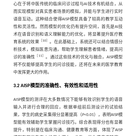
心在于将中医传统的临床问诊过程与AI技术有机结合，从
而实现模型对真实患者场景的模拟，并能与学生进行实时
语音互动。这种结合使得AISP模型具备了较高的教学互动
性和灵活性。然而模型的优化仍有提升空间，首先是AI技
术在语音识别和语义理解能力的优化，将显著提升医疗教
［
10
］
育系统的效果
。在此基础上，系统还可以结合情感分
析技术，模拟医患沟通，帮助学生理解患者情绪，提高问
［
11
］
诊的准确性
。通过这些技术的优化与融合，AISP模型
将不仅能够提高学生的问诊技能，还将在未来的医学教育
中发挥更大的作用。
3.2 AISP模型的准确性、有效性和适用性
AISP模型的测评在大多数情况下能够有效识别学生的语音
输入并进行合理的回应，根据单组前后测设计的试验结
果，学生的病史采集得分显著提高（
P
<0.01），表明AISP模
型能有效辅助学生掌握问诊技巧。综合表现得分也有显著
提升，特别是在临床沟通、健康教育等方面，体现了AISP