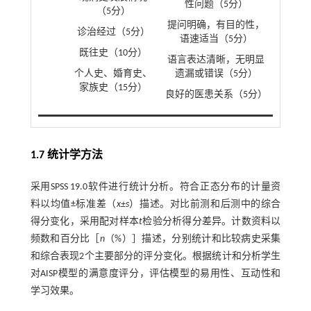
性问题（5分）
（5分）
提问明确，有目的性，
诊治经过（5分）
语速适当（5分）
既往史（10分）
语言表达清晰，无明显
个人史、婚育史、
遗漏或错误（5分）
家族史（15分）
良好的医患关系（5分）
1.7 统计学方法
采用SPSS 19.0软件进行统计分析。符合正态分布的计量资
料以均值±标准差（
x±s
）描述。对比前测和后测中的综合
得分变化，采用配对样本
t
检验分析得分差异。计数资料以
频数和百分比［
n
（%）］描述，分别统计和比较病史采集
和综合表现2个主要部分的评分变化。根据统计和分析学生
对AISP模型的满意度评分，评估模型的易用性、互动性和
学习效果。