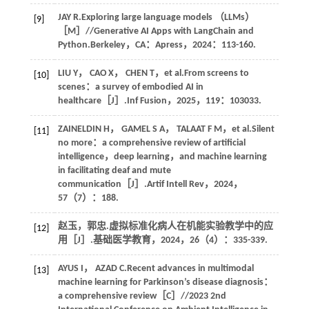
JAY R.Exploring large language models （LLMs）
[9]
［M］//
Generative AI Apps with LangChain and
Python
.Berkeley，CA：Apress，
2024
：113-160.
LIU
Y
，
CAO
X
，
CHEN
T
，et al.From screens to
[10]
scenes：a survey of embodied AI in
healthcare［J］.
Inf Fusion
，
2025
，
119
：103033.
ZAINELDIN
H
，
GAMEL
S A
，
TALAAT
F M
，et al.Silent
[11]
no more：a comprehensive review of artificial
intelligence，deep learning，and machine learning
in facilitating deaf and mute
communication［J］.
Artif Intell Rev
，
2024
，
57
（7）：188.
赵玉，郭忠.虚拟标准化病人在机能实验教学中的应
[12]
用［J］.
基础医学教育
，
2024
，
26
（4）：335-339.
AYUS
I
，
AZAD
C
.Recent advances in multimodal
[13]
machine learning for Parkinson’s disease diagnosis：
a comprehensive review［C］//2023 2nd