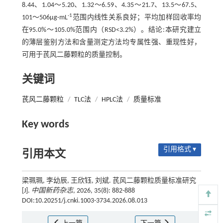
8.44、1.04～5.20、1.32～6.59、4.35～21.7、13.5～67.5、
-1
101～506μg·mL
范围内线性关系良好；平均加样回收率均
在95.0%～105.0%范围内（RSD<3.2%）。结论:本研究建立
的薄层鉴别方法和含量测定方法均专属性强、重现性好，
可用于芪风二藤颗粒的质量控制。
关键词
芪风二藤颗粒
/
TLC法
/
HPLC法
/
质量标准
Key words
引用格式 ▾
引用本文
梁珮珮, 李幼辰, 王欣钰, 刘斌. 芪风二藤颗粒质量标准研究
[J].
中国新药杂志
, 2026, 35(8): 882-888
DOI:10.20251/j.cnki.1003-3734.2026.08.013