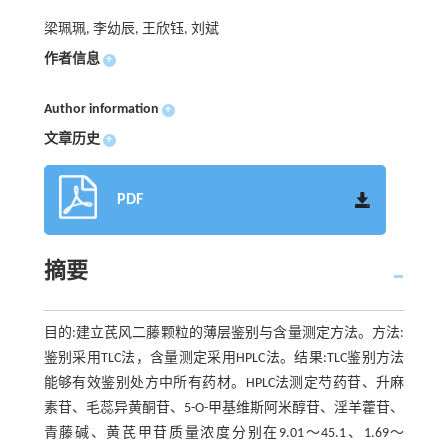
梁珮珮, 李幼辰, 王欣钰, 刘斌
作者信息
+
Author information
+
文章历史
+
PDF
摘要
目的:建立芪风二藤颗粒的薄层鉴别与含量测定方法。方法:
鉴别采用TLC法，含量测定采用HPLC法。结果:TLC鉴别方法
能够有效鉴别处方中所有药材。HPLC法测定芍药苷、升麻
素苷、毛蕊异黄酮苷、5-O-甲基维斯阿米醇苷、淫羊藿苷、
青藤碱、黄芪甲苷质量浓度分别在9.01～45.1、1.69～