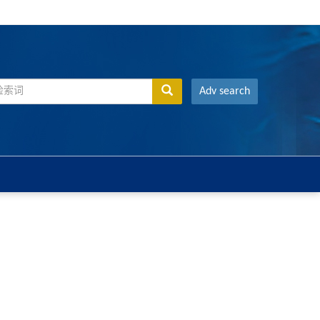
Adv search