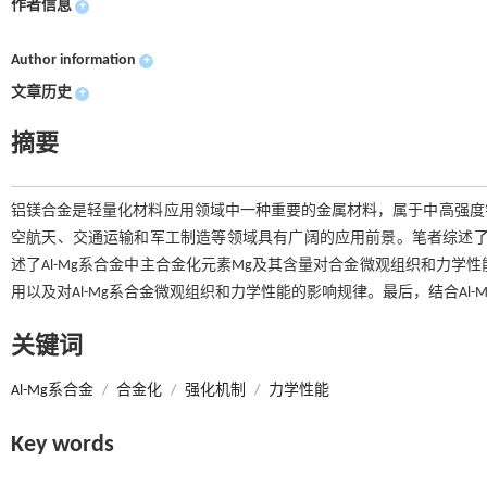
作者信息
+
Author information
+
文章历史
+
摘要
铝镁合金是轻量化材料应用领域中一种重要的金属材料，属于中高强度
空航天、交通运输和军工制造等领域具有广阔的应用前景。笔者综述了铝
述了Al-Mg系合金中主合金化元素Mg及其含量对合金微观组织和力学性能
用以及对Al-Mg系合金微观组织和力学性能的影响规律。最后，结合Al
关键词
Al-Mg系合金
/
合金化
/
强化机制
/
力学性能
Key words