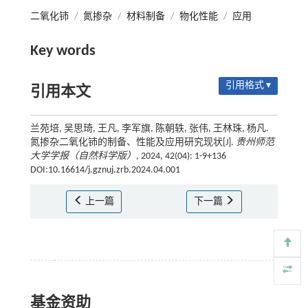
二氧化铈
/
氮掺杂
/
材料制备
/
物化性能
/
应用
Key words
引用格式 ▾
引用本文
兰苑培, 吴思琦, 王凡, 李军旗, 陈朝轶, 张伟, 王林珠, 杨凡.
氮掺杂二氧化铈的制备、性能及应用研究现状[J].
贵州师范
大学学报（自然科学版）
, 2024, 42(04): 1-9+136
DOI:10.16614/j.gznuj.zrb.2024.04.001
上一篇
下一篇
基金资助