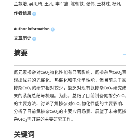
兰苑培, 吴思琦, 王凡, 李军旗, 陈朝轶, 张伟, 王林珠, 杨凡
作者信息
+
Author information
+
文章历史
+
摘要
氮元素掺杂对CeO
物化性能有显著影响，氮掺杂后CeO
表
2
2
现出优异的光催化、热催化和电化学性能，但目前关于氮
掺杂CeO
的研究相对较少，缺乏对现有氮掺杂CeO
研究成
2
2
果的系统总结与梳理。为此，总结了目前制备氮掺杂CeO
2
的主要方法、讨论了氮掺杂对CeO
物化性能的主要影响、
2
分析了目前氮掺杂CeO
的主要应用场景、展望了未来氮掺
2
杂CeO
需开展的主要研究工作。
2
关键词