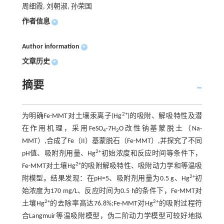
周细霞, 刘朝淑, 孙荣国
作者信息
+
Author information
+
文章历史
+
摘要
2+
为明确Fe-MMT对土壤汞离子(Hg
)的吸附、解吸特性及潜
在作用机理，采用FeSO
·7H
O改性钠基蒙脱土（Na-
4
2
MMT）,合成了Fe（II）基蒙脱石（Fe-MMT）,并探究了不同
2+
pH值、吸附剂用量、Hg
初始浓度和反应时间等条件下，
2+
Fe-MMT对土壤Hg
的吸附解吸特性、吸附动力学和等温吸
2+
附模型。结果发现：在pH=5、吸附剂用量为0.5 g、Hg
初
始浓度为170 mg/L、反应时间为0.5 h的条件下，Fe-MMT对
2+
2+
土壤Hg
的去除率高达76.8%;Fe-MMT对Hg
的吸附过程符
合Langmuir等温吸附模型，伪二阶动力学模型可较好地拟