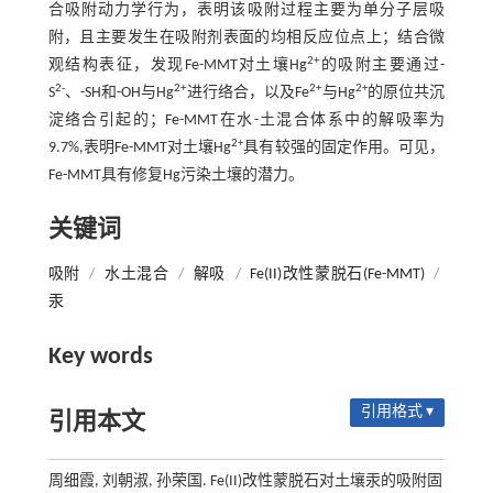
合吸附动力学行为，表明该吸附过程主要为单分子层吸
附，且主要发生在吸附剂表面的均相反应位点上；结合微
2+
观结构表征，发现Fe-MMT对土壤Hg
的吸附主要通过-
2-
2+
2+
2+
S
、-SH和-OH与Hg
进行络合，以及Fe
与Hg
的原位共沉
淀络合引起的；Fe-MMT在水-土混合体系中的解吸率为
2+
9.7%,表明Fe-MMT对土壤Hg
具有较强的固定作用。可见，
Fe-MMT具有修复Hg污染土壤的潜力。
关键词
吸附
/
水土混合
/
解吸
/
Fe(II)改性蒙脱石(Fe-MMT)
/
汞
Key words
引用格式 ▾
引用本文
周细霞, 刘朝淑, 孙荣国. Fe(II)改性蒙脱石对土壤汞的吸附固