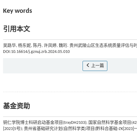
Key words
引用本文
吴路华, 杨东妮, 陈丹, 许凤婷, 魏珩. 贵州武陵山区生态系统质量评估与时
DOI:10.16614/j.gznuj.zrb.2024.05.010
上一篇
基金资助
铜仁学院博士科研启动基金项目(trxyDH2103); 国家自然科学基金项目(4226
[2023]5号); 贵州省基础研究计划(自然科学类)项目(黔科合基础-ZK[2023