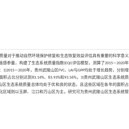
质量对于推动自然环境保护修复和生态恢复效益评估具有重要的科学意义
系统遥感参量，构建了生态系统质量指数(EQI)评估模型，测算了2015—2020
015—2020年，贵州武陵山区FVC、LAI与GPP均处于增长趋势，分别
主，面积占比分别达到83.14%、83.93%和93.56%。3)贵州武陵山区生态系统
贵州武陵山区生态系统质量总体均处于优和良的状态，且这些区域在各年的面积
退化区域则以玉屏、江口和万山区为主。研究可为贵州武陵山区生态系统管