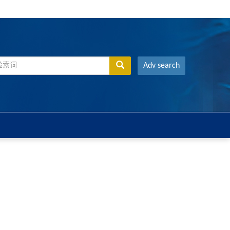
Adv search