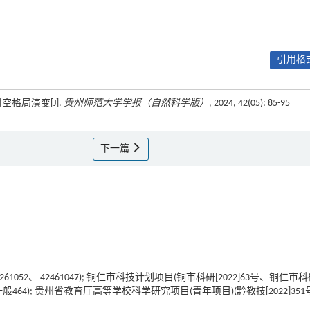
引用格式
空格局演变[J].
贵州师范大学学报（自然科学版）
, 2024, 42(05): 85-95
下一篇
1052、 42461047); 铜仁市科技计划项目(铜市科研[2022]63号、铜仁市
]一般464); 贵州省教育厅高等学校科学研究项目(青年项目)(黔教技[2022]351