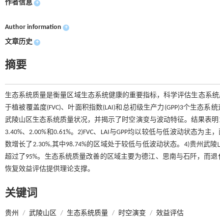
作者信息
+
Author information
+
文章历史
+
摘要
生态系统质量是衡量区域生态系统健康的重要指标，科学评估生态系统
于植被覆盖度(FVC)、叶面积指数(LAI)和总初级生产力(GPP)3个生态
武陵山区生态系统质量状况，并揭示了时空演变与波动特征。结果表明：1)2
3.40%、2.00%和0.61%。2)FVC、LAI与GPP均以较低与低波动状态为
数增长了2.30%,其中98.74%的区域处于较低与低波动状态。4)
超过了95%。生态系统质量改善的区域主要为德江、思南与石阡，而
恢复效益评估提供理论支撑。
关键词
贵州
/
武陵山区
/
生态系统质量
/
时空演变
/
效益评估