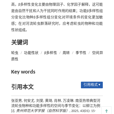
高，β多样性变化主要由物理因子、化学因子解释，这可能
是由自然干扰和人为干扰同时作用的结果；功能β多样性组
分变化比物种β多样性组分变化对环境条件的变化更加敏
感；在对河流轮虫群落研究时，应考虑轮虫的物种和功能
性状组成。
关键词
轮虫
/
功能性状
/
β多样性
/
周转
/
季节性
/
空间异
质性
Key words
引用格式 ▾
引用本文
张亚男, 何安尤, 刘斐, 黄琦, 肖林, 万凌琳. 南亚热带典型河
流轮虫物种和功能多样性的空间与季节变化：以柳江为例
[J].
贵州师范大学学报（自然科学版）
, 2025, 43(01): 15-