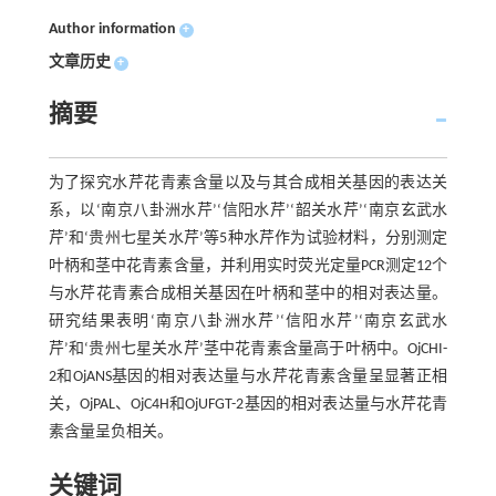
Author information
+
文章历史
+
摘要
为了探究水芹花青素含量以及与其合成相关基因的表达关
系，以‘南京八卦洲水芹’‘信阳水芹’‘韶关水芹’‘南京玄武水
芹’和‘贵州七星关水芹’等5种水芹作为试验材料，分别测定
叶柄和茎中花青素含量，并利用实时荧光定量PCR测定12个
与水芹花青素合成相关基因在叶柄和茎中的相对表达量。
研究结果表明‘南京八卦洲水芹’‘信阳水芹’‘南京玄武水
芹’和‘贵州七星关水芹’茎中花青素含量高于叶柄中。OjCHI-
2和OjANS基因的相对表达量与水芹花青素含量呈显著正相
关，OjPAL、OjC4H和OjUFGT-2基因的相对表达量与水芹花青
素含量呈负相关。
关键词