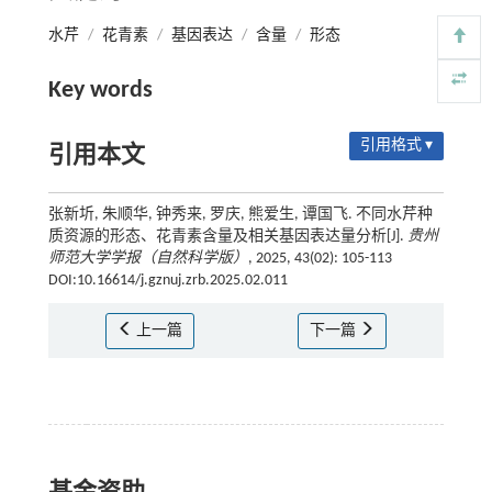
水芹
/
花青素
/
基因表达
/
含量
/
形态
Key words
引用格式 ▾
引用本文
张新圻, 朱顺华, 钟秀来, 罗庆, 熊爱生, 谭国飞. 不同水芹种
质资源的形态、花青素含量及相关基因表达量分析[J].
贵州
师范大学学报（自然科学版）
, 2025, 43(02): 105-113
DOI:10.16614/j.gznuj.zrb.2025.02.011
上一篇
下一篇