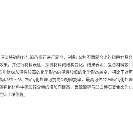
浸渍法将硫酸锌与凹凸棒石进行复合，制备出6种不同复合比的硫酸锌复合
复效果，并进行材料表征，探讨材料的结构变化。结果表明：复合材料较凹
均能使Cd从活性较高的化学形态向活性较低的化学形态转变，相比于对照
4.26%～36.17%;钝化处理可提高Cd的修复率，最高可达27.94%;钝化处
果随钝化材料中硫酸锌含量的增加而提高，当硫酸锌与凹凸棒石复合比为1
污染土壤修复。