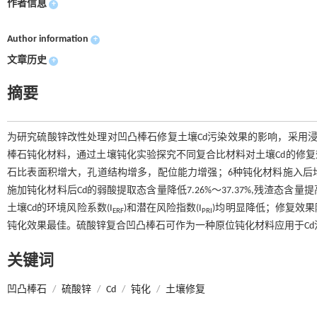
作者信息
+
Author information
+
文章历史
+
摘要
为研究硫酸锌改性处理对凹凸棒石修复土壤Cd污染效果的影响，采用
棒石钝化材料，通过土壤钝化实验探究不同复合比材料对土壤Cd的修
石比表面积增大，孔道结构增多，配位能力增强；6种钝化材料施入后
施加钝化材料后Cd的弱酸提取态含量降低7.26%～37.37%,残渣态含量提高
土壤Cd的环境风险系数(I
)和潜在风险指数(I
)均明显降低；修复效
ERF
PRI
钝化效果最佳。硫酸锌复合凹凸棒石可作为一种原位钝化材料应用于Cd
关键词
凹凸棒石
/
硫酸锌
/
Cd
/
钝化
/
土壤修复