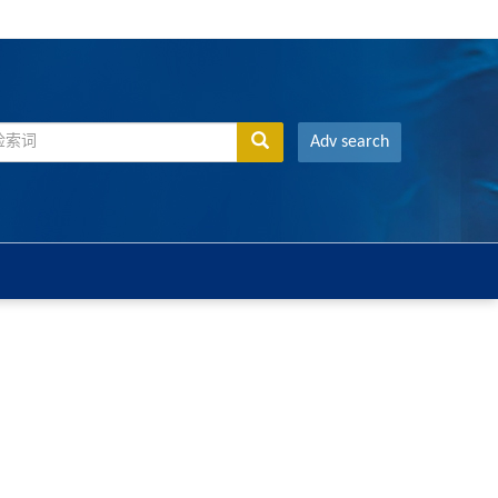
Adv search