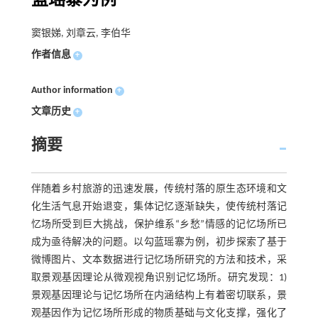
蓝瑶寨为例
窦银娣, 刘章云, 李伯华
作者信息
+
Author information
+
文章历史
+
摘要
伴随着乡村旅游的迅速发展，传统村落的原生态环境和文
化生活气息开始退变，集体记忆逐渐缺失，使传统村落记
忆场所受到巨大挑战，保护维系“乡愁”情感的记忆场所已
成为亟待解决的问题。以勾蓝瑶寨为例，初步探索了基于
微博图片、文本数据进行记忆场所研究的方法和技术，采
取景观基因理论从微观视角识别记忆场所。研究发现：1)
景观基因理论与记忆场所在内涵结构上有着密切联系，景
观基因作为记忆场所形成的物质基础与文化支撑，强化了