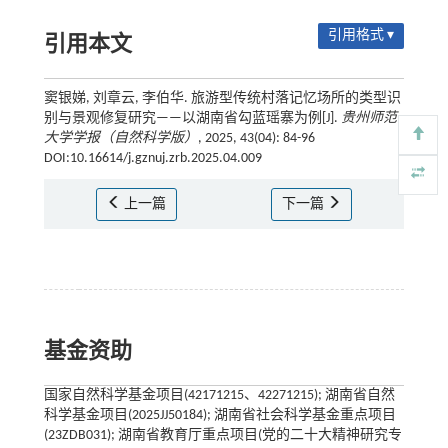
引用格式 ▾
引用本文
窦银娣, 刘章云, 李伯华. 旅游型传统村落记忆场所的类型识
别与景观修复研究——以湖南省勾蓝瑶寨为例[J].
贵州师范
大学学报（自然科学版）
, 2025, 43(04): 84-96
DOI:10.16614/j.gznuj.zrb.2025.04.009
上一篇
下一篇
基金资助
国家自然科学基金项目(42171215、42271215); 湖南省自然
科学基金项目(2025JJ50184); 湖南省社会科学基金重点项目
(23ZDB031); 湖南省教育厅重点项目(党的二十大精神研究专