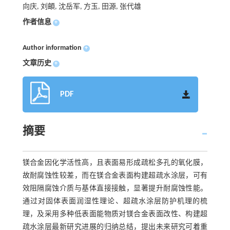
向庆, 刘頔, 沈岳军, 方玉, 田源, 张代雄
作者信息
+
Author information
+
文章历史
+
PDF
摘要
镁合金因化学活性高，且表面易形成疏松多孔的氧化膜，
故耐腐蚀性较差，而在镁合金表面构建超疏水涂层，可有
效阻隔腐蚀介质与基体直接接触，显著提升耐腐蚀性能。
通过对固体表面润湿性理论、超疏水涂层防护机理的梳
理，及采用多种低表面能物质对镁合金表面改性、构建超
疏水涂层最新研究进展的归纳总结，提出未来研究可着重