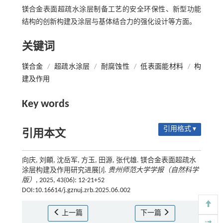
镁合金表面超疏水涂层制备工艺的安全环保性、新型功能
结构的创新构建及涂层与基体结合力的强化设计等方面。
关键词
镁合金
/
超疏水涂层
/
耐腐蚀性
/
低表面能材料
/
构
建及作用
Key words
引用格式 ▾
引用本文
向庆, 刘頔, 沈岳军, 方玉, 田源, 张代雄. 镁合金表面超疏水
涂层构建及作用研究进展[J].
贵州师范大学学报（自然科学
版）
, 2025, 43(06): 12-21+52
DOI:10.16614/j.gznuj.zrb.2025.06.002
上一篇
下一篇