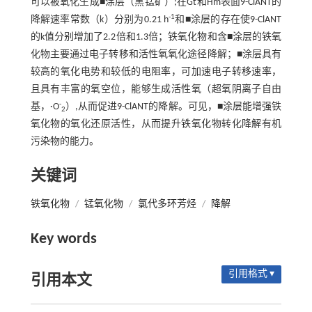
可以被氧化生成■涂层（黑锰矿）;在Gt和Hm表面9-ClANT的
-1
降解速率常数（k）分别为0.21 h
和■涂层的存在使9-ClANT
的k值分别增加了2.2倍和1.3倍；铁氧化物和含■涂层的铁氧
化物主要通过电子转移和活性氧氧化途径降解；■涂层具有
较高的氧化电势和较低的电阻率，可加速电子转移速率，
且具有丰富的氧空位，能够生成活性氧（超氧阴离子自由
-
基，·O
）,从而促进9-ClANT的降解。可见，■涂层能增强铁
2
氧化物的氧化还原活性，从而提升铁氧化物转化降解有机
污染物的能力。
关键词
铁氧化物
/
锰氧化物
/
氯代多环芳烃
/
降解
Key words
引用格式 ▾
引用本文