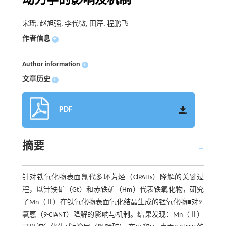
动力学的影响及机制
宋瑶, 赵旭强, 李代微, 田芹, 程鹏飞
作者信息
+
Author information
+
文章历史
+
PDF
摘要
针对铁氧化物表面氯代多环芳烃（ClPAHs）降解的关键过
程，以针铁矿（Gt）和赤铁矿（Hm）代表铁氧化物，研究
了Mn（Ⅱ）在铁氧化物表面氧化结晶生成的锰氧化物■对9-
氯蒽（9-ClANT）降解的影响与机制。结果发现：Mn（Ⅱ）