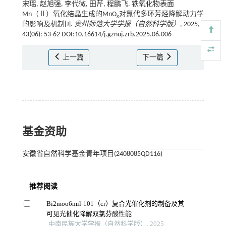
宋瑶, 赵旭强, 李代微, 田芹, 程鹏飞. 铁氧化物表面
Mn（Ⅱ）氧化结晶生成的MnO
对氯代多环芳烃降解动力学
x
的影响及机制[J].
贵州师范大学学报（自然科学版）
, 2025,
43(06): 53-62 DOI:10.16614/j.gznuj.zrb.2025.06.006
上一篇
下一篇
基金资助
安徽省自然科学基金青年项目(2408085QD116)