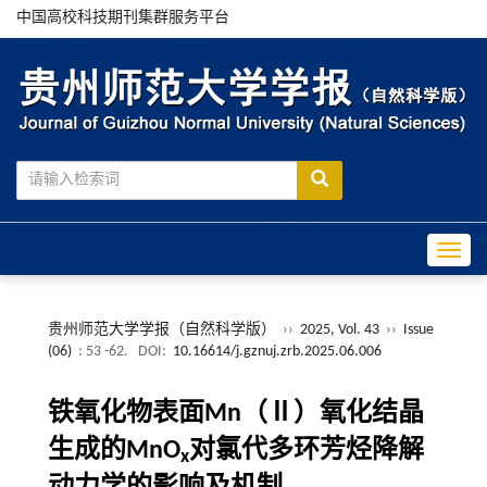
中国高校科技期刊集群服务平台
Toggle
贵州师范大学学报（自然科学版）
››
2025, Vol. 43
››
Issue
(06)
: 53 -62.
DOI:
10.16614/j.gznuj.zrb.2025.06.006
铁氧化物表面Mn（Ⅱ）氧化结晶
生成的MnO
对氯代多环芳烃降解
x