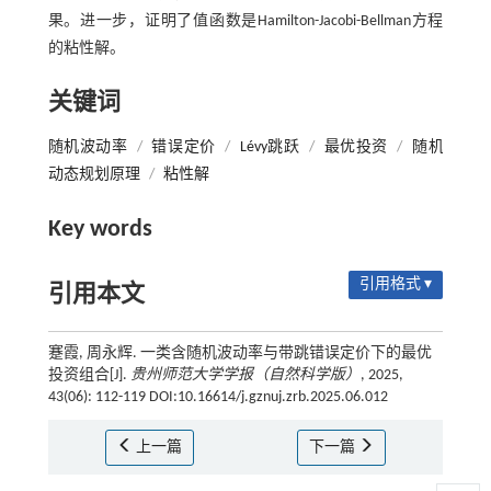
果。进一步，证明了值函数是Hamilton-Jacobi-Bellman方程
的粘性解。
关键词
随机波动率
/
错误定价
/
Lévy跳跃
/
最优投资
/
随机
动态规划原理
/
粘性解
Key words
引用格式 ▾
引用本文
蹇霞, 周永辉. 一类含随机波动率与带跳错误定价下的最优
投资组合[J].
贵州师范大学学报（自然科学版）
, 2025,
43(06): 112-119 DOI:10.16614/j.gznuj.zrb.2025.06.012
上一篇
下一篇